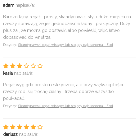
adam
napisał/a:
Bardzo fajny regał - prosty, skandynawski styl i dużo miejsca na
rzeczy sprawiają, że jest jednocześnie ładny i praktyczny. Duży
plus za , że można go postawić albo powiesić, więc łatwo
dopasować do wnętrza.
Dotyczy:
Skandynawski regał wiszący lub stojący dąb sonoma - Esol
kasia
napisał/a:
Regał wygląda prosto i estetycznie, ale przy większej ilości
rzeczy robi się trochę ciasny i trzeba dobrze wszystko
poukładać.
Dotyczy:
Skandynawski regał wiszący lub stojący dąb sonoma - Esol
dariusz
napisał/a: