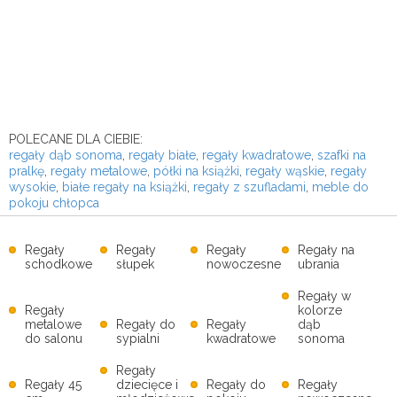
POLECANE DLA CIEBIE:
regały dąb sonoma
,
regały białe
,
regały kwadratowe
,
szafki na
pralkę
,
regały metalowe
,
półki na książki
,
regały wąskie
,
regały
wysokie
,
białe regały na książki
,
regały z szufladami
,
meble do
pokoju chłopca
Regały
Regały
Regały
Regały na
schodkowe
słupek
nowoczesne
ubrania
Regały w
Regały
kolorze
metalowe
Regały do
Regały
dąb
do salonu
sypialni
kwadratowe
sonoma
Regały
Regały 45
dziecięce i
Regały do
Regały