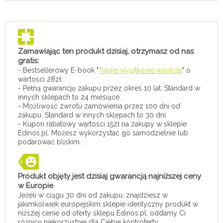
Zamawiając ten produkt dzisiaj, otrzymasz od nas
gratis:
- Bestsellerowy E-book "
Twoje wyjątkowe wnętrze
" o
wartości 28zł.
- Pełną gwarancję zakupu przez okres 10 lat. Standard w
innych sklepach to 24 miesiące.
- Możliwość zwrotu zamówienia przez 100 dni od
zakupu. Standard w innych sklepach to 30 dni.
- Kupon rabatowy wartości 15zł na zakupy w sklepie
Edinos.pl. Możesz wykorzystać go samodzielnie lub
podarować bliskim.
Produkt objęty jest dzisiaj gwarancją najniższej ceny
w Europie
Jeżeli w ciągu 30 dni od zakupu, znajdziesz w
jakimkolwiek europejskim sklepie identyczny produkt w
niższej cenie od oferty sklepu Edinos.pl, oddamy Ci
różnicę niekorzystnej dla Ciebie kontroferty.