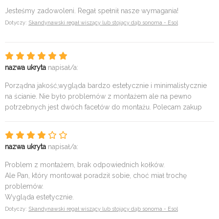
Jesteśmy zadowoleni. Regał spełnił nasze wymagania!
Dotyczy:
Skandynawski regał wiszący lub stojący dąb sonoma - Esol
nazwa ukryta
napisał/a:
Porządna jakość,wygląda bardzo estetycznie i minimalistycznie
na ścianie. Nie było problemów z montażem ale na pewno
potrzebnych jest dwóch facetów do montażu. Polecam zakup
nazwa ukryta
napisał/a:
Problem z montażem, brak odpowiednich kołków.
Ale Pan, który montował poradził sobie, choć miał trochę
problemów.
Wygląda estetycznie.
Dotyczy:
Skandynawski regał wiszący lub stojący dąb sonoma - Esol