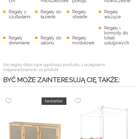
cm
młodzieżowe
pokoju
nowoczesne
Regały z
Regały do
Regały
Regały
szufladami
łazienki
otwarte
wiszące
Regały i
komody do
Regały
Regały do
Regały
lokali
drewniane
salonu
modułowe
usługowych
Szczegóły dotyczące zgodności produktu z przepisami:
Odpowiedzialność za produkt
BYĆ MOŻE ZAINTERESUJĄ CIĘ TAKŻE: