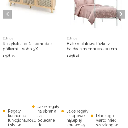
Edinos
Edinos
Rustykalna duża komoda z
Białe metalowe łóżko z
półkami - Vobo 3X
baldachimem 100x200 cm -
Ifrexi
1 378
zł
1 238
zł
Jakie regały
Regały
na ubrania
Jakie regały
kuchenne –
są
sklepowe
Dlaczego
funkcjonalność
polecane
najlepiej
warto mieć
i styl w
do
sprawdzą
szezlong w