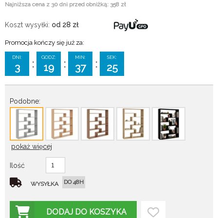
Najniższa cena z 30 dni przed obniżką: 358 zł
Koszt wysyłki:
od 28
zł
Promocja kończy się już za:
DNI:
GODZ:
MIN:
SEK:
:
:
:
3
19
37
24
Podobne:
pokaż więcej
Ilość
DO 48H
WYSYŁKA
DODAJ DO KOSZYKA