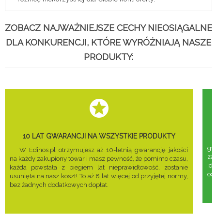
ZOBACZ NAJWAŻNIEJSZE CECHY NIEOSIĄGALNE
DLA KONKURENCJI, KTÓRE WYRÓŻNIAJĄ NASZE
PRODUKTY:
10 LAT GWARANCJI NA WSZYSTKIE PRODUKTY
gwa
W Edinos.pl otrzymujesz aż 10-letnią gwarancję jakości
za
na każdy zakupiony towar i masz pewność, że pomimo czasu,
ide
każda powstała z biegiem lat nieprawidłowość, zostanie
odd
usunięta na nasz koszt! To aż 8 lat więcej od przyjętej normy,
bez żadnych dodatkowych dopłat.