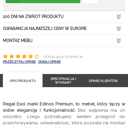
100 DNI NA ZWROT PRODUKTU
GWARANCJA NAJNIŻSZEJ CENY W EUROPIE
MONTAŻ MEBLI
OCENA:
5
NA 6 (OPINII: 8)
PRZECZYTAJ OPINIE
DODAJ OPINIĘ
SPECYFIKACJA I
OPIS PRODUKTU
OPINIE KLIENTÓW
WYMIARY
Regał Esol marki Edinos Premium, to mebel, który łączy w
sobie elegancję i funkcjonalność.
Bez wątpienia ma on
wszystko, czego potrzebujesz: siedem przegród do
przechowywania, uniwersalność, która pozwala na montaż