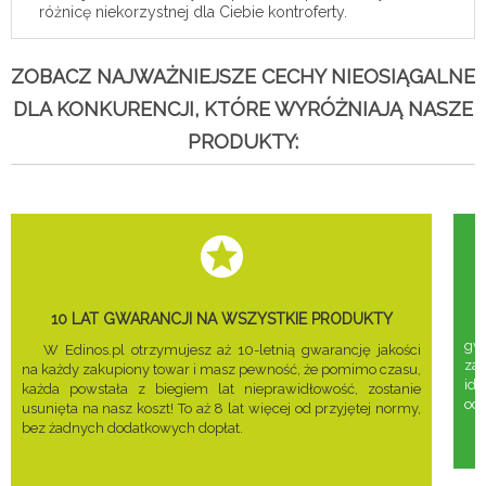
różnicę niekorzystnej dla Ciebie kontroferty.
ZOBACZ NAJWAŻNIEJSZE CECHY NIEOSIĄGALNE
DLA KONKURENCJI, KTÓRE WYRÓŻNIAJĄ NASZE
PRODUKTY:
10 LAT GWARANCJI NA WSZYSTKIE PRODUKTY
gwa
W Edinos.pl otrzymujesz aż 10-letnią gwarancję jakości
za
na każdy zakupiony towar i masz pewność, że pomimo czasu,
ide
każda powstała z biegiem lat nieprawidłowość, zostanie
odd
usunięta na nasz koszt! To aż 8 lat więcej od przyjętej normy,
bez żadnych dodatkowych dopłat.