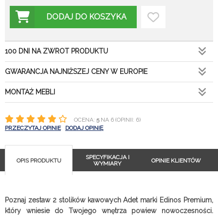
DODAJ DO KOSZYKA
100 DNI NA ZWROT PRODUKTU
GWARANCJA NAJNIŻSZEJ CENY W EUROPIE
MONTAŻ MEBLI
OCENA:
5
NA 6 (OPINII: 6)
PRZECZYTAJ OPINIE
DODAJ OPINIĘ
SPECYFIKACJA I
OPIS PRODUKTU
OPINIE KLIENTÓW
WYMIARY
Poznaj zestaw 2 stolików kawowych Adet marki Edinos Premium,
który wniesie do Twojego wnętrza powiew nowoczesności.