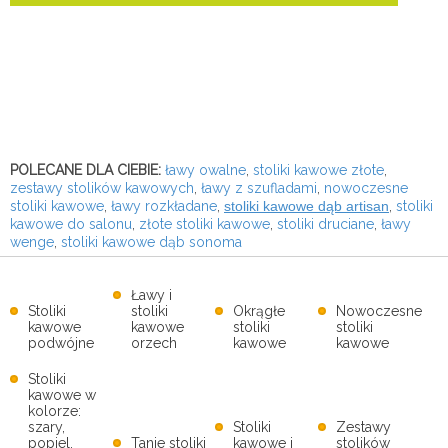
POLECANE DLA CIEBIE:
ławy owalne
,
stoliki kawowe złote
,
zestawy stolików kawowych
,
ławy z szufladami
,
nowoczesne
stoliki kawowe
,
ławy rozkładane
,
stoliki kawowe dąb artisan
,
stoliki
kawowe do salonu
,
złote stoliki kawowe
,
stoliki druciane
,
ławy
wenge
,
stoliki kawowe dąb sonoma
Ławy i
Stoliki
stoliki
Okrągłe
Nowoczesne
kawowe
kawowe
stoliki
stoliki
podwójne
orzech
kawowe
kawowe
Stoliki
kawowe w
kolorze:
szary,
Stoliki
Zestawy
popiel,
Tanie stoliki
kawowe i
stolików