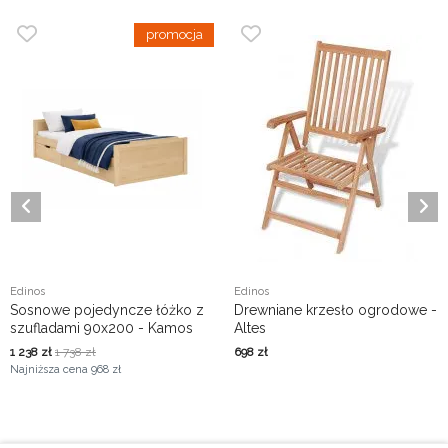
Edinos
Edinos
Sosnowe pojedyncze łóżko z
Drewniane krzesło ogrodowe -
szufladami 90x200 - Kamos
Altes
1 238
zł
1 738
zł
698
zł
Najniższa cena
968 zł