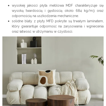
wysokiej jakości płyta meblowa MDF charakteryzuje się
wysoką twardością i gęstością około 684 kg/m3 oraz
odpornością na uszkodzenia mechaniczne.
solidne blaty z płyty MFD pokryte są trwałym laminatem,
który gwarantuje odporność na zarysowania i wgniecenia
oraz łatwość w utrzymaniu w czystości.