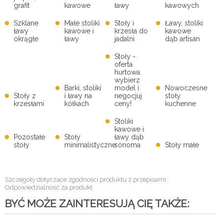
grafit
kawowe
ławy
kawowych
Szklane
Małe stoliki
Stoły i
Ławy, stoliki
ławy
kawowe i
krzesła do
kawowe
okrągłe
ławy
jadalni
dąb artisan
Stoły -
oferta
hurtowa.
wybierz
Barki, stoliki
model i
Nowoczesne
Stoły z
i ławy na
negocjuj
stoły
krzesłami
kółkach
ceny!
kuchenne
Stoliki
kawowe i
Pozostałe
Stoły
ławy dąb
stoły
minimalistyczne
sonoma
Stoły małe
Szczegóły dotyczące zgodności produktu z przepisami:
Odpowiedzialność za produkt
BYĆ MOŻE ZAINTERESUJĄ CIĘ TAKŻE: