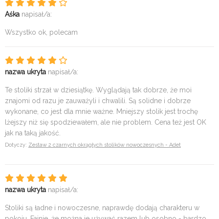
Aśka
napisał/a:
Wszystko ok, polecam
nazwa ukryta
napisał/a:
Te stoliki strzał w dziesiątkę. Wyglądają tak dobrze, że moi
znajomi od razu je zauważyli i chwalili. Są solidne i dobrze
wykonane, co jest dla mnie ważne. Mniejszy stolik jest trochę
lżejszy niż się spodziewałem, ale nie problem. Cena też jest OK
jak na taką jakość.
Dotyczy:
Zestaw 2 czarnych okrągłych stolików nowoczesnych - Adet
nazwa ukryta
napisał/a:
Stoliki są ładne i nowoczesne, naprawdę dodają charakteru w
pokoju. Fajnie, że można je używać razem lub osobno - bardzo