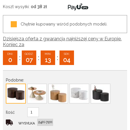
Koszt wysyłki:
od 38
zł
Chętnie kupowany wśród podobnych modeli.
Dzisiejsza oferta z gwarancją najniższej ceny w Europie.
Koniec za
:
DNI:
GODZ:
MIN:
SEK:
:
:
:
0
07
13
03
Podobne:
Ilość
24H-72H
WYSYŁKA