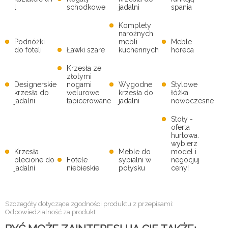
l
schodkowe
jadalni
spania
Komplety
narożnych
Podnóżki
mebli
Meble
do foteli
Ławki szare
kuchennych
horeca
Krzesła ze
złotymi
Designerskie
nogami
Wygodne
Stylowe
krzesła do
welurowe,
krzesła do
łóżka
jadalni
tapicerowane
jadalni
nowoczesne
Stoły -
oferta
hurtowa.
wybierz
Krzesła
Meble do
model i
plecione do
Fotele
sypialni w
negocjuj
jadalni
niebieskie
połysku
ceny!
Szczegóły dotyczące zgodności produktu z przepisami:
Odpowiedzialność za produkt