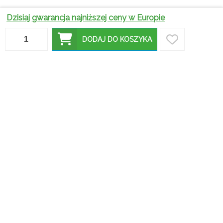
Dzisiaj gwarancja najniższej ceny w Europie
DODAJ DO KOSZYKA
Dlaczego
narożniki z
Czy
funkcją
Jaki
Dlaczego
narożniki z
spania są
narożnik
warto mieć
funkcją
tak
wybrać do
szezlong w
spania to
popularne
swojego
swoim
dobry
w wielu
salonu?
domu?
zakup?
salonach?
Dlaczego
Krzesła
krzesła z
welurowe i
ekoskóry
W jakich
Jakie
pikowane-
będą
wnętrzach
krzesła
jak
świetnym
najlepiej
kuchenne
dopasować
wyborem
prezentują
cieszą się
je do
do twojego
się krzesła
największym
tworzonych
mieszkania?
zielone?
zainteresowaniem?
aranżacji?
Stoliki
kawowe
złote, czyli
Łóżka
Jak podjąć