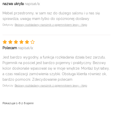
nazwa ukryta
napisał/a:
Mebel przestronny, w sam raz do dużego salonu i u nas się
sprawdza, uwagę mam tylko do opóźnionej dostawy
Dotyczy:
Beżowy rozkładany narożnik z pojemnikiem lewy - Kejo
Polecam
napisał/a:
Jest bardzo wygodny, a funkcja rozkładania działa bez zarzutu.
Pojemnik na pościel jest bardzo pojemny i praktyczny. Beżowy
kolor doskonale wpasował się w moje wnętrze. Montaż był łatwy,
a czas realizacji zamówienia szybki. Obsługa klienta również ok,
bardzo pomocni. Zdecydowanie polecam
Dotyczy:
Beżowy rozkładany narożnik z pojemnikiem lewy - Kejo
Pokazuje 1-6 z 6 opinii