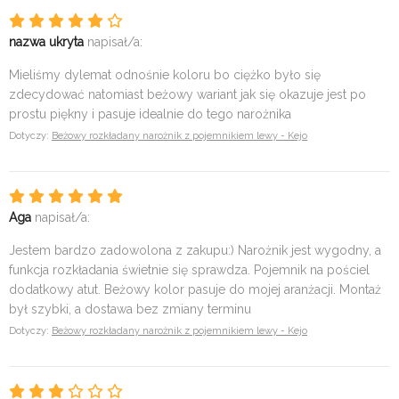
nazwa ukryta
napisał/a:
Mieliśmy dylemat odnośnie koloru bo ciężko było się
zdecydować natomiast beżowy wariant jak się okazuje jest po
prostu piękny i pasuje idealnie do tego narożnika
Dotyczy:
Beżowy rozkładany narożnik z pojemnikiem lewy - Kejo
Aga
napisał/a:
Jestem bardzo zadowolona z zakupu:) Narożnik jest wygodny, a
funkcja rozkładania świetnie się sprawdza. Pojemnik na pościel
dodatkowy atut. Beżowy kolor pasuje do mojej aranżacji. Montaż
był szybki, a dostawa bez zmiany terminu
Dotyczy:
Beżowy rozkładany narożnik z pojemnikiem lewy - Kejo