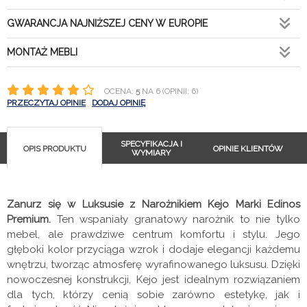
GWARANCJA NAJNIŻSZEJ CENY W EUROPIE
MONTAŻ MEBLI
OCENA:
5
NA 6 (OPINII: 6)
PRZECZYTAJ OPINIE
DODAJ OPINIĘ
SPECYFIKACJA I
OPIS PRODUKTU
OPINIE KLIENTÓW
WYMIARY
Zanurz się w Luksusie z Narożnikiem Kejo Marki Edinos
Premium.
Ten wspaniały granatowy narożnik to nie tylko
mebel, ale prawdziwe centrum komfortu i stylu. Jego
głęboki kolor przyciąga wzrok i dodaje elegancji każdemu
wnętrzu, tworząc atmosferę wyrafinowanego luksusu. Dzięki
nowoczesnej konstrukcji, Kejo jest idealnym rozwiązaniem
dla tych, którzy cenią sobie zarówno estetykę, jak i