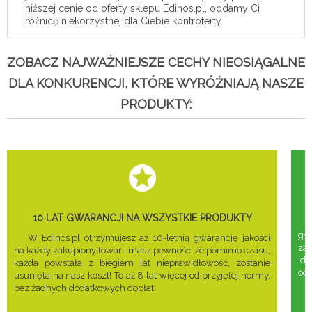
niższej cenie od oferty sklepu Edinos.pl, oddamy Ci
różnicę niekorzystnej dla Ciebie kontroferty.
ZOBACZ NAJWAŻNIEJSZE CECHY NIEOSIĄGALNE
DLA KONKURENCJI, KTÓRE WYRÓŻNIAJĄ NASZE
PRODUKTY:
10 LAT GWARANCJI NA WSZYSTKIE PRODUKTY
gwa
W Edinos.pl otrzymujesz aż 10-letnią gwarancję jakości
za
na każdy zakupiony towar i masz pewność, że pomimo czasu,
ide
każda powstała z biegiem lat nieprawidłowość, zostanie
odd
usunięta na nasz koszt! To aż 8 lat więcej od przyjętej normy,
bez żadnych dodatkowych dopłat.