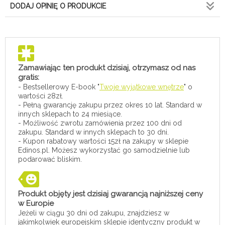
DODAJ OPINIĘ O PRODUKCIE
Zamawiając ten produkt dzisiaj, otrzymasz od nas
gratis:
- Bestsellerowy E-book "
Twoje wyjątkowe wnętrze
" o
wartości 28zł.
- Pełną gwarancję zakupu przez okres 10 lat. Standard w
innych sklepach to 24 miesiące.
- Możliwość zwrotu zamówienia przez 100 dni od
zakupu. Standard w innych sklepach to 30 dni.
- Kupon rabatowy wartości 15zł na zakupy w sklepie
Edinos.pl. Możesz wykorzystać go samodzielnie lub
podarować bliskim.
Produkt objęty jest dzisiaj gwarancją najniższej ceny
w Europie
Jeżeli w ciągu 30 dni od zakupu, znajdziesz w
jakimkolwiek europejskim sklepie identyczny produkt w