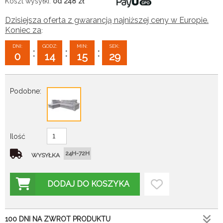
Koszt wysyłki:
od 248
zł
Dzisiejsza oferta z gwarancją najniższej ceny w Europie.
Koniec za
:
DNI:
GODZ:
MIN:
SEK:
:
:
:
0
14
15
28
Podobne:
Ilość
24H-72H
WYSYŁKA
DODAJ DO KOSZYKA
100 DNI NA ZWROT PRODUKTU