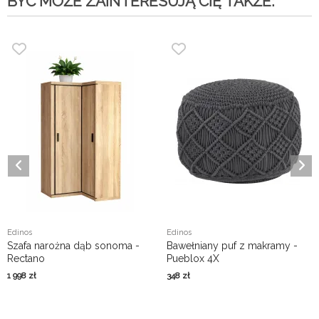
BYĆ MOŻE ZAINTERESUJĄ CIĘ TAKŻE:
Edinos
Edinos
Szafa narożna dąb sonoma -
Bawełniany puf z makramy -
Rectano
Pueblox 4X
1 998
zł
348
zł