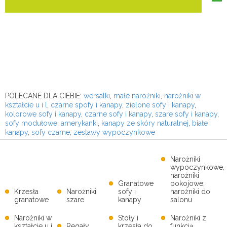
POLECANE DLA CIEBIE:
wersalki
,
małe narożniki
,
narożniki w
kształcie u i l
,
czarne spofy i kanapy
,
zielone sofy i kanapy
,
kolorowe sofy i kanapy
,
czarne sofy i kanapy
,
szare sofy i kanapy
,
sofy modułowe
,
amerykanki
,
kanapy ze skóry naturalnej
,
białe
kanapy
,
sofy czarne
,
zestawy wypoczynkowe
Narożniki
wypoczynkowe,
narożniki
Granatowe
pokojowe,
Krzesła
Narożniki
sofy i
narożniki do
granatowe
szare
kanapy
salonu
Narożniki w
Stoły i
Narożniki z
kształcie u i
Regały
krzesła do
funkcją