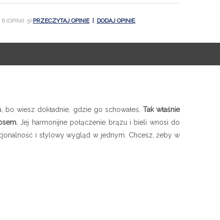
6 (OPINII: 5)
PRZECZYTAJ OPINIE
|
DODAJ OPINIĘ
a, bo wiesz dokładnie, gdzie go schowałeś.
Tak właśnie
aosem.
Jej harmonijne połączenie brązu i bieli wnosi do
nkcjonalność i stylowy wygląd w jednym. Chcesz, żeby w