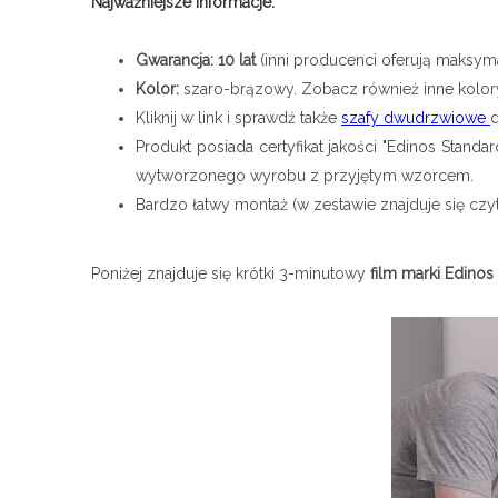
Najważniejsze informacje:
Gwarancja: 10 lat
(inni producenci oferują maksyma
Kolor:
szaro-brązowy. Zobacz również inne kolory
Kliknij w link i sprawdź także
szafy dwudrzwiowe
d
Produkt posiada certyfikat jakości "Edinos Stan
wytworzonego wyrobu z przyjętym wzorcem.
Bardzo łatwy montaż (w zestawie znajduje się czyt
Poniżej znajduje się krótki 3-minutowy
film marki Edinos