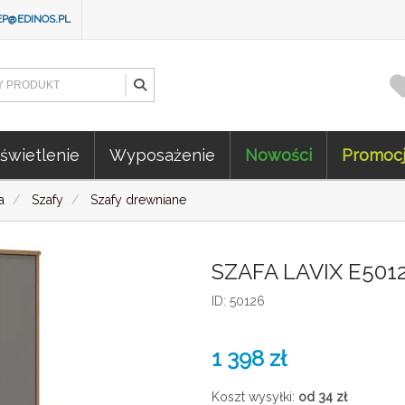
EP@EDINOS.PL
świetlenie
Wyposażenie
Nowości
Promoc
a
Szafy
Szafy drewniane
SZAFA LAVIX E501
ID: 50126
1 398
zł
Koszt wysyłki:
od 34
zł