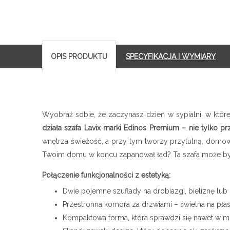
OPIS PRODUKTU
SPECYFIKACJA I WYMIARY
Wyobraź sobie, że zaczynasz dzień w sypialni, w któr
działa szafa Lavix marki Edinos Premium – nie tylko
wnętrza świeżość, a przy tym tworzy przytulną, domową
Twoim domu w końcu zapanował ład? Ta szafa może by
Połączenie funkcjonalności z estetyką:
Dwie pojemne szuflady na drobiazgi, bieliznę lub
Przestronna komora za drzwiami – świetna na pła
Kompaktowa forma, która sprawdzi się nawet w m