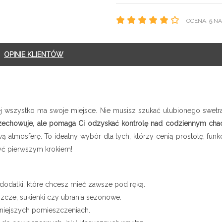
OCENA:
5
NA 
OPINIE KLIENTÓW
ej wszystko ma swoje miejsce. Nie musisz szukać ulubionego swetr
 przechowuje, ale pomaga Ci odzyskać kontrolę nad codziennym ch
 atmosferę. To idealny wybór dla tych, którzy cenią prostotę, fu
ć pierwszym krokiem!
 dodatki, które chcesz mieć zawsze pod ręką.
szcze, sukienki czy ubrania sezonowe.
niejszych pomieszczeniach.