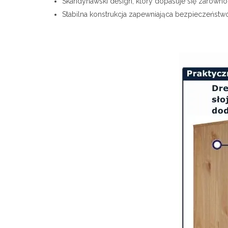
Skandynawski design, który dopasuje się zarówno
Stabilna konstrukcja zapewniająca bezpieczeństwo