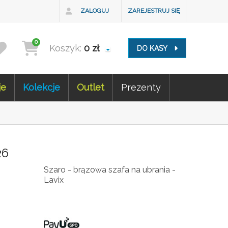
ZALOGUJ
ZAREJESTRUJ SIĘ
0
Koszyk:
0
zł
DO KASY
je
Kolekcje
Outlet
Prezenty
26
Szaro - brązowa szafa na ubrania -
Lavix