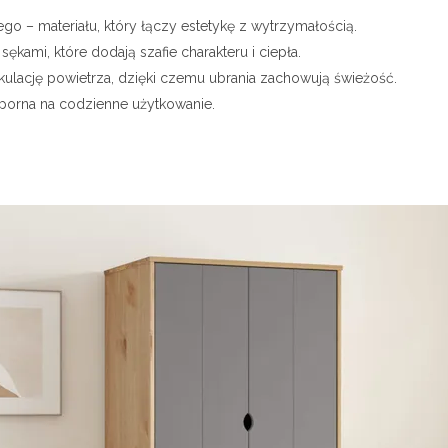
o – materiału, który łączy estetykę z wytrzymałością.
ękami, które dodają szafie charakteru i ciepła.
ulację powietrza, dzięki czemu ubrania zachowują świeżość.
dporna na codzienne użytkowanie.