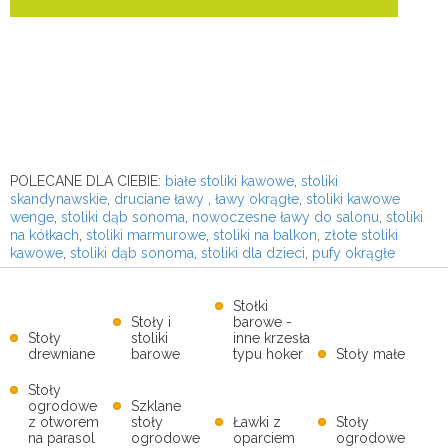
POLECANE DLA CIEBIE:
białe stoliki kawowe
,
stoliki
skandynawskie
,
druciane ławy
,
ławy okrągłe
,
stoliki kawowe
wenge
,
stoliki dąb sonoma
,
nowoczesne ławy do salonu
,
stoliki
na kółkach
,
stoliki marmurowe
,
stoliki na balkon
,
złote stoliki
kawowe
,
stoliki dąb sonoma
,
stoliki dla dzieci
,
pufy okrągłe
Stołki
Stoły i
barowe -
Stoły
stoliki
inne krzesła
drewniane
barowe
typu hoker
Stoły małe
Stoły
ogrodowe
Szklane
z otworem
stoły
Ławki z
Stoły
na parasol
ogrodowe
oparciem
ogrodowe