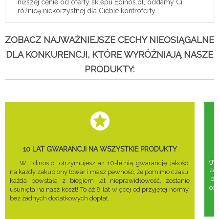
niższej cenie od oferty sklepu Edinos.pl, oddamy Ci
różnicę niekorzystnej dla Ciebie kontroferty.
ZOBACZ NAJWAŻNIEJSZE CECHY NIEOSIĄGALNE
DLA KONKURENCJI, KTÓRE WYRÓŻNIAJĄ NASZE
PRODUKTY:
10 LAT GWARANCJI NA WSZYSTKIE PRODUKTY
gwa
W Edinos.pl otrzymujesz aż 10-letnią gwarancję jakości
za
na każdy zakupiony towar i masz pewność, że pomimo czasu,
ide
każda powstała z biegiem lat nieprawidłowość, zostanie
odd
usunięta na nasz koszt! To aż 8 lat więcej od przyjętej normy,
bez żadnych dodatkowych dopłat.