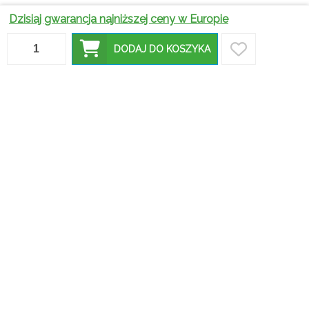
Dzisiaj gwarancja najniższej ceny w Europie
Stoły
Najlepsze
ogrodowe
Dlaczego
DODAJ DO KOSZYKA
stoliki na
–
stoliki
balkon – jak
praktyczne
kawowe
wybrać
wskazówki
Wybór
druciane to
idealny
dotyczące
idealnego
świetna
model do
wyboru
stołu – na
inwestycja
twojej
idealnego
co zwrócić
do każdego
przestrzeni?
mebla
uwagę?
wnętrza?
Najlepsze
Taborety
stoliki na
kuchenne –
balkon – jak
jakie
Jak dobrać
wybrać
wybrać?
idealny
Jakie
idealny
najlepsze
stolik
ławostoły
model do
modele do
kawowy do
cieszą się
twojej
kuchni i
małej
największą
przestrzeni?
jadalni
przestrzeni?
popularnością?
Na jakie
okrągłe
stoły
Taborety
Nowoczesne
ogrodowe
kuchenne –
stoliki –
zwrócić
Czy stoły
jakie
trendy,
uwagę,
drewniane
wybrać?
inspiracje i