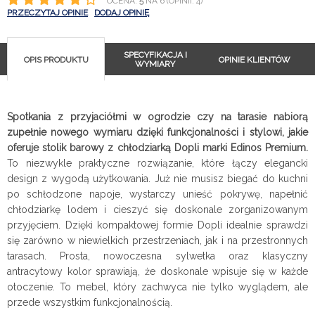
OCENA:
5
NA 6 (OPINII: 4)
PRZECZYTAJ OPINIE
DODAJ OPINIĘ
SPECYFIKACJA I
OPIS PRODUKTU
OPINIE KLIENTÓW
WYMIARY
Spotkania z przyjaciółmi w ogrodzie czy na tarasie nabiorą
zupełnie nowego wymiaru dzięki funkcjonalności i stylowi, jakie
oferuje stolik barowy z chłodziarką Dopli marki Edinos Premium.
To niezwykle praktyczne rozwiązanie, które łączy elegancki
design z wygodą użytkowania. Już nie musisz biegać do kuchni
po schłodzone napoje, wystarczy unieść pokrywę, napełnić
chłodziarkę lodem i cieszyć się doskonale zorganizowanym
przyjęciem. Dzięki kompaktowej formie Dopli idealnie sprawdzi
się zarówno w niewielkich przestrzeniach, jak i na przestronnych
tarasach. Prosta, nowoczesna sylwetka oraz klasyczny
antracytowy kolor sprawiają, że doskonale wpisuje się w każde
otoczenie. To mebel, który zachwyca nie tylko wyglądem, ale
przede wszystkim funkcjonalnością.