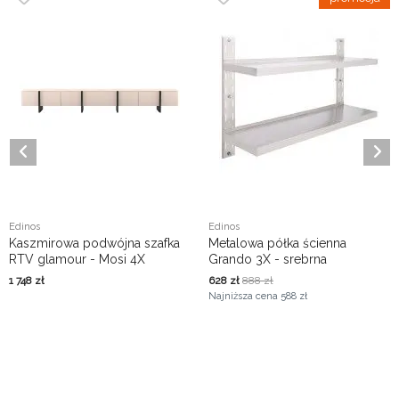
Edinos
Edinos
Kaszmirowa podwójna szafka
Metalowa półka ścienna
RTV glamour - Mosi 4X
Grando 3X - srebrna
1 748
zł
628
zł
888
zł
Najniższa cena
588 zł