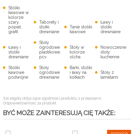
Stoliki
kawowe w
kolorze:
szary,
Taborety i
Ławy i
popiel,
stołki
Tanie stoliki
stoliki
grafit
drewniane
kawowe
drewniane
Stoły
Ławy i
ogrodowe
Stoły w
Nowoczesne
stoliki
plastikowe,
kolorze
stoły
drewniane
pcv
olcha
kuchenne
Stoliki
Stoły
Barki, stoliki
kawowe
ogrodowe
i ławy na
Stoły z
podwójne
drewniane
kółkach
lamelami
Szczegóły dotyczące zgodności produktu z przepisami:
Odpowiedzialność za produkt
BYĆ MOŻE ZAINTERESUJĄ CIĘ TAKŻE: