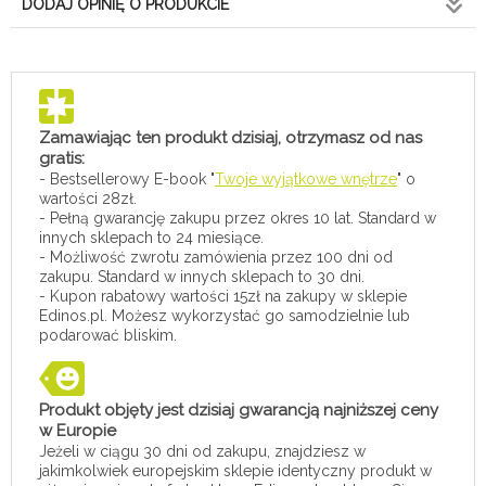
DODAJ OPINIĘ O PRODUKCIE
Zamawiając ten produkt dzisiaj, otrzymasz od nas
gratis:
- Bestsellerowy E-book "
Twoje wyjątkowe wnętrze
" o
wartości 28zł.
- Pełną gwarancję zakupu przez okres 10 lat. Standard w
innych sklepach to 24 miesiące.
- Możliwość zwrotu zamówienia przez 100 dni od
zakupu. Standard w innych sklepach to 30 dni.
- Kupon rabatowy wartości 15zł na zakupy w sklepie
Edinos.pl. Możesz wykorzystać go samodzielnie lub
podarować bliskim.
Produkt objęty jest dzisiaj gwarancją najniższej ceny
w Europie
Jeżeli w ciągu 30 dni od zakupu, znajdziesz w
jakimkolwiek europejskim sklepie identyczny produkt w