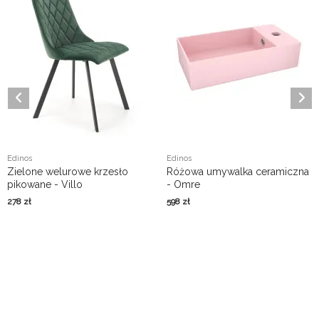
Edinos
Edinos
Zielone welurowe krzesło
Różowa umywalka ceramiczna
pikowane - Villo
- Omre
278
zł
598
zł