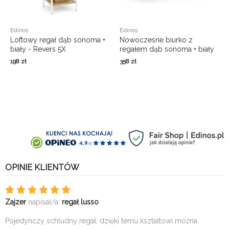
Edinos
Edinos
Loftowy regał dąb sonoma +
Nowoczesne biurko z
biały - Revers 5X
regałem dąb sonoma + biały
- Revers 2X
198
zł
358
zł
OPINIE KLIENTÓW
Zajzer
napisał/a:
regał lusso
Pojedynczy schludny regał, dzięki temu kształtowi można