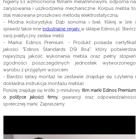
higieny E1 wzmocniona filmami melaminowymi, odporna na
zarysowania i uszkodzenia mechaniczne. Korpus mebla to
stal malowana proszkowo metodą elektrostatyczną.
- Modna kolorystyka: Dąb sonoma i biel.
Kliknij w link i
sprawdź także inne
industrialne regały
w sklepie Edinos.pl. Stwórz
swój praktyczny zestaw mebli.
- Marka: Edinos Premium. - Produkt posiada certyfikat
jakości "Edinos Standards DSI 804", który potwierdza
najwyższą jakość wykonania mebla oraz pełny stopień
zgodności poszczególnych jednostek wytworzonego
wyrobu z przyjętym wzorcem.
- Bardzo łatwy montaż (w zestawie znajduje się czytelna i
dokładna instrukcja montażu mebla).
Poniżej znajduje się krótki 3-minutowy
film marki Edinos Premium
o polityce jakości firmy,
gwarancji oraz odpowiedzialności
społecznej marki. Zapraszamy: