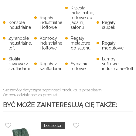
Krzesła
industrialne,
Regały
loftowe do
Konsole
industrialne
jadalni,
Regały
industrialne
i loftowe
salonu
słupek
Żyrandole
Komody
Regały
industrialne,
industrialne
metalowe
Regały
loft
i loftowe
do salonu
modułowe
Stoliki
Lampy
kawowe z
Regały z
Sypialnie
sufitowe
szufladami
szufladami
loftowe
industrialne/loft
Szczegóły dotyczące zgodności produktu z przepisami:
Odpowiedzialność za produkt
BYĆ MOŻE ZAINTERESUJĄ CIĘ TAKŻE: