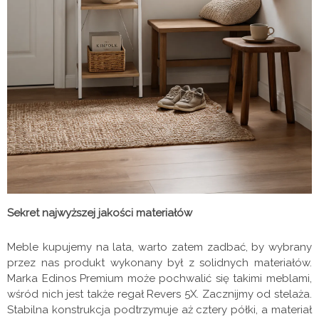
Sekret najwyższej jakości materiałów
Meble kupujemy na lata, warto zatem zadbać, by wybrany
przez nas produkt wykonany był z solidnych materiałów.
Marka Edinos Premium może pochwalić się takimi meblami,
wśród nich jest także regał Revers 5X. Zacznijmy od stelaża.
Stabilna konstrukcja podtrzymuje aż cztery półki, a materiał