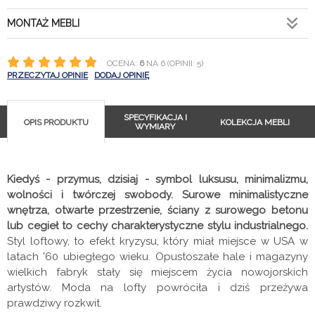
MONTAŻ MEBLI
OCENA:
6
NA 6 (OPINII: 5)
PRZECZYTAJ OPINIE
DODAJ OPINIĘ
SPECYFIKACJA I
OPIS PRODUKTU
KOLEKCJA MEBLI
WYMIARY
Kiedyś - przymus, dzisiaj - symbol luksusu, minimalizmu,
wolności i twórczej swobody. Surowe minimalistyczne
wnętrza, otwarte przestrzenie, ściany z surowego betonu
lub cegieł to cechy charakterystyczne stylu industrialnego.
Styl loftowy, to efekt kryzysu, który miał miejsce w USA w
latach '60 ubiegłego wieku. Opustoszałe hale i magazyny
wielkich fabryk stały się miejscem życia nowojorskich
artystów. Moda na lofty powróciła i dziś przeżywa
prawdziwy rozkwit.