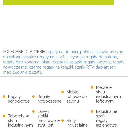
POLECANE DLA CIEBIE
regały na ubrania
,
półki na książki
,
witryny
do salonu
,
wąskie regały na książki
,
wysokie regały do salonu
,
regały dąb sonoma
,
białe regały na książki
,
regały kwadrat
,
regały
nowoczesne
,
czarne regały na książki
,
szafki RTV dąb artisan
,
meblościanki z szafą
Meble w
Meble
stylu
Regały
Regały
loftowe do
industrialnym,
schodkowe
nowoczesne
salonu
loftowym
Ławy i
Industrialne
Taborety w
stoliki
szafki i
stylu
metalowe w
Stoły
regały
industrialnym
stylu loft
industrialne
łazienkowe