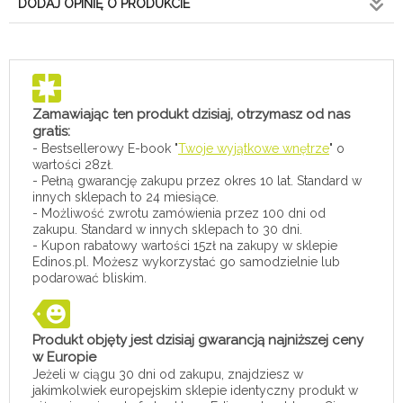
DODAJ OPINIĘ O PRODUKCIE
Zamawiając ten produkt dzisiaj, otrzymasz od nas
gratis:
- Bestsellerowy E-book "
Twoje wyjątkowe wnętrze
" o
wartości 28zł.
- Pełną gwarancję zakupu przez okres 10 lat. Standard w
innych sklepach to 24 miesiące.
- Możliwość zwrotu zamówienia przez 100 dni od
zakupu. Standard w innych sklepach to 30 dni.
- Kupon rabatowy wartości 15zł na zakupy w sklepie
Edinos.pl. Możesz wykorzystać go samodzielnie lub
podarować bliskim.
Produkt objęty jest dzisiaj gwarancją najniższej ceny
w Europie
Jeżeli w ciągu 30 dni od zakupu, znajdziesz w
jakimkolwiek europejskim sklepie identyczny produkt w