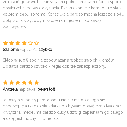
zmieścić go w wielu aranżacjach i pokojach a sam oferuje sporo
powierzchni do wykorzystania. Biel znakomicie komponuje się z
kolorem dębu sonoma. Konstrukcja bardzo mocna jeszcze z tyłu
połączona krzyżowymi łączeniami, jestem naprawdę
zachwycony!
Szaloma
napisał/a:
szybko
Sklep w 100% spełnia zobowiązania wobec swoich klientów.
Dostawa bardzo szybko - regał dobrze zabezpieczony.
Andżela
napisał/a:
pełen loft
loftowy styl pełną parą, absolutnie nie ma do czego się
przyczepić a rzadko się zdarza bo bywam dosyć czepliwa oraz
krytyczna, mebel ma bardzo duży udzwig, zapełniłam go calego
a dalej jest mocny i nic nie lata.