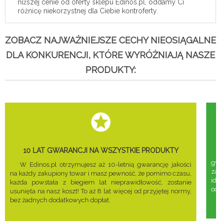
niższej cenie od oferty sklepu Edinos.pl, oddamy Ci
różnicę niekorzystnej dla Ciebie kontroferty.
ZOBACZ NAJWAŻNIEJSZE CECHY NIEOSIĄGALNE
DLA KONKURENCJI, KTÓRE WYRÓŻNIAJĄ NASZE
PRODUKTY:
10 LAT GWARANCJI NA WSZYSTKIE PRODUKTY
gwa
W Edinos.pl otrzymujesz aż 10-letnią gwarancję jakości
za
na każdy zakupiony towar i masz pewność, że pomimo czasu,
ide
każda powstała z biegiem lat nieprawidłowość, zostanie
odd
usunięta na nasz koszt! To aż 8 lat więcej od przyjętej normy,
bez żadnych dodatkowych dopłat.