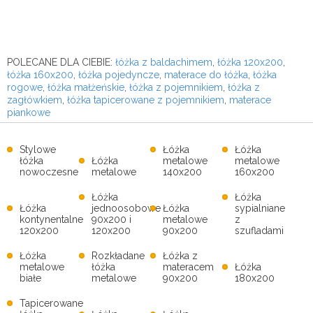
POLECANE DLA CIEBIE:
łóżka z baldachimem
,
łóżka 120x200
,
łóżka 160x200
,
łóżka pojedyncze
,
materace do łóżka
,
łóżka
rogowe
,
łóżka małżeńskie
,
łóżka z pojemnikiem
,
łóżka z
zagłówkiem
,
łóżka tapicerowane z pojemnikiem
,
materace
piankowe
Stylowe
Łóżka
Łóżka
łóżka
Łóżka
metalowe
metalowe
nowoczesne
metalowe
140x200
160x200
Łóżka
Łóżka
Łóżka
jednoosobowe
Łóżka
sypialniane
kontynentalne
90x200 i
metalowe
z
120x200
120x200
90x200
szufladami
Łóżka
Rozkładane
Łóżka z
metalowe
łóżka
materacem
Łóżka
białe
metalowe
90x200
180x200
Tapicerowane