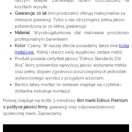
naszym sklepie. Zamawiając razem, oszczędzasz na
kosztach wysyłki.
Gwarancja: 10 lat
(inni producenci oferują maksymalnie 24
miesiące gwarancji. Tylko u nas otrzymujesz pełną jakość
potwierdzoną aż 10-letnią gwarancją).
Materiał:
Wysokogatunkowa stal malowana proszkowo
profesjonalnym barwnikiem.
Kolor:
Czarny. W naszej ofercie posiadamy także inne
łóżka
metalowe.
Kliknij i stwórz swój wyjątkowy zestaw mebli.
Produkt posiada certyfikat jakości "Edinos Standards DSI
804", który potwierdza najwyższą jakość wykonania mebla
oraz pełny stopień zgodności poszczególnych jednostek
wytworzonego wyrobu z przyjętym wzorcem.
Bardzo łatwy montaż (w zestawie znajduje się czytelna i
dokładna instrukcja montażu).
Poniżej znajduje się krótki 3-minutowy
film marki Edinos Premium
o polityce jakości firmy,
gwarancji oraz odpowiedzialności
społecznej marki. Zapraszamy: