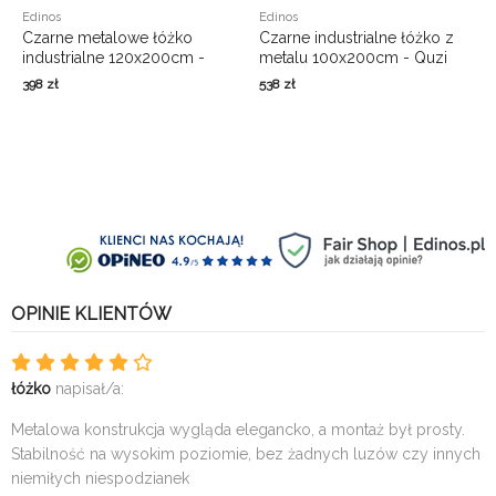
Edinos
Edinos
Czarne metalowe łóżko
Czarne industrialne łóżko z
industrialne 120x200cm -
metalu 100x200cm - Quzi
Quzi
398
zł
538
zł
OPINIE KLIENTÓW
łóżko
napisał/a:
Metalowa konstrukcja wygląda elegancko, a montaż był prosty.
Stabilność na wysokim poziomie, bez żadnych luzów czy innych
niemiłych niespodzianek