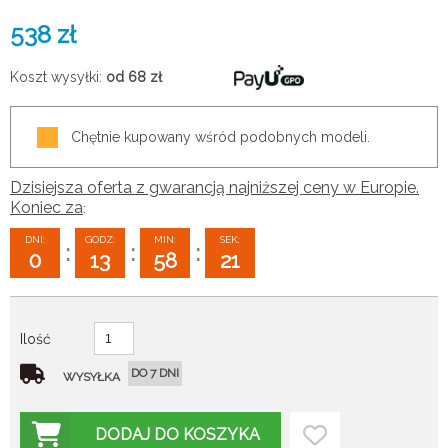
538
zł
Koszt wysyłki:
od 68
zł
Chętnie kupowany wśród podobnych modeli.
Dzisiejsza oferta z gwarancją najniższej ceny w Europie.
Koniec za
:
DNI:
GODZ:
MIN:
SEK:
:
:
:
0
13
58
20
Ilość
DO 7 DNI
WYSYŁKA
DODAJ DO KOSZYKA