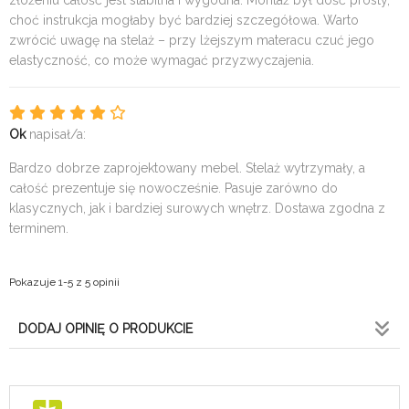
złożeniu całość jest stabilna i wygodna. Montaż był dość prosty,
choć instrukcja mogłaby być bardziej szczegółowa. Warto
zwrócić uwagę na stelaż – przy lżejszym materacu czuć jego
elastyczność, co może wymagać przyzwyczajenia.
Ok
napisał/a:
Bardzo dobrze zaprojektowany mebel. Stelaż wytrzymały, a
całość prezentuje się nowocześnie. Pasuje zarówno do
klasycznych, jak i bardziej surowych wnętrz. Dostawa zgodna z
terminem.
Pokazuje 1-5 z 5 opinii
DODAJ OPINIĘ O PRODUKCIE