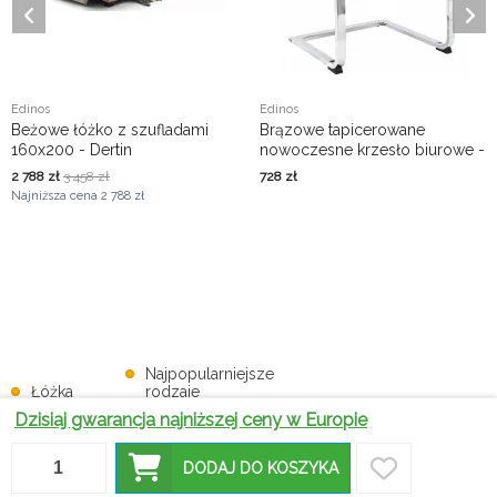
Edinos
Edinos
Beżowe łóżko z szufladami
Brązowe tapicerowane
160x200 - Dertin
nowoczesne krzesło biurowe -
Elasi 2X
2 788
zł
3 458
zł
728
zł
Najniższa cena
2 788 zł
Najpopularniejsze
Łóżka
rodzaje
glamour –
niskich
Czym warto
Dzisiaj gwarancja najniższej ceny w Europie
eleganckie i
łóżek do
Dlaczego
kierować
luksusowe
sypialni -
warto mieć
się, kupując
meble do
które warto
szezlong w
łóżka
DODAJ DO KOSZYKA
stylowej
mieć na
swoim
piętrowe z