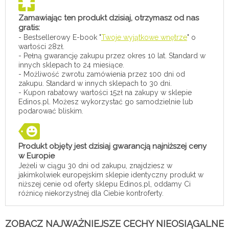
Zamawiając ten produkt dzisiaj, otrzymasz od nas
gratis:
- Bestsellerowy E-book "
Twoje wyjątkowe wnętrze
" o
wartości 28zł.
- Pełną gwarancję zakupu przez okres 10 lat. Standard w
innych sklepach to 24 miesiące.
- Możliwość zwrotu zamówienia przez 100 dni od
zakupu. Standard w innych sklepach to 30 dni.
- Kupon rabatowy wartości 15zł na zakupy w sklepie
Edinos.pl. Możesz wykorzystać go samodzielnie lub
podarować bliskim.
Produkt objęty jest dzisiaj gwarancją najniższej ceny
w Europie
Jeżeli w ciągu 30 dni od zakupu, znajdziesz w
jakimkolwiek europejskim sklepie identyczny produkt w
niższej cenie od oferty sklepu Edinos.pl, oddamy Ci
różnicę niekorzystnej dla Ciebie kontroferty.
ZOBACZ NAJWAŻNIEJSZE CECHY NIEOSIĄGALNE