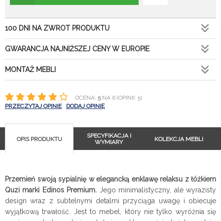
100 DNI NA ZWROT PRODUKTU
GWARANCJA NAJNIŻSZEJ CENY W EUROPIE
MONTAŻ MEBLI
OCENA:
5
NA 6 (OPINII: 5)
PRZECZYTAJ OPINIE
DODAJ OPINIĘ
SPECYFIKACJA I
OPIS PRODUKTU
KOLEKCJA MEBLI
WYMIARY
Przemień swoją sypialnię w elegancką enklawę relaksu z łóżkiem
Quzi marki Edinos Premium.
Jego minimalistyczny, ale wyrazisty
design wraz z subtelnymi detalmi przyciąga uwagę i obiecuje
wyjątkową trwałość. Jest to mebel, który nie tylko wyróżnia się