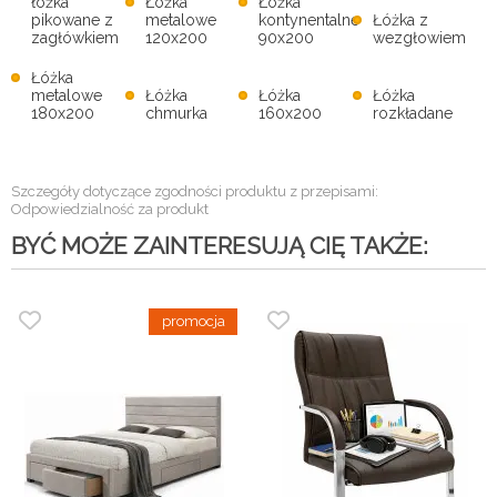
łóżka
Łóżka
Łóżka
pikowane z
metalowe
kontynentalne
Łóżka z
zagłówkiem
120x200
90x200
wezgłowiem
Łóżka
metalowe
Łóżka
Łóżka
Łóżka
180x200
chmurka
160x200
rozkładane
Szczegóły dotyczące zgodności produktu z przepisami:
Odpowiedzialność za produkt
BYĆ MOŻE ZAINTERESUJĄ CIĘ TAKŻE: