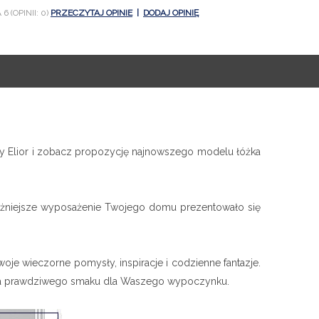
6 (OPINII: 0)
PRZECZYTAJ OPINIE
|
DODAJ OPINIĘ
my Elior i zobacz propozycję najnowszego modelu łóżka
ważniejsze wyposażenie Twojego domu prezentowało się
woje wieczorne pomysły, inspiracje i codzienne fantazje.
da prawdziwego smaku dla Waszego wypoczynku.