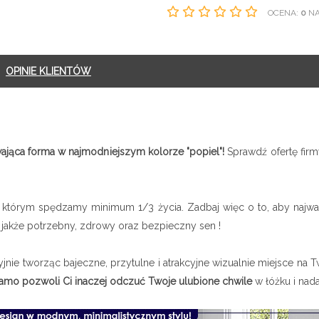
OCENA:
0
NA 
OPINIE KLIENTÓW
wająca forma w najmodniejszym kolorze "popiel"!
Sprawdź ofertę fir
z którym spędzamy minimum 1/3 życia. Zadbaj więc o to, aby naj
jakże potrzebny, zdrowy oraz bezpieczny sen !
jnie tworząc bajeczne, przytulne i atrakcyjne wizualnie miejsce na T
amo pozwoli Ci inaczej odczuć Twoje ulubione chwile
w łóżku i na