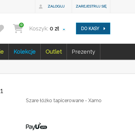
ZALOGUJ
ZAREJESTRUJ SIĘ
0
Koszyk:
0
zł
DO KASY
je
Kolekcje
Outlet
Prezenty
1
Szare łóżko tapicerowane - Xamo