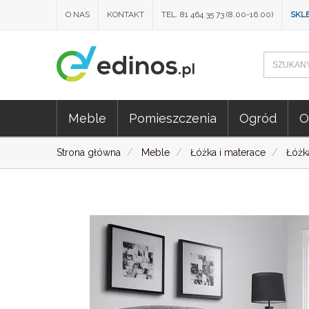
O NAS
KONTAKT
TEL. 81 464 35 73 (8.00-16.00)
SKL
Meble
Pomieszczenia
Ogród
O
Strona główna
Meble
Łóżka i materace
Łóżk