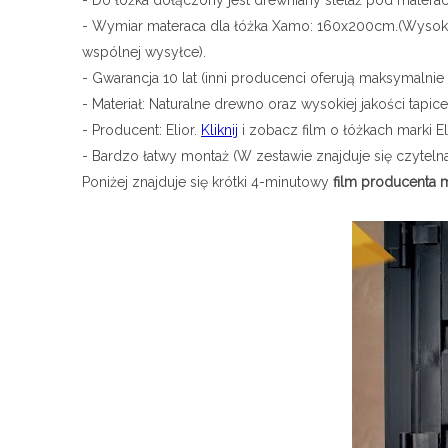
- Do łóżka dołączony jest drewniany stelaż pod materac
- Wymiar materaca dla łóżka Xamo: 160x200cm.(Wysokie
wspólnej wysyłce).
- Gwarancja 10 lat (inni producenci oferują maksymalnie
- Materiał: Naturalne drewno oraz wysokiej jakości tapicerk
- Producent: Elior.
Kliknij
i zobacz film o łóżkach marki Eli
- Bardzo łatwy montaż (W zestawie znajduje się czytelna
Poniżej znajduje się krótki 4-minutowy
film producenta m