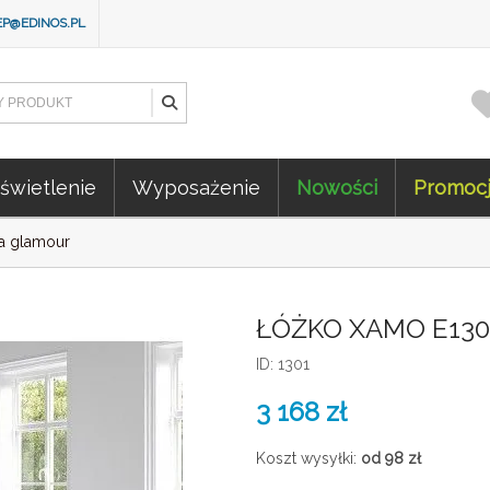
EP@EDINOS.PL
świetlenie
Wyposażenie
Nowości
Promoc
a glamour
ŁÓŻKO XAMO E130
ID: 1301
3 168
zł
Koszt wysyłki:
od 98
zł