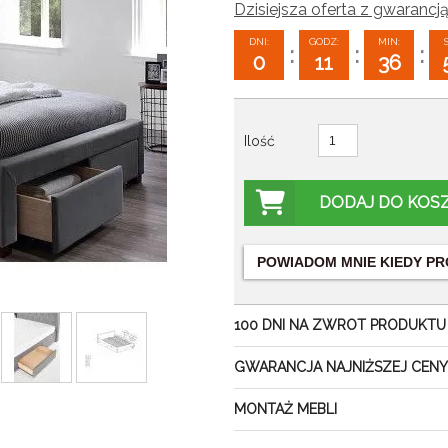
Dzisiejsza oferta z gwarancją
DNI:
GODZ:
MIN:
:
:
:
0
11
36
Ilość
DODAJ DO KOS
POWIADOM MNIE KIEDY
PR
100 DNI NA ZWROT PRODUKTU
GWARANCJA NAJNIŻSZEJ CENY
MONTAŻ MEBLI