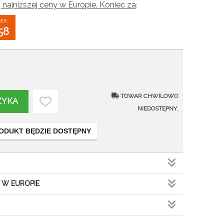
 najniższej ceny w Europie. Koniec za
:
SEK:
56
TOWAR CHWILOWO
ZYKA
NIEDOSTĘPNY.
ODUKT BĘDZIE DOSTĘPNY
 W EUROPIE