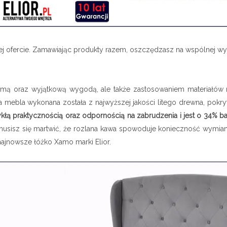
ej ofercie. Zamawiając produkty razem, oszczędzasz na wspólnej wy
rmą oraz wyjątkową wygodą, ale także zastosowaniem materiałów n
mebla wykonana została z najwyższej jakości litego drewna, pokryteg
zwykłą praktycznością oraz odpornością na zabrudzenia i jest o 34% 
 musisz się martwić, że rozlana kawa spowoduje konieczność wymi
 najnowsze łóżko Xamo marki Elior.