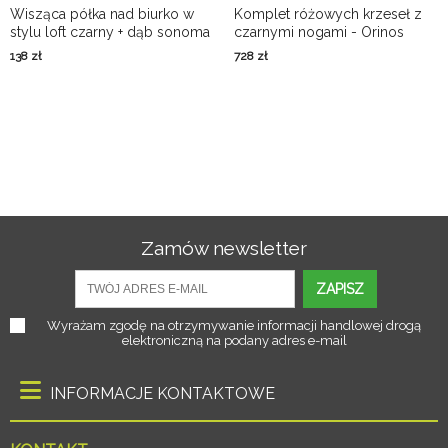
Wisząca półka nad biurko w
Komplet różowych krzeseł z
stylu loft czarny + dąb sonoma
czarnymi nogami - Orinos
- Netfox 4X
138
zł
728
zł
Zamów newsletter
ZAPISZ
Wyrażam zgodę na otrzymywanie informacji handlowej drogą
elektroniczną na podany adres e-mail
INFORMACJE KONTAKTOWE