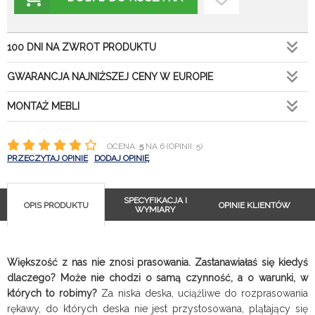
100 DNI NA ZWROT PRODUKTU
GWARANCJA NAJNIŻSZEJ CENY W EUROPIE
MONTAŻ MEBLI
OCENA:
5
NA 6 (OPINII: 5)
PRZECZYTAJ OPINIE
DODAJ OPINIĘ
SPECYFIKACJA I
OPIS PRODUKTU
OPINIE KLIENTÓW
WYMIARY
Większość z nas nie znosi prasowania. Zastanawiałaś się kiedyś
dlaczego? Może nie chodzi o samą czynność, a o warunki, w
których to robimy?
Za niska deska, uciążliwe do rozprasowania
rękawy, do których deska nie jest przystosowana, plątający się