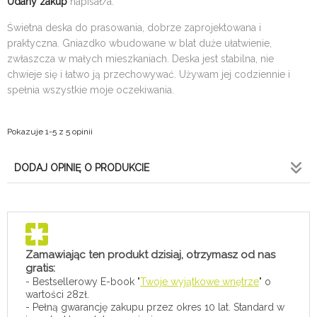
Udany zakup
napisał/a:
Świetna deska do prasowania, dobrze zaprojektowana i
praktyczna. Gniazdko wbudowane w blat duże ułatwienie,
zwłaszcza w małych mieszkaniach. Deska jest stabilna, nie
chwieje się i łatwo ją przechowywać. Używam jej codziennie i
spełnia wszystkie moje oczekiwania.
Pokazuje 1-5 z 5 opinii
DODAJ OPINIĘ O PRODUKCIE
Zamawiając ten produkt dzisiaj, otrzymasz od nas
gratis:
- Bestsellerowy E-book "
Twoje wyjątkowe wnętrze
" o
wartości 28zł.
- Pełną gwarancję zakupu przez okres 10 lat. Standard w