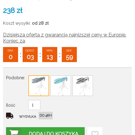
238
zł
Koszt wysyłki:
od 28
zł
Dzisiejsza oferta z gwarancją najniższej ceny w Europie.
Koniec za
:
DNI:
GODZ:
MIN:
SEK:
:
:
:
0
03
13
58
Podobne:
Ilość
DO 48H
WYSYŁKA
DODAJ DO KOSZYKA