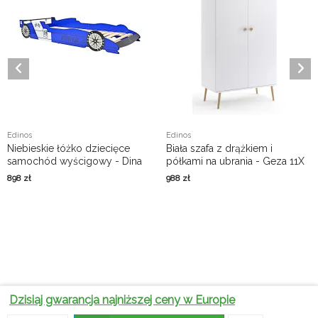
Edinos
Edinos
Niebieskie łóżko dziecięce
Biała szafa z drążkiem i
samochód wyścigowy - Dina
półkami na ubrania - Geza 11X
898
zł
988
zł
Dzisiaj gwarancja najniższej ceny w Europie
Dlaczego
sofy