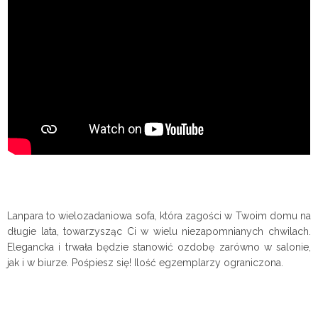
Lanpara to wielozadaniowa sofa, która zagości w Twoim domu na
długie lata, towarzysząc Ci w wielu niezapomnianych chwilach.
Elegancka i trwała będzie stanowić ozdobę zarówno w salonie,
jak i w biurze.
Pośpiesz się! Ilość egzemplarzy ograniczona.