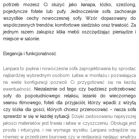
potrzeb możesz Ci służyć jako kanapa, łóżko, szezlong,
pojedyncze fotele lub pufy. Jednocześnie sofa zachowuje
wszystkie cechy nowoczesnej sofy. Wzór dopasowany do
współczesnych trendów, komfortowe siedzisko oraz trwałość. Za
jednym razem zakupisz kilka mebli oszczędzając pieniądze i
miejsce w salonie.
Elegancja i funkcjonalność
Lanpara to piękna i nowoczesna sofa zaprojektowana by sprostać
najbardziej wybrednym osobom. Łatwa w montażu i pozwalająca
na wiele konfiguracji pozwoli Ci przygotować się na każdą
ewentualność.
Niezależnie od tego czy będziesz potrzebować
sofy do popołudniowego relaksu, leżanki do wieczornego
seansu filmowego, foteli dla przyjaciół, którzy wpadli z wizytą
czy łóżka dla gości, których chcesz przenocować – nasza sofa
sprawdzi w się w każdej sytuacji.
Dzięki zastosowaniu najwyższej
jakości materiałów jest trwała i łatwa w czyszczeniu. Obsługa jest
prosta i intuicyjna, i nie wymaga wysiłku. Lanpara odnajdzie się
również w przestrzeni biurowej czy w restauracji nadając wnętrzu