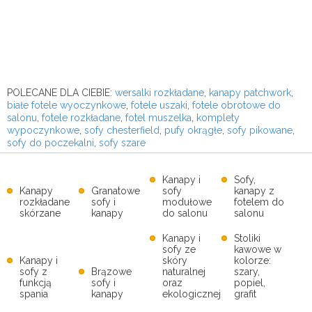
POLECANE DLA CIEBIE:
wersalki rozkładane
,
kanapy patchwork
,
białe fotele wyoczynkowe
,
fotele uszaki
,
fotele obrotowe do
salonu
,
fotele rozkładane
,
fotel muszelka
,
komplety
wypoczynkowe
,
sofy chesterfield
,
pufy okrągłe
,
sofy pikowane
,
sofy do poczekalni
,
sofy szare
Kanapy i
Sofy,
Kanapy
Granatowe
sofy
kanapy z
rozkładane
sofy i
modułowe
fotelem do
skórzane
kanapy
do salonu
salonu
Kanapy i
Stoliki
sofy ze
kawowe w
Kanapy i
skóry
kolorze:
sofy z
Brązowe
naturalnej
szary,
funkcją
sofy i
oraz
popiel,
spania
kanapy
ekologicznej
grafit