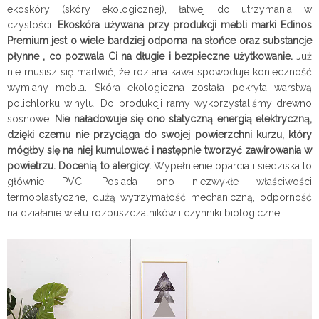
ekoskóry (skóry ekologicznej), łatwej do utrzymania w
czystości.
Ekoskóra używana przy produkcji mebli marki Edinos
Premium jest o wiele bardziej odporna na słońce oraz substancje
płynne , co pozwala Ci na długie i bezpieczne użytkowanie.
Już
nie musisz się martwić, że rozlana kawa spowoduje konieczność
wymiany mebla. Skóra ekologiczna została pokryta warstwą
polichlorku winylu. Do produkcji ramy wykorzystaliśmy drewno
sosnowe.
Nie naładowuje się ono statyczną energią elektryczną,
dzięki czemu nie przyciąga do swojej powierzchni kurzu, który
mógłby się na niej kumulować i następnie tworzyć zawirowania w
powietrzu.
Docenią to alergicy.
Wypełnienie oparcia i siedziska to
głównie PVC. Posiada ono niezwykłe właściwości
termoplastyczne, dużą wytrzymałość mechaniczną, odporność
na działanie wielu rozpuszczalników i czynniki biologiczne.