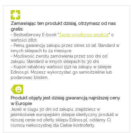
Zamawiając ten produkt dzisiaj, otrzymasz od nas
gratis:
- Bestsellerowy E-book "
Twoje wyjątkowe wnętrze
" o
wartości 28zł.
- Pełną gwarancję zakupu przez okres 10 lat. Standard w
innych sklepach to 24 miesiące.
- Możliwość zwrotu zamówienia przez 100 dni od
zakupu. Standard w innych sklepach to 30 dni.
- Kupon rabatowy wartości 15zł na zakupy w sklepie
Edinos.pl. Możesz wykorzystać go samodzielnie lub
podarować bliskim.
Produkt objęty jest dzisiaj gwarancją najniższej ceny
w Europie
Jeżeli w ciągu 30 dni od zakupu, znajdziesz w
jakimkolwiek europejskim sklepie identyczny produkt w
niższej cenie od oferty sklepu Edinos.pl, oddamy Ci
różnicę niekorzystnej dla Ciebie kontroferty.