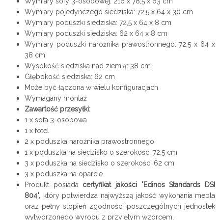
Wymiary sofy 3-osobowej: 216 x 78,5 x 63 cm
Wymiary pojedynczego siedziska: 72,5 x 64 x 30 cm
Wymiary poduszki siedziska: 72,5 x 64 x 8 cm
Wymiary poduszki siedziska: 62 x 64 x 8 cm
Wymiary poduszki narożnika prawostronnego: 72,5 x 64 x
38 cm
Wysokość siedziska nad ziemią: 38 cm
Głębokość siedziska: 62 cm
Może być łączona w wielu konfiguracjach
Wymagany montaż
Zawartość przesyłki:
1 x sofa 3-osobowa
1 x fotel
2 x poduszka narożnika prawostronnego
1 x poduszka na siedzisko o szerokości 72,5 cm
3 x poduszka na siedzisko o szerokości 62 cm
3 x poduszka na oparcie
Produkt posiada
certyfikat jakości "Edinos Standards DSI
804",
który potwierdza najwyższą jakość wykonania mebla
oraz pełny stopień zgodności poszczególnych jednostek
wytworzonego wyrobu z przyjętym wzorcem.