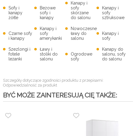
Kanapy i
Sofy i
Beżowe
sofy
Kanapy i
kanapy
sofy i
skórzane
sofy
żółte
kanapy
do salonu
sztruksowe
Kanapy i
Nowoczesne
Czarne sofy
sofy
ławy do
Kanapy i
i kanapy
amerykanki
salonu
sofy
Szezlongi i
Ławy i
Kanapy do
fotele
stoliki do
Ogrodowe
salonu, sofy
leżanki
salonu
sofy
do salonu
Szczegóły dotyczące zgodności produktu z przepisami:
Odpowiedzialność za produkt
BYĆ MOŻE ZAINTERESUJĄ CIĘ TAKŻE: