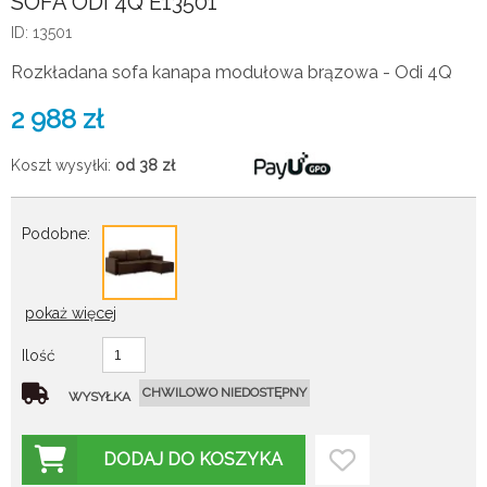
SOFA ODI 4Q E13501
ID: 13501
Rozkładana sofa kanapa modułowa brązowa - Odi 4Q
2 988
zł
Koszt wysyłki:
od 38
zł
Podobne:
pokaż więcej
Ilość
CHWILOWO NIEDOSTĘPNY
WYSYŁKA
DODAJ DO KOSZYKA