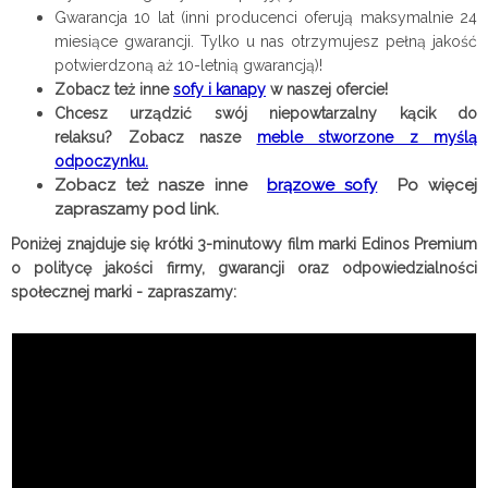
Gwarancja 10 lat (inni producenci oferują maksymalnie 24
miesiące gwarancji. Tylko u nas otrzymujesz pełną jakość
potwierdzoną aż 10-letnią gwarancją)!
Zobacz też inne
sofy i kanapy
w naszej ofercie!
Chcesz urządzić swój niepowtarzalny kącik do
relaksu?
Zobacz nasze
meble stworzone z myślą
odpoczynku.
Zobacz też nasze inne
brązowe sofy
Po więcej
zapraszamy pod link.
Poniżej znajduje się krótki 3-minutowy film marki Edinos Premium
o politycę jakości firmy, gwarancji oraz odpowiedzialności
społecznej marki - zapraszamy: