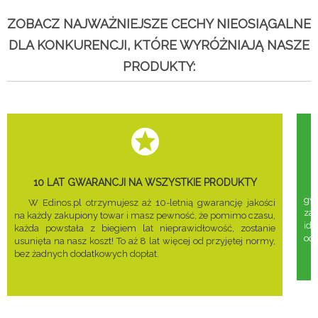
ZOBACZ NAJWAŻNIEJSZE CECHY NIEOSIĄGALNE
DLA KONKURENCJI, KTÓRE WYRÓŻNIAJĄ NASZE
PRODUKTY:
10 LAT GWARANCJI NA WSZYSTKIE PRODUKTY
gwa
W Edinos.pl otrzymujesz aż 10-letnią gwarancję jakości
za
na każdy zakupiony towar i masz pewność, że pomimo czasu,
ide
każda powstała z biegiem lat nieprawidłowość, zostanie
odd
usunięta na nasz koszt! To aż 8 lat więcej od przyjętej normy,
bez żadnych dodatkowych dopłat.