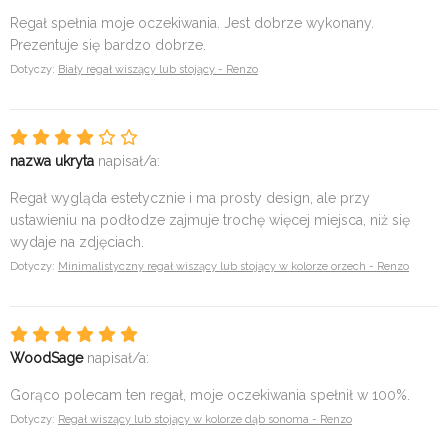
Regał spełnia moje oczekiwania. Jest dobrze wykonany.
Prezentuje się bardzo dobrze.
Dotyczy:
Biały regał wiszący lub stojący - Renzo
nazwa ukryta
napisał/a:
Regał wygląda estetycznie i ma prosty design, ale przy
ustawieniu na podłodze zajmuje trochę więcej miejsca, niż się
wydaje na zdjęciach.
Dotyczy:
Minimalistyczny regał wiszący lub stojący w kolorze orzech - Renzo
WoodSage
napisał/a:
Gorąco polecam ten regał, moje oczekiwania spełnił w 100%.
Dotyczy:
Regał wiszący lub stojący w kolorze dąb sonoma - Renzo