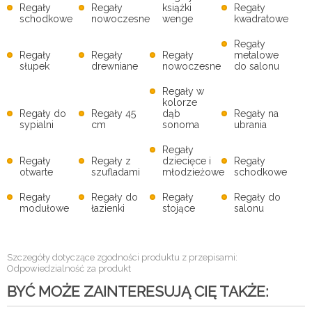
Regały
Regały
książki
Regały
schodkowe
nowoczesne
wenge
kwadratowe
Regały
Regały
Regały
Regały
metalowe
słupek
drewniane
nowoczesne
do salonu
Regały w
kolorze
Regały do
Regały 45
dąb
Regały na
sypialni
cm
sonoma
ubrania
Regały
Regały
Regały z
dziecięce i
Regały
otwarte
szufladami
młodzieżowe
schodkowe
Regały
Regały do
Regały
Regały do
modułowe
łazienki
stojące
salonu
Szczegóły dotyczące zgodności produktu z przepisami:
Odpowiedzialność za produkt
BYĆ MOŻE ZAINTERESUJĄ CIĘ TAKŻE: