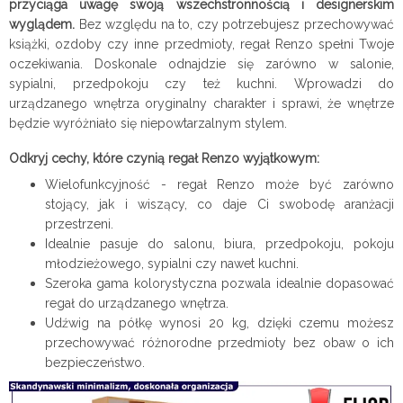
przyciąga uwagę swoją wszechstronnością i designerskim
wyglądem.
Bez względu na to, czy potrzebujesz przechowywać
książki, ozdoby czy inne przedmioty, regał Renzo spełni Twoje
oczekiwania. Doskonale odnajdzie się zarówno w salonie,
sypialni, przedpokoju czy też kuchni. Wprowadzi do
urządzanego wnętrza oryginalny charakter i sprawi, że wnętrze
będzie wyróżniało się niepowtarzalnym stylem.
Odkryj cechy, które czynią regał Renzo wyjątkowym:
Wielofunkcyjność - regał Renzo może być zarówno
stojący, jak i wiszący, co daje Ci swobodę aranżacji
przestrzeni.
Idealnie pasuje do salonu, biura, przedpokoju, pokoju
młodzieżowego, sypialni czy nawet kuchni.
Szeroka gama kolorystyczna pozwala idealnie dopasować
regał do urządzanego wnętrza.
Udźwig na półkę wynosi 20 kg, dzięki czemu możesz
przechowywać różnorodne przedmioty bez obaw o ich
bezpieczeństwo.