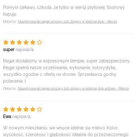
Pomysł ciekawy, szkoda, że tylko w wersji płytowej. Sosnowy
kupuję.
Dotyczy:
Skandynawski regał wiszący lub stojący w kolorze buk - Renzo
super
napisał/a:
Regał dostaliśmy w expresowym tempie, super zabezpieczony.
Regał spełnił nasze oczekiwania, wykonanie, kolorystyka,
wszystko zgodne z ofertą na stronie. Sprzedawca godny
polecenia :)
Dotyczy:
Skandynawski regał wiszący lub stojący w kolorze dąb artisan - Renzo
Ewa
napisał/a:
W nowym mieszkaniu, we wnęce idelnie się mieści. Kolor,
wysokość, szerokość i głębokość idealna do przeznaczonego