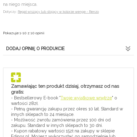
na niego miejsca.
Dotyczy:
Regał wiszący lub stojący w kolorze wenge - Renzo
Pokazuje 1-10 z 10 opinii
DODAJ OPINIĘ O PRODUKCIE
Zamawiając ten produkt dzisiaj, otrzymasz od nas
gratis:
- Bestsellerowy E-book "
Twoje wyjątkowe wnętrze
" o
wartości 28zł.
- Pełną gwarancję zakupu przez okres 10 lat. Standard w
innych sklepach to 24 miesiące.
- Możliwość zwrotu zamówienia przez 100 dni od
zakupu. Standard w innych sklepach to 30 dni.
- Kupon rabatowy wartości 15zł na zakupy w sklepie
Edinos.pl. Możesz wykorzystać go samodzielnie lub