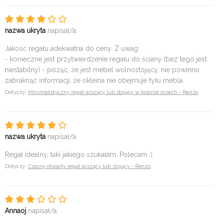
nazwa ukryta
napisał/a:
Jakość regału adekwatna do ceny. Z uwag:
- konieczne jest przytwierdzenie regału do ściany (bez tego jest
niestabilny) - pisząc, że jest mebel wolnostojący, nie powinno
zabraknąć informacji, że okleina nie obejmuje tyłu mebla.
Dotyczy:
Minimalistyczny regał wiszący lub stojący w kolorze orzech - Renzo
nazwa ukryta
napisał/a:
Regał idealny, taki jakiego szukałam. Polecam :)
Dotyczy:
Czarny otwarty regał wiszący lub stojący - Renzo
Annaoj
napisał/a: