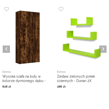
Edinos
Edinos
Wysoka szafa na buty w
Zestaw zielonych półek
kolorze dymionego dębu -
ściennych - Dunan 2X
Fiaxi
828
zł
288
zł