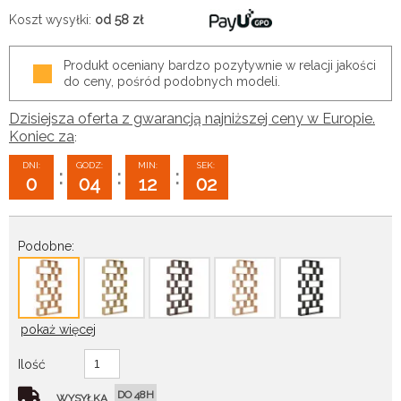
Koszt wysyłki:
od 58
zł
Produkt oceniany bardzo pozytywnie w relacji jakości
do ceny, pośród podobnych modeli.
Dzisiejsza oferta z gwarancją najniższej ceny w Europie.
Koniec za
:
DNI:
GODZ:
MIN:
SEK:
:
:
:
0
04
12
01
Podobne:
pokaż więcej
Ilość
DO 48H
WYSYŁKA