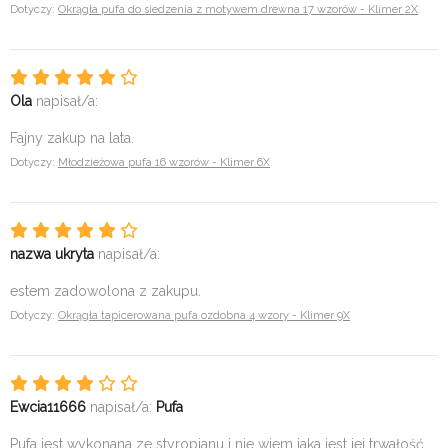
Dotyczy:
Okrągła pufa do siedzenia z motywem drewna 17 wzorów - Klimer 2X
Ola
napisał/a:
Fajny zakup na lata.
Dotyczy:
Młodzieżowa pufa 16 wzorów - Klimer 6X
nazwa ukryta
napisał/a:
estem zadowolona z zakupu.
Dotyczy:
Okrągła tapicerowana pufa ozdobna 4 wzory - Klimer 9X
Ewcia11666
napisał/a:
Pufa
Pufa jest wykonana ze styropianu i nie wiem jaka jest jej trwałość