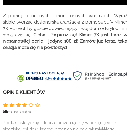
Zapomnij o nudnych i monotonnych wnętrzach! Wyraź
siebie tworząc designerską aranżację z pomocą pufy Klimer
7X. Pozwól, by goście odwiedzający Twój dom odkryli w nim
małą cząstkę Ciebie.
Pospiesz się! Klimer 7X jest teraz w
niesamowitej cenie - jedyne 188 zł! Zamów już teraz, taka
okazja może się nie powtórzyć!
OPINIE KLIENTÓW
klient
napisał/a:
Produkt estetyczny i dobrze prezentuje się w pokoju, jednak
siedzisko jest dość twarde, przez co nie daje tak miękkiego