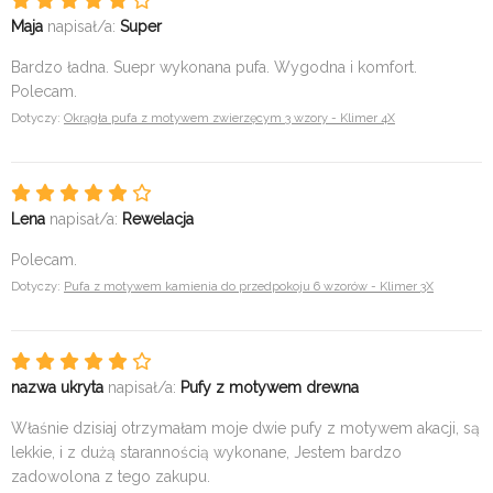
Maja
napisał/a:
Super
Bardzo ładna. Suepr wykonana pufa. Wygodna i komfort.
Polecam.
Dotyczy:
Okrągła pufa z motywem zwierzęcym 3 wzory - Klimer 4X
Lena
napisał/a:
Rewelacja
Polecam.
Dotyczy:
Pufa z motywem kamienia do przedpokoju 6 wzorów - Klimer 3X
nazwa ukryta
napisał/a:
Pufy z motywem drewna
Właśnie dzisiaj otrzymałam moje dwie pufy z motywem akacji, są
lekkie, i z dużą starannością wykonane, Jestem bardzo
zadowolona z tego zakupu.