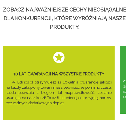
ZOBACZ NAJWAŻNIEJSZE CECHY NIEOSIĄGALNE
DLA KONKURENCJI, KTÓRE WYRÓŻNIAJĄ NASZE
PRODUKTY:
10 LAT GWARANCJI NA WSZYSTKIE PRODUKTY
gwa
W Edinos.pl otrzymujesz aż 10-letnią gwarancję jakości
za
na każdy zakupiony towar i masz pewność, że pomimo czasu,
ide
każda powstała z biegiem lat nieprawidłowość, zostanie
odd
usunięta na nasz koszt! To aż 8 lat więcej od przyjętej normy,
bez żadnych dodatkowych dopłat.