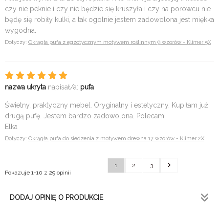
czy nie peknie i czy nie będzie się kruszyła i czy na porowcu nie
będę się robiły kulki, a tak ogolnie jestem zadowolona jest miękka
wygodna.
Dotyczy:
Okrągła pufa z egzotycznym motywem roślinnym 9 wzorów - Klimer 5X
nazwa ukryta
napisał/a:
pufa
Świetny, praktyczny mebel. Oryginalny i estetyczny. Kupiłam już
drugą pufę. Jestem bardzo zadowolona. Polecam!
Elka
Dotyczy:
Okrągła pufa do siedzenia z motywem drewna 17 wzorów - Klimer 2X
1
2
3
Pokazuje 1-10 z 29 opinii
DODAJ OPINIĘ O PRODUKCIE