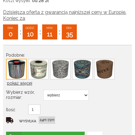
Koszt wysyłki:
od 28
zł
Dzisiejsza oferta z gwarancją najniższej ceny w Europie.
Koniec za
:
DNI:
GODZ:
MIN:
SEK:
:
:
:
0
10
11
33
Podobne:
pokaż więcej
Wybierz wzór,
rozmiar:
Ilość
24H-72H
WYSYŁKA