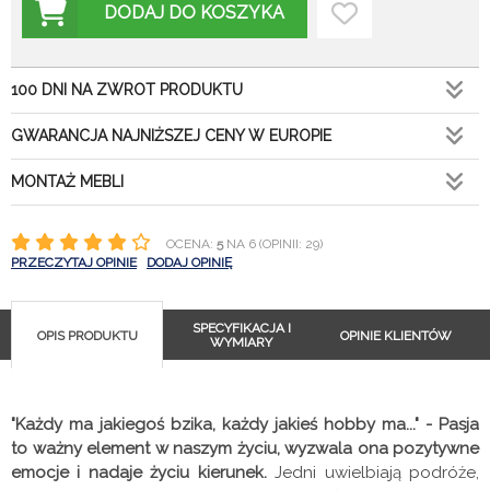
DODAJ DO KOSZYKA
100 DNI NA ZWROT PRODUKTU
GWARANCJA NAJNIŻSZEJ CENY W EUROPIE
MONTAŻ MEBLI
OCENA:
5
NA 6 (OPINII: 29)
PRZECZYTAJ OPINIE
DODAJ OPINIĘ
SPECYFIKACJA I
OPIS PRODUKTU
OPINIE KLIENTÓW
WYMIARY
"Każdy ma jakiegoś bzika, każdy jakieś hobby ma..." - Pasja
to ważny element w naszym życiu, wyzwala ona pozytywne
emocje i nadaje życiu kierunek.
Jedni uwielbiają podróże,