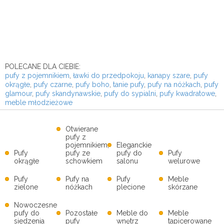
POLECANE DLA CIEBIE:
pufy z pojemnikiem
,
ławki do przedpokoju
,
kanapy szare
,
pufy
okrągłe
,
pufy czarne
,
pufy boho
,
tanie pufy
,
pufy na nóżkach
,
pufy
glamour
,
pufy skandynawskie
,
pufy do sypialni
,
pufy kwadratowe
,
meble młodzieżowe
Otwierane
pufy z
pojemnikiem,
Eleganckie
Pufy
pufy ze
pufy do
Pufy
okrągłe
schowkiem
salonu
welurowe
Pufy
Pufy na
Pufy
Meble
zielone
nóżkach
plecione
skórzane
Nowoczesne
pufy do
Pozostałe
Meble do
Meble
siedzenia
pufy
wnętrz
tapicerowane