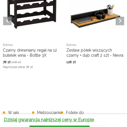
Edinos
Edinos
Czarny drewniany regał na 12
Zestaw półek wiszących
butelek wina - Bottle 3X
czarny + dąb craft 2 szt - Nevra
4X
78
zł
108
zł
128
zł
Najniższa cena
78 zł
W jaki
Meblościanki
Fotele do
sposób
-
pokoju-
Dzisiaj gwarancja najniższej ceny w Europie
pufy z
nowoczesne
pozwól
Jaki
otwieranym
rozwiązania
sobie na
narożnik