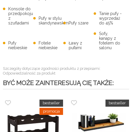
Konsole do
przedpokoju
Tanie pufy -
z
Pufy w stylu
wyprzedaż
szufladami
skandynawskim
Pufy szare
do 45%
Sofy,
kanapy z
Pufy
Fotele
Ławy z
fotelem do
niebieskie
niebieskie
pufami
salonu
Szczegóły dotyczące zgodności produktu z przepisami:
Odpowiedzialność za produkt
BYĆ MOŻE ZAINTERESUJĄ CIĘ TAKŻE: