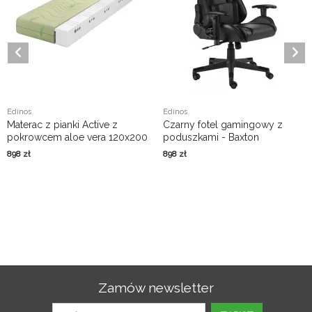
Edinos
Edinos
Materac z pianki Active z
Czarny fotel gamingowy z
pokrowcem aloe vera 120x200
poduszkami - Baxton
- Helmi
898
zł
898
zł
Zamów newsletter