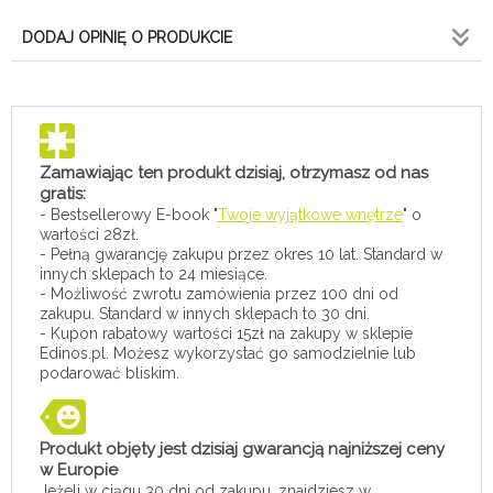
DODAJ OPINIĘ O PRODUKCIE
Zamawiając ten produkt dzisiaj, otrzymasz od nas
gratis:
- Bestsellerowy E-book "
Twoje wyjątkowe wnętrze
" o
wartości 28zł.
- Pełną gwarancję zakupu przez okres 10 lat. Standard w
innych sklepach to 24 miesiące.
- Możliwość zwrotu zamówienia przez 100 dni od
zakupu. Standard w innych sklepach to 30 dni.
- Kupon rabatowy wartości 15zł na zakupy w sklepie
Edinos.pl. Możesz wykorzystać go samodzielnie lub
podarować bliskim.
Produkt objęty jest dzisiaj gwarancją najniższej ceny
w Europie
Jeżeli w ciągu 30 dni od zakupu, znajdziesz w