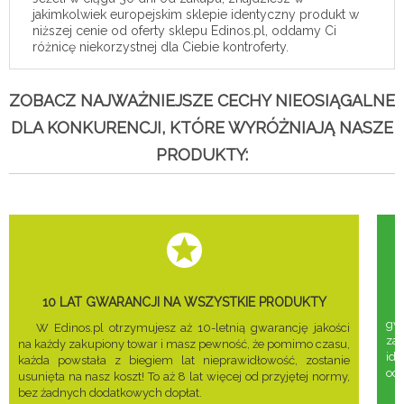
jakimkolwiek europejskim sklepie identyczny produkt w
niższej cenie od oferty sklepu Edinos.pl, oddamy Ci
różnicę niekorzystnej dla Ciebie kontroferty.
ZOBACZ NAJWAŻNIEJSZE CECHY NIEOSIĄGALNE
DLA KONKURENCJI, KTÓRE WYRÓŻNIAJĄ NASZE
PRODUKTY:
10 LAT GWARANCJI NA WSZYSTKIE PRODUKTY
gwa
W Edinos.pl otrzymujesz aż 10-letnią gwarancję jakości
za
na każdy zakupiony towar i masz pewność, że pomimo czasu,
ide
każda powstała z biegiem lat nieprawidłowość, zostanie
odd
usunięta na nasz koszt! To aż 8 lat więcej od przyjętej normy,
bez żadnych dodatkowych dopłat.