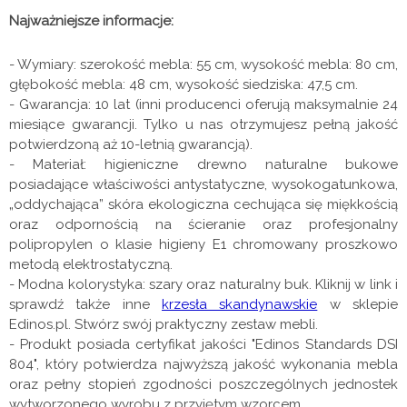
Najważniejsze informacje:
- Wymiary: szerokość mebla: 55 cm, wysokość mebla: 80 cm,
głębokość mebla: 48 cm, wysokość siedziska: 47,5 cm.
- Gwarancja: 10 lat (inni producenci oferują maksymalnie 24
miesiące gwarancji. Tylko u nas otrzymujesz pełną jakość
potwierdzoną aż 10-letnią gwarancją).
- Materiał: higieniczne drewno naturalne bukowe
posiadające właściwości antystatyczne, wysokogatunkowa,
„oddychająca” skóra ekologiczna cechująca się miękkością
oraz odpornością na ścieranie oraz profesjonalny
polipropylen o klasie higieny E1 chromowany proszkowo
metodą elektrostatyczną.
- Modna kolorystyka: szary oraz naturalny buk. Kliknij w link i
sprawdź także inne
krzesła skandynawskie
w sklepie
Edinos.pl. Stwórz swój praktyczny zestaw mebli.
- Produkt posiada certyfikat jakości "Edinos Standards DSI
804", który potwierdza najwyższą jakość wykonania mebla
oraz pełny stopień zgodności poszczególnych jednostek
wytworzonego wyrobu z przyjętym wzorcem.