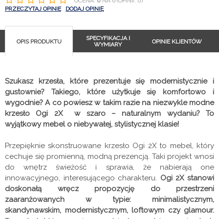
OCENA:
0
NA 6 (OPINII: 0)
PRZECZYTAJ OPINIE
DODAJ OPINIĘ
SPECYFIKACJA I
OPIS PRODUKTU
OPINIE KLIENTÓW
WYMIARY
Szukasz krzesła, które prezentuje się modernistycznie i
gustownie? Takiego, które użytkuje się komfortowo i
wygodnie? A co powiesz w takim razie na niezwykle modne
krzesło Ogi 2X w szaro – naturalnym wydaniu? To
wyjątkowy mebel o niebywałej, stylistycznej klasie!
Przepięknie skonstruowane krzesło Ogi 2X to mebel, który
cechuje się promienną, modną prezencją. Taki projekt wnosi
do wnętrz świeżość i sprawia, że nabierają one
innowacyjnego, interesującego charakteru.
Ogi 2X stanowi
doskonałą wręcz propozycję do przestrzeni
zaaranżowanych w typie: minimalistycznym,
skandynawskim, modernistycznym, loftowym czy glamour.