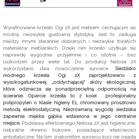
Wyrafinowane krzesło Ogi 2X jest meblem cechującym się
modną, niezwykle gustowną stylistyką. Jest to zasługa
między innymi starannie dobranych i niezwykle trwałych
materiałów meblarskich. Dzięki nim krzesło użytkuje się
naprawdę wygodnie, przyjemnie i co istotne – bez
uszkodzeń przez wiele lat. Do produkcji Netosa 2X
wykorzystano dwa nowoczesne surowce.
Siedzisko
modnego krzesła Ogi 2X zaprojektowano z
wysokogatunkowej, „oddychającej” skóry ekologicznej,
która odznacza się ponadprzeciętną odpornością na
ścieranie. Oparcie krzesła to z kolei profesjonalny
polipropylen o klasie higieny E1, chromowany proszkowo
metodą elektrostatyczną. Niezrównaną wygodę siedziska
zapewnia miękka gąbka wstawiona w jego centralne
miejsce.
Podstawą efektownego Netosa 2X jest higieniczne,
naturalne drewno bukowe, posiadające właściwości
antystatyczne. Na tym znakomitym surowcu kurz nie osiada