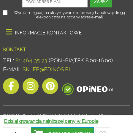
ZAPISZ
Wyrażam zgodę na otrzymywanie informacji handlowej drogą
elektroniczną na podany adres e-mail
INFORMACJE KONTAKTOWE
KONTAKT
TEL:
81 464 35 73
(PON.-PIĄTEK 8.00-16.00)
E-MAIL
SKLEP@EDINOS.PL
© 2026 EDINOS.PL - RADOŚĆ TWOJEGO WNĘTRZA
|
PROJEKT I
Dzisiaj gwarancja najniższej ceny w Europie
OPROGRAMOWANIE SKLEPU:
EBEXO