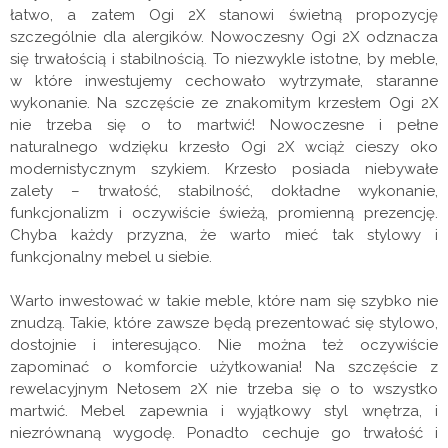
łatwo, a zatem Ogi 2X stanowi świetną propozycję
szczególnie dla alergików. Nowoczesny Ogi 2X odznacza
się trwałością i stabilnością. To niezwykle istotne, by meble,
w które inwestujemy cechowało wytrzymałe, staranne
wykonanie. Na szczęście ze znakomitym krzesłem Ogi 2X
nie trzeba się o to martwić! Nowoczesne i pełne
naturalnego wdzięku krzesło Ogi 2X wciąż cieszy oko
modernistycznym szykiem. Krzesło posiada niebywałe
zalety – trwałość, stabilność, dokładne wykonanie,
funkcjonalizm i oczywiście świeżą, promienną prezencję.
Chyba każdy przyzna, że warto mieć tak stylowy i
funkcjonalny mebel u siebie.
Warto inwestować w takie meble, które nam się szybko nie
znudzą. Takie, które zawsze będą prezentować się stylowo,
dostojnie i interesująco. Nie można też oczywiście
zapominać o komforcie użytkowania! Na szczęście z
rewelacyjnym Netosem 2X nie trzeba się o to wszystko
martwić. Mebel zapewnia i wyjątkowy styl wnętrza, i
niezrównaną wygodę. Ponadto cechuje go trwałość i