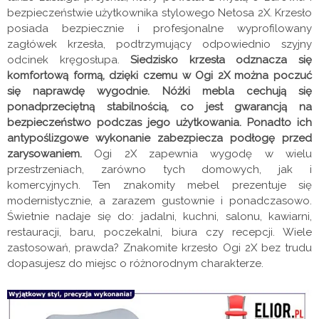
bezpieczeństwie użytkownika stylowego Netosa 2X. Krzesło
posiada bezpiecznie i profesjonalne wyprofilowany
zagłówek krzesła, podtrzymujący odpowiednio szyjny
odcinek kręgosłupa.
Siedzisko krzesła odznacza się
komfortową formą, dzięki czemu w Ogi 2X można poczuć
się naprawdę wygodnie. Nóżki mebla cechują się
ponadprzeciętną stabilnością, co jest gwarancją na
bezpieczeństwo podczas jego użytkowania. Ponadto ich
antypoślizgowe wykonanie zabezpiecza podłogę przed
zarysowaniem.
Ogi 2X zapewnia wygodę w wielu
przestrzeniach, zarówno tych domowych, jak i
komercyjnych. Ten znakomity mebel prezentuje się
modernistycznie, a zarazem gustownie i ponadczasowo.
Świetnie nadaje się do: jadalni, kuchni, salonu, kawiarni,
restauracji, baru, poczekalni, biura czy recepcji. Wiele
zastosowań, prawda? Znakomite krzesło Ogi 2X bez trudu
dopasujesz do miejsc o różnorodnym charakterze.