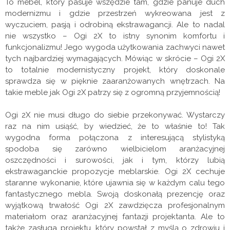
To mebel, który pasuje wszędzie tam, gdzie panuje duch
modernizmu i gdzie przestrzeń wykreowana jest z
wyczuciem, pasją i odrobiną ekstrawagancji. Ale to nadal
nie wszystko – Ogi 2X to istny synonim komfortu i
funkcjonalizmu! Jego wygoda użytkowania zachwyci nawet
tych najbardziej wymagających. Mówiąc w skrócie – Ogi 2X
to totalnie modernistyczny projekt, który doskonale
sprawdza się w pięknie zaaranżowanych wnętrzach. Na
takie meble jak Ogi 2X patrzy się z ogromną przyjemnością!
Ogi 2X nie musi długo do siebie przekonywać. Wystarczy
raz na nim usiąść, by wiedzieć, że to właśnie to! Tak
wygodna forma połączona z interesującą stylistyką
spodoba się zarówno wielbicielom aranżacyjnej
oszczędności i surowości, jak i tym, którzy lubią
ekstrawaganckie propozycje meblarskie. Ogi 2X cechuje
staranne wykonanie, które ujawnia się w każdym calu tego
fantastycznego mebla. Swoją doskonałą prezencję oraz
wyjątkową trwałość Ogi 2X zawdzięcza profesjonalnym
materiałom oraz aranżacyjnej fantazji projektanta. Ale to
także zasługa projektu, który powstał z myślą o zdrowiu i