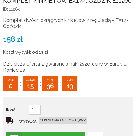
KOMPLET KINKIETÓW EX17-GOŹDZIK E11260
ID: 11260
Komplet dwóch okrągłych kinkietów z regulacją - EX17-
Goździk
158
zł
Koszt wysyłki:
od 19
zł
Dzisiejsza oferta z gwarancją najniższej ceny w Europie.
Koniec za
:
DNI:
GODZ:
MIN:
SEK:
:
:
:
0
15
36
12
Ilość
CHWILOWO NIEDOSTĘPNY
WYSYŁKA