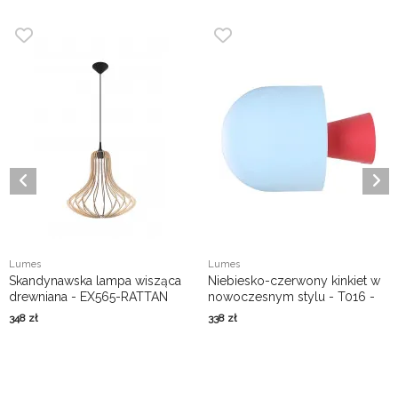
Lumes
Lumes
Skandynawska lampa wisząca
Niebiesko-czerwony kinkiet w
drewniana - EX565-RATTAN
nowoczesnym stylu - T016 -
Lumac
348
zł
338
zł