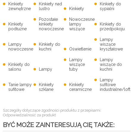
Kinkiety
Kinkiety nad
Kinkiety do
zewnętrzne
lustro
Kinkiety
sypialni
Pozostałe
Nowoczesne
Kinkiety
kinkiety
lampy
Kinkiety do
podłużne
nowoczesne
wiszące
przedpokoju
Lampy
Lampy
Kinkiety do
wiszące
nowoczesne
kuchni
Oświetlenie
kryształowe
Lampy
Lampy
Kinkiety do
wiszące
wiszące do
salonu
Lampy
tuby
kuchni
Lampy
Tanie lampy
Kinkiety
Kinkiety
sufitowe
sufitowe
szklane
ceramiczne
industrialne/loft
Szczegóły dotyczące zgodności produktu z przepisami:
Odpowiedzialność za produkt
BYĆ MOŻE ZAINTERESUJĄ CIĘ TAKŻE: