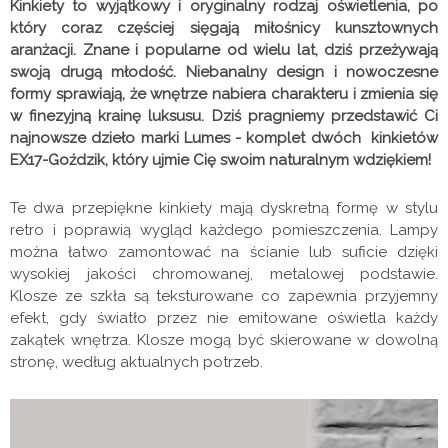
Kinkiety to wyjątkowy i oryginalny rodzaj oświetlenia, po
który coraz częściej sięgają miłośnicy kunsztownych
aranżacji. Znane i popularne od wielu lat, dziś przeżywają
swoją drugą młodość. Niebanalny design i nowoczesne
formy sprawiają, że wnętrze nabiera charakteru i zmienia się
w finezyjną krainę luksusu. Dziś pragniemy przedstawić Ci
najnowsze dzieło marki Lumes - komplet dwóch kinkietów
EX17-Goździk, który ujmie Cię swoim naturalnym wdziękiem!
Te dwa przepiękne kinkiety mają dyskretną formę w stylu
retro i poprawią wygląd każdego pomieszczenia. Lampy
można łatwo zamontować na ścianie lub suficie dzięki
wysokiej jakości chromowanej, metalowej podstawie.
Klosze ze szkła są teksturowane co zapewnia przyjemny
efekt, gdy światło przez nie emitowane oświetla każdy
zakątek wnętrza. Klosze mogą być skierowane w dowolną
stronę, według aktualnych potrzeb.