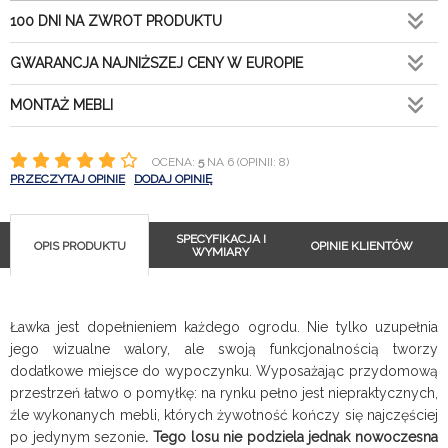
100 DNI NA ZWROT PRODUKTU
GWARANCJA NAJNIŻSZEJ CENY W EUROPIE
MONTAŻ MEBLI
OCENA:
5
NA 6 (OPINII: 8)
PRZECZYTAJ OPINIE
DODAJ OPINIĘ
SPECYFIKACJA I
OPIS PRODUKTU
OPINIE KLIENTÓW
WYMIARY
Ławka jest dopełnieniem każdego ogrodu. Nie tylko uzupełnia
jego wizualne walory, ale swoją funkcjonalnością tworzy
dodatkowe miejsce do wypoczynku. Wyposażając przydomową
przestrzeń łatwo o pomyłkę: na rynku pełno jest niepraktycznych,
źle wykonanych mebli, których żywotność kończy się najczęściej
po jedynym sezonie
.
Tego losu nie podziela jednak nowoczesna