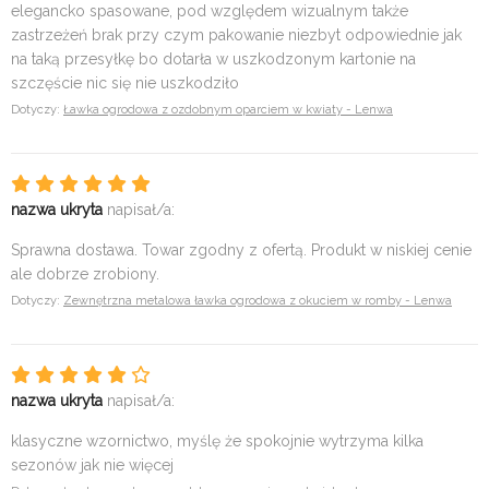
elegancko spasowane, pod względem wizualnym także
zastrzeżeń brak przy czym pakowanie niezbyt odpowiednie jak
na taką przesyłkę bo dotarła w uszkodzonym kartonie na
szczęście nic się nie uszkodziło
Dotyczy:
Ławka ogrodowa z ozdobnym oparciem w kwiaty - Lenwa
nazwa ukryta
napisał/a:
Sprawna dostawa. Towar zgodny z ofertą. Produkt w niskiej cenie
ale dobrze zrobiony.
Dotyczy:
Zewnętrzna metalowa ławka ogrodowa z okuciem w romby - Lenwa
nazwa ukryta
napisał/a:
klasyczne wzornictwo, myślę że spokojnie wytrzyma kilka
sezonów jak nie więcej