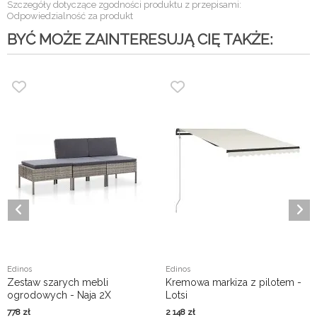
Szczegóły dotyczące zgodności produktu z przepisami:
Odpowiedzialność za produkt
BYĆ MOŻE ZAINTERESUJĄ CIĘ TAKŻE:
Edinos
Edinos
Zestaw szarych mebli
Kremowa markiza z pilotem -
ogrodowych - Naja 2X
Lotsi
778
zł
2 148
zł