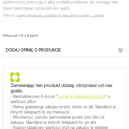
zaskoczony precyzją z jaką została zrobiona, do niczego nie
mam zastrzeżeń, polecam bo warto
Dotyczy:
Ławka ogrodowa z ozdobnym oparciem w kwiaty - Lenwa
Pokazuje 1-8 z 8 opinii
DODAJ OPINIĘ O PRODUKCIE
Zamawiając ten produkt dzisiaj, otrzymasz od nas
gratis:
- Bestsellerowy E-book "
Twoje wyjątkowe wnętrze
" o
wartości 28zł.
- Pełną gwarancję zakupu przez okres 10 lat. Standard w
innych sklepach to 24 miesiące.
- Możliwość zwrotu zamówienia przez 100 dni od
zakupu. Standard w innych sklepach to 30 dni.
- Kupon rabatowy wartości 15zł na zakupy w sklepie