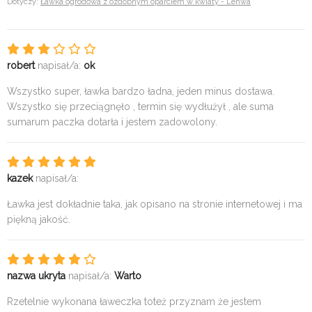
Dotyczy:
Ławka ogrodowa z ozdobnym oparciem w kwiaty - Lenwa
robert
napisał/a:
ok
Wszystko super, ławka bardzo ładna, jeden minus dostawa.
Wszystko się przeciągnęło , termin się wydłużył , ale suma
sumarum paczka dotarła i jestem zadowolony.
kazek
napisał/a:
Ławka jest dokładnie taka, jak opisano na stronie internetowej i ma
piękną jakość.
nazwa ukryta
napisał/a:
Warto
Rzetelnie wykonana ławeczka toteż przyznam że jestem