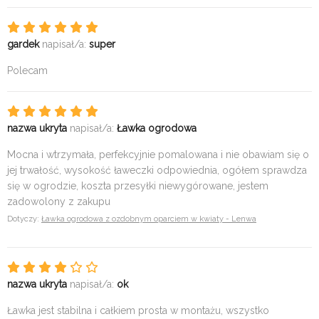
gardek
napisał/a:
super
Polecam
nazwa ukryta
napisał/a:
Ławka ogrodowa
Mocna i wtrzymała, perfekcyjnie pomalowana i nie obawiam się o
jej trwałość, wysokość ławeczki odpowiednia, ogółem sprawdza
się w ogrodzie, koszta przesyłki niewygórowane, jestem
zadowolony z zakupu
Dotyczy:
Ławka ogrodowa z ozdobnym oparciem w kwiaty - Lenwa
nazwa ukryta
napisał/a:
ok
Ławka jest stabilna i całkiem prosta w montażu, wszystko