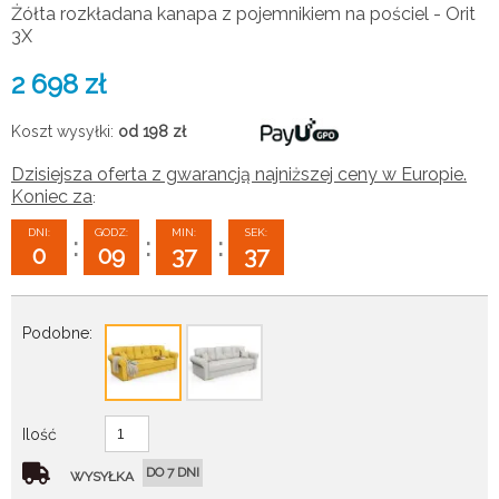
Żółta rozkładana kanapa z pojemnikiem na pościel - Orit
3X
2 698
zł
Koszt wysyłki:
od 198
zł
Dzisiejsza oferta z gwarancją najniższej ceny w Europie.
Koniec za
:
DNI:
GODZ:
MIN:
SEK:
:
:
:
0
09
37
36
Podobne:
Ilość
DO 7 DNI
WYSYŁKA