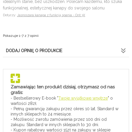
idealnym stanie, bez uszkodzeń. Polecam każdemu, kto szuka
funkcjonalnej, estetycznej kanapy do swojego salonu
Dotyczy:
Jasnoszara kanapa z funkcją spania - Orit 3X
Pokazuje 1-7 z 7 opinii
DODAJ OPINIĘ O PRODUKCIE
Zamawiając ten produkt dzisiaj, otrzymasz od nas
gratis:
- Bestsellerowy E-book "
Twoje wyjątkowe wnętrze
" o
wartości 28zł.
- Pełną gwarancję zakupu przez okres 10 lat. Standard w
innych sklepach to 24 miesiące.
- Możliwość zwrotu zamówienia przez 100 dni od
zakupu. Standard w innych sklepach to 30 dni.
- Kupon rabatowy wartości 15zł na zakupy w sklepie