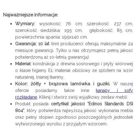
Najważniejsze informacje:
Wymiary:
wysokość: 76 cm, szerokość: 237 cm,
szerokość siedziska: 195 cm, głębokość: 85 cm,
powierzchnia spania: 195x140 cm.
Gwarancja: 10 lat
(inni producenci oferują maksymalnie 24
miesiące gwarancji. Tylko u nas otrzymujesz pełną jakość
potwierdzoną aż 10-letnią gwarancją).
Materiał:
konstrukcja z drewna sosnowego i płyty wiórowej
o klasie higieny E1;
materiał obiciowy ze splotem na wzór
naturalnej, lnianej tkaniny.
Kolor: żółty + brązowa lamówka i guziki.
W naszej
ofercie posiadamy także inne
kanapy i sofy
rozkładane
.
Kliknij i stwórz swój wyjątkowy zestaw mebli.
Produkt posiada
certyfikat jakości "Edinos Standards DSI
804"
, który potwierdza najwyższą jakość wykonania mebla
oraz pełny stopień zgodności poszczególnych jednostek
wytworzonego wyrobu z przyjętym wzorcem.