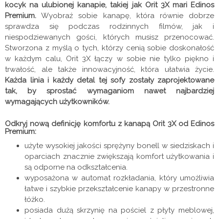
kocyk na ulubionej kanapie, takiej jak Orit 3X mari Edinos
Premium.
Wyobraź sobie kanapę, która równie dobrze
sprawdza się podczas rodzinnych filmów, jak i
niespodziewanych gości, których musisz przenocować.
Stworzona z myślą o tych, którzy cenią sobie doskonałość
w każdym calu, Orit 3X łączy w sobie nie tylko piękno i
trwałość, ale także innowacyjność, która ułatwia życie.
Każda linia i każdy detal tej sofy zostały zaprojektowane
tak, by sprostać wymaganiom nawet najbardziej
wymagających użytkowników.
Odkryj nową definicję komfortu z kanapą Orit 3X od Edinos
Premium:
użyte wysokiej jakości sprężyny bonell w siedziskach i
oparciach znacznie zwiększają komfort użytkowania i
są odporne na odkształcenia.
wyposażona w automat rozkładania, który umożliwia
łatwe i szybkie przekształcenie kanapy w przestronne
łóżko.
posiada dużą skrzynię na pościel z płyty meblowej,