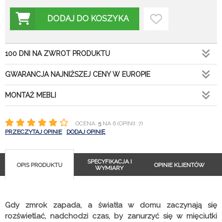
DODAJ DO KOSZYKA
100 DNI NA ZWROT PRODUKTU
GWARANCJA NAJNIŻSZEJ CENY W EUROPIE
MONTAŻ MEBLI
OCENA:
5
NA 6 (OPINII: 7)
PRZECZYTAJ OPINIE
DODAJ OPINIĘ
SPECYFIKACJA I
OPIS PRODUKTU
OPINIE KLIENTÓW
WYMIARY
Gdy zmrok zapada, a światła w domu zaczynają się
rozświetlać, nadchodzi czas, by zanurzyć się w mięciutki