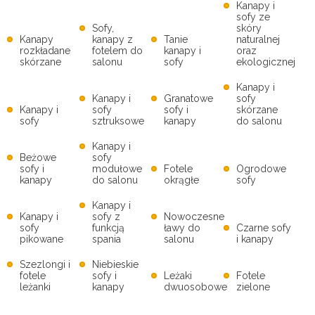
Kanapy i
sofy ze
Sofy,
skóry
Kanapy
kanapy z
Tanie
naturalnej
rozkładane
fotelem do
kanapy i
oraz
skórzane
salonu
sofy
ekologicznej
Kanapy i
Kanapy i
Granatowe
sofy
Kanapy i
sofy
sofy i
skórzane
sofy
sztruksowe
kanapy
do salonu
Kanapy i
Beżowe
sofy
sofy i
modułowe
Fotele
Ogrodowe
kanapy
do salonu
okrągłe
sofy
Kanapy i
Kanapy i
sofy z
Nowoczesne
sofy
funkcją
ławy do
Czarne sofy
pikowane
spania
salonu
i kanapy
Szezlongi i
Niebieskie
fotele
sofy i
Leżaki
Fotele
leżanki
kanapy
dwuosobowe
zielone