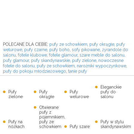
POLECANE DLA CIEBIE:
pufy ze schowkiem
,
pufy okrągłe
,
pufy
welurowe
,
pufy czarne
,
pufy boho
,
sofy pikowane
,
żyrandole do
salonu
,
fotele klubowe
,
fotele glamour
,
szare meble do salonu
,
pufy glamour
,
pufy skandynawskie
,
pufy zielone
,
nowoczesne
fotele do salonu
,
pufy ze schowkiem
,
narożniki wypoczynkowe
,
pufy do pokoju młodzieżowego
,
tanie pufy
Eleganckie
Pufy
Pufy
Pufy
pufy do
zielone
okrągłe
welurowe
salonu
Otwierane
pufy z
pojemnikiem,
Pufy na
pufy ze
Pufy w stylu
nóżkach
schowkiem
Pufy szare
skandynawskim