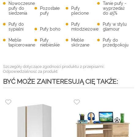
Nowoczesne
Tanie pufy -
pufy do
Pozostałe
Pufy
wyprzedaż
siedzenia
pufy
plecione
do 45%
Pufy do
Pufy
Pufy w stylu
sypialni
Pufy boho
młodzieżowe
glamour
Meble
Pufy
Meble
Pufy do
tapicerowane
niebieskie
skórzane
przedpokoju
Szczegóły dotyczące zgodności produktu z przepisami:
Odpowiedzialność za produkt
BYĆ MOŻE ZAINTERESUJĄ CIĘ TAKŻE: