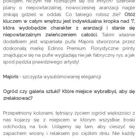
pokojem, niczym nie różniącym się od innych? Szerokie
plany o niepowtarzalnej, nowoczesnej aranżacji nagle
znikają gdzieś w oddali. Co takiego robisz źle?
Otóż
kluczem w całym wnętrzu jest indywidualna kropka nad "i",
która wydobędzie charakter z aranżacji i stanie się
niepowtarzalnym zwieńczeniem całości.
Takim właśnie
dodatkiem jest wspaniała pufa Majoris stworzona przez
doskonałą markę Edinos Premium. Florystyczne printy
znajdujące się na pufie wyglądają nie jak fabryczny rys, a jak
spod pędzla prawdziwego artysty!
Majoris
- szczypta wysublimowanej elegancji
Ogród czy galeria sztuki? Które miejsce wybrałbyś, aby się
zrelaksować?
Przepełniony kolorami, tętniący życiem ogród większości z
nas kojarzy się z miejscem w którym wszystkie troski
odchodzą na bok. Udajemy się tam, aby cieszyć się
zapachem wiosny i relaksem po ciężkim dniu. Nie każdy