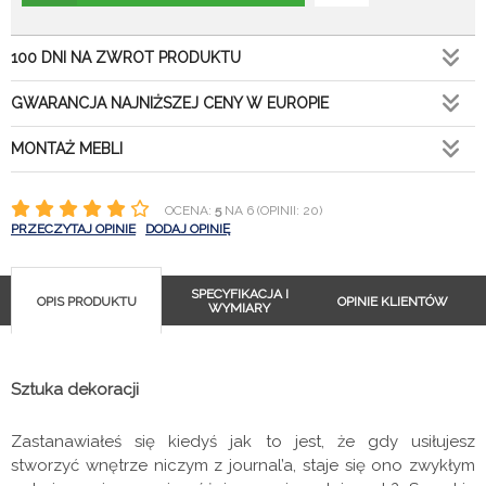
100 DNI NA ZWROT PRODUKTU
GWARANCJA NAJNIŻSZEJ CENY W EUROPIE
MONTAŻ MEBLI
OCENA:
5
NA 6 (OPINII: 20)
PRZECZYTAJ OPINIE
DODAJ OPINIĘ
SPECYFIKACJA I
OPIS PRODUKTU
OPINIE KLIENTÓW
WYMIARY
Sztuka dekoracji
Zastanawiałeś się kiedyś jak to jest, że gdy usiłujesz
stworzyć wnętrze niczym z journal’a, staje się ono zwykłym