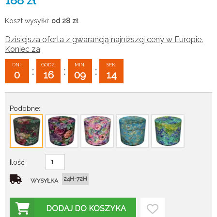
188
zł
Koszt wysyłki:
od 28
zł
Dzisiejsza oferta z gwarancją najniższej ceny w Europie.
Koniec za
:
DNI:
GODZ:
MIN:
SEK:
:
:
:
0
16
09
13
Podobne:
Ilość
24H-72H
WYSYŁKA
DODAJ DO KOSZYKA