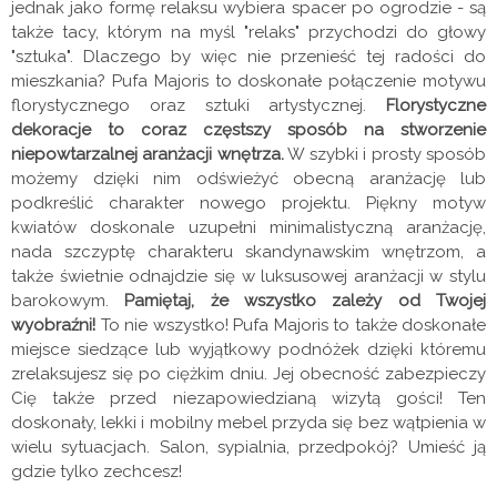
jednak jako formę relaksu wybiera spacer po ogrodzie - są
także tacy, którym na myśl "relaks" przychodzi do głowy
"sztuka". Dlaczego by więc nie przenieść tej radości do
mieszkania? Pufa Majoris to doskonałe połączenie motywu
florystycznego oraz sztuki artystycznej.
Florystyczne
dekoracje to coraz częstszy sposób na stworzenie
niepowtarzalnej aranżacji wnętrza.
W szybki i prosty sposób
możemy dzięki nim odświeżyć obecną aranżację lub
podkreślić charakter nowego projektu. Piękny motyw
kwiatów doskonale uzupełni minimalistyczną aranżację,
nada szczyptę charakteru skandynawskim wnętrzom, a
także świetnie odnajdzie się w luksusowej aranżacji w stylu
barokowym.
Pamiętaj, że wszystko zależy od Twojej
wyobraźni!
To nie wszystko! Pufa Majoris to także doskonałe
miejsce siedzące lub wyjątkowy podnóżek dzięki któremu
zrelaksujesz się po ciężkim dniu. Jej obecność zabezpieczy
Cię także przed niezapowiedzianą wizytą gości! Ten
doskonały, lekki i mobilny mebel przyda się bez wątpienia w
wielu sytuacjach. Salon, sypialnia, przedpokój? Umieść ją
gdzie tylko zechcesz!