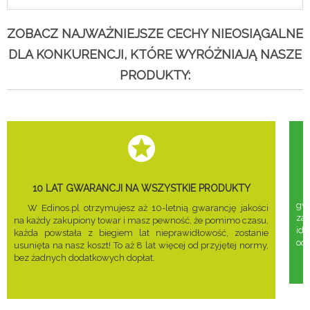
ZOBACZ NAJWAŻNIEJSZE CECHY NIEOSIĄGALNE
DLA KONKURENCJI, KTÓRE WYRÓŻNIAJĄ NASZE
PRODUKTY:
10 LAT GWARANCJI NA WSZYSTKIE PRODUKTY
gwa
W Edinos.pl otrzymujesz aż 10-letnią gwarancję jakości
za
na każdy zakupiony towar i masz pewność, że pomimo czasu,
ide
każda powstała z biegiem lat nieprawidłowość, zostanie
odd
usunięta na nasz koszt! To aż 8 lat więcej od przyjętej normy,
bez żadnych dodatkowych dopłat.