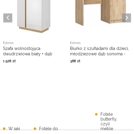
Edinos
Edinos
Szafa wolnostojąca
Biurko z szufladami dla dzieci,
dwudrzwiowa biały + dąb
młodzieżowe dąb sonoma -
grandson - Apso 3X
Torres 4X
1 528
zł
368
zł
Fotele
butterfly,
czyli
W jaki
Fotele do
meble,
sposób
pokoju-
Co warto
które