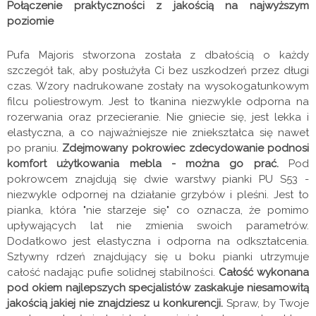
Połączenie praktyczności z jakością na najwyższym
poziomie
Pufa Majoris stworzona została z dbałością o każdy
szczegół tak, aby posłużyła Ci bez uszkodzeń przez długi
czas. Wzory nadrukowane zostały na wysokogatunkowym
filcu poliestrowym. Jest to tkanina niezwykle odporna na
rozerwania oraz przecieranie. Nie gniecie się, jest lekka i
elastyczna, a co najważniejsze nie zniekształca się nawet
po praniu.
Zdejmowany pokrowiec zdecydowanie podnosi
komfort użytkowania mebla - można go prać.
Pod
pokrowcem znajdują się dwie warstwy pianki PU S53 -
niezwykle odpornej na działanie grzybów i pleśni. Jest to
pianka, która "nie starzeje się" co oznacza, że pomimo
upływających lat nie zmienia swoich parametrów.
Dodatkowo jest elastyczna i odporna na odkształcenia.
Sztywny rdzeń znajdujący się u boku pianki utrzymuje
całość nadając pufie solidnej stabilności.
Całość wykonana
pod okiem najlepszych specjalistów zaskakuje niesamowitą
jakością jakiej nie znajdziesz u konkurencji.
Spraw, by Twoje