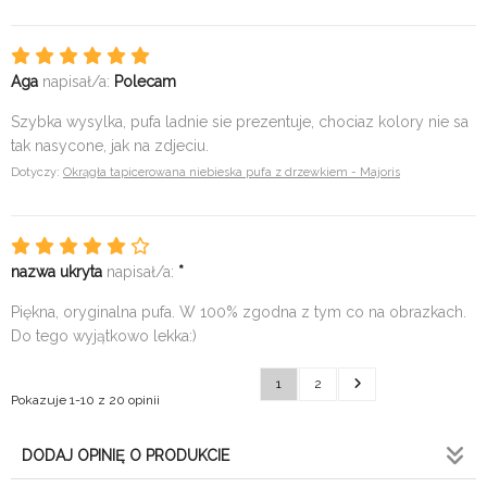
Aga
napisał/a:
Polecam
Szybka wysylka, pufa ladnie sie prezentuje, chociaz kolory nie sa
tak nasycone, jak na zdjeciu.
Dotyczy:
Okrągła tapicerowana niebieska pufa z drzewkiem - Majoris
nazwa ukryta
napisał/a:
*
Piękna, oryginalna pufa. W 100% zgodna z tym co na obrazkach.
Do tego wyjątkowo lekka:)
1
2
Pokazuje 1-10 z 20 opinii
DODAJ OPINIĘ O PRODUKCIE