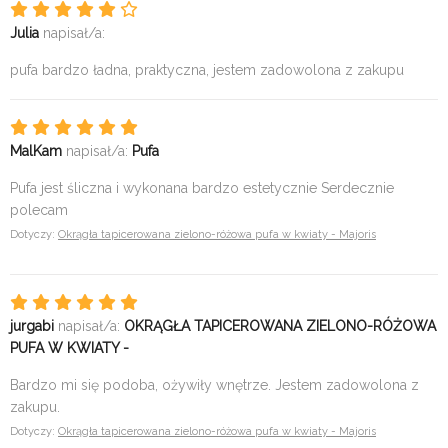
Julia
napisał/a:
pufa bardzo ładna, praktyczna, jestem zadowolona z zakupu
MalKam
napisał/a:
Pufa
Pufa jest śliczna i wykonana bardzo estetycznie Serdecznie
polecam
Dotyczy:
Okrągła tapicerowana zielono-różowa pufa w kwiaty - Majoris
jurgabi
napisał/a:
OKRĄGŁA TAPICEROWANA ZIELONO-RÓŻOWA
PUFA W KWIATY -
Bardzo mi się podoba, ożywiły wnętrze. Jestem zadowolona z
zakupu.
Dotyczy:
Okrągła tapicerowana zielono-różowa pufa w kwiaty - Majoris