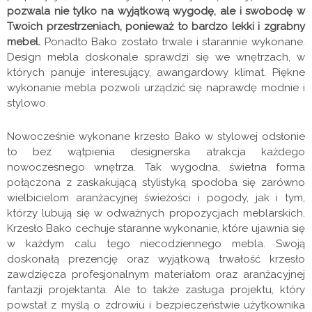
pozwala nie tylko na wyjątkową wygodę, ale i swobodę w
Twoich przestrzeniach, ponieważ to bardzo lekki i zgrabny
mebel.
Ponadto Bako zostało trwale i starannie wykonane.
Design mebla doskonale sprawdzi się we wnętrzach, w
których panuje interesujący, awangardowy klimat. Piękne
wykonanie mebla pozwoli urządzić się naprawdę modnie i
stylowo.
Nowocześnie wykonane krzesło Bako w stylowej odsłonie
to bez wątpienia designerska atrakcja każdego
nowoczesnego wnętrza. Tak wygodna, świetna forma
połączona z zaskakującą stylistyką spodoba się zarówno
wielbicielom aranżacyjnej świeżości i pogody, jak i tym,
którzy lubują się w odważnych propozycjach meblarskich.
Krzesło Bako cechuje staranne wykonanie, które ujawnia się
w każdym calu tego niecodziennego mebla. Swoją
doskonałą prezencję oraz wyjątkową trwałość krzesło
zawdzięcza profesjonalnym materiałom oraz aranżacyjnej
fantazji projektanta. Ale to także zasługa projektu, który
powstał z myślą o zdrowiu i bezpieczeństwie użytkownika