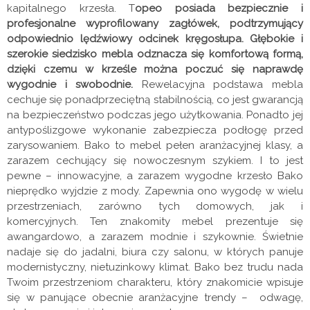
kapitalnego krzesła. T
opeo posiada bezpiecznie i
profesjonalne wyprofilowany zagłówek, podtrzymujący
odpowiednio lędźwiowy odcinek kręgosłupa. Głębokie i
szerokie siedzisko mebla odznacza się komfortową formą,
dzięki czemu w krześle można poczuć się naprawdę
wygodnie i swobodnie.
Rewelacyjna podstawa mebla
cechuje się ponadprzeciętną stabilnością, co jest gwarancją
na bezpieczeństwo podczas jego użytkowania. Ponadto jej
antypoślizgowe wykonanie zabezpiecza podłogę przed
zarysowaniem. Bako to mebel pełen aranżacyjnej klasy, a
zarazem cechujący się nowoczesnym szykiem. I to jest
pewne – innowacyjne, a zarazem wygodne krzesło Bako
nieprędko wyjdzie z mody. Zapewnia ono wygodę w wielu
przestrzeniach, zarówno tych domowych, jak i
komercyjnych. Ten znakomity mebel prezentuje się
awangardowo, a zarazem modnie i szykownie. Świetnie
nadaje się do jadalni, biura czy salonu, w których panuje
modernistyczny, nietuzinkowy klimat. Bako bez trudu nada
Twoim przestrzeniom charakteru, który znakomicie wpisuje
się w panujące obecnie aranżacyjne trendy – odwagę,