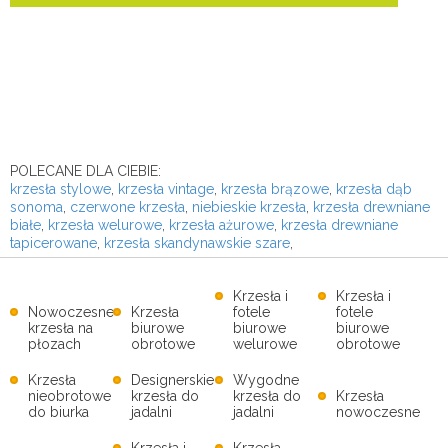
POLECANE DLA CIEBIE:
krzesła stylowe
,
krzesła vintage
,
krzesła brązowe
,
krzesła dąb
sonoma
,
czerwone krzesła
,
niebieskie krzesła
,
krzesła drewniane
białe
,
krzesła welurowe
,
krzesła ażurowe
,
krzesła drewniane
tapicerowane
,
krzesła skandynawskie szare
,
Krzesła i
Krzesła i
Nowoczesne
Krzesła
fotele
fotele
krzesła na
biurowe
biurowe
biurowe
płozach
obrotowe
welurowe
obrotowe
Krzesła
Designerskie
Wygodne
nieobrotowe
krzesła do
krzesła do
Krzesła
do biurka
jadalni
jadalni
nowoczesne