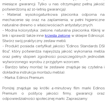
miesiące gwarancji. Tylko u nas otrzymujesz pełną jakość
potwierdzoną aż 10-letnią gwarancją).
- Materiał: wysokogatunkowa plecionka odporna na
mechacenie się oraz na zaplamienia, w pełni higieniczne
naturalne drewno o właściwościach antystatycznych.
- Modna kolorystyka: zielone, naturalna plecionka. Kliknij w
link i sprawdź także inne
krzesła zielone
w sklepie Edinos.pl.
Stwórz swój praktyczny zestaw mebli.
- Produkt posiada certyfikat jakości "Edinos Standards DSI
804", który potwierdza najwyższą jakość wykonania mebla
oraz pełny stopień zgodności poszczególnych jednostek
wytworzonego wyrobu z przyjętym wzorcem.
- Bardzo łatwy montaż (w zestawie znajduje się czytelna i
dokładna instrukcja montażu mebla).
- Marka: Edinos Premium.
Poniżej znajduje się krótki 4-minutowy film marki Edinos
Premium o politycę jakości firmy, gwarancji oraz
odpowiedzialności społecznej marki. Zapraszamy: