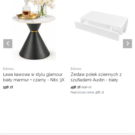
Edinos
Edinos
Ława kawowa w stylu glamour
Zestaw półek ściennych z
biały marmur + czarny - Nito 3X
szufladami Austin - biały
558
zł
498
zł
698
zł
Najniższa cena
488 zł