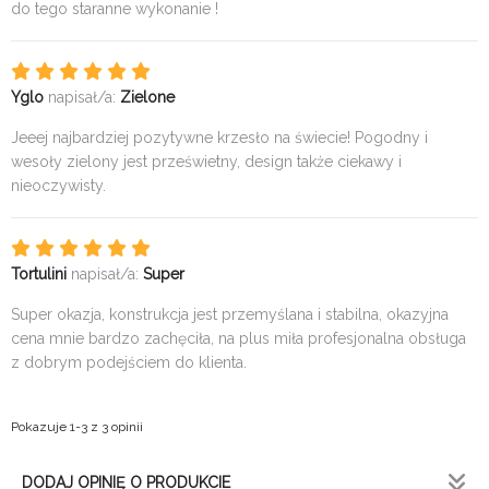
do tego staranne wykonanie !
Yglo
napisał/a:
Zielone
Jeeej najbardziej pozytywne krzesło na świecie! Pogodny i
wesoły zielony jest prześwietny, design także ciekawy i
nieoczywisty.
Tortulini
napisał/a:
Super
Super okazja, konstrukcja jest przemyślana i stabilna, okazyjna
cena mnie bardzo zachęciła, na plus miła profesjonalna obsługa
z dobrym podejściem do klienta.
Pokazuje 1-3 z 3 opinii
DODAJ OPINIĘ O PRODUKCIE