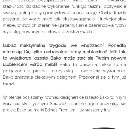
Bako posiada bezsprzecznie wiele zalet – trwałość,
stabilność, dokładne wykonanie, funkcjonalizm i oczywiście
świeżą, pełną klasy i pomysłowości prezencję. Chyba każdy
przyzna, że warto mieć tak ekstrawagancki i funkcjonalny
mebel w swoich starannie i przemyślanie zaaranżowanych i
wypielęgnowanych stylowo przestrzeniach.
Lubisz maksymalną wygodę we wnętrzach? Ponadto
interesują Cię tylko niebanalne formy meblarskie? Jeśli tak,
to wyjątkowe krzesło Bako może stać się Twoim nowym
ulubieńcem wśród mebli!
Bako to unikalna, lekka forma
połączona z piękną kolorystyką i trwałością wykonania.
Bako zniewala ciekawym deisgnem. Przekonaj się o tym już
teraz!
W ofercie posiadamy również designerskie krzesło Bako w innym
wariancie stylistycznym. Sprawdź, jak interesująco prezentują się
projekt Bako od marki Edinos Premium – zapraszamy tutaj: