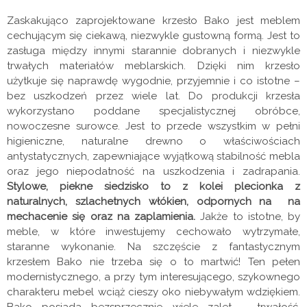
Zaskakująco zaprojektowane krzesło Bako jest meblem
cechującym się ciekawą, niezwykle gustowną formą. Jest to
zasługa między innymi starannie dobranych i niezwykle
trwałych materiałów meblarskich. Dzięki nim krzesło
użytkuje się naprawdę wygodnie, przyjemnie i co istotne –
bez uszkodzeń przez wiele lat. Do produkcji krzesła
wykorzystano poddane specjalistycznej obróbce,
nowoczesne surowce. Jest to przede wszystkim w pełni
higieniczne, naturalne drewno o właściwościach
antystatycznych, zapewniające wyjątkową stabilność mebla
oraz jego niepodatność na uszkodzenia i zadrapania.
Stylowe, piekne siedzisko to z kolei plecionka z
naturalnych, szlachetnych włókien, odpornych na na
mechacenie się oraz na zaplamienia.
Jakże to istotne, by
meble, w które inwestujemy cechowało wytrzymałe,
staranne wykonanie. Na szczęście z fantastycznym
krzesłem Bako nie trzeba się o to martwić! Ten pełen
modernistycznego, a przy tym interesującego, szykownego
charakteru mebel wciąż cieszy oko niebywałym wdziękiem.