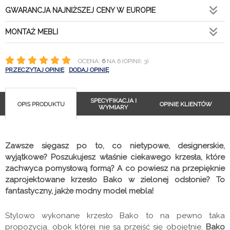
GWARANCJA NAJNIŻSZEJ CENY W EUROPIE
MONTAŻ MEBLI
OCENA:
6
NA 6 (OPINII: 3)
PRZECZYTAJ OPINIE
DODAJ OPINIĘ
SPECYFIKACJA I
OPIS PRODUKTU
OPINIE KLIENTÓW
WYMIARY
Zawsze sięgasz po to, co nietypowe, designerskie,
wyjątkowe? Poszukujesz właśnie ciekawego krzesła, które
zachwyca pomysłową formą? A co powiesz na przepięknie
zaprojektowane krzesło Bako w zielonej odsłonie? To
fantastyczny, jakże modny model mebla!
Stylowo wykonane krzesło Bako to na pewno taka
propozycja, obok której nie są przejść się obojętnie.
Bako