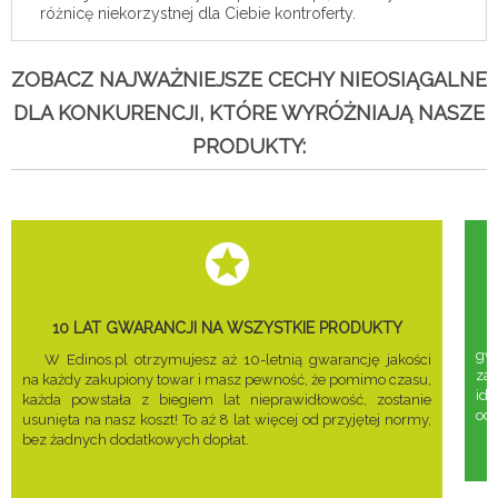
różnicę niekorzystnej dla Ciebie kontroferty.
ZOBACZ NAJWAŻNIEJSZE CECHY NIEOSIĄGALNE
DLA KONKURENCJI, KTÓRE WYRÓŻNIAJĄ NASZE
PRODUKTY:
10 LAT GWARANCJI NA WSZYSTKIE PRODUKTY
gwa
W Edinos.pl otrzymujesz aż 10-letnią gwarancję jakości
za
na każdy zakupiony towar i masz pewność, że pomimo czasu,
ide
każda powstała z biegiem lat nieprawidłowość, zostanie
odd
usunięta na nasz koszt! To aż 8 lat więcej od przyjętej normy,
bez żadnych dodatkowych dopłat.