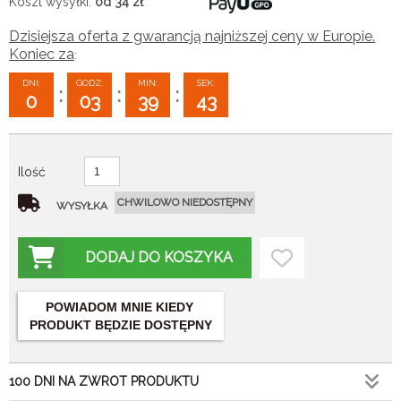
Koszt wysyłki:
od 34
zł
Dzisiejsza oferta z gwarancją najniższej ceny w Europie.
Koniec za
:
DNI:
GODZ:
MIN:
SEK:
:
:
:
0
03
39
42
Ilość
CHWILOWO NIEDOSTĘPNY
WYSYŁKA
DODAJ DO KOSZYKA
POWIADOM MNIE KIEDY
PRODUKT BĘDZIE DOSTĘPNY
100 DNI NA ZWROT PRODUKTU