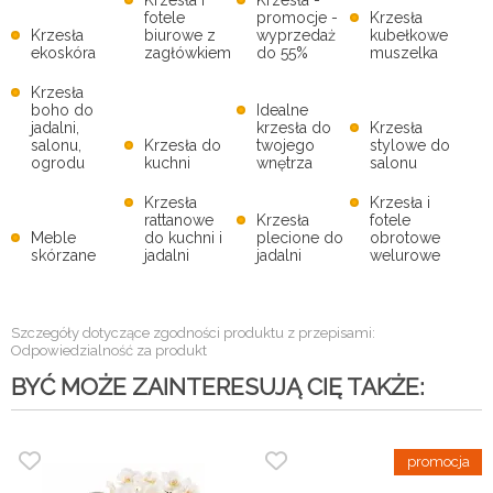
Krzesła i
Krzesła -
fotele
promocje -
Krzesła
Krzesła
biurowe z
wyprzedaż
kubełkowe
ekoskóra
zagłówkiem
do 55%
muszelka
Krzesła
boho do
Idealne
jadalni,
krzesła do
Krzesła
salonu,
Krzesła do
twojego
stylowe do
ogrodu
kuchni
wnętrza
salonu
Krzesła
Krzesła i
rattanowe
Krzesła
fotele
Meble
do kuchni i
plecione do
obrotowe
skórzane
jadalni
jadalni
welurowe
Szczegóły dotyczące zgodności produktu z przepisami:
Odpowiedzialność za produkt
BYĆ MOŻE ZAINTERESUJĄ CIĘ TAKŻE: