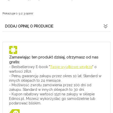
Pokazuje 1-3 z 3 opinii
DODAJ OPINIĘ O PRODUKCIE
Zamawiając ten produkt dzisiaj, otrzymasz od nas
gratis:
- Bestsellerowy E-book "
Twoje wyjątkowe wnętrze
" o
wartości 28zł.
- Pełną gwarancję zakupu przez okres 10 lat. Standard w
innych sklepach to 24 miesiące.
- Możliwość zwrotu zamówienia przez 100 dni od
zakupu. Standard w innych sklepach to 30 dni.
- Kupon rabatowy wartości 15zł na zakupy w sklepie
Edinos.pl. Możesz wykorzystać go samodzielnie lub
podarować bliskim.