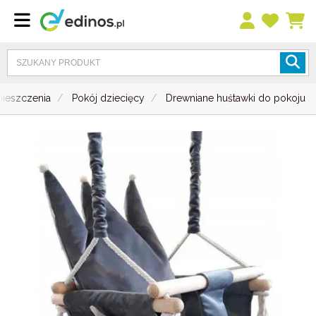
ieszczenia
Pokój dziecięcy
Drewniane huśtawki do pokoju