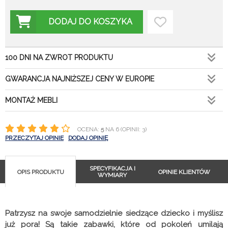
DODAJ DO KOSZYKA
100 DNI NA ZWROT PRODUKTU
GWARANCJA NAJNIŻSZEJ CENY W EUROPIE
MONTAŻ MEBLI
OCENA:
5
NA 6 (OPINII: 3)
PRZECZYTAJ OPINIE
DODAJ OPINIĘ
SPECYFIKACJA I
OPIS PRODUKTU
OPINIE KLIENTÓW
WYMIARY
Patrzysz na swoje samodzielnie siedzące dziecko i myślisz
już pora! Są takie zabawki, które od pokoleń umilają