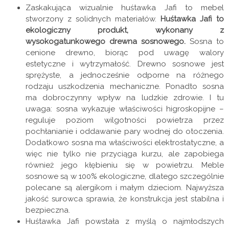
Zaskakująca wizualnie huśtawka Jafi to mebel
stworzony z solidnych materiałów.
Huśtawka Jafi to
ekologiczny produkt, wykonany z
wysokogatunkowego drewna sosnowego.
Sosna to
cenione drewno, biorąc pod uwagę walory
estetyczne i wytrzymałość. Drewno sosnowe jest
sprężyste, a jednocześnie odporne na różnego
rodzaju uszkodzenia mechaniczne. Ponadto sosna
ma dobroczynny wpływ na ludzkie zdrowie. I tu
uwaga: sosna wykazuje właściwości higroskopijne –
reguluje poziom wilgotności powietrza przez
pochłanianie i oddawanie pary wodnej do otoczenia.
Dodatkowo sosna ma właściwości elektrostatyczne, a
więc nie tylko nie przyciąga kurzu, ale zapobiega
również jego kłębieniu się w powietrzu. Meble
sosnowe są w 100% ekologiczne, dlatego szczególnie
polecane są alergikom i małym dzieciom. Najwyższa
jakość surowca sprawia, że konstrukcja jest stabilna i
bezpieczna.
Huśtawka Jafi powstała z myślą o najmłodszych