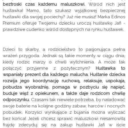
beztroski czas każdemu maluszkowi.
Wśród nich jest
huśtawka! Mamo, tato szukasz wyjątkowej bezpiecznej
huśtawki dla swojej pociechy? Już nie musisz! Marka Edinos
Premium oferuje Twojemu dziecku uroczą huśtawkę Jafi -
prawdziwe cudeńko wśród dostępnych na rynku huśtawek.
Dzieci to skarby, a rodzicielstwo to pasjonująca pełna
wrażeń przygoda. Jednak są takie momenty w ciągu dnia,
kiedy rodzic marzy o chwili wytchnienia. A może tak
połączyć przyjemne z pożytecznym?
Huśtawka to
wspaniały prezent dla każdego malucha. Huśtanie dziecka
rozwija jego koordynację ruchową, relaksuje, uspokaja,
pobudza wyobraźnię, pomaga w pozbyciu się napięć,
buduje więź z opiekunem, a także daje rodzicom chwilę
odpoczynku.
Czasami tak niewiele potrzeba, by naładować
swoje baterie na kolejne godziny zabaw, harców i nocnych
pobudek. Korzyści wynikające z bujania można wyliczać
bez końca! Jeżeli chcesz sprawić maluszkowi niesamowitą
frajdę zdecyduj się na zakup huśtawki Jafi w iście