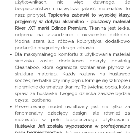
użytkownikach, nic więc dziwnego, że
bezpieczeństwo i najwyższa jakość materiałów to
nasz priorytet.
Tapicerka zabawki to wysokiej klasy,
przyjemny w dotyku aksamitno - pluszowy materiał
River 7XT marki Edinos Premium.
Tkanina jest lekka,
odporna na uszkodzenia i nieziemsko delikatna.
Modna szara lub różowa kolorystyka dodatkowo
podkreśla oryginalny design zabawki.
Dla maksymalnego komfortu z użytkowania materiał
siedziska został dodatkowo pokryty powłoką
Cleanaboo, która ogranicza wchłanianie płynów w
strukturę materiału. Każdy rozlany na huśtawce
soczek, herbatka czy inny płyn uformuje się w krople i
nie wniknie do wnętrza tkaniny. To świetna opcja, która
sprawi że huśtawka Twojego dziecka zawsze będzie
czysta i zadbana.
Prezentowany model uwielbiany jest nie tylko za
fenomenalny dziecięcy design, ale również za
możliwość w pełni bezpiecznego użytkowania.
Huśtawka Jafi została wyposażona w profesjonalne
pasy bezpieczeństwa.
Już nie musisz się martwić, że