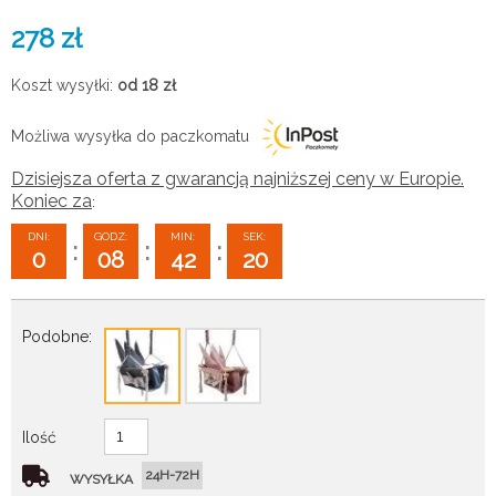
278
zł
Koszt wysyłki:
od 18
zł
Możliwa wysyłka do paczkomatu
Dzisiejsza oferta z gwarancją najniższej ceny w Europie.
Koniec za
:
DNI:
GODZ:
MIN:
SEK:
:
:
:
0
08
42
19
Podobne:
Ilość
24H-72H
WYSYŁKA