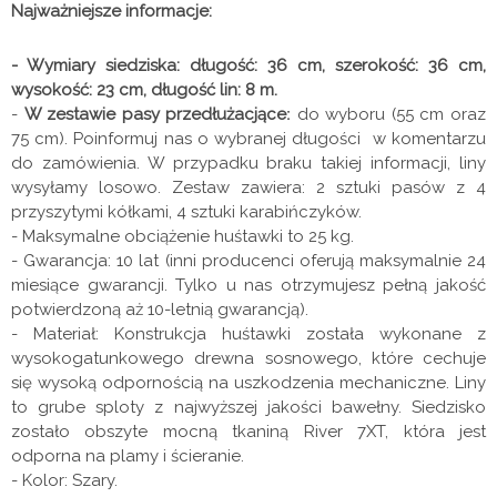
Najważniejsze informacje:
- Wymiary siedziska: długość: 36 cm, szerokość: 36 cm,
wysokość: 23 cm, długość lin: 8 m.
-
W zestawie pasy przedłużacjące
:
do wyboru (55 cm oraz
75 cm). Poinformuj nas o wybranej długości w komentarzu
do zamówienia. W przypadku braku takiej informacji, liny
wysyłamy losowo. Zestaw zawiera: 2 sztuki pasów z 4
przyszytymi kółkami, 4 sztuki karabińczyków.
- Maksymalne obciążenie huśtawki to 25 kg.
- Gwarancja: 10 lat (inni producenci oferują maksymalnie 24
miesiące gwarancji. Tylko u nas otrzymujesz pełną jakość
potwierdzoną aż 10-letnią gwarancją).
- Materiał: Konstrukcja huśtawki została wykonane z
wysokogatunkowego drewna sosnowego, które cechuje
się wysoką odpornością na uszkodzenia mechaniczne. Liny
to grube sploty z najwyższej jakości bawełny. Siedzisko
zostało obszyte mocną tkaniną River 7XT, która jest
odporna na plamy i ścieranie.
- Kolor: Szary.