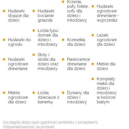
Krzesła,
pufy, fotele,
Huśtawki
Huśtawki
Huśtawki
sofy dla
ogrodowe
stojące dla
bocianie
dzieci i
drewniane -
dzieci
gniazda
młodzieży
wyprzedaż
Łóżka typu
domek dla
Leżaki
Huśtawki do
dzieci i
Krzesełka
ogrodowe
ogrodu
młodzieży
dla dzieci
dla dzieci
Stoły i
Huśtawki
stoliki dla
Piaskownice
ogrodowe
dzieci oraz
drewniane
Meble dla
drewniane
młodzieży
dla dzieci
dzieci
Komplety
mebli dla
dzieci i
Meble
Łóżka
Dywany dla
młodzieży
ogrodowe
dziecięce z
dzieci i
w kolorze
dla dzieci
barierką
młodzieży
białym
Szczegóły dotyczące zgodności produktu z przepisami:
Odpowiedzialność za produkt