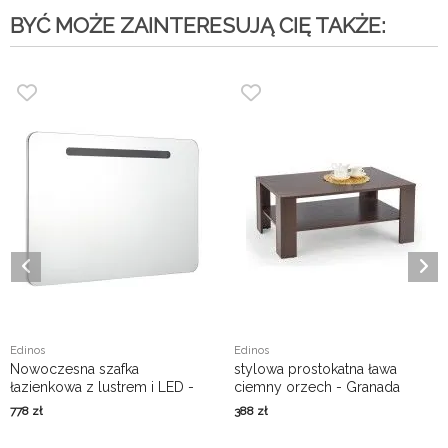
BYĆ MOŻE ZAINTERESUJĄ CIĘ TAKŻE:
Edinos
Edinos
Nowoczesna szafka
stylowa prostokatna ława
łazienkowa z lustrem i LED -
ciemny orzech - Granada
Tilia
778
zł
388
zł