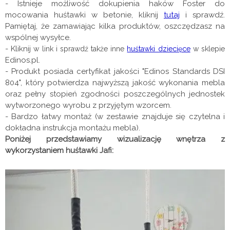
- Istnieje możliwość dokupienia haków Foster do
mocowania huśtawki w betonie, kliknij
tutaj
i sprawdź.
Pamiętaj, że zamawiając kilka produktów, oszczędzasz na
wspólnej wysyłce.
- Kliknij
w link i sprawdź także inne
huśtawki d
ziecięce
w sklepie
Edinos.pl.
- Produkt posiada certyfikat jakości "Edinos Standards DSI
804", który potwierdza najwyższą jakość wykonania mebla
oraz pełny stopień zgodności poszczególnych jednostek
wytworzonego wyrobu z przyjętym wzorcem.
- Bardzo łatwy montaż (w zestawie znajduje się czytelna i
dokładna instrukcja montażu mebla).
Poniżej przedstawiamy wizualizację wnętrza z
wykorzystaniem huśtawki Jafi: