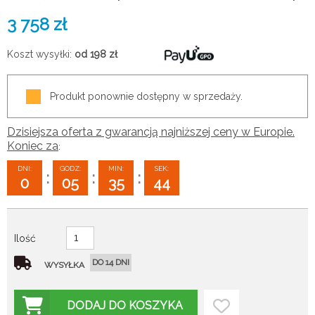
3 758
zł
Koszt wysyłki:
od 198
zł
Produkt ponownie dostępny w sprzedaży.
Dzisiejsza oferta z gwarancją najniższej ceny w Europie.
Koniec za
:
DNI:
GODZ:
MIN:
SEK:
:
:
:
0
05
35
43
Ilość
DO 14 DNI
WYSYŁKA
DODAJ DO KOSZYKA