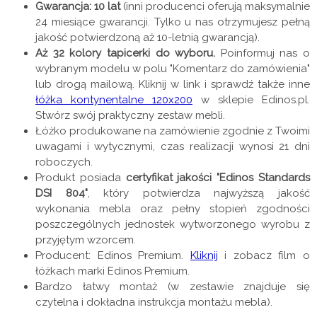
Gwarancja: 10 lat
(inni producenci oferują maksymalnie
24 miesiące gwarancji. Tylko u nas otrzymujesz pełną
jakość potwierdzoną aż 10-letnią gwarancją).
Aż 32 kolory tapicerki do wyboru.
Poinformuj nas o
wybranym modelu w polu "Komentarz do zamówienia"
lub drogą mailową. Kliknij w link i sprawdź także inne
łóżka kontynentalne 120x200
w sklepie Edinos.pl.
Stwórz swój praktyczny zestaw mebli.
Łóżko produkowane na zamówienie zgodnie z Twoimi
uwagami i wytycznymi, czas realizacji wynosi 21 dni
roboczych.
Produkt posiada
certyfikat jakości "Edinos Standards
DSI 804"
, który potwierdza najwyższą jakość
wykonania mebla oraz pełny stopień zgodności
poszczególnych jednostek wytworzonego wyrobu z
przyjętym wzorcem.
Producent: Edinos Premium.
Kliknij
i zobacz film o
łóżkach marki Edinos Premium.
Bardzo łatwy montaż (w zestawie znajduje się
czytelna i dokładna instrukcja montażu mebla).