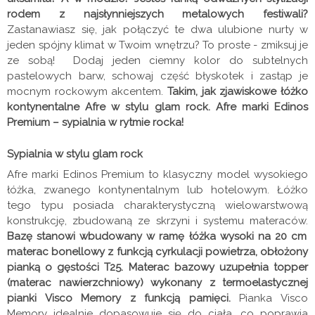
rodem z najsłynniejszych metalowych festiwali?
Zastanawiasz się, jak połączyć te dwa ulubione nurty w
jeden spójny klimat w Twoim wnętrzu? To proste - zmiksuj je
ze sobą! Dodaj jeden ciemny kolor do subtelnych
pastelowych barw, schowaj część błyskotek i zastąp je
mocnym rockowym akcentem.
Takim, jak zjawiskowe łóżko
kontynentalne Afre w stylu glam rock. Afre marki Edinos
Premium – sypialnia w rytmie rocka!
Sypialnia w stylu glam rock
Afre marki Edinos Premium to klasyczny model wysokiego
łóżka, zwanego kontynentalnym lub hotelowym. Łóżko
tego typu posiada charakterystyczną wielowarstwową
konstrukcję, zbudowaną ze skrzyni i systemu materaców.
Bazę stanowi wbudowany w ramę łóżka wysoki na 20 cm
materac bonellowy z funkcją cyrkulacji powietrza, obłożony
pianką o gęstości T25. Materac bazowy uzupełnia topper
(materac nawierzchniowy) wykonany z termoelastycznej
pianki Visco Memory z funkcją pamięci.
Pianka Visco
Memory idealnie dopasowuje się do ciała, co poprawia