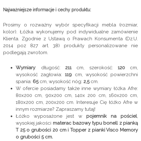
Najważniejsze informacje i cechy produktu:
Prosimy o rozważny wybór specyfikacji mebla (rozmiar,
kolor). Łóżka wykonujemy pod indywidualne zamówienie
Klienta. Zgodnie z Ustawą o Prawach Konsumenta (Dz.U.
2014 poz 827 art. 38) produkty personalizowane nie
podlegają zwrotom.
Wymiary
: długość:
211
cm, szerokość:
120
cm,
wysokość zagłowia:
119
cm, wysokość powierzchni
spania:
65
cm, wysokość nóg:
2,5
cm.
W ofercie posiadamy także inne wymiary łóżka Afre:
80x200 cm, 90x200 cm, 140x 200 cm, 160x200 cm,
180x200 cm, 200x200 cm. Interesuje Cię łóżko Afre w
innym rozmiarze? Zapraszamy tutaj!
Łóżko wyposażone jest w
pojemnik na pościel
,
wysokiej jakości
materac bazowy typu bonell z pianką
T 25 o grubości 20 cm i Topper z pianki Visco Memory
o grubości 5 cm.