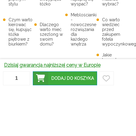
stylu
łóżko
wyspać?
wybrać?
Meblościanki
Czym warto
-
Co warto
kierować
Dlaczego
nowoczesne
wiedzieć
się, kupując
warto mieć
rozwiązania
przed
łóżka
szezlong w
dla
zakupem
piętrowe z
swoim
każdego
fotela
biurkiem?
domu?
wnętrza
wypoczynkoweg
Jakie
komody
Dzisiaj gwarancja najniższej ceny w Europie
Czy
Jaki
łazienkowe
narożniki z
materac
są
funkcją
wybrać
Jak
polecane
DODAJ DO KOSZYKA
spania to
sprężynowy
połączyć
do
dobry
czy
biurko z
nowoczesnych
zakup?
piankowy?
toaletką?
łazienek?
Jakie ławy i
stoliki
W jakich
Dobro to
kawowe
wnętrzach
jedyna
Krzesła z
owalne
najlepiej
rzecz, która
ekoskóry -
efektownie
prezentują
się mnoży,
poradnik
uatrakcyjnią
się krzesła
kiedy się ją
dla
twoje
zielone?
dzieli
kupujących
wnętrze?