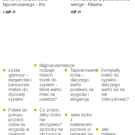
tapicerowanego - Irto
wenge - Malene
1 998
zł
298
zł
Najpopularniejsze
Łóżka
rodzaje
Tapicerowane
Komplety
glamour –
niskich
łóżka –
mebli do
eleganckie i
łóżek do
dlaczego
sypialni -
luksusowe
sypialni -
warto
dlaczego
meble do
które warto
postawić na
warto się na
stylowej
mieć na
wygodę i
nie
sypialni
uwadze?
elegancję
zdecydować?
Fotele do
Co zrobić,
pokoju-
żeby łóżko
Jakie łóżko
pozwól
nie
z
sobie na
skrzypiało?
materacem
wygodę w
sposoby na
pozwoli ci
Jaki
pięknym
skrzypiące
najlepiej się
materac