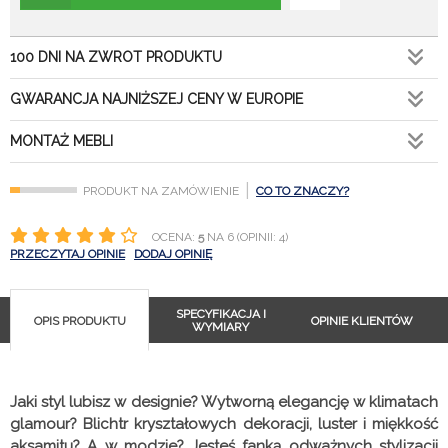
100 DNI NA ZWROT PRODUKTU
GWARANCJA NAJNIŻSZEJ CENY W EUROPIE
MONTAŻ MEBLI
|
PRODUKT NA ZAMÓWIENIE
CO TO ZNACZY?
OCENA:
5
NA 6 (OPINII: 4)
PRZECZYTAJ OPINIE
DODAJ OPINIĘ
SPECYFIKACJA I
OPIS PRODUKTU
OPINIE KLIENTÓW
WYMIARY
Jaki styl lubisz w designie? Wytworną elegancję w klimatach
glamour? Blichtr kryształowych dekoracji, luster i miękkość
aksamitu? A w modzie? Jesteś fanką odważnych stylizacji