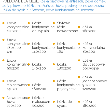
POLECANE DLA CIEBIE:
łóżka piętrowe na antresoli
,
łóżka domek
,
sofy pikowane
,
łóżka małżeńskie
,
łóżka podwójne
,
nowoczesne
łóżka do sypialni 160x200
,
łóżka kontynenntalne 120x200
Łóżka
Łóżka
Stylowe
kontynentalne
kontynentalne
łóżka
Łóżka
120x200
do sypialni
nowoczesne
160x200
Łóżka
kontynentalne
Łóżka
Łóżka
Łóżka
180x200
kontynentalne
kontynentalne
kontynentalne
cm
140x200
160
80x200
Łóżka
Łóżka
kontynentalne
Łóżka
Łóżka
dwuosobowe,
90x200
140x200
180x200
podwójne
Łóżka
Łóżka
Łóżka
jednoosobowe
tapicerowane
Łóżka
kontynentalne
90x200 i
140x200
160x200
pojedyncze
120x200
Nowoczesne
Łóżka z
łóżka
materacem
Łóżka do
Łóżka
160x200
90x200
sypialni
180x200