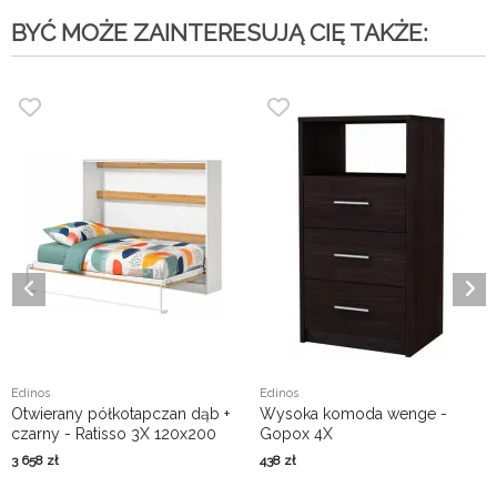
BYĆ MOŻE ZAINTERESUJĄ CIĘ TAKŻE:
Edinos
Edinos
Otwierany półkotapczan dąb +
Wysoka komoda wenge -
czarny - Ratisso 3X 120x200
Gopox 4X
3 658
zł
438
zł