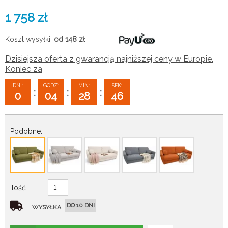
1 758
zł
Koszt wysyłki:
od 148
zł
Dzisiejsza oferta z gwarancją najniższej ceny w Europie.
Koniec za
:
DNI:
GODZ:
MIN:
SEK:
:
:
:
0
04
28
45
Podobne:
Ilość
DO 10 DNI
WYSYŁKA