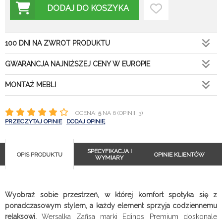
DODAJ DO KOSZYKA
100 DNI NA ZWROT PRODUKTU
GWARANCJA NAJNIŻSZEJ CENY W EUROPIE
MONTAŻ MEBLI
OCENA:
5
NA 6 (OPINII: 3)
PRZECZYTAJ OPINIE
DODAJ OPINIĘ
SPECYFIKACJA I
OPIS PRODUKTU
OPINIE KLIENTÓW
WYMIARY
Wyobraź sobie przestrzeń, w której komfort spotyka się z
ponadczasowym stylem, a każdy element sprzyja codziennemu
relaksowi.
Wersalka Zafisa marki Edinos Premium doskonale