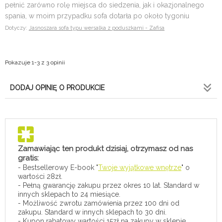
pełnić zarówno rolę miejsca do siedzenia, jak i okazjonalnego
spania, w moim przypadku sofa dotarła po około tygoniu
Dotyczy:
Jasnoszara sofa typu wersalka z poduszkami - Zafisa
Pokazuje 1-3 z 3 opinii
DODAJ OPINIĘ O PRODUKCIE
Zamawiając ten produkt dzisiaj, otrzymasz od nas
gratis:
- Bestsellerowy E-book "
Twoje wyjątkowe wnętrze
" o
wartości 28zł.
- Pełną gwarancję zakupu przez okres 10 lat. Standard w
innych sklepach to 24 miesiące.
- Możliwość zwrotu zamówienia przez 100 dni od
zakupu. Standard w innych sklepach to 30 dni.
- Kupon rabatowy wartości 15zł na zakupy w sklepie