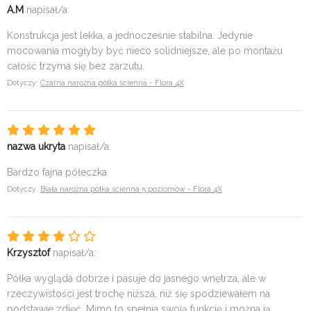
A.M
napisał/a:
Konstrukcja jest lekka, a jednocześnie stabilna. Jedynie
mocowania mogłyby być nieco solidniejsze, ale po montażu
całość trzyma się bez zarzutu.
Dotyczy:
Czarna narożna półka ścienna - Flora 4X
nazwa ukryta
napisał/a:
Bardzo fajna półeczka
Dotyczy:
Biała narożna półka ścienna 5 poziomów - Flora 4X
Krzysztof
napisał/a:
Półka wygląda dobrze i pasuje do jasnego wnętrza, ale w
rzeczywistości jest trochę niższa, niż się spodziewałem na
podstawie zdjęć. Mimo to spełnia swoją funkcję i można ją