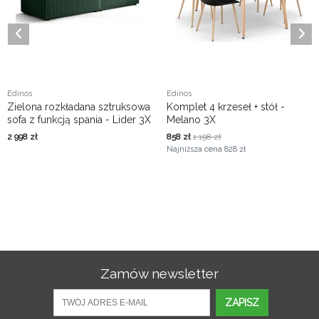
Edinos
Edinos
Zielona rozkładana sztruksowa
Komplet 4 krzeseł + stół -
sofa z funkcją spania - Lider 3X
Melano 3X
2 998
zł
858
zł
1 198
zł
Najniższa cena
828 zł
Zamów newsletter
ZAPISZ