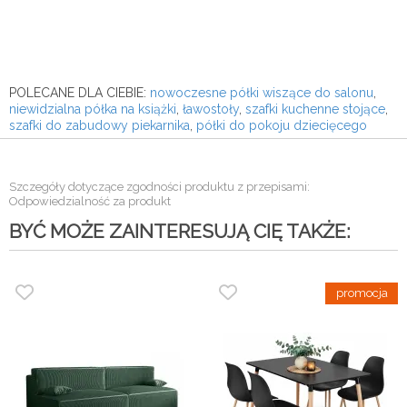
POLECANE DLA CIEBIE:
nowoczesne półki wiszące do salonu
,
niewidzialna półka na książki
,
ławostoły
,
szafki kuchenne stojące
,
szafki do zabudowy piekarnika
,
półki do pokoju dziecięcego
Szczegóły dotyczące zgodności produktu z przepisami:
Odpowiedzialność za produkt
BYĆ MOŻE ZAINTERESUJĄ CIĘ TAKŻE: