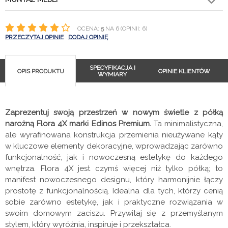
OCENA:
5
NA 6 (OPINII: 6)
PRZECZYTAJ OPINIE
DODAJ OPINIĘ
SPECYFIKACJA I
OPIS PRODUKTU
OPINIE KLIENTÓW
WYMIARY
Zaprezentuj swoją przestrzeń w nowym świetle z półką
narożną Flora 4X marki Edinos Premium.
Ta minimalistyczna,
ale wyrafinowana konstrukcja przemienia nieużywane kąty
w kluczowe elementy dekoracyjne, wprowadzając zarówno
funkcjonalność, jak i nowoczesną estetykę do każdego
wnętrza. Flora 4X jest czymś więcej niż tylko półką; to
manifest nowoczesnego designu, który harmonijnie łączy
prostotę z funkcjonalnością. Idealna dla tych, którzy cenią
sobie zarówno estetykę, jak i praktyczne rozwiązania w
swoim domowym zaciszu. Przywitaj się z przemyślanym
stylem, który wyróżnia, inspiruje i przekształca.