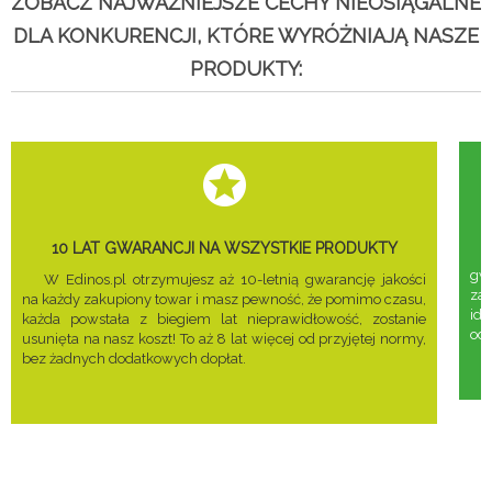
ZOBACZ NAJWAŻNIEJSZE CECHY NIEOSIĄGALNE
DLA KONKURENCJI, KTÓRE WYRÓŻNIAJĄ NASZE
PRODUKTY:
10 LAT GWARANCJI NA WSZYSTKIE PRODUKTY
gwa
W Edinos.pl otrzymujesz aż 10-letnią gwarancję jakości
za
na każdy zakupiony towar i masz pewność, że pomimo czasu,
ide
każda powstała z biegiem lat nieprawidłowość, zostanie
odd
usunięta na nasz koszt! To aż 8 lat więcej od przyjętej normy,
bez żadnych dodatkowych dopłat.