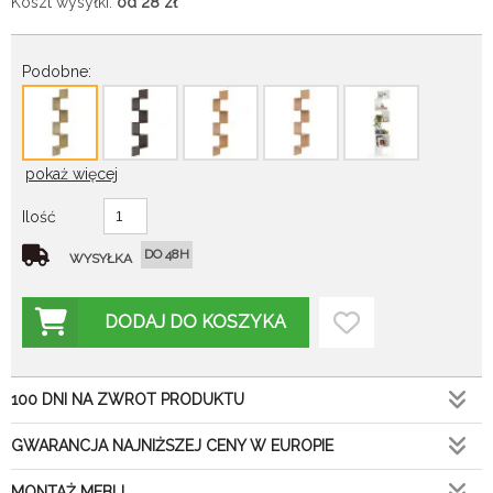
Koszt wysyłki:
od 28
zł
Podobne:
pokaż więcej
Ilość
DO 48H
WYSYŁKA
DODAJ DO KOSZYKA
100 DNI NA ZWROT PRODUKTU
GWARANCJA NAJNIŻSZEJ CENY W EUROPIE
MONTAŻ MEBLI