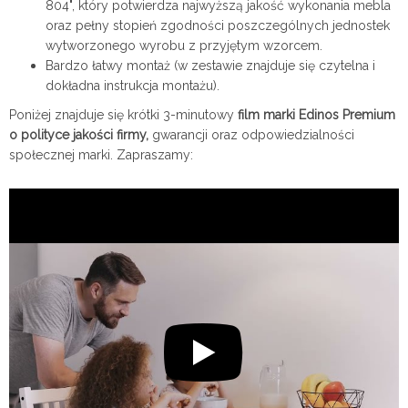
804", który potwierdza najwyższą jakość wykonania mebla
oraz pełny stopień zgodności poszczególnych jednostek
wytworzonego wyrobu z przyjętym wzorcem.
Bardzo łatwy montaż (w zestawie znajduje się czytelna i
dokładna instrukcja montażu).
Poniżej znajduje się krótki 3-minutowy
film marki Edinos Premium
o polityce jakości firmy,
gwarancji oraz odpowiedzialności
społecznej marki. Zapraszamy: