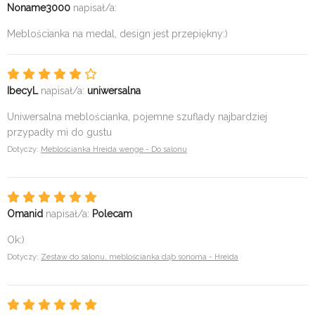
Noname3000
napisał/a:
Meblościanka na medal, design jest przepiękny:)
IbecyL
napisał/a:
uniwersalna
Uniwersalna meblościanka, pojemne szuflady najbardziej
przypadły mi do gustu
Dotyczy:
Meblościanka Hreida wenge - Do salonu
Omanid
napisał/a:
Polecam
Ok:)
Dotyczy:
Zestaw do salonu, meblościanka dąb sonoma - Hreida