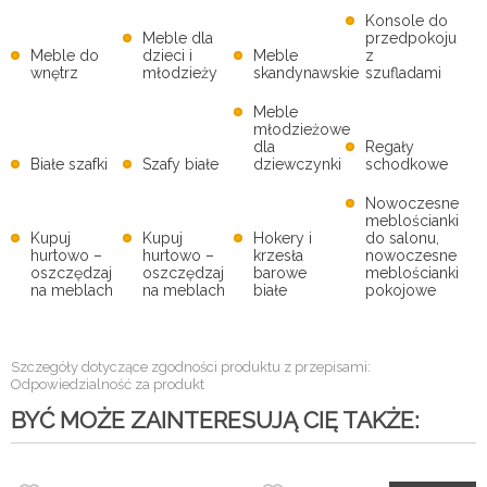
Konsole do
Meble dla
przedpokoju
Meble do
dzieci i
Meble
z
wnętrz
młodzieży
skandynawskie
szufladami
Meble
młodzieżowe
dla
Regały
Białe szafki
Szafy białe
dziewczynki
schodkowe
Nowoczesne
meblościanki
Kupuj
Kupuj
Hokery i
do salonu,
hurtowo –
hurtowo –
krzesła
nowoczesne
oszczędzaj
oszczędzaj
barowe
meblościanki
na meblach
na meblach
białe
pokojowe
Szczegóły dotyczące zgodności produktu z przepisami:
Odpowiedzialność za produkt
BYĆ MOŻE ZAINTERESUJĄ CIĘ TAKŻE: