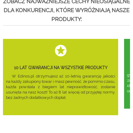
ZOBACZ NAJWAŻNIEJSZE CECHY NIEOSIĄGALNE
DLA KONKURENCJI, KTÓRE WYRÓŻNIAJĄ NASZE
PRODUKTY:
10 LAT GWARANCJI NA WSZYSTKIE PRODUKTY
gwa
W Edinos.pl otrzymujesz aż 10-letnią gwarancję jakości
za
na każdy zakupiony towar i masz pewność, że pomimo czasu,
ide
każda powstała z biegiem lat nieprawidłowość, zostanie
odd
usunięta na nasz koszt! To aż 8 lat więcej od przyjętej normy,
bez żadnych dodatkowych dopłat.