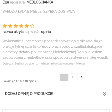
Ewa
napisał/a:
MEBLOSCIANKA
BARDZO ŁADNE MEBLE .SZYBKA DOSTAWA
nazwa ukryta
napisał/a:
opinia
Wykonanie super.Montaż poszedł sprawnie,ale okazało się,że
brakuje tylnej ścianki komody oraz spodów szuflad.Brakujace
elementy dotarły po interwencji telefonicznej.Ogóln ie jestem
zadowolona z mebelków oraz sposobu załatwienia małej wpadki.
Dotyczy:
Zestaw do salonu, meblościanka dąb sonoma - Hreida
1
2
Pokazuje 1-10 z 18 opinii
DODAJ OPINIĘ O PRODUKCIE