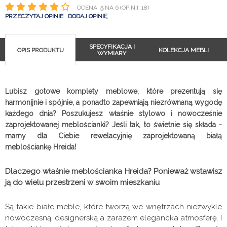
OCENA:
5
NA 6 (OPINII: 18)
PRZECZYTAJ OPINIE
DODAJ OPINIĘ
SPECYFIKACJA I
OPIS PRODUKTU
KOLEKCJA MEBLI
WYMIARY
Lubisz gotowe komplety meblowe, które prezentują się
harmonijnie i spójnie, a ponadto zapewniają niezrównaną wygodę
każdego dnia? Poszukujesz właśnie stylowo i nowocześnie
zaprojektowanej meblościanki? Jeśli tak, to świetnie się składa -
mamy dla Ciebie rewelacyjnię zaprojektowaną białą
meblościankę Hreida!
Dlaczego właśnie meblościanka Hreida? Ponieważ wstawisz
ją do wielu przestrzeni w swoim mieszkaniu
Są takie białe meble, które tworzą we wnętrzach niezwykle
nowoczesną, designerską a zarazem elegancka atmosferę. I