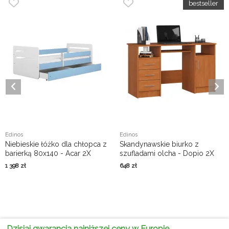
Edinos
Edinos
Niebieskie łóżko dla chłopca z
Skandynawskie biurko z
barierką 80x140 - Acar 2X
szufladami olcha - Dopio 2X
1 398
zł
648
zł
Dzisiaj gwarancja najniższej ceny w Europie