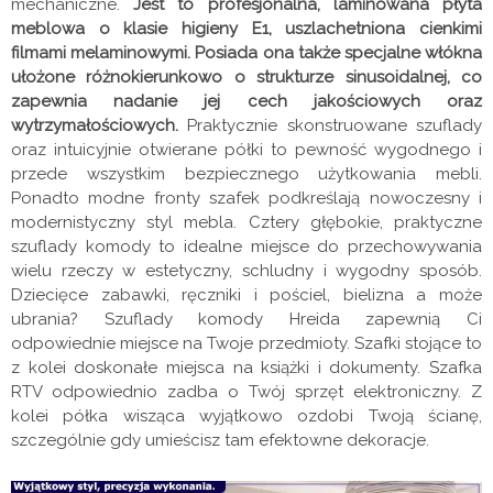
mechaniczne.
Jest to profesjonalna, laminowana płyta
meblowa o klasie higieny E1, uszlachetniona cienkimi
filmami melaminowymi. Posiada ona także specjalne włókna
ułożone różnokierunkowo o strukturze sinusoidalnej, co
zapewnia nadanie jej cech jakościowych oraz
wytrzymałościowych.
Praktycznie skonstruowane szuflady
oraz intuicyjnie otwierane półki to pewność wygodnego i
przede wszystkim bezpiecznego użytkowania mebli.
Ponadto modne fronty szafek podkreślają nowoczesny i
modernistyczny styl mebla. Cztery głębokie, praktyczne
szuflady komody to idealne miejsce do przechowywania
wielu rzeczy w estetyczny, schludny i wygodny sposób.
Dziecięce zabawki, ręczniki i pościel, bielizna a może
ubrania? Szuflady komody Hreida zapewnią Ci
odpowiednie miejsce na Twoje przedmioty. Szafki stojące to
z kolei doskonałe miejsca na książki i dokumenty. Szafka
RTV odpowiednio zadba o Twój sprzęt elektroniczny. Z
kolei półka wisząca wyjątkowo ozdobi Twoją ścianę,
szczególnie gdy umieścisz tam efektowne dekoracje.