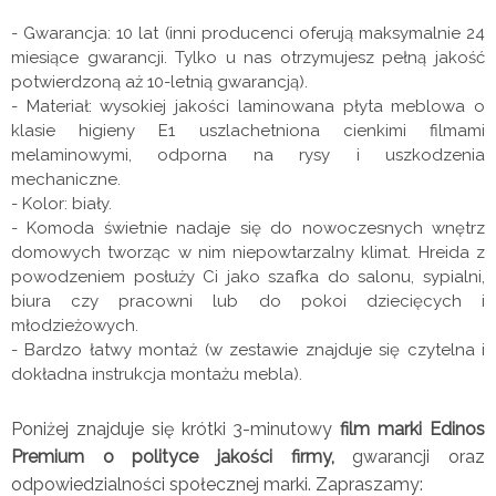
- Gwarancja: 10 lat (inni producenci oferują maksymalnie 24
miesiące gwarancji. Tylko u nas otrzymujesz pełną jakość
potwierdzoną aż 10-letnią gwarancją).
- Materiał: wysokiej jakości laminowana płyta meblowa o
klasie higieny E1 uszlachetniona cienkimi filmami
melaminowymi, odporna na rysy i uszkodzenia
mechaniczne.
- Kolor: biały.
- Komoda świetnie nadaje się do nowoczesnych wnętrz
domowych tworząc w nim niepowtarzalny klimat. Hreida z
powodzeniem posłuży Ci jako szafka do salonu, sypialni,
biura czy pracowni lub do pokoi dziecięcych i
młodzieżowych.
- Bardzo łatwy montaż (w zestawie znajduje się czytelna i
dokładna instrukcja montażu mebla).
Poniżej znajduje się krótki 3-minutowy
film marki Edinos
Premium o polityce jakości firmy,
gwarancji oraz
odpowiedzialności społecznej marki. Zapraszamy: