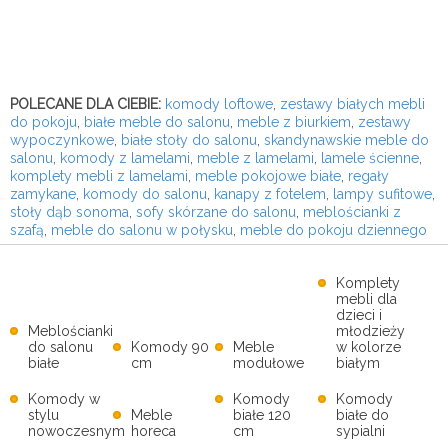
POLECANE DLA CIEBIE:
komody loftowe
,
zestawy białych mebli
do pokoju
,
białe meble do salonu
,
meble z biurkiem
,
zestawy
wypoczynkowe
,
białe stoły do salonu
,
skandynawskie meble do
salonu
,
komody z lamelami
,
meble z lamelami
,
lamele ścienne
,
komplety mebli z lamelami
,
meble pokojowe białe
,
regały
zamykane
,
komody do salonu
,
kanapy z fotelem
,
lampy sufitowe
,
stoły dąb sonoma
,
sofy skórzane do salonu
,
meblościanki z
szafą
,
meble do salonu w połysku
,
meble do pokoju dziennego
Komplety
mebli dla
dzieci i
Meblościanki
młodzieży
do salonu
Komody 90
Meble
w kolorze
białe
cm
modułowe
białym
Komody w
Komody
Komody
stylu
Meble
białe 120
białe do
nowoczesnym
horeca
cm
sypialni