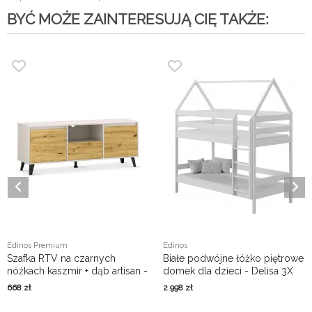
BYĆ MOŻE ZAINTERESUJĄ CIĘ TAKŻE:
Edinos Premium
Edinos
Szafka RTV na czarnych
Białe podwójne łóżko piętrowe
nóżkach kaszmir + dąb artisan -
domek dla dzieci - Delisa 3X
Bilgo 9X
180x90 cm
668
zł
2 998
zł