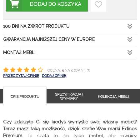
DODAJ DO KOSZYKA
100 DNI NA ZWROT PRODUKTU
GWARANCJA NAJNIŻSZEJ CENY W EUROPIE
MONTAŻ MEBLI
OCENA:
5
NA 6 (OPINII: 7)
PRZECZYTAJ OPINIE
DODAJ OPINIĘ
SPECYFIKACJA I
OPIS PRODUKTU
KOLEKCJA MEBLI
WYMIARY
Czy zdarzyło Ci się kiedyś wymyślić swój własny mebel?
Teraz masz taką możliwość, dzięki szafie Wax marki Edinos
Premium.
Ta szafa to nie tylko mebel, ale również