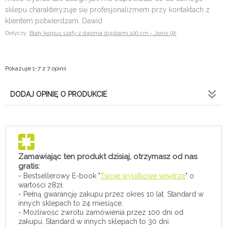
sklepu charakteryzuje się profesjonalizmem przy kontaktach z
klientem potwierdzam. Dawid
Dotyczy:
Biały korpus szafy z dwoma drążkami 100 cm - Jonix 9X
Pokazuje 1-7 z 7 opinii
DODAJ OPINIĘ O PRODUKCIE
Zamawiając ten produkt dzisiaj, otrzymasz od nas
gratis:
- Bestsellerowy E-book "
Twoje wyjątkowe wnętrze
" o
wartości 28zł.
- Pełną gwarancję zakupu przez okres 10 lat. Standard w
innych sklepach to 24 miesiące.
- Możliwość zwrotu zamówienia przez 100 dni od
zakupu. Standard w innych sklepach to 30 dni.