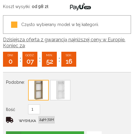
Koszt wysyłki:
od 98
zł
Często wybierany model w tej kategorii.
Dzisiejsza oferta z gwarancją najniższej ceny w Europie.
Koniec za
:
DNI:
GODZ:
MIN:
SEK:
:
:
:
0
07
52
14
Podobne:
Ilość
24H-72H
WYSYŁKA