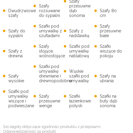
Szafy
Szafy
przesuwne
Dwudrzwiowe
rozsuwane
dąb
Szafy 80
szafy
do sypialni
sonoma
cm
Szafki pod
Szafy
Szafy do
umywalkę z
Szafy z
przesuwne
sypialni
szufladami
nadstawką
białe
Szafy
Szafki pod
Szafki
Szafy z
stojące,
umywalkę
wiszące do
drewna
wolnostojące
nablatową
pokoju
Szafki pod
umywalkę
Wąskie
Szafy
drewniane i
szafki pod
Szafy na
wysokie
drewnopodobne
umywalkę
ubrania
Szafki pod
umywalkę
Szafy
Szafki
Szafki na
wiszące i
przesuwne
łazienkowe
buty dąb
podwieszane
wenge
połysk
sonoma
Szczegóły dotyczące zgodności produktu z przepisami:
Odpowiedzialność za produkt