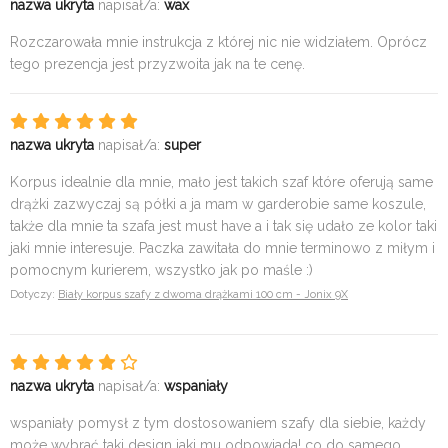
nazwa ukryta
napisał/a:
wax
Rozczarowała mnie instrukcja z której nic nie widziałem. Oprócz
tego prezencja jest przyzwoita jak na te cenę.
nazwa ukryta
napisał/a:
super
Korpus idealnie dla mnie, mało jest takich szaf które oferują same
drążki zazwyczaj są półki a ja mam w garderobie same koszule,
także dla mnie ta szafa jest must have a i tak się udało ze kolor taki
jaki mnie interesuje. Paczka zawitała do mnie terminowo z miłym i
pomocnym kurierem, wszystko jak po maśle :)
Dotyczy:
Biały korpus szafy z dwoma drążkami 100 cm - Jonix 9X
nazwa ukryta
napisał/a:
wspaniały
wspaniały pomysł z tym dostosowaniem szafy dla siebie, każdy
może wybrać taki design jaki mu odpowiada! co do samego