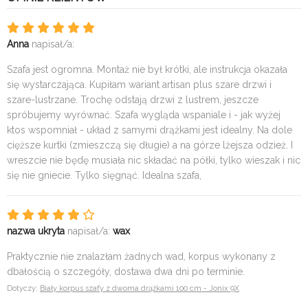
Anna
napisał/a:
Szafa jest ogromna. Montaż nie był krótki, ale instrukcja okazała
się wystarczająca. Kupiłam wariant artisan plus szare drzwi i
szare-lustrzane. Trochę odstają drzwi z lustrem, jeszcze
spróbujemy wyrównać. Szafa wygląda wspaniale i - jak wyżej
ktos wspomniał - układ z samymi drążkami jest idealny. Na dole
cięższe kurtki (zmieszczą się długie) a na górze lżejsza odzież. I
wreszcie nie będę musiała nic składać na półki, tylko wieszak i nic
się nie gniecie. Tylko sięgnąć. Idealna szafa,
nazwa ukryta
napisał/a:
wax
Praktycznie nie znalazłam żadnych wad, korpus wykonany z
dbałością o szczegóły, dostawa dwa dni po terminie.
Dotyczy:
Biały korpus szafy z dwoma drążkami 100 cm - Jonix 9X