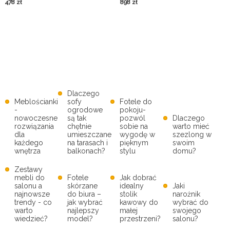
478
zł
898
zł
Dlaczego
Meblościanki
sofy
Fotele do
-
ogrodowe
pokoju-
nowoczesne
są tak
pozwól
Dlaczego
rozwiązania
chętnie
sobie na
warto mieć
dla
umieszczane
wygodę w
szezlong w
każdego
na tarasach i
pięknym
swoim
wnętrza
balkonach?
stylu
domu?
Zestawy
mebli do
Fotele
Jak dobrać
salonu a
skórzane
idealny
Jaki
najnowsze
do biura –
stolik
narożnik
trendy - co
jak wybrać
kawowy do
wybrać do
warto
najlepszy
małej
swojego
wiedzieć?
model?
przestrzeni?
salonu?