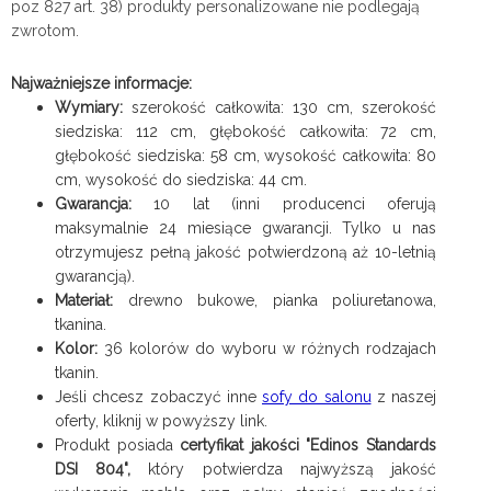
poz 827 art. 38) produkty personalizowane nie podlegają
zwrotom.
Najważniejsze informacje:
Wymiary:
szerokość całkowita: 130 cm, szerokość
siedziska: 112 cm, głębokość całkowita: 72 cm,
głębokość siedziska: 58 cm, wysokość całkowita: 80
cm, wysokość do siedziska: 44 cm.
Gwarancja:
10 lat (inni producenci oferują
maksymalnie 24 miesiące gwarancji. Tylko u nas
otrzymujesz pełną jakość potwierdzoną aż 10-letnią
gwarancją).
Materiał:
drewno bukowe, pianka poliuretanowa,
tkanina.
Kolor:
36 kolorów do wyboru w różnych rodzajach
tkanin.
Jeśli chcesz zobaczyć inne
sofy do salonu
z naszej
oferty, kliknij w powyższy link.
Produkt posiada
certyfikat jakości "Edinos Standards
DSI 804",
który potwierdza najwyższą jakość