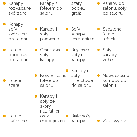
Kanapy
kanapy z
szary,
Kanapy do
rozkładane
fotelem do
popiel,
salonu, sofy
skórzane
salonu
grafit
do salonu
Kanapy i
sofy
Kanapy i
Sofy i
Szezlongi i
skórzane
sofy
kanapy
fotele
do salonu
pikowane
chesterfield
leżanki
Fotele
Granatowe
Brązowe
Sofy i
obrotowe
sofy i
sofy i
kanapy
do salonu
kanapy
kanapy
żółte
Kanapy i
Nowoczesne
sofy
Nowoczesne
Fotele
fotele do
modułowe
komody do
szare
salonu
do salonu
salonu
Kanapy i
sofy ze
skóry
naturalnej
Fotele
oraz
Białe sofy i
skórzane
ekologicznej
kanapy
Zestawy rtv