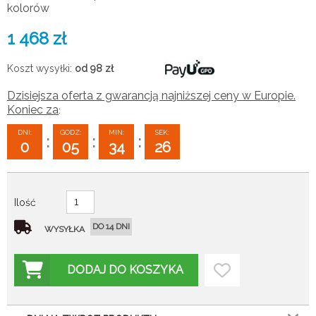
kolorów
1 468
zł
Koszt wysyłki:
od 98
zł
Dzisiejsza oferta z gwarancją najniższej ceny w Europie.
Koniec za
:
DNI:
GODZ:
MIN:
SEK:
:
:
:
0
05
34
25
Ilość
DO 14 DNI
WYSYŁKA
DODAJ DO KOSZYKA