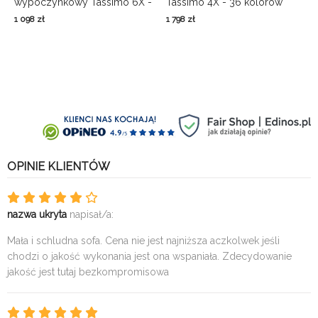
wypoczynkowy Tassimo 6X -
Tassimo 4X - 36 kolorów
36 kolorów
1 098
zł
1 798
zł
OPINIE KLIENTÓW
nazwa ukryta
napisał/a:
Mała i schludna sofa. Cena nie jest najniższa aczkolwek jeśli
chodzi o jakość wykonania jest ona wspaniała. Zdecydowanie
jakość jest tutaj bezkompromisowa