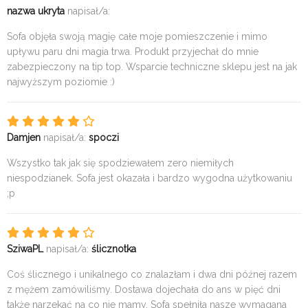
nazwa ukryta
napisał/a:
Sofa objęła swoją magię całe moje pomieszczenie i mimo
upływu paru dni magia trwa. Produkt przyjechał do mnie
zabezpieczony na tip top. Wsparcie techniczne sklepu jest na jak
najwyższym poziomie :)
Damjen
napisał/a:
spoczi
Wszystko tak jak się spodziewałem zero niemiłych
niespodzianek. Sofa jest okazała i bardzo wygodna użytkowaniu
;p
SziwaPL
napisał/a:
ślicznotka
Coś ślicznego i unikalnego co znalazłam i dwa dni późnej razem
z mężem zamówiliśmy. Dostawa dojechała do ans w pięć dni
także narzekać na co nie mamy. Sofa spełniła nasze wymagana