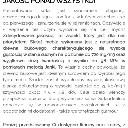
JAKOŚĆ PONAD WSZYSTKO!
Prezentowana sofa jest synonimem elegancji,
nowoczesnego designu i komfortu, w którym zakochasz się
od pierwszego... zanurzenia się w jej ramionach. Oczywiście
- wejrzenia też. Czym wyróżnia się na tle innych?
Zdecydowanie jakością. To aspekt, który jest dla nas
priorytetem. Stelaż mebla wykonany jest z naturalnego
drewna bukowego charakteryzującego się wysoką
gęstością w stanie suchym na poziomie do 720 mg/m3 oraz
wyjątkowo dużą twardością o wyniku do 98 MPa w
pomiarach metodą Janki.
Te właśnie cechy powodują, że
drewno bukowe jest idealnym surowcem do wyrobu tego
typu mebli. Środek został wypełniony wysokojakościową
pianką poliuretanową o wysokiej gęstości do 25 kg/m3 i
sztywności około 3,5 - 4,8 kPA. Całe dzieło wieńczy
przepiękna tapicerka, którą wybierzesz sama. Sofa idealnie
odnajdzie się w nowoczesnych przestrzeniach, a z
odpowiednimi dodatkami - także we wnętrzach glamour.
Poniżej przedstawiamy Ci dostępne tkaniny oraz kolory, z