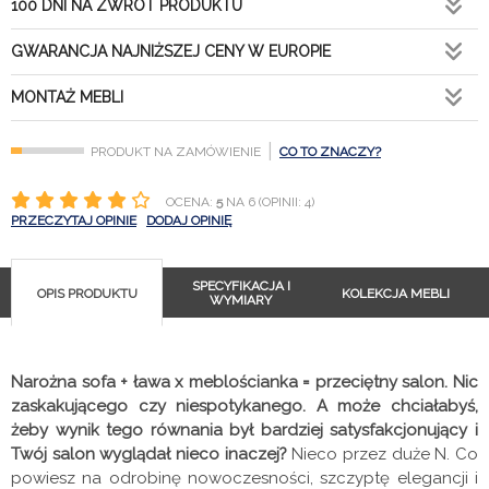
100 DNI NA ZWROT PRODUKTU
GWARANCJA NAJNIŻSZEJ CENY W EUROPIE
MONTAŻ MEBLI
|
PRODUKT NA ZAMÓWIENIE
CO TO ZNACZY?
OCENA:
5
NA 6 (OPINII: 4)
PRZECZYTAJ OPINIE
DODAJ OPINIĘ
SPECYFIKACJA I
OPIS PRODUKTU
KOLEKCJA MEBLI
WYMIARY
Narożna sofa + ława x meblościanka = przeciętny salon. Nic
zaskakującego czy niespotykanego. A może chciałabyś,
żeby wynik tego równania był bardziej satysfakcjonujący i
Twój salon wyglądał nieco inaczej?
Nieco przez duże N. Co
powiesz na odrobinę nowoczesności, szczyptę elegancji i