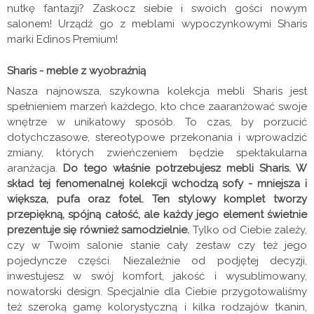
nutkę fantazji? Zaskocz siebie i swoich gości nowym
salonem! Urządź go z meblami wypoczynkowymi Sharis
marki Edinos Premium!
Sharis - meble z wyobraźnią
Nasza najnowsza, szykowna kolekcja mebli Sharis jest
spełnieniem marzeń każdego, kto chce zaaranżować swoje
wnętrze w unikatowy sposób. To czas, by porzucić
dotychczasowe, stereotypowe przekonania i wprowadzić
zmiany, których zwieńczeniem będzie spektakularna
aranżacja.
Do tego właśnie potrzebujesz mebli Sharis. W
skład tej fenomenalnej kolekcji wchodzą sofy - mniejsza i
większa, pufa oraz fotel. Ten stylowy komplet tworzy
przepiękną, spójną całość, ale każdy jego element świetnie
prezentuje się również samodzielnie.
Tylko od Ciebie zależy,
czy w Twoim salonie stanie cały zestaw czy też jego
pojedyncze części. Niezależnie od podjętej decyzji,
inwestujesz w swój komfort, jakość i wysublimowany,
nowatorski design. Specjalnie dla Ciebie przygotowaliśmy
też szeroką gamę kolorystyczną i kilka rodzajów tkanin,