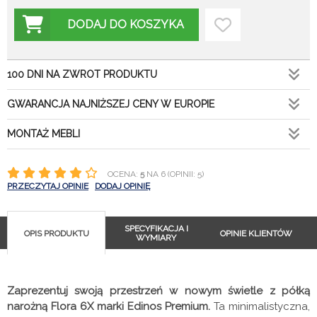
DODAJ DO KOSZYKA
100 DNI NA ZWROT PRODUKTU
GWARANCJA NAJNIŻSZEJ CENY W EUROPIE
MONTAŻ MEBLI
OCENA:
5
NA 6 (OPINII: 5)
PRZECZYTAJ OPINIE
DODAJ OPINIĘ
SPECYFIKACJA I
OPIS PRODUKTU
OPINIE KLIENTÓW
WYMIARY
Zaprezentuj swoją przestrzeń w nowym świetle z półką
narożną Flora 6X marki Edinos Premium.
Ta minimalistyczna,