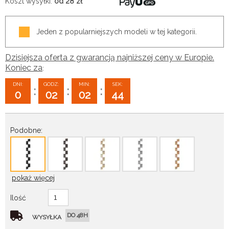
Koszt wysyłki:
od 28
zł
Jeden z popularniejszych modeli w tej kategorii.
Dzisiejsza oferta z gwarancją najniższej ceny w Europie.
Koniec za
:
DNI:
GODZ:
MIN:
SEK:
:
:
:
0
02
02
43
Podobne:
pokaż więcej
Ilość
DO 48H
WYSYŁKA