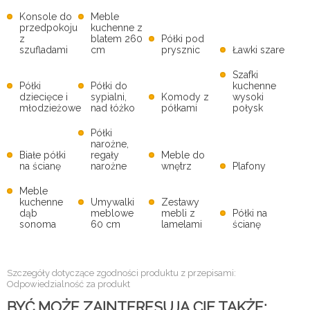
Konsole do
Meble
przedpokoju
kuchenne z
z
blatem 260
Półki pod
szufladami
cm
prysznic
Ławki szare
Szafki
Półki
Półki do
kuchenne
dziecięce i
sypialni,
Komody z
wysoki
młodzieżowe
nad łóżko
półkami
połysk
Półki
narożne,
Białe półki
regały
Meble do
na ścianę
narożne
wnętrz
Plafony
Meble
kuchenne
Umywalki
Zestawy
dąb
meblowe
mebli z
Półki na
sonoma
60 cm
lamelami
ścianę
Szczegóły dotyczące zgodności produktu z przepisami:
Odpowiedzialność za produkt
BYĆ MOŻE ZAINTERESUJĄ CIĘ TAKŻE: