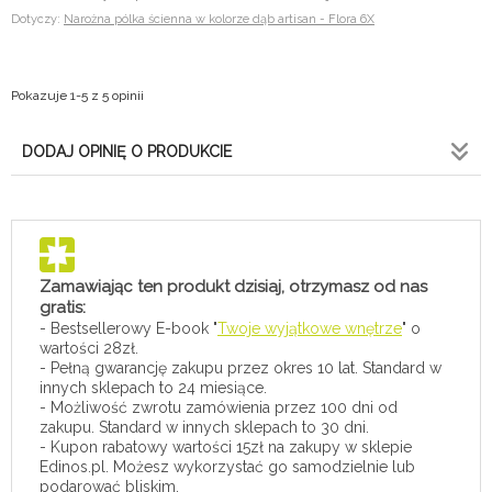
Dotyczy:
Narożna pólka ścienna w kolorze dąb artisan - Flora 6X
Pokazuje 1-5 z 5 opinii
DODAJ OPINIĘ O PRODUKCIE
Zamawiając ten produkt dzisiaj, otrzymasz od nas
gratis:
- Bestsellerowy E-book "
Twoje wyjątkowe wnętrze
" o
wartości 28zł.
- Pełną gwarancję zakupu przez okres 10 lat. Standard w
innych sklepach to 24 miesiące.
- Możliwość zwrotu zamówienia przez 100 dni od
zakupu. Standard w innych sklepach to 30 dni.
- Kupon rabatowy wartości 15zł na zakupy w sklepie
Edinos.pl. Możesz wykorzystać go samodzielnie lub
podarować bliskim.