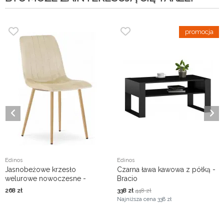
Edinos
Edinos
Jasnobeżowe krzesło
Czarna ława kawowa z półką -
welurowe nowoczesne -
Bracio
Hallker 3X
268
zł
338
zł
448
zł
Najniższa cena
338 zł