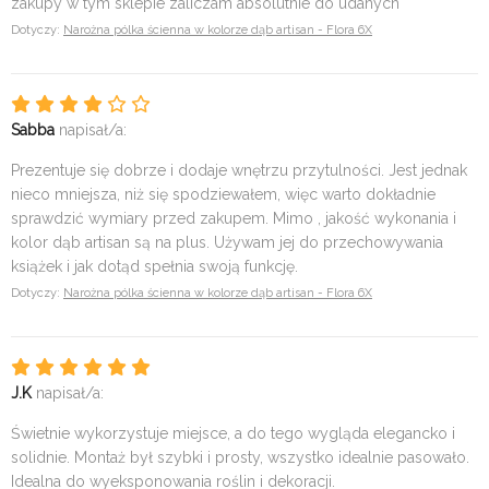
zakupy w tym sklepie zaliczam absolutnie do udanych
Dotyczy:
Narożna pólka ścienna w kolorze dąb artisan - Flora 6X
Sabba
napisał/a:
Prezentuje się dobrze i dodaje wnętrzu przytulności. Jest jednak
nieco mniejsza, niż się spodziewałem, więc warto dokładnie
sprawdzić wymiary przed zakupem. Mimo , jakość wykonania i
kolor dąb artisan są na plus. Używam jej do przechowywania
książek i jak dotąd spełnia swoją funkcję.
Dotyczy:
Narożna pólka ścienna w kolorze dąb artisan - Flora 6X
J.K
napisał/a:
Świetnie wykorzystuje miejsce, a do tego wygląda elegancko i
solidnie. Montaż był szybki i prosty, wszystko idealnie pasowało.
Idealna do wyeksponowania roślin i dekoracji.