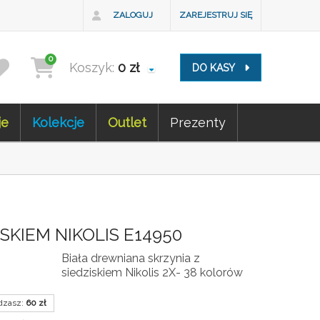
ZALOGUJ
ZAREJESTRUJ SIĘ
0
Koszyk:
0
zł
DO KASY
je
Kolekcje
Outlet
Prezenty
ISKIEM NIKOLIS E14950
Biała drewniana skrzynia z
siedziskiem Nikolis 2X- 38 kolorów
dzasz:
60
zł