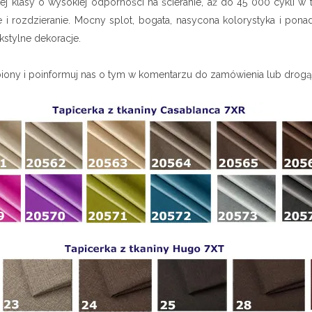
ej klasy o wysokiej odporności na ścieranie, aż do 45 000 cykli w
ie i rozdzieranie. Mocny splot, bogata, nasycona kolorystyka i pon
kstylne dekoracje.
iony i poinformuj nas o tym w komentarzu do zamówienia lub drog