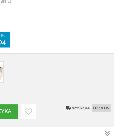
 188 zł
SEK:
02
WYSYŁKA
DO 10 DNI
ZYKA