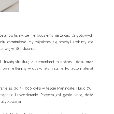
 postanowiliśmy, że nie będziemy narzucać Ci gotowych
aniu zamówienia.
My zajmiemy się resztą i zrobimy dla
iciowej w 38 odcieniach:
 trwałą strukturę z elementami mikrofibry i floku oraz
chowanie tkaniny w doskonałym stanie. Ponadto materiał
eranie aż do 34 000 cykli w teście Martindale. Hugo 7XT
iąganie i rozdzieranie. Przędza jest gęsto tkana, dość
 użytkowania.