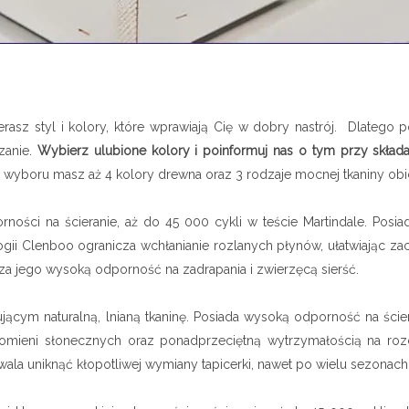
erasz styl i kolory, które wprawiają Cię w dobry nastrój. Dlatego
zanie.
Wybierz ulubione kolory i poinformuj nas o tym przy skład
 Do wyboru masz aż 4 kolory drewna oraz 3 rodzaje mocnej tkaniny ob
ości na ścieranie, aż do 45 000 cykli w teście Martindale. Posiada
gii Clenboo ogranicza wchłanianie rozlanych płynów, ułatwiając za
dza jego wysoką odporność na zadrapania i zwierzęcą sierść.
tującym naturalną, lnianą tkaninę. Posiada wysoką odporność na ści
promieni słonecznych oraz ponadprzeciętną wytrzymałością na rozc
ala uniknąć kłopotliwej wymiany tapicerki, nawet po wielu sezonach