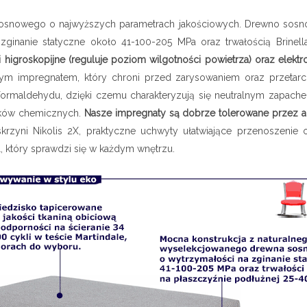
 sosnowego o najwyższych parametrach jakościowych.
Drewno sosno
zginanie statyczne około 41-100-205 MPa oraz trwałością Brinel
igroskopijne (reguluje poziom wilgotności powietrza) oraz elektro
ralnym impregnatem, który chroni przed zarysowaniem oraz przeta
maldehydu, dzięki czemu charakteryzują się neutralnym zapachem. 
ązków chemicznych.
Nasze impregnaty są dobrze tolerowane przez al
krzyni Nikolis 2X, praktyczne uchwyty ułatwiające przenoszeni
, który sprawdzi się w każdym wnętrzu.