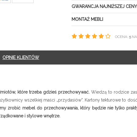
GWARANCJA NAJNIŻSZEJ CENY
MONTAŻ MEBLI
OCENA:
5
NA 
OPINIE KLIENTÓW
iotów, które trzeba gdzieś przechowywać.
Wiedzą to rodzice zast
ytkownicy wszelkiej maści „przydasiów”. Kartony tekturowe to dość 
my zrobić mebel do przechowywania, który będzie nie tylko praktycz
rządkowane i stylowe wnętrze.