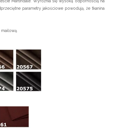
 teście Martindale. Wyróżnia się wysoką odpornością na
adprzeciętne parametry jakościowe powodują, że tkanina
ą mailową.