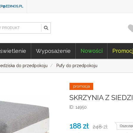
EP@EDINOS.PL
świetlenie
Wyposażenie
Nowości
Promoc
iedziska do przedpokoju
Pufy do przedpokoju
SKRZYNIA Z SIEDZ
ID: 14950
188
zł
248
zł
Oszczę