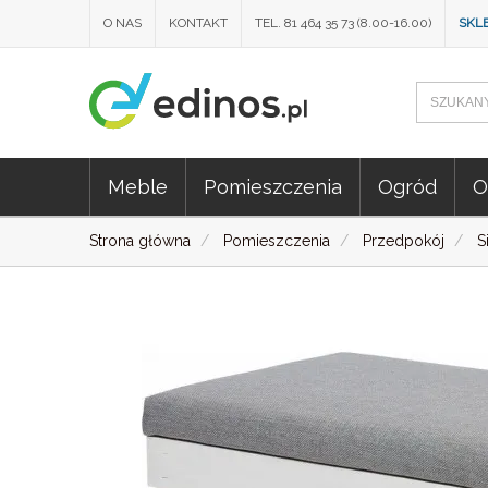
O NAS
KONTAKT
TEL. 81 464 35 73 (8.00-16.00)
SKL
Meble
Pomieszczenia
Ogród
O
Strona główna
Pomieszczenia
Przedpokój
S