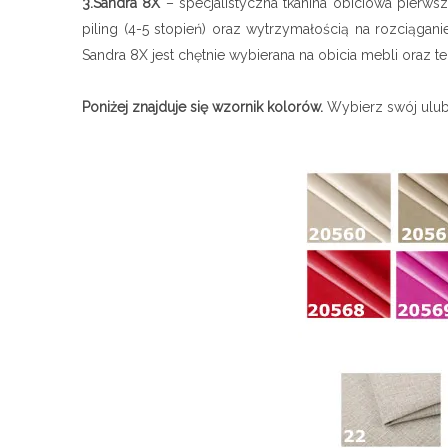
3.Sandra 8X
– specjalistyczna tkanina obiciowa pierwsz
piling (4-5 stopień) oraz wytrzymałością na rozciągan
Sandra 8X jest chętnie wybierana na obicia mebli oraz te
Poniżej znajduje się wzornik kolorów.
Wybierz swój ulub