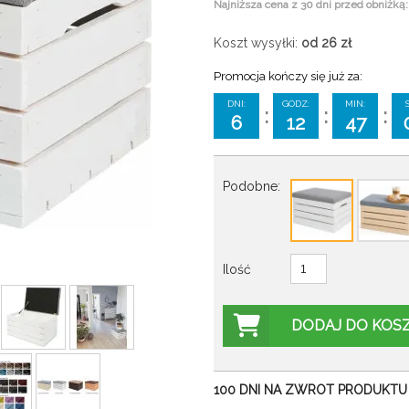
Najniższa cena z 30 dni przed obniżką:
Koszt wysyłki:
od 26
zł
Promocja kończy się już za:
DNI:
GODZ:
MIN:
:
:
:
6
12
47
Podobne:
Ilość
DODAJ DO KOS
100 DNI NA ZWROT PRODUKTU