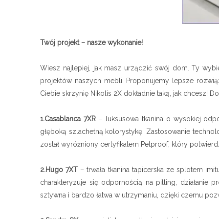
Twój projekt – nasze wykonanie!
Wiesz najlepiej, jak masz urządzić swój dom. Ty wybi
projektów naszych mebli. Proponujemy lepsze rozwią
Ciebie skrzynię Nikolis 2X dokładnie taką, jak chcesz!
1.Casablanca 7XR
– luksusowa tkanina o wysokiej odporn
głęboką szlachetną kolorystykę. Zastosowanie technolo
został wyróżniony certyfikatem Petproof, który potwier
2.Hugo 7XT
– trwała tkanina tapicerska ze splotem imi
charakteryzuje się odpornością na pilling, działanie 
sztywna i bardzo łatwa w utrzymaniu, dzięki czemu pozw