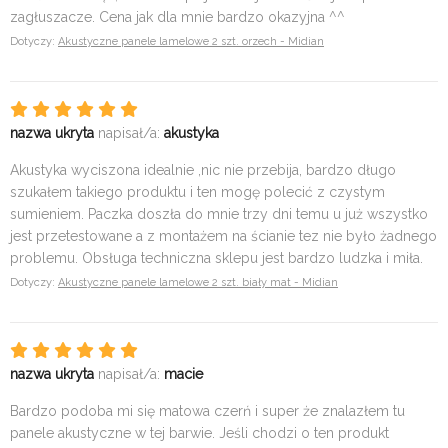
zagłuszacze. Cena jak dla mnie bardzo okazyjna ^^
Dotyczy:
Akustyczne panele lamelowe 2 szt. orzech - Midian
nazwa ukryta
napisał/a:
akustyka
Akustyka wyciszona idealnie ,nic nie przebija, bardzo długo
szukałem takiego produktu i ten mogę polecić z czystym
sumieniem. Paczka doszła do mnie trzy dni temu u już wszystko
jest przetestowane a z montażem na ścianie tez nie było żadnego
problemu. Obsługa techniczna sklepu jest bardzo ludzka i miła.
Dotyczy:
Akustyczne panele lamelowe 2 szt. biały mat - Midian
nazwa ukryta
napisał/a:
macie
Bardzo podoba mi się matowa czerń i super że znalazłem tu
panele akustyczne w tej barwie. Jeśli chodzi o ten produkt