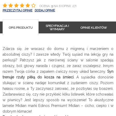
OCENA:
5
NA 6 (OPINII: 27)
PRZECZYTAJ OPINIE
DODAJ OPINIĘ
SPECYFIKACJA I
OPIS PRODUKTU
OPINIE KLIENTÓW
WYMIARY
Zdarza się, że wracasz do domu z migreną i marzeniem o
absolutnej ciszy? I zawsze wtedy Twój sąsiad ma lekcję gry na
perkusji? Patrzysz jak z nierównej ściany w salonie spadają
obrazy, ból głowy narasta i czujesz, że zaraz oszalejesz. Innym
razem Twoja córka z zapałem ćwiczy nowy układ taneczny.
Syn
trenuje rzuty piłką do kosza na śmieci
. A sąsiadka donośnie
stukając w ścianę nadaje komunikat z żądaniem ciszy. Poziom
hałasu rośnie, a Ty zaczynasz żałować, że pozbyłaś się boazerii.
Zastanawiasz się, czy nie przykleić kilku listewek, które schowałaś
w piwnicy? Jest lepszy sposób na wyciszenie! To akustyczne
lamele Midian marki Edinos Premium! Midian – cicho, ciepło i w
dobrym klimacie!