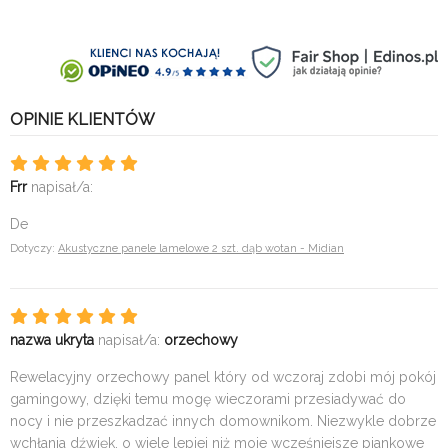
OPINIE KLIENTÓW
Frr
napisał/a:
De
Dotyczy:
Akustyczne panele lamelowe 2 szt. dąb wotan - Midian
nazwa ukryta
napisał/a:
orzechowy
Rewelacyjny orzechowy panel który od wczoraj zdobi mój pokój
gamingowy, dzięki temu mogę wieczorami przesiadywać do
nocy i nie przeszkadzać innych domownikom. Niezwykle dobrze
wchłania dźwięk, o wiele lepiej niż moje wcześniejsze piankowe