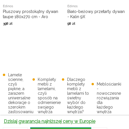
Edinos
Edinos
Pluszowy prostokątny dywan
Biało-beżowy przetarty dywan
taupe 180x270 cm - Aro
- Kalin 9X
398
zł
98
zł
Lamele
ścienne,
Komplety
Dlaczego
czyli
mebli z
komplety
Meblościanki
piękne, a
lamelami,
mebli z
-
zarazem
czyli
lamelami to
nowoczesne
uniwersalne
sposób na
świetny
rozwiązania
dekoracje o
odmienienie
wybór do
dla
szerokim
swojego
każdego
każdego
zastosowaniu
wnętrza
wnętrza?
wnętrza
Dzisiaj gwarancja najniższej ceny w Europie
Pomysły na
Jak
Półki
puste