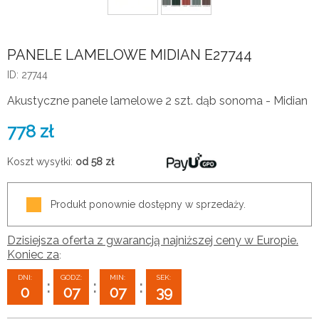
PANELE LAMELOWE MIDIAN E27744
ID: 27744
Akustyczne panele lamelowe 2 szt. dąb sonoma - Midian
778
zł
Koszt wysyłki:
od 58
zł
Produkt ponownie dostępny w sprzedaży.
Dzisiejsza oferta z gwarancją najniższej ceny w Europie.
Koniec za
:
DNI:
GODZ:
MIN:
SEK:
:
:
:
0
07
07
38