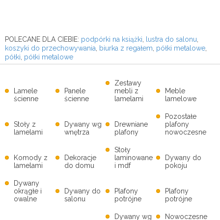
POLECANE DLA CIEBIE:
podpórki na książki
,
lustra do salonu
,
koszyki do przechowywania
,
biurka z regałem
,
półki metalowe
,
półki
,
półki metalowe
Zestawy
Lamele
Panele
mebli z
Meble
ścienne
ścienne
lamelami
lamelowe
Pozostałe
Stoły z
Dywany wg
Drewniane
plafony
lamelami
wnętrza
plafony
nowoczesne
Stoły
Komody z
Dekoracje
laminowane
Dywany do
lamelami
do domu
i mdf
pokoju
Dywany
okrągłe i
Dywany do
Plafony
Plafony
owalne
salonu
potrójne
potrójne
Dywany wg
Nowoczesne