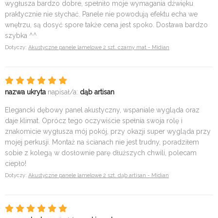
wygłusza bardzo dobre, spełniło moje wymagania dźwięku
praktycznie nie słychać. Panele nie powodują efektu echa we
wnętrzu, są dosyć spore także cena jest spoko. Dostawa bardzo
szybka ^^
Dotyczy:
Akustyczne panele lamelowe 2 szt. czarny mat - Midian
nazwa ukryta
napisał/a:
dąb artisan
Elegancki dębowy panel akustyczny, wspaniale wygląda oraz
daje klimat. Oprócz tego oczywiście spełnia swoja rolę i
znakomicie wygłusza mój pokój, przy okazji super wygląda przy
mojej perkusji. Montaż na ścianach nie jest trudny, poradziłem
sobie z kolegą w dosłownie parę dłuższych chwili, polecam
ciepło!
Dotyczy:
Akustyczne panele lamelowe 2 szt. dąb artisan - Midian