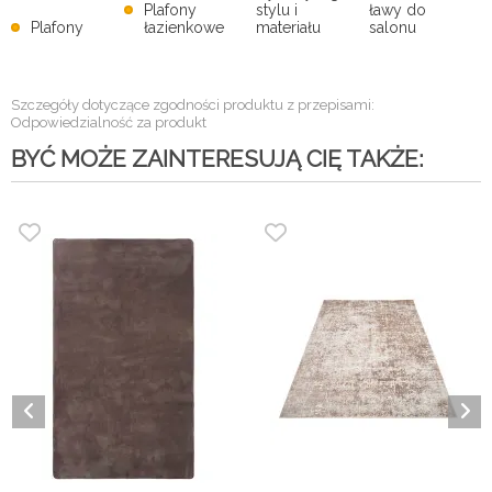
Plafony
stylu i
ławy do
Plafony
łazienkowe
materiału
salonu
Szczegóły dotyczące zgodności produktu z przepisami:
Odpowiedzialność za produkt
BYĆ MOŻE ZAINTERESUJĄ CIĘ TAKŻE: