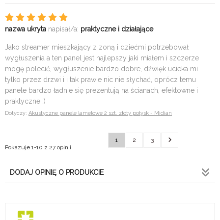
nazwa ukryta
napisał/a:
praktyczne i działające
Jako streamer mieszkający z zoną i dziećmi potrzebował
wygłuszenia a ten panel jest najlepszy jaki miałem i szczerze
mogę polecić, wygłuszenie bardzo dobre, dźwięk ucieka mi
tylko przez drzwi i i tak prawie nic nie słychać, oprócz temu
panele bardzo ładnie się prezentują na ścianach, efektowne i
praktyczne :)
Dotyczy:
Akustyczne panele lamelowe 2 szt. złoty połysk - Midian
1
2
3
Pokazuje 1-10 z 27 opinii
DODAJ OPINIĘ O PRODUKCIE