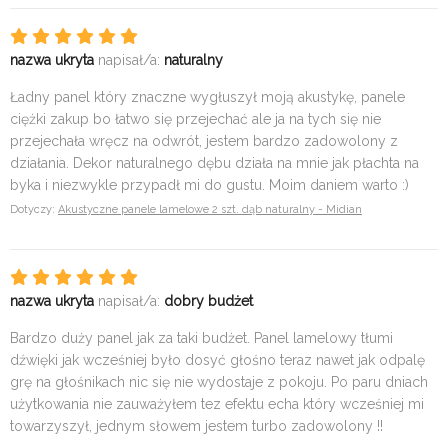
nazwa ukryta
napisał/a:
naturalny
Ładny panel który znaczne wygłuszył moją akustykę, panele
ciężki zakup bo łatwo się przejechać ale ja na tych się nie
przejechała wręcz na odwrót, jestem bardzo zadowolony z
działania. Dekor naturalnego dębu działa na mnie jak płachta na
byka i niezwykle przypadł mi do gustu. Moim daniem warto :)
Dotyczy:
Akustyczne panele lamelowe 2 szt. dąb naturalny - Midian
nazwa ukryta
napisał/a:
dobry budżet
Bardzo duży panel jak za taki budżet. Panel lamelowy tłumi
dźwięki jak wcześniej było dosyć głośno teraz nawet jak odpalę
grę na głośnikach nic się nie wydostaje z pokoju. Po paru dniach
użytkowania nie zauważyłem tez efektu echa który wcześniej mi
towarzyszył, jednym słowem jestem turbo zadowolony !!