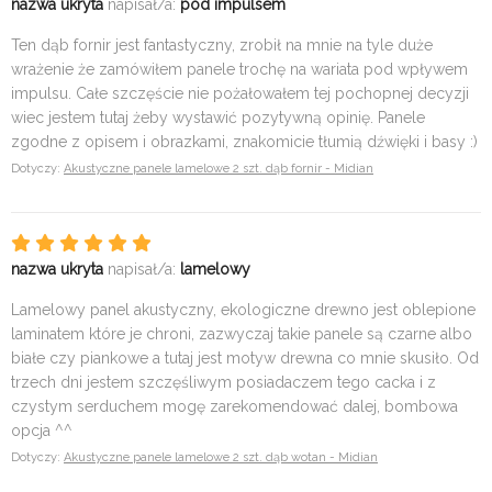
nazwa ukryta
napisał/a:
pod impulsem
Ten dąb fornir jest fantastyczny, zrobił na mnie na tyle duże
wrażenie że zamówiłem panele trochę na wariata pod wpływem
impulsu. Całe szczęście nie pożałowałem tej pochopnej decyzji
wiec jestem tutaj żeby wystawić pozytywną opinię. Panele
zgodne z opisem i obrazkami, znakomicie tłumią dźwięki i basy :)
Dotyczy:
Akustyczne panele lamelowe 2 szt. dąb fornir - Midian
nazwa ukryta
napisał/a:
lamelowy
Lamelowy panel akustyczny, ekologiczne drewno jest oblepione
laminatem które je chroni, zazwyczaj takie panele są czarne albo
białe czy piankowe a tutaj jest motyw drewna co mnie skusiło. Od
trzech dni jestem szczęśliwym posiadaczem tego cacka i z
czystym serduchem mogę zarekomendować dalej, bombowa
opcja ^^
Dotyczy:
Akustyczne panele lamelowe 2 szt. dąb wotan - Midian