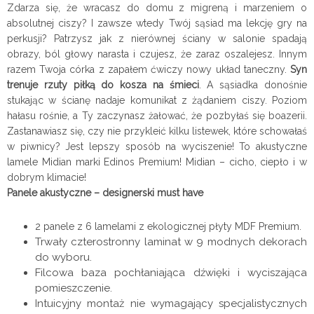
Zdarza się, że wracasz do domu z migreną i marzeniem o
absolutnej ciszy? I zawsze wtedy Twój sąsiad ma lekcję gry na
perkusji? Patrzysz jak z nierównej ściany w salonie spadają
obrazy, ból głowy narasta i czujesz, że zaraz oszalejesz. Innym
razem Twoja córka z zapałem ćwiczy nowy układ taneczny.
Syn
trenuje rzuty piłką do kosza na śmieci
. A sąsiadka donośnie
stukając w ścianę nadaje komunikat z żądaniem ciszy. Poziom
hałasu rośnie, a Ty zaczynasz żałować, że pozbyłaś się boazerii.
Zastanawiasz się, czy nie przykleić kilku listewek, które schowałaś
w piwnicy? Jest lepszy sposób na wyciszenie! To akustyczne
lamele Midian marki Edinos Premium! Midian – cicho, ciepło i w
dobrym klimacie!
Panele akustyczne – designerski must have
2 panele z 6 lamelami z ekologicznej płyty MDF Premium.
Trwały czterostronny laminat w 9 modnych dekorach
do wyboru.
Filcowa baza pochłaniająca dźwięki i wyciszająca
pomieszczenie.
Intuicyjny montaż nie wymagający specjalistycznych