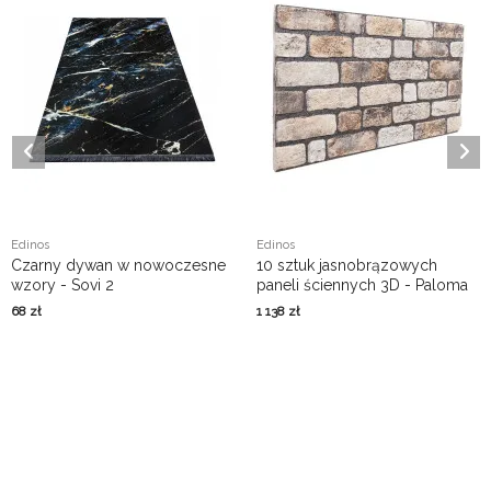
Edinos
Edinos
Czarny dywan w nowoczesne
10 sztuk jasnobrązowych
wzory - Sovi 2
paneli ściennych 3D - Paloma
68
zł
1 138
zł