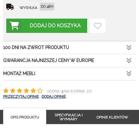
DO 48H
WYSYŁKA
DODAJ DO KOSZYKA
100 DNI NA ZWROT PRODUKTU
GWARANCJA NAJNIŻSZEJ CENY W EUROPIE
MONTAŻ MEBLI
OCENA:
5
NA 6 (OPINII: 27)
PRZECZYTAJ OPINIE
DODAJ OPINIĘ
SPECYFIKACJA I
OPIS PRODUKTU
OPINIE KLIENTÓW
WYMIARY