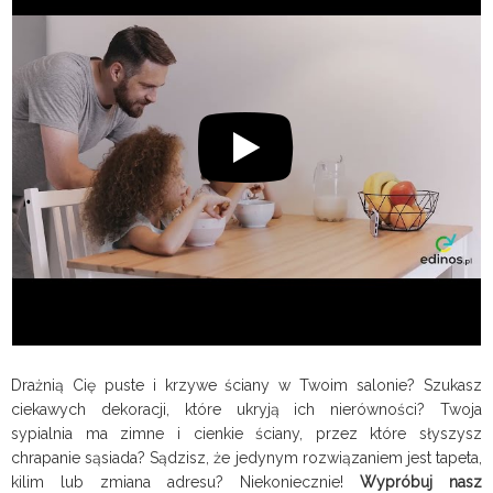
Drażnią Cię puste i krzywe ściany w Twoim salonie? Szukasz
ciekawych dekoracji, które ukryją ich nierówności? Twoja
sypialnia ma zimne i cienkie ściany, przez które słyszysz
chrapanie sąsiada? Sądzisz, że jedynym rozwiązaniem jest tapeta,
kilim lub zmiana adresu? Niekoniecznie!
Wypróbuj nasz