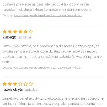
dostawa prawie że na czas, ale produkt tak dobry że nie
narzekam, obsługa sklepu kompetentna i doinformowana
Dotyczy:
Akustyczne panele lamelowe 2 szt. dąb wotan - Midian
Zuzka32
napisał/a:
100% wygłuszenia, bez porównania do moich wcześniejszych
wygłuszeń piankowych które działały ładnie mówiąc niezbyt
dobrze, tutaj mam pełna satysfakcje, szkoda że wcześniej na nie
trafiłam...
Dotyczy:
Akustyczne panele lamelowe 2 szt. dąb wotan - Midian
nazwa ukryta
napisał/a:
Lamelowy panel akustyczny, ekologiczne drewno jest oblepione
laminatem które je chroni, zazwyczaj takie panele są czarne albo