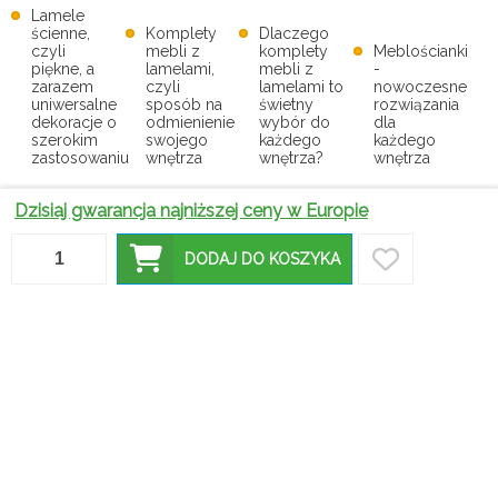
Lamele
ścienne,
Komplety
Dlaczego
czyli
mebli z
komplety
Meblościanki
piękne, a
lamelami,
mebli z
-
zarazem
czyli
lamelami to
nowoczesne
uniwersalne
sposób na
świetny
rozwiązania
dekoracje o
odmienienie
wybór do
dla
szerokim
swojego
każdego
każdego
zastosowaniu
wnętrza
wnętrza?
wnętrza
Pomysły na
Dzisiaj gwarancja najniższej ceny w Europie
Półki
Jak
puste
ścienne –
zaaranżować
Jakie lampy
ściany:
funkcjonalność
salon z
w kolorze
półki
DODAJ DO KOSZYKA
i styl w
meblościanką?
oliwkowym
ścienne dla
twoim
najnowsze
wybrać dla
każdego
wnętrzu
trendy 2025
siebie?
wnętrza
Wieszaki
ścienne do
Jak podjąć
Top 10
Marmur w
przedpokoju,
trafną
dodatków
domu – jak
czyli
decyzję
do wnętrz,
wprowadzić
wyjątkowe
przy
które
luksusowy
akcesoria o
wyborze
odmienią
akcent do
szerokim
umywalki
twoje
wnętrza?
zastosowaniu
łazienkowej?
mieszkanie