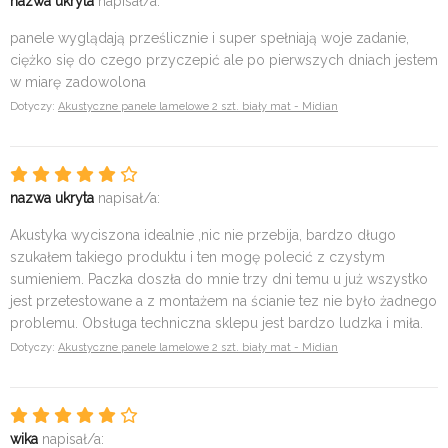
nazwa ukryta
napisał/a:
panele wyglądają prześlicznie i super spełniają woje zadanie,
ciężko się do czego przyczepić ale po pierwszych dniach jestem
w miarę zadowolona
Dotyczy:
Akustyczne panele lamelowe 2 szt. biały mat - Midian
nazwa ukryta
napisał/a:
Akustyka wyciszona idealnie ,nic nie przebija, bardzo długo
szukałem takiego produktu i ten mogę polecić z czystym
sumieniem. Paczka doszła do mnie trzy dni temu u już wszystko
jest przetestowane a z montażem na ścianie tez nie było żadnego
problemu. Obsługa techniczna sklepu jest bardzo ludzka i miła.
Dotyczy:
Akustyczne panele lamelowe 2 szt. biały mat - Midian
wika
napisał/a: