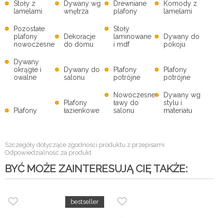
Stoły z
Dywany wg
Drewniane
Komody z
lamelami
wnętrza
plafony
lamelami
Pozostałe
Stoły
plafony
Dekoracje
laminowane
Dywany do
nowoczesne
do domu
i mdf
pokoju
Dywany
okrągłe i
Dywany do
Plafony
Plafony
owalne
salonu
potrójne
potrójne
Nowoczesne
Dywany wg
Plafony
ławy do
stylu i
Plafony
łazienkowe
salonu
materiału
Szczegóły dotyczące zgodności produktu z przepisami:
Odpowiedzialność za produkt
BYĆ MOŻE ZAINTERESUJĄ CIĘ TAKŻE: