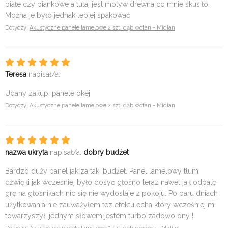
białe czy piankowe a tutaj jest motyw drewna co mnie skusiło.
Można je było jednak lepiej spakować
Dotyczy:
Akustyczne panele lamelowe 2 szt. dąb wotan - Midian
Teresa
napisał/a:
Udany zakup, panele okej
Dotyczy:
Akustyczne panele lamelowe 2 szt. dąb wotan - Midian
nazwa ukryta
napisał/a:
dobry budżet
Bardzo duży panel jak za taki budżet. Panel lamelowy tłumi
dźwięki jak wcześniej było dosyć głośno teraz nawet jak odpalę
grę na głośnikach nic się nie wydostaje z pokoju. Po paru dniach
użytkowania nie zauważyłem tez efektu echa który wcześniej mi
towarzyszył, jednym słowem jestem turbo zadowolony !!