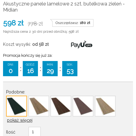
Akustyczne panele lamelowe 2 szt. butelkowa zieleń -
Midian
598
zł
778
zł
Oszczędzasz:
180
zł
Najniższa cena z 30 dni przed obniżką: 598 zł
Koszt wysyłki:
od 58
zł
Promocja kończy się już za:
DNI:
GODZ:
MIN:
SEK:
:
:
:
0
16
29
52
Podobne:
pokaż więcej
Ilość