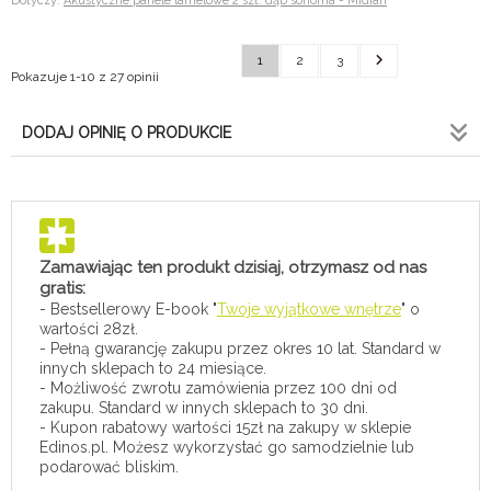
Dotyczy:
Akustyczne panele lamelowe 2 szt. dąb sonoma - Midian
1
2
3
Pokazuje 1-10 z 27 opinii
DODAJ OPINIĘ O PRODUKCIE
Zamawiając ten produkt dzisiaj, otrzymasz od nas
gratis:
- Bestsellerowy E-book "
Twoje wyjątkowe wnętrze
" o
wartości 28zł.
- Pełną gwarancję zakupu przez okres 10 lat. Standard w
innych sklepach to 24 miesiące.
- Możliwość zwrotu zamówienia przez 100 dni od
zakupu. Standard w innych sklepach to 30 dni.
- Kupon rabatowy wartości 15zł na zakupy w sklepie
Edinos.pl. Możesz wykorzystać go samodzielnie lub
podarować bliskim.