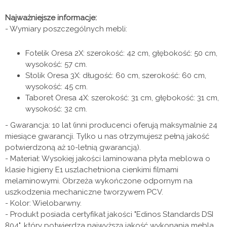
Najważniejsze informacje:
- Wymiary poszczególnych mebli:
Fotelik Oresa 2X: szerokość: 42 cm, głębokość: 50 cm,
wysokość: 57 cm.
Stolik Oresa 3X: długość: 60 cm, szerokość: 60 cm,
wysokość: 45 cm.
Taboret Oresa 4X: szerokość: 31 cm, głębokość: 31 cm,
wysokość: 32 cm.
- Gwarancja: 10 lat (inni producenci oferują maksymalnie 24
miesiące gwarancji. Tylko u nas otrzymujesz pełną jakość
potwierdzoną aż 10-letnią gwarancją).
- Materiał: Wysokiej jakości laminowana płyta meblowa o
klasie higieny E1 uszlachetniona cienkimi filmami
melaminowymi. Obrzeża wykończone odpornym na
uszkodzenia mechaniczne tworzywem PCV.
- Kolor: Wielobarwny.
- Produkt posiada certyfikat jakości "Edinos Standards DSI
804", który potwierdza najwyższą jakość wykonania mebla