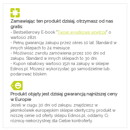
Zamawiając ten produkt dzisiaj, otrzymasz od nas
gratis:
- Bestsellerowy E-book "
Twoje wyjątkowe wnętrze
" o
wartości 28zł.
- Pełną gwarancję zakupu przez okres 10 lat. Standard w
innych sklepach to 24 miesiące.
- Możliwość zwrotu zamówienia przez 100 dni od
zakupu. Standard w innych sklepach to 30 dni.
- Kupon rabatowy wartości 15zł na zakupy w sklepie
Edinos.pl. Możesz wykorzystać go samodzielnie lub
podarować bliskim.
Produkt objęty jest dzisiaj gwarancją najniższej ceny
w Europie
Jeżeli w ciągu 30 dni od zakupu, znajdziesz w
jakimkolwiek europejskim sklepie identyczny produkt w
niższej cenie od oferty sklepu Edinos.pl, oddamy Ci
różnicę niekorzystnej dla Ciebie kontroferty.