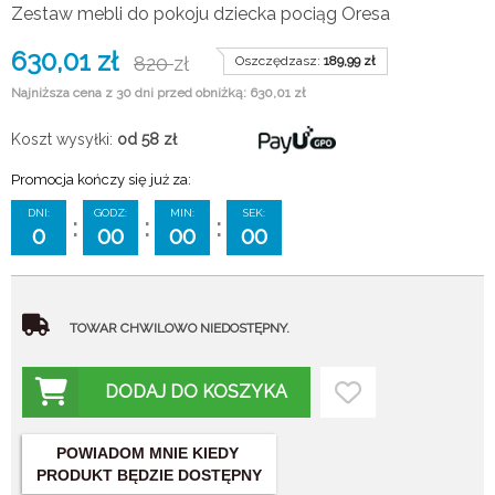
Zestaw mebli do pokoju dziecka pociąg Oresa
630,01
zł
820
zł
Oszczędzasz:
189,99
zł
Najniższa cena z 30 dni przed obniżką: 630,01 zł
Koszt wysyłki:
od 58
zł
Promocja kończy się już za:
DNI:
GODZ:
MIN:
SEK:
:
:
:
0
00
00
00
TOWAR CHWILOWO NIEDOSTĘPNY.
DODAJ DO KOSZYKA
POWIADOM MNIE KIEDY
PRODUKT BĘDZIE DOSTĘPNY