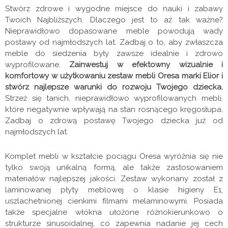
Stwórz zdrowe i wygodne miejsce do nauki i zabawy
Twoich Najbliższych. Dlaczego jest to aż tak ważne?
Nieprawidłowo dopasowane meble powodują wady
postawy od najmłodszych lat. Zadbaj o to, aby zwłaszcza
meble do siedzenia były zawsze idealnie i zdrowo
wyprofilowane.
Zainwestuj w efektowny wizualnie i
komfortowy w użytkowaniu zestaw mebli Oresa marki Elior i
stwórz najlepsze warunki do rozwoju Twojego dziecka.
Strzeż się tanich, nieprawidłowo wyprofilowanych mebli,
które negatywnie wpływają na stan rosnącego kręgosłupa.
Zadbaj o zdrową postawę Twojego dziecka już od
najmłodszych lat.
Komplet mebli w kształcie pociągu Oresa wyróżnia się nie
tylko swoją unikalną formą, ale także zastosowaniem
materiałów najlepszej jakości. Zestaw wykonany został z
laminowanej płyty meblowej o klasie higieny E1,
uszlachetnionej cienkimi filmami melaminowymi. Posiada
także specjalne włókna ułożone różnokierunkowo o
strukturze sinusoidalnej, co zapewnia nadanie jej cech