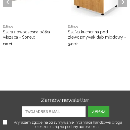
Edinos
Edinos
Szara nowoczesna półka
Szafka kuchenna pod
wisząca - Sonelo
zlewozmywak dąb miodowy -
Vokres 10X
178
zł
348
zł
Zamów newsletter
ZAPISZ
Wyrażam zgodę na otrzymywanie informacji handlowej drogą
elektroniczną na podany adres e-mail