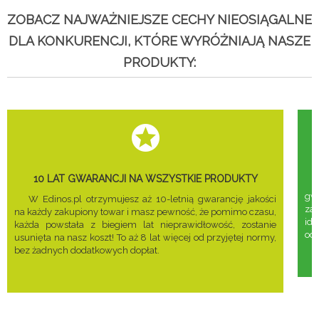
ZOBACZ NAJWAŻNIEJSZE CECHY NIEOSIĄGALNE
DLA KONKURENCJI, KTÓRE WYRÓŻNIAJĄ NASZE
PRODUKTY:
10 LAT GWARANCJI NA WSZYSTKIE PRODUKTY
gwa
W Edinos.pl otrzymujesz aż 10-letnią gwarancję jakości
za
na każdy zakupiony towar i masz pewność, że pomimo czasu,
ide
każda powstała z biegiem lat nieprawidłowość, zostanie
odd
usunięta na nasz koszt! To aż 8 lat więcej od przyjętej normy,
bez żadnych dodatkowych dopłat.