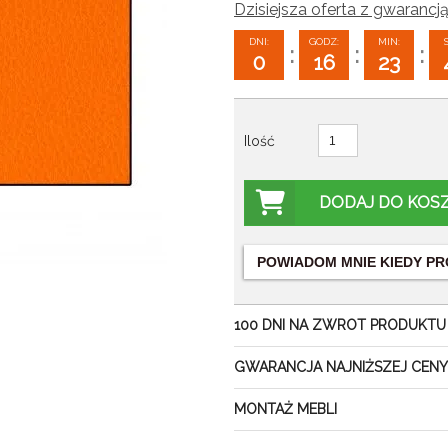
Dzisiejsza oferta z gwarancją
DNI:
GODZ:
MIN:
:
:
:
0
16
23
Ilość
DODAJ DO KOS
POWIADOM MNIE KIEDY
PR
100 DNI NA ZWROT PRODUKTU
GWARANCJA NAJNIŻSZEJ CENY
MONTAŻ MEBLI