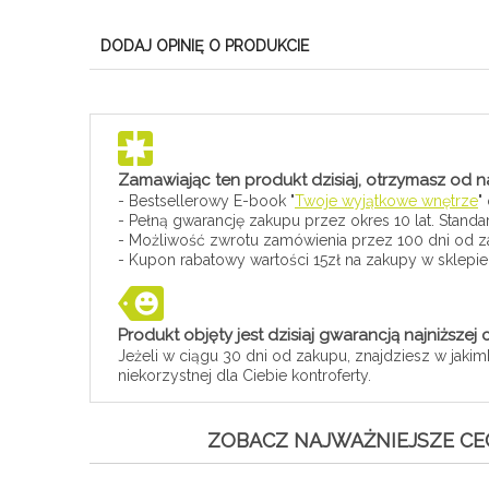
DODAJ OPINIĘ O PRODUKCIE
Zamawiając ten produkt dzisiaj, otrzymasz od na
- Bestsellerowy E-book "
Twoje wyjątkowe wnętrze
"
- Pełną gwarancję zakupu przez okres 10 lat. Standa
- Możliwość zwrotu zamówienia przez 100 dni od za
- Kupon rabatowy wartości 15zł na zakupy w sklepi
Produkt objęty jest dzisiaj gwarancją najniższej
Jeżeli w ciągu 30 dni od zakupu, znajdziesz w jakim
niekorzystnej dla Ciebie kontroferty.
ZOBACZ NAJWAŻNIEJSZE CE