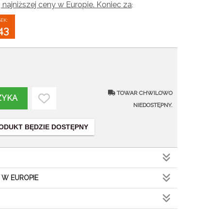
 najniższej ceny w Europie. Koniec za
:
SEK:
42
TOWAR CHWILOWO
ZYKA
NIEDOSTĘPNY.
ODUKT BĘDZIE DOSTĘPNY
 W EUROPIE