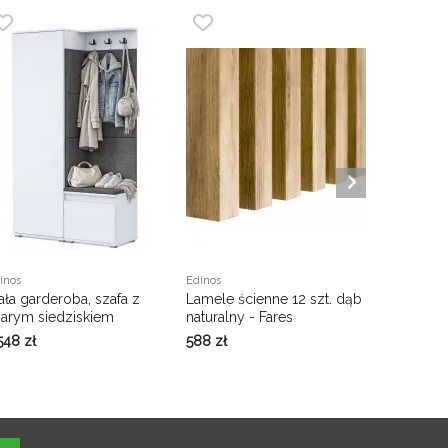
inos
Edinos
Edinos
ała garderoba, szafa z
Lamele ścienne 12 szt. dąb
Białe biu
zarym siedziskiem
naturalny - Fares
100 cm -
apicerowanym - Fazo 5X
 548
zł
588
zł
698
zł
9
Najniższa 