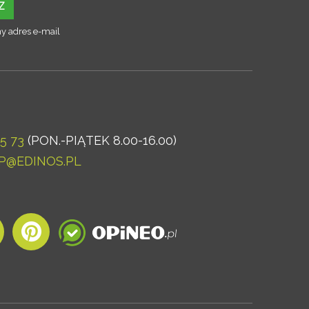
Z
y adres e-mail
5 73
(PON.-PIĄTEK 8.00-16.00)
P@EDINOS.PL