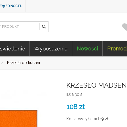
EP@EDINOS.PL
świetlenie
Wyposażenie
Nowości
Promoc
Krzesła do kuchni
KRZESŁO MADSEN
ID: 8308
108
zł
Koszt wysyłki:
od 19
zł