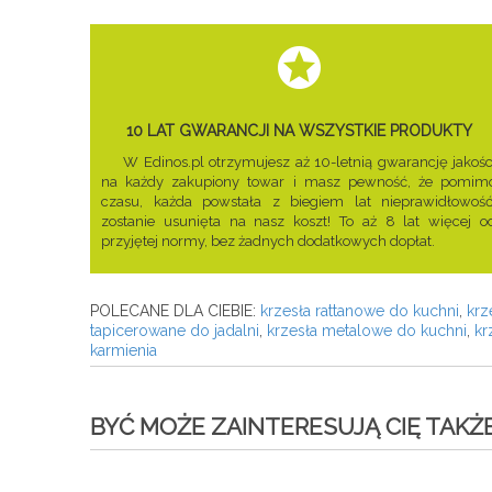
10 LAT GWARANCJI NA WSZYSTKIE PRODUKTY
W Edinos.pl otrzymujesz aż 10-letnią gwarancję jakośc
na każdy zakupiony towar i masz pewność, że pomim
czasu, każda powstała z biegiem lat nieprawidłowość
zostanie usunięta na nasz koszt! To aż 8 lat więcej o
przyjętej normy, bez żadnych dodatkowych dopłat.
POLECANE DLA CIEBIE:
krzesła rattanowe do kuchni
,
krz
tapicerowane do jadalni
,
krzesła metalowe do kuchni
,
kr
karmienia
BYĆ MOŻE ZAINTERESUJĄ CIĘ TAKŻE