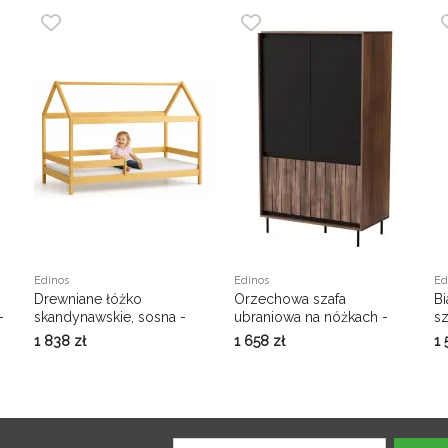
Edinos
Edinos
Ed
Drewniane łóżko
Orzechowa szafa
Bi
-
skandynawskie, sosna -
ubraniowa na nóżkach -
s
Cubis 3X 200x90 cm
Havier 5X
t
1 838
zł
1 658
zł
1