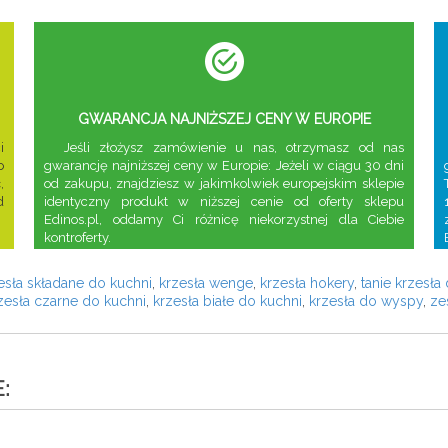
GWARANCJA NAJNIŻSZEJ CENY W EUROPIE
i
Jeśli złożysz zamówienie u nas, otrzymasz od nas
o
gwarancję najniższej ceny w Europie: Jeżeli w ciągu 30 dni
,
od zakupu, znajdziesz w jakimkolwiek europejskim sklepie
d
identyczny produkt w niższej cenie od oferty sklepu
Edinos.pl, oddamy Ci różnicę niekorzystnej dla Ciebie
kontroferty.
esła składane do kuchni
,
krzesła wenge
,
krzesła hokery
,
tanie krzesła 
zesła czarne do kuchni
,
krzesła białe do kuchni
,
krzesła do wyspy
,
ze
: