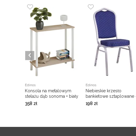
Edinos
Edinos
Konsola na metalowym
Niebieskie krzesło
stelażu dąb sonoma + biały
bankietowe sztaplowane 
- Keto 5X
Rias 3X
358
zł
198
zł