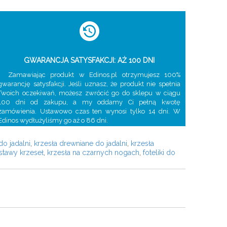
GWARANCJA SATYSFAKCJI: AŻ 100 DNI
Zamawiając produkt w Edinos.pl otrzymujesz 100%
gwarancję satysfakcji. Jeśli uznasz, że produkt nie spełnia
Twoich oczekiwań, możesz zwrócić go do sklepu w ciągu
100 dni od zakupu, a my oddamy Ci pełną kwotę
zamówienia. Ustawowo czas ten wynosi tylko 14 dni. W
Edinos wydłużyliśmy go aż o 86 dni.
do jadalni
,
krzesła drewniane do jadalni
,
krzesła
stawy krzeseł
,
krzesła na czarnych nogach
,
foteliki do