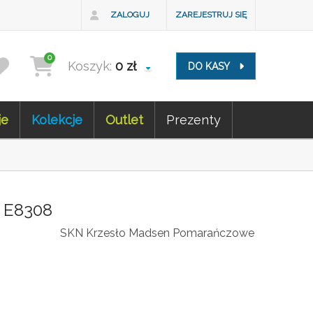
ZALOGUJ
ZAREJESTRUJ SIĘ
0
Koszyk:
0
zł
DO KASY
je
Kolekcje
Outlet
Prezenty
 E8308
SKN Krzesło Madsen Pomarańczowe