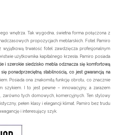
nego wnętrza. Tak wygodna, świetna forma połączona z
 ponadczasowych propozycjach meblarskich. Fotel Pamiro
z wyjątkową trwałość fotel zawdzięcza profesjonalnym
zeństwie użytkownika kapitalnego krzesła. Pamiro posiada
e i szerokie siedzisko mebla odznacza się komfortową
ę ponadprzeciętną stabilnością, co jest gwarancją na
m. Posiada ona znakomitą funkcję obrotu, co znacznie
m szykiem. I to jest pewne – innowacyjny, a zarazem
h, zarówno tych domowych, komercyjnych. Ten stylowy
yczny, pełen klasy i elegancji klimat. Pamiro bez trudu
wagancję i interesujący szyk.