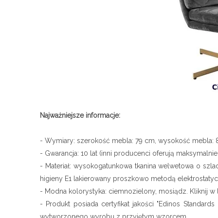
Najważniejsze informacje:
- Wymiary: szerokość mebla: 79 cm, wysokość mebla: 
- Gwarancja: 10 lat (inni producenci oferują maksymalni
- Materiał: wysokogatunkowa tkanina welwetowa o szlac
higieny E1 lakierowany proszkowo metodą elektrostatyc
- Modna kolorystyka: ciemnozielony, mosiądz. Kliknij w 
- Produkt posiada certyfikat jakości "Edinos Standar
wytworzonego wyrobu z przyjętym wzorcem.