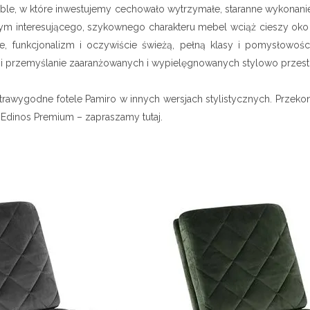
meble, w które inwestujemy cechowało wytrzymałe, staranne wykonani
 tym interesującego, szykownego charakteru mebel wciąż cieszy o
nie, funkcjonalizm i oczywiście świeżą, pełną klasy i pomysłowoś
e i przemyślanie zaaranżowanych i wypielęgnowanych stylowo przest
awygodne fotele Pamiro w innych wersjach stylistycznych. Przekonaj
 Edinos Premium – zapraszamy tutaj.