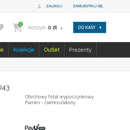
ZALOGUJ
ZAREJESTRUJ SIĘ
0
Koszyk:
0
zł
DO KASY
je
Kolekcje
Outlet
Prezenty
043
Obrotowy fotel wypoczynkowy
Pamiro - ciemnozielony