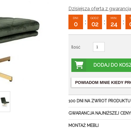
Dzisiejsza oferta z gwarancją
DNI:
GODZ:
MIN:
:
:
:
0
02
24
Ilość
DODAJ DO KOS
POWIADOM MNIE KIEDY
PR
100 DNI NA ZWROT PRODUKTU
GWARANCJA NAJNIŻSZEJ CENY
MONTAŻ MEBLI