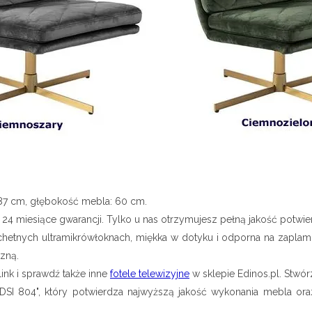
87 cm, głębokość mebla: 60 cm.
e 24 miesiące gwarancji. Tylko u nas otrzymujesz pełną jakość potwie
hetnych ultramikrówłoknach, miękka w dotyku i odporna na zaplamie
zną.
link i sprawdź także inne
fotele telewizyjne
w sklepie Edinos.pl. Stwór
ds DSI 804", który potwierdza najwyższą jakość wykonania mebla 