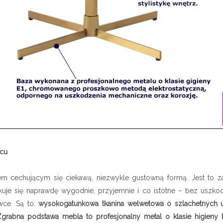
scu
m cechującym się ciekawą, niezwykle gustowną formą. Jest to za
tkuje się naprawdę wygodnie, przyjemnie i co istotne – bez uszko
wce. Są to:
wysokogatunkowa tkanina welwetowa o szlachetnych u
Zgrabna podstawa mebla to profesjonalny metal o klasie higieny