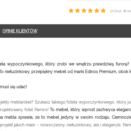
OCENA:
6
NA 
OPINIE KLIENTÓW
la wypoczynkowego, który zrobi we wnętrzu prawdziwą furorę? Lub
To nietuzinkowy, przepiękny mebel od marki Edinos Premium, obok kt
musi się udać!
ojekty meblarskie? Szukasz takiego fotela wypoczynkowego, który 
projektowany fotel Pamiro!
To mebel, który wprost zachwyca elega
ka mebla sprawia, że to mebel jedyny w swoim rodzaju. Ciemnoziel
projekt jakich mało – nowoczesny, nietuzinkowy, ale i elegancki. Pa