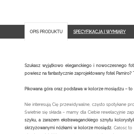
OPIS PRODUKTU
SPECYFIKACJA I WYMIARY
Szukasz wyjątkowo eleganckiego i nowoczesnego fote
powiesz na fantastycznie zaprojektowany fotel Pamiro? 
Pikowana góra oraz podstawa w kolorze mosiądzu – to 
Nie interesują Cię przewidywalne, często spotykane pr
Świetnie się składa – mamy dla Ciebie rewelacyjnie za
szyku, a zarazem ekstrawaganckiego sznytu kolorysty
skrzyżowanymi nóżkami w kolorze mosiądz.
Całość to 