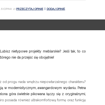
6 (OPINII: 2)
PRZECZYTAJ OPINIE
|
DODAJ OPINIĘ
isz nietypowe projekty meblarskie? Jeśli tak, to co
órego nie da przejść się obojętnie!
już od progu nada wnętrzu niepowtarzalnego charakteru?
ncją w modernistycznym, awangardowym wydaniu. Pełna
ona góra świetnie pikowana łączy się z oryginalnymi,
miro posiada również ultrakomfortową formę oraz funkcję