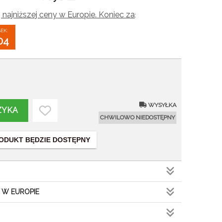
 najniższej ceny w Europie. Koniec za
:
SEK:
03
WYSYŁKA
ZYKA
CHWILOWO NIEDOSTĘPNY
ODUKT BĘDZIE DOSTĘPNY
 W EUROPIE