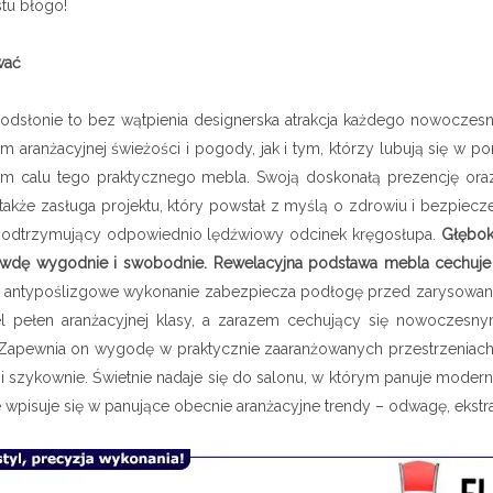
tu błogo!
wać
odsłonie to bez wątpienia designerska atrakcja każdego nowoczes
om aranżacyjnej świeżości i pogody, jak i tym, którzy lubują się w
dym calu tego praktycznego mebla. Swoją doskonałą prezencję ora
to także zasługa projektu, który powstał z myślą o zdrowiu i bezpiec
 podtrzymujący odpowiednio lędźwiowy odcinek kręgosłupa.
Głęboki
wdę wygodnie i swobodnie. Rewelacyjna podstawa mebla cechuje si
j antypoślizgowe wykonanie zabezpiecza podłogę przed zarysowanie
el pełen aranżacyjnej klasy, a zarazem cechujący się nowoczesny
. Zapewnia on wygodę w praktycznie zaaranżowanych przestrzeniac
zykownie. Świetnie nadaje się do salonu, w którym panuje modernist
wpisuje się w panujące obecnie aranżacyjne trendy – odwagę, ekstra