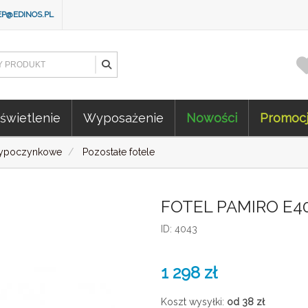
EP@EDINOS.PL
świetlenie
Wyposażenie
Nowości
Promoc
wypoczynkowe
Pozostałe fotele
FOTEL PAMIRO E4
ID: 4043
1 298
zł
Koszt wysyłki:
od 38
zł