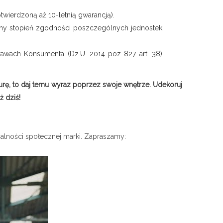
twierdzoną aż 10-letnią gwarancją).
ełny stopień zgodności poszczególnych jednostek
wach Konsumenta (Dz.U. 2014 poz 827 art. 38)
urę, to daj temu wyraz poprzez swoje wnętrze. Udekoruj
ż dziś!
lności społecznej marki. Zapraszamy: