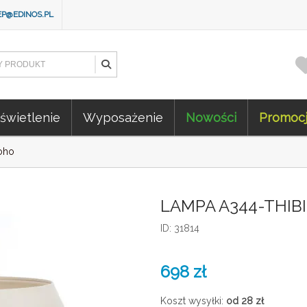
EP@EDINOS.PL
świetlenie
Wyposażenie
Nowości
Promoc
oho
LAMPA A344-THIBI
ID: 31814
698
zł
Koszt wysyłki:
od 28
zł