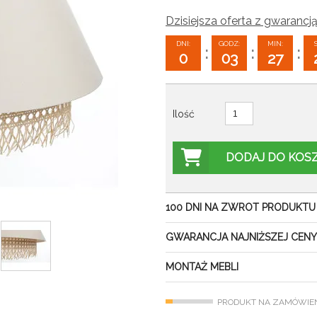
Dzisiejsza oferta z gwarancją
DNI:
GODZ:
MIN:
:
:
:
0
03
27
Ilość
DODAJ DO KOS
100 DNI NA ZWROT PRODUKTU
GWARANCJA NAJNIŻSZEJ CENY
MONTAŻ MEBLI
PRODUKT NA ZAMÓWIE