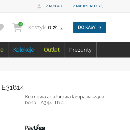
ZALOGUJ
ZAREJESTRUJ SIĘ
0
Koszyk:
0
zł
DO KASY
je
Kolekcje
Outlet
Prezenty
 E31814
Kremowa abażurowa lampa wisząca
boho - A344-Thibi