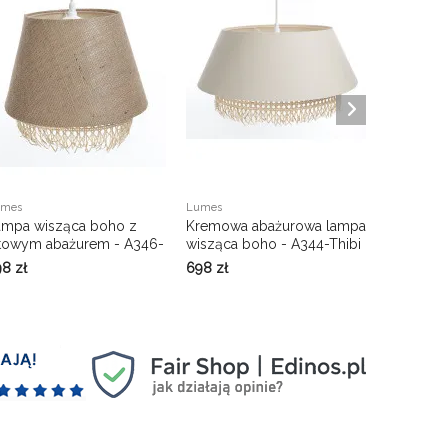
umes
Lumes
Lumes
ampa wisząca boho z
Kremowa abażurowa lampa
Czerwona
utowym abażurem - A346-
wisząca boho - A344-Thibi
wisząca 
ibi
Elmes
98
zł
698
zł
568
zł