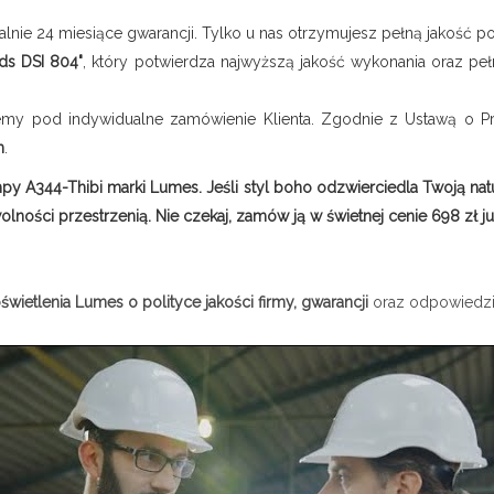
alnie 24 miesiące gwarancji. Tylko u nas otrzymujesz pełną jakość po
rds DSI 804"
, który potwierdza najwyższą jakość wykonania oraz p
y pod indywidualne zamówienie Klienta. Zgodnie z Ustawą o Pra
m
.
mpy A344-Thibi marki Lumes. Jeśli styl boho odzwierciedla Twoją nat
lności przestrzenią. Nie czekaj, zamów ją w świetnej cenie 698 zł ju
wietlenia Lumes o polityce jakości firmy, gwarancji
oraz odpowiedzia