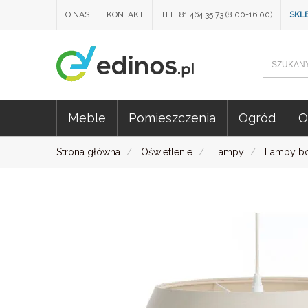
O NAS
KONTAKT
TEL. 81 464 35 73 (8.00-16.00)
SKL
Meble
Pomieszczenia
Ogród
O
Strona główna
Oświetlenie
Lampy
Lampy b