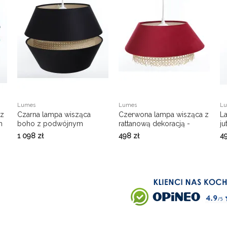
Lumes
Lumes
L
 z
Czarna lampa wisząca
Czerwona lampa wisząca z
L
m
boho z podwójnym
rattanową dekoracją -
j
abażurem - A348-Oriana
A347-Thibi
Th
1 098
zł
498
zł
4