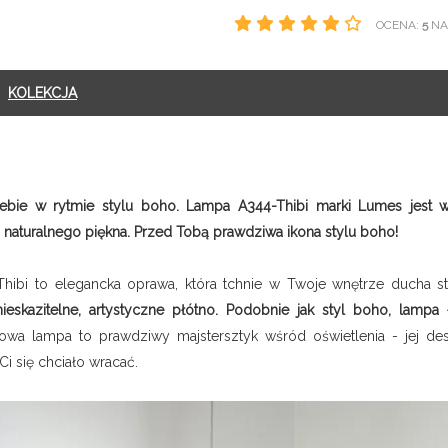
OCENA:
5
NA 
KOLEKCJA
Ciebie w rytmie stylu boho. Lampa A344-Thibi marki Lumes jest
 naturalnego piękna. Przed Tobą prawdziwa ikona stylu boho!
Thibi to elegancka oprawa, która tchnie w Twoje wnętrze ducha s
ieskazitelne, artystyczne płótno. Podobnie jak styl boho, lampa
towa lampa to prawdziwy majstersztyk wśród oświetlenia - jej d
 się chciało wracać.