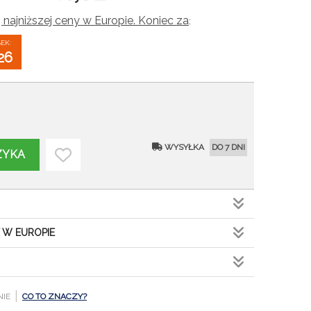
 najniższej ceny w Europie. Koniec za
:
SEK:
25
WYSYŁKA
DO 7 DNI
ZYKA
 W EUROPIE
|
NIE
CO TO ZNACZY?