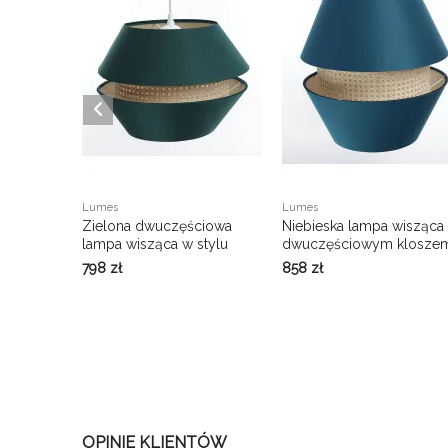
Lumes
Lumes
Zielona dwuczęściowa
Niebieska lampa wisząca
lampa wisząca w stylu
dwuczęściowym klosze
boho - A350-Oriana
- A349-Oriana
798
zł
858
zł
OPINIE KLIENTÓW