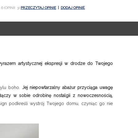
6 (OPINII: 3)
PRZECZYTAJ OPINIE
|
DODAJ OPINIĘ
 wyrazem artystycznej ekspresji w drodze do Twojego
tylu boho.
Jej niepowtarzalny abażur przyciąga uwagę
 łączy w sobie odrobinę nostalgii z nowoczesnością,
esign podkreśli wystrój Twojego domu, czyniąc go nie