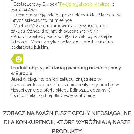
- Bestsellerowy E-book "
Twoje wyjątkowe wnętrze
" o
wartości 28zł.
- Pełną gwarancję zakupu przez okres 10 lat. Standard w
innych sklepach to 24 miesiące.
- Możliwość zwrotu zamówienia przez 100 dni od
zakupu. Standard w innych sklepach to 30 dni.
- Kupon rabatowy wartości 15zł na zakupy w sklepie
Edinos.pl. Możesz wykorzystać go samodzielnie lub
podarować bliskim.
Produkt objęty jest dzisiaj gwarancją najniższej ceny
w Europie
Jeżeli w ciągu 30 dni od zakupu, znajdziesz w
jakimkolwiek europejskim sklepie identyczny produkt w
niższej cenie od oferty sklepu Edinos.pl, oddamy Ci
różnicę niekorzystnej dla Ciebie kontroferty.
ZOBACZ NAJWAŻNIEJSZE CECHY NIEOSIĄGALNE
DLA KONKURENCJI, KTÓRE WYRÓŻNIAJĄ NASZE
PRODUKTY: