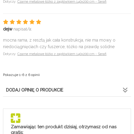
Dotyczy:
Czarne metalowe łóżko z zagłówkiem 140x200 cm - Serafi
dejw
napisał/a:
mocna rama, z resztą jak cała konstrukcja, nie ma mowy o
niedociągnięciach czy fuszerce, łóżko na prawdę solidne
Dotyczy:
Czarne metalowe łóżko z zagłówkiem 140x200 cm - Serafi
Pokazuje 1-6 z 6 opinii
DODAJ OPINIĘ O PRODUKCIE
Zamawiając ten produkt dzisiaj, otrzymasz od nas
gratis: