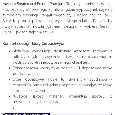
łóżkiem Serafi marki Edinos Premium.
To nie tylko miejsce do snu
– to oaza wyrafinowanego komfortu, gdzie wypoczynek staje się
symbolem elegancji i wyjątkowego stylu. Każda noc na łóżku
Serafi to podróż przez krainę wyjątkowego relaksu. Pozwól, by
Twoja sypialnia mówiła językiem designu – wybierz Serafi i
wyczuj, jak sen staje się sztuką.
Komfort i design, który Cię zachwyci
Metalowa konstrukcja doskonale współgra zarówno z
loftowymi, jak i klasycznymi czy tez retro aranżacjami,
dodając sypialni niepowtarzalnego charakteru.
Ponadczasowa kolorystyka pozwoli Ci dopasować łózko
do stylu wnętrza.
Dwie dodatkowe nóżki to gwarancja solidności -
zapewniają one niezbędne podparcie, sprawiając, że łóżko
stoi stabilnie na ziemi.
Wysokiej jakości materiały gwarantują łatwość w
utrzymaniu czystości łóżka.
?