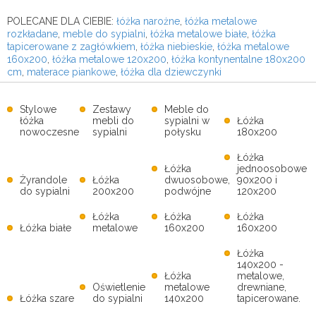
POLECANE DLA CIEBIE:
łóżka narożne
,
łóżka metalowe
rozkładane
,
meble do sypialni
,
łóżka metalowe białe
,
łóżka
tapicerowane z zagłówkiem
,
łóżka niebieskie
,
łóżka metalowe
160x200
,
łóżka metalowe 120x200
,
łóżka kontynentalne 180x200
cm
,
materace piankowe
,
łóżka dla dziewczynki
Stylowe
Zestawy
Meble do
łóżka
mebli do
sypialni w
Łóżka
nowoczesne
sypialni
połysku
180x200
Łóżka
Łóżka
jednoosobowe
Żyrandole
Łóżka
dwuosobowe,
90x200 i
do sypialni
200x200
podwójne
120x200
Łóżka
Łóżka
Łóżka
Łóżka białe
metalowe
160x200
160x200
Łóżka
140x200 -
Łóżka
metalowe,
Oświetlenie
metalowe
drewniane,
Łóżka szare
do sypialni
140x200
tapicerowane.