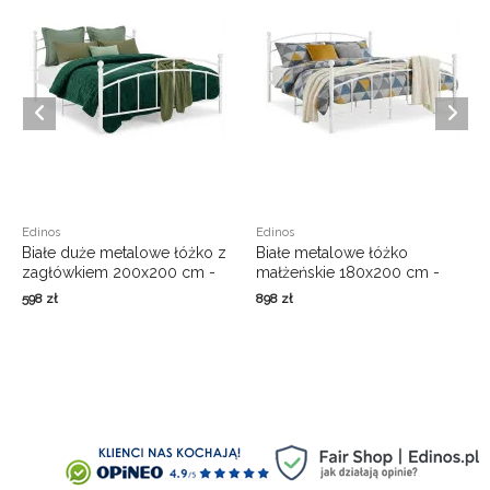
Edinos
Edinos
Białe duże metalowe łóżko z
Białe metalowe łóżko
zagłówkiem 200x200 cm -
małżeńskie 180x200 cm -
Serafi
Serafi
598
zł
898
zł