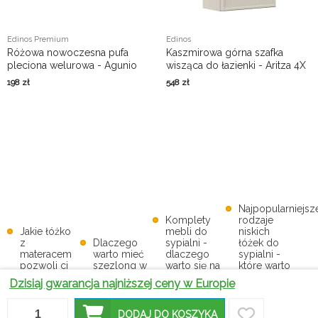
Edinos Premium
Edinos
Różowa nowoczesna pufa
Kaszmirowa górna szafka
pleciona welurowa - Agunio
wisząca do łazienki - Aritza 4X
198
zł
548
zł
Najpopularniejsz
Komplety
rodzaje
Jakie łóżko
mebli do
niskich
z
Dlaczego
sypialni -
łóżek do
materacem
warto mieć
dlaczego
sypialni -
pozwoli ci
szezlong w
warto się na
które warto
najlepiej się
swoim
nie
mieć na
Dzisiaj gwarancja najniższej ceny w Europie
wyspać?
domu?
zdecydować?
uwadze?
Tapicerowane
Łóżka
Fotele do
DODAJ DO KOSZYKA