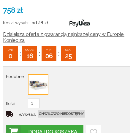
758
zł
Koszt wysyłki:
od 28
zł
Dzisiejsza oferta z gwarancją najniższej ceny w Europie.
Koniec za
:
DNI:
GODZ:
MIN:
SEK:
:
:
:
0
16
06
24
Podobne:
Ilość
CHWILOWO NIEDOSTĘPNY
WYSYŁKA
DODAJ DO KOSZYKA