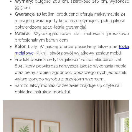
Wymiary:
długość 208 cm, szerokość 146 cm, wysokość
99,5 cm
Gwarancja: 10 lat
(inni producenci oferują maksymalnie 24
miesiące gwarancji. Tylko u nas otrzymujesz pełną jakość
potwierdzoną aż 10-letnią gwarancją).
Materiał:
Wysokogatunkowa stal malowana proszkowo
profesjonalnym barwnikiem.
Kolor:
biały. W naszej ofercie posiadamy także inne
łóżka
metalowe
. Kliknij i stwórz swój wyjątkowy zestaw mebli.
Produkt posiada certyfikat jakości "Edinos Standards DSI
804", który potwierdza najwyższą jakość wykonania mebla
oraz pełny stopień zgodności poszczególnych jednostek
wytworzonego wyrobu z przyjętym wzorcem.
Bardzo łatwy montaż (w zestawie znajduje się czytelna i
dokładna instrukcja montażu).