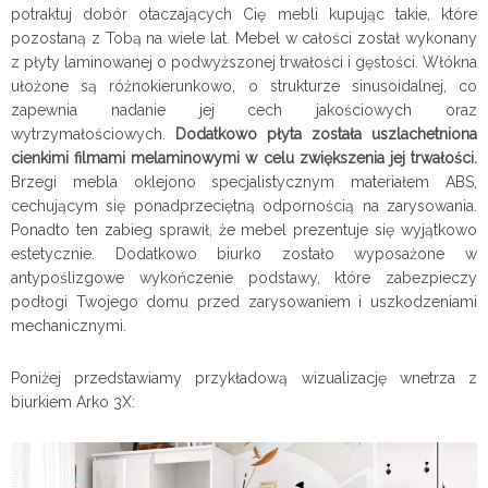
potraktuj dobór otaczających Cię mebli kupując takie, które
pozostaną z Tobą na wiele lat. Mebel w całości został wykonany
z płyty laminowanej o podwyższonej trwałości i gęstości. Włókna
ułożone są różnokierunkowo, o strukturze sinusoidalnej, co
zapewnia nadanie jej cech jakościowych oraz
wytrzymałościowych.
Dodatkowo płyta została uszlachetniona
cienkimi filmami melaminowymi w celu zwiększenia jej trwałości.
Brzegi mebla oklejono specjalistycznym materiałem ABS,
cechującym się ponadprzeciętną odpornością na zarysowania.
Ponadto ten zabieg sprawił, że mebel prezentuje się wyjątkowo
estetycznie. Dodatkowo biurko zostało wyposażone w
antypoślizgowe wykończenie podstawy, które zabezpieczy
podłogi Twojego domu przed zarysowaniem i uszkodzeniami
mechanicznymi.
Poniżej przedstawiamy przykładową wizualizację wnetrza z
biurkiem Arko 3X: