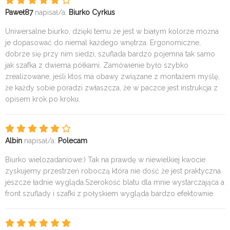
Paweł87
napisał/a:
Biurko Cyrkus
Uniwersalne biurko, dzięki temu że jest w białym kolorze można
je dopasować do niemal każdego wnętrza. Ergonomiczne,
dobrze się przy nim siedzi, szuflada bardzo pojemna tak samo
jak szafka z dwiema półkami. Zamówienie było szybko
zrealizowane, jeśli ktoś ma obawy związane z montażem myślę,
że każdy sobie poradzi zwłaszcza, że w paczce jest instrukcja z
opisem krok po kroku.
Albin
napisał/a:
Polecam
Biurko wielozadaniowe:) Tak na prawdę w niewielkiej kwocie
zyskujemy przestrzeń roboczą która nie dość że jest praktyczna
jeszcze ładnie wygląda.Szerokość blatu dla mnie wystarczająca a
front szuflady i szafki z połyskiem wygląda bardzo efektownie