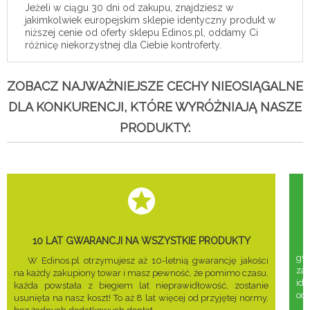
Jeżeli w ciągu 30 dni od zakupu, znajdziesz w
jakimkolwiek europejskim sklepie identyczny produkt w
niższej cenie od oferty sklepu Edinos.pl, oddamy Ci
różnicę niekorzystnej dla Ciebie kontroferty.
ZOBACZ NAJWAŻNIEJSZE CECHY NIEOSIĄGALNE
DLA KONKURENCJI, KTÓRE WYRÓŻNIAJĄ NASZE
PRODUKTY:
10 LAT GWARANCJI NA WSZYSTKIE PRODUKTY
gwa
W Edinos.pl otrzymujesz aż 10-letnią gwarancję jakości
za
na każdy zakupiony towar i masz pewność, że pomimo czasu,
ide
każda powstała z biegiem lat nieprawidłowość, zostanie
odd
usunięta na nasz koszt! To aż 8 lat więcej od przyjętej normy,