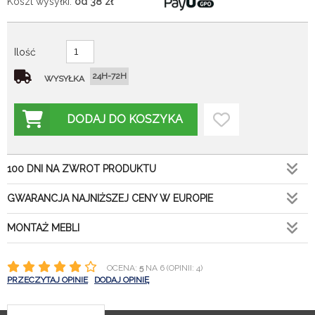
Koszt wysyłki:
od 38
zł
Ilość
24H-72H
WYSYŁKA
DODAJ DO KOSZYKA
100 DNI NA ZWROT PRODUKTU
GWARANCJA NAJNIŻSZEJ CENY W EUROPIE
MONTAŻ MEBLI
OCENA:
5
NA 6 (OPINII: 4)
PRZECZYTAJ OPINIE
DODAJ OPINIĘ