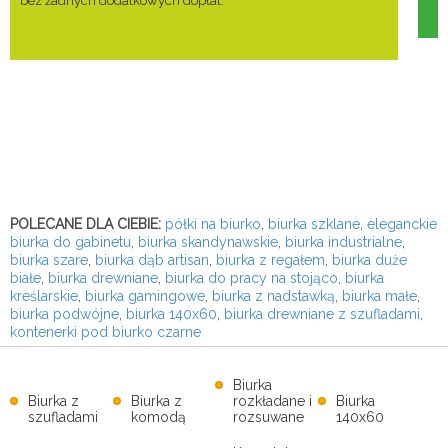
bez żadnych dodatkowych dopłat.
POLECANE DLA CIEBIE:
półki na biurko
,
biurka szklane
,
eleganckie
biurka do gabinetu
,
biurka skandynawskie
,
biurka industrialne
,
biurka szare
,
biurka dąb artisan
,
biurka z regałem
,
biurka duże
białe
,
biurka drewniane
,
biurka do pracy na stojąco
,
biurka
kreślarskie
,
biurka gamingowe
,
biurka z nadstawką
,
biurka małe
,
biurka podwójne
,
biurka 140x60
,
biurka drewniane z szufladami
,
kontenerki pod biurko czarne
Biurka
Biurka z
Biurka z
rozkładane i
Biurka
szufladami
komodą
rozsuwane
140x60