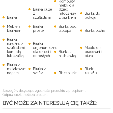
Komplety
mebli dla
Biurka duże
dzieci i
z
młodzieży
Biurka do
Biurka
szufladami
z biurkiem
pokoju
Meble z
Biurka
Biurka pod
biurkiem
proste
laptopa
Biurka olcha
Biurka
narożne z
Biurka
szufladami,
ergonomiczne
Meble do
komodą
dla dzieci i
Biurka z
pracowni i
lub szafką
dorosłych
nadstawką
biura
Biurka z
metalowymi
Biurka z
Biurka
nogami
szafką
Białe biurka
120x60
Szczegóły dotyczące zgodności produktu z przepisami:
Odpowiedzialność za produkt
BYĆ MOŻE ZAINTERESUJĄ CIĘ TAKŻE: