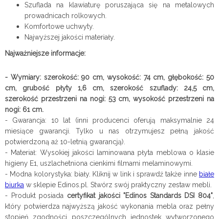
Szuflada na klawiaturę poruszająca się na metalowych
prowadnicach rolkowych.
Komfortowe uchwyty.
Najwyższej jakości materiały.
Najważniejsze informacje:
- Wymiary: szerokość: 90 cm, wysokość: 74 cm, głębokość: 50
cm, grubość płyty 1,6 cm, szerokość szuflady: 24,5 cm,
szerokość przestrzeni na nogi: 53 cm, wysokość przestrzeni na
nogi: 61 cm.
- Gwarancja: 10 lat (inni producenci oferują maksymalnie 24
miesiące gwarancji. Tylko u nas otrzymujesz pełną jakość
potwierdzoną aż 10-letnią gwarancją).
- Materiał: Wysokiej jakości laminowana płyta meblowa o klasie
higieny E1, uszlachetniona cienkimi filmami melaminowymi.
- Modna kolorystyka: biały.
Kliknij w link i sprawdź także inne
białe
biurka
w sklepie Edinos.pl. Stwórz swój praktyczny zestaw
mebli.
- Produkt posiada
certyfikat jakości "Edinos Standards DSI 804"
,
który potwierdza najwyższą jakość wykonania mebla oraz pełny
stopień zgodności poszczególnych jednostek wytworzonego