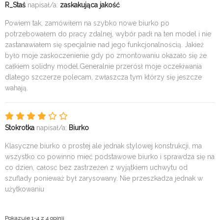
R_Staś
napisał/a:
zaskakująca jakość
Powiem tak, zamówiłem na szybko nowe biurko po
potrzebowałem do pracy zdalnej, wybór padł na ten model i nie
zastanawiałem się specjalnie nad jego funkcjonalnością. Jakież
było moje zaskoczenienie gdy po zmontowaniu okazało się że
całkiem solidny model.Generalnie przerósł moje oczekiwania
dlatego szczerze polecam, zwłaszcza tym którzy się jeszcze
wahają.
Stokrotka
napisał/a:
Biurko
Klasyczne biurko o prostej ale jednak stylowej konstrukcji, ma
wszystko co powinno mieć podstawowe biurko i sprawdza się na
co dzień, całość bez zastrzeżeń z wyjątkiem uchwytu od
szuflady ponieważ był zarysowany. Nie przeszkadza jednak w
użytkowaniu
Pokazuje 1-4 z 4 opinii