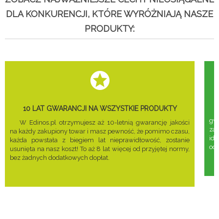
DLA KONKURENCJI, KTÓRE WYRÓŻNIAJĄ NASZE
PRODUKTY:
10 LAT GWARANCJI NA WSZYSTKIE PRODUKTY
gwa
W Edinos.pl otrzymujesz aż 10-letnią gwarancję jakości
za
na każdy zakupiony towar i masz pewność, że pomimo czasu,
ide
każda powstała z biegiem lat nieprawidłowość, zostanie
odd
usunięta na nasz koszt! To aż 8 lat więcej od przyjętej normy,
bez żadnych dodatkowych dopłat.