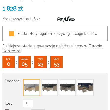
1 828
zł
Koszt wysyłki:
od 28
zł
Model, który regularnie przyciąga uwagę klientów.
Dzisiejsza oferta z gwarancją najniższej ceny w Europie.
Koniec za
:
DNI:
GODZ:
MIN:
SEK:
:
:
:
0
05
23
52
Podobne:
Ilość