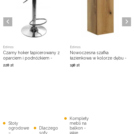
Edinos
Edinos
Czarny hoker tapicerowany z
Nowoczesna szafka
oparciem i podnóżkiem -
łazienkowa w kolorze dębu -
Melux 3X
Dafo 4X
228
zł
198
zł
Komplety
Stoły
mebli na
ogrodowe
Dlaczego
balkon -
–
sofy
jakie