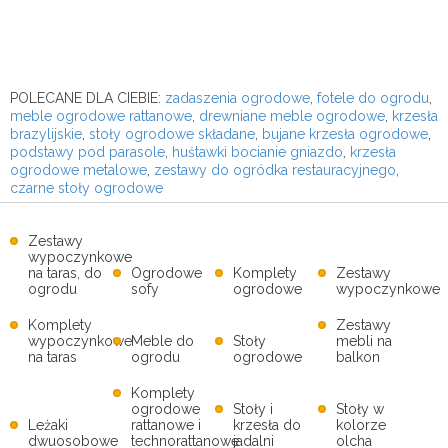
POLECANE DLA CIEBIE:
zadaszenia ogrodowe
,
fotele do ogrodu
,
meble ogrodowe rattanowe
,
drewniane meble ogrodowe
,
krzesła
brazylijskie
,
stoły ogrodowe składane
,
bujane krzesła ogrodowe
,
podstawy pod parasole
,
huśtawki bocianie gniazdo
,
krzesła
ogrodowe metalowe
,
zestawy do ogródka restauracyjnego
,
czarne stoły ogrodowe
Zestawy
wypoczynkowe
na taras, do
Ogrodowe
Komplety
Zestawy
ogrodu
sofy
ogrodowe
wypoczynkowe
Komplety
Zestawy
wypoczynkowe
Meble do
Stoły
mebli na
na taras
ogrodu
ogrodowe
balkon
Komplety
ogrodowe
Stoły i
Stoły w
Leżaki
rattanowe i
krzesła do
kolorze
dwuosobowe
technorattanowe
jadalni
olcha