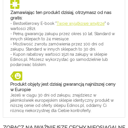
Zamawiając ten produkt dzisiaj, otrzymasz od nas
gratis:
- Bestsellerowy E-book "
Twoje wyjątkowe wnętrze
" o
wartości 28zł.
- Pełną gwarancję zakupu przez okres 10 lat. Standard w
innych sklepach to 24 miesiące.
- Możliwość zwrotu zamówienia przez 100 dni od
zakupu. Standard w innych sklepach to 30 dni.
- Kupon rabatowy wartości 15zł na zakupy w sklepie
Edinos.pl. Możesz wykorzystać go samodzielnie lub
podarować bliskim.
Produkt objęty jest dzisiaj gwarancją najniższej ceny
w Europie
Jeżeli w ciągu 30 dni od zakupu, znajdziesz w
jakimkolwiek europejskim sklepie identyczny produkt w
niższej cenie od oferty sklepu Edinos.pl, oddamy Ci
różnicę niekorzystnej dla Ciebie kontroferty.
ZOBACZ NAJWAŻNIEJSZE CECHY NIEOSIĄGALNE