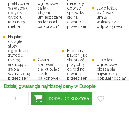
praktyczne
ogrodowe
materiały
wskazówki
są tak
dobrze
Jakie leżaki
dotyczące
chętnie
sprawdzą
plażowe
wyboru
umieszczane
się na
umilą
idealnego
na tarasach i
otwartej
wakacyjny
mebla
balkonach?
przestrzeni?
odpoczynek?
Na jakie
okrągłe
stoły
ogrodowe
Meble na
zwrócić
balkon: jak
uwagę,
Czym
stworzyć
Jakie ławki
aranżując
kierować
przytulny
ogrodowe
swoją
się, kupując
ogród na
cieszą się
wymarzoną
leżaki
otwartej
największą
przestrzeń?
balkonowe?
przestrzeni
popularnością?
Dzisiaj gwarancja najniższej ceny w Europie
Najlepsze
Najlepsze
W jaki
stoliki na
stoliki na
sposób
balkon – jak
balkon – jak
komplety
Co warto
DODAJ DO KOSZYKA
wybrać
wybrać
mebli
wiedzieć
idealny
idealny
mogą
przed
model do
model do
uatrakcyjnić
zakupem
twojej
twojej
wygląd
fotela
przestrzeni?
przestrzeni?
balkonu?
wypoczynkoweg