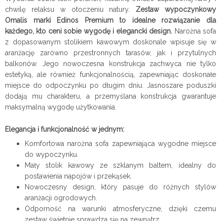
chwilę relaksu w otoczeniu natury.
Zestaw wypoczynkowy
Omalis marki Edinos Premium to idealne rozwiązanie dla
każdego, kto ceni sobie wygodę i elegancki design.
Narożna sofa
z dopasowanym stolikiem kawowym doskonale wpisuje się w
aranżację zarówno przestronnych tarasów, jak i przytulnych
balkonów. Jego nowoczesna konstrukcja zachwyca nie tylko
estetyką, ale również funkcjonalnością, zapewniając doskonałe
miejsce do odpoczynku po długim dniu. Jasnoszare poduszki
dodają mu charakteru, a przemyślana konstrukcja gwarantuje
maksymalną wygodę użytkowania.
Elegancja i funkcjonalność w jednym:
Komfortowa narożna sofa zapewniająca wygodne miejsce
do wypoczynku.
Mały stolik kawowy ze szklanym baltem, idealny do
postawienia napojów i przekąsek.
Nowoczesny design, który pasuje do różnych stylów
aranżacji ogrodowych.
Odporność na warunki atmosferyczne, dzięki czemu
zestaw świetnie sprawdza się na zewnątrz.