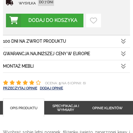
DO 7 DNI
WYSYŁKA
DODAJ DO KOSZYKA
100 DNI NA ZWROT PRODUKTU
GWARANCJA NAJNIŻSZEJ CENY W EUROPIE
MONTAŻ MEBLI
OCENA:
5
NA 6 (OPINII: 6)
PRZECZYTAJ OPINIE
DODAJ OPINIĘ
SPECYFIKACJA I
OPIS PRODUKTU
OPINIE KLIENTÓW
WYMIARY
Wyobraź sobie letni poranek, filiżankę świeżo zaparzonej kawy i