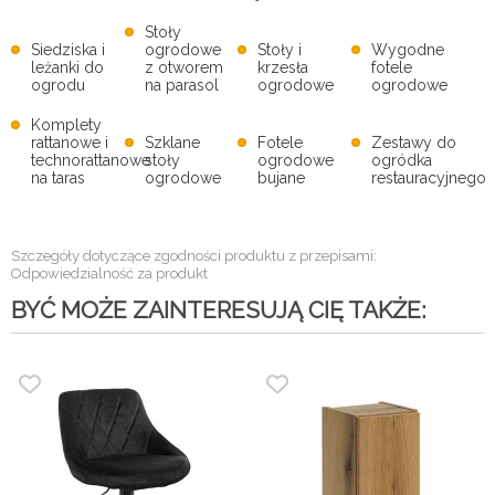
Stoły
Siedziska i
ogrodowe
Stoły i
Wygodne
leżanki do
z otworem
krzesła
fotele
ogrodu
na parasol
ogrodowe
ogrodowe
Komplety
rattanowe i
Szklane
Fotele
Zestawy do
technorattanowe
stoły
ogrodowe
ogródka
na taras
ogrodowe
bujane
restauracyjnego
Szczegóły dotyczące zgodności produktu z przepisami:
Odpowiedzialność za produkt
BYĆ MOŻE ZAINTERESUJĄ CIĘ TAKŻE: