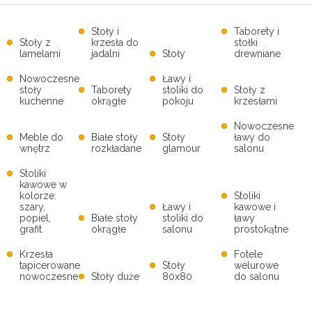
Stoły i
Taborety i
Stoły z
krzesła do
stołki
lamelami
jadalni
Stoły
drewniane
Nowoczesne
Ławy i
stoły
Taborety
stoliki do
Stoły z
kuchenne
okrągłe
pokoju
krzesłami
Nowoczesne
Meble do
Białe stoły
Stoły
ławy do
wnętrz
rozkładane
glamour
salonu
Stoliki
kawowe w
kolorze:
Stoliki
szary,
Ławy i
kawowe i
popiel,
Białe stoły
stoliki do
ławy
grafit
okrągłe
salonu
prostokątne
Krzesła
Fotele
tapicerowane
Stoły
welurowe
nowoczesne
Stoły duże
80x80
do salonu