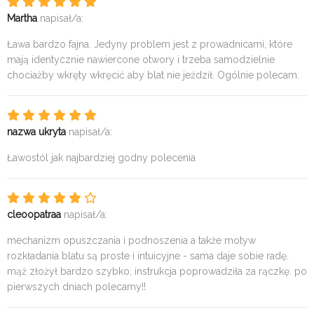
Martha
napisał/a:
Ława bardzo fajna. Jedyny problem jest z prowadnicami, które
mają identycznie nawiercone otwory i trzeba samodzielnie
chociażby wkręty wkręcić aby blat nie jeździł. Ogólnie polecam.
nazwa ukryta
napisał/a:
Ławostól jak najbardziej godny polecenia
cleoopatraa
napisał/a:
mechanizm opuszczania i podnoszenia a także motyw
rozkładania blatu są proste i intuicyjne - sama daje sobie radę.
mąż złożył bardzo szybko, instrukcja poprowadziła za rączkę. po
pierwszych dniach polecamy!!