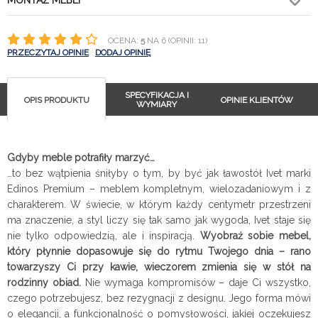
MONTAŻ MEBLI
OCENA:
5
NA 6 (OPINII: 11)
PRZECZYTAJ OPINIE
DODAJ OPINIĘ
SPECYFIKACJA I
OPIS PRODUKTU
OPINIE KLIENTÓW
WYMIARY
Gdyby meble potrafiły marzyć…
…to bez wątpienia śniłyby o tym, by być jak ławostół Ivet marki
Edinos Premium – meblem kompletnym, wielozadaniowym i z
charakterem. W świecie, w którym każdy centymetr przestrzeni
ma znaczenie, a styl liczy się tak samo jak wygoda, Ivet staje się
nie tylko odpowiedzią, ale i inspiracją.
Wyobraź sobie mebel,
który płynnie dopasowuje się do rytmu Twojego dnia – rano
towarzyszy Ci przy kawie, wieczorem zmienia się w stół na
rodzinny obiad.
Nie wymaga kompromisów – daje Ci wszystko,
czego potrzebujesz, bez rezygnacji z designu. Jego forma mówi
o elegancji, a funkcjonalność o pomysłowości, jakiej oczekujesz