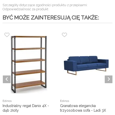
Szczegóły dotyczące zgodności produktu z przepisami:
Odpowiedzialność za produkt
BYĆ MOŻE ZAINTERESUJĄ CIĘ TAKŻE:
Edinos
Edinos
Industrialny regał Danix 4X -
Granatowa elegancka
dąb złoty
trzyosobowa sofa - Ladi 3X