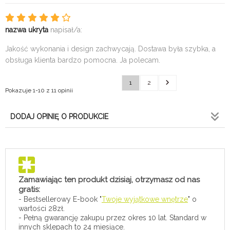
nazwa ukryta
napisał/a:
Jakość wykonania i design zachwycają. Dostawa była szybka, a
obsługa klienta bardzo pomocna. Ja polecam.
1
2
Pokazuje 1-10 z 11 opinii
DODAJ OPINIĘ O PRODUKCIE
Zamawiając ten produkt dzisiaj, otrzymasz od nas
gratis:
- Bestsellerowy E-book "
Twoje wyjątkowe wnętrze
" o
wartości 28zł.
- Pełną gwarancję zakupu przez okres 10 lat. Standard w
innych sklepach to 24 miesiące.