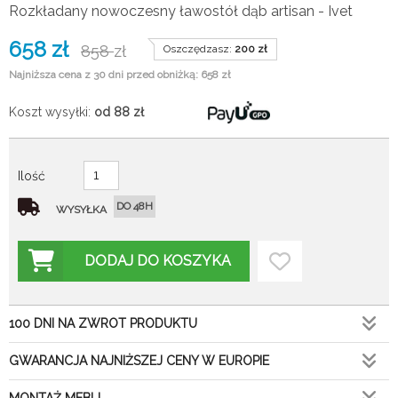
Rozkładany nowoczesny ławostół dąb artisan - Ivet
658
zł
858
zł
Oszczędzasz:
200
zł
Najniższa cena z 30 dni przed obniżką: 658 zł
Koszt wysyłki:
od 88
zł
Ilość
DO 48H
WYSYŁKA
DODAJ DO KOSZYKA
100 DNI NA ZWROT PRODUKTU
GWARANCJA NAJNIŻSZEJ CENY W EUROPIE