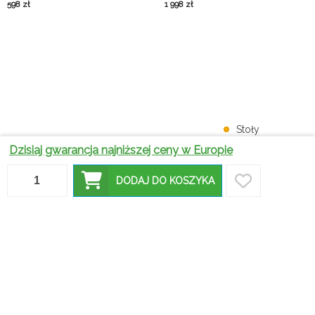
598
zł
1 998
zł
Stoły
ogrodowe
Dzisiaj gwarancja najniższej ceny w Europie
–
praktyczne
Jakie
Wybór
Taborety w
wskazówki
DODAJ DO KOSZYKA
ławostoły
idealnego
domu -
dotyczące
cieszą się
stołu – na
komfort i
wyboru
największą
co zwrócić
styl w
idealnego
popularnością?
uwagę?
jednym
mebla
Taborety
kuchenne –
Czy stoły
W jakich
jakie
drewniane
wnętrzach
wybrać?
Krzesła z
to dobry
najlepiej
najlepsze
ekoskóry -
wybór do
prezentują
modele do
poradnik
nowoczesnych
się krzesła
kuchni i
dla