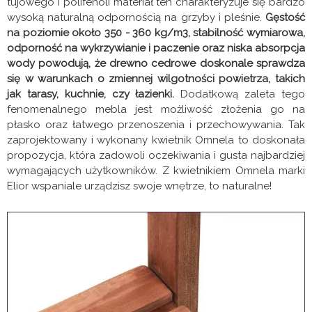
tujowego i polifenoli materiał ten charakteryzuje się bardzo
wysoką naturalną odpornością na grzyby i pleśnie.
Gęstość
na poziomie około 350 - 360 kg/m3, stabilność wymiarowa,
odporność na wykrzywianie i paczenie oraz niska absorpcja
wody powodują, że drewno cedrowe doskonale sprawdza
się w warunkach o zmiennej wilgotności powietrza, takich
jak tarasy, kuchnie, czy łazienki.
Dodatkową zaleta tego
fenomenalnego mebla jest możliwość złożenia go na
płasko oraz łatwego przenoszenia i przechowywania. Tak
zaprojektowany i wykonany kwietnik Omnela to doskonała
propozycja, która zadowoli oczekiwania i gusta najbardziej
wymagających użytkowników. Z kwietnikiem Omnela marki
Elior wspaniale urządzisz swoje wnętrze, to naturalne!