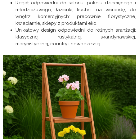
Regał odpowiedni do salonu, pokoju dziecięcego i
młodzieżowego, łazienki, kuchni, na werandę, do
wnętrz komercyjnych: pracownie florystyczne,
kwiaciarnie, sklepy z produktami eko.
Unikatowy design odpowiedni do różnych aranżacji:
klasycznej, rustykalnej, skandynawskiej,
marynistycznej, country i nowoczesnej.