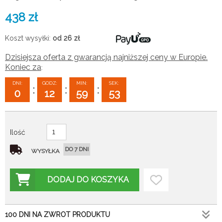
438
zł
Koszt wysyłki:
od 26
zł
Dzisiejsza oferta z gwarancją najniższej ceny w Europie.
Koniec za
:
DNI:
GODZ:
MIN:
SEK:
:
:
:
0
12
59
52
Ilość
DO 7 DNI
WYSYŁKA
DODAJ DO KOSZYKA
100 DNI NA ZWROT PRODUKTU