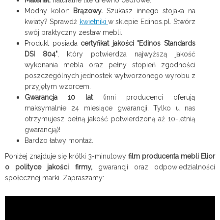
Materiał:
naturalne lite drewno cedrowe.
Modny kolor:
Brązowy.
Szukasz innego stojaka na
kwiaty? Sprawdź
kwietniki
w sklepie Edinos.pl. Stwórz
swój praktyczny zestaw mebli.
Produkt posiada
certyfikat jakości "Edinos Standards
DSI 804"
, który potwierdza najwyższą jakość
wykonania mebla oraz pełny stopień zgodności
poszczególnych jednostek wytworzonego wyrobu z
przyjętym wzorcem.
Gwarancja 10 lat
(inni producenci oferują
maksymalnie 24 miesiące gwarancji. Tylko u nas
otrzymujesz pełną jakość potwierdzoną aż 10-letnią
gwarancją)!
Bardzo łatwy montaż.
Poniżej znajduje się krótki 3-minutowy
film producenta mebli Elior
o polityce jakości firmy,
gwarancji oraz odpowiedzialności
społecznej marki. Zapraszamy: