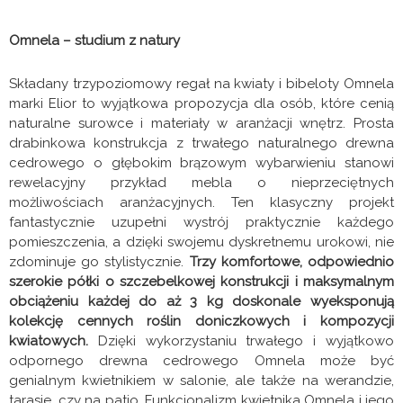
Omnela – studium z natury
Składany trzypoziomowy regał na kwiaty i bibeloty Omnela
marki Elior to wyjątkowa propozycja dla osób, które cenią
naturalne surowce i materiały w aranżacji wnętrz. Prosta
drabinkowa konstrukcja z trwałego naturalnego drewna
cedrowego o głębokim brązowym wybarwieniu stanowi
rewelacyjny przykład mebla o nieprzeciętnych
możliwościach aranżacyjnych. Ten klasyczny projekt
fantastycznie uzupełni wystrój praktycznie każdego
pomieszczenia, a dzięki swojemu dyskretnemu urokowi, nie
zdominuje go stylistycznie.
Trzy komfortowe, odpowiednio
szerokie półki o szczebelkowej konstrukcji i maksymalnym
obciążeniu każdej do aż 3 kg doskonale wyeksponują
kolekcję cennych roślin doniczkowych i kompozycji
kwiatowych.
Dzięki wykorzystaniu trwałego i wyjątkowo
odpornego drewna cedrowego Omnela może być
genialnym kwietnikiem w salonie, ale także na werandzie,
tarasie, czy na patio. Funkcjonalizm kwietnika Omnela i jego