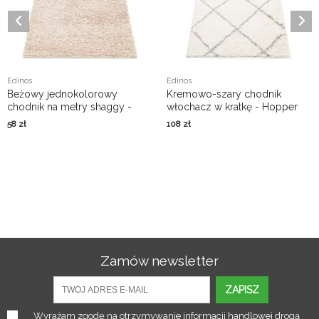
Edinos
Edinos
Beżowy jednokolorowy
Kremowo-szary chodnik
chodnik na metry shaggy -
włochacz w kratkę - Hopper
Milino
4X
58
zł
108
zł
Zamów newsletter
ZAPISZ
Wyrażam zgodę na otrzymywanie informacji handlowej drogą