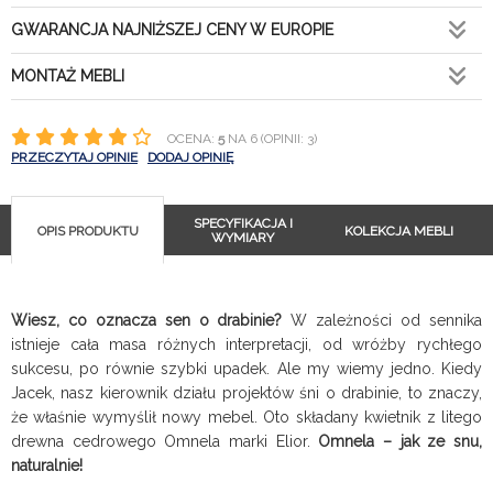
GWARANCJA NAJNIŻSZEJ CENY W EUROPIE
MONTAŻ MEBLI
OCENA:
5
NA 6 (OPINII: 3)
PRZECZYTAJ OPINIE
DODAJ OPINIĘ
SPECYFIKACJA I
OPIS PRODUKTU
KOLEKCJA MEBLI
WYMIARY
Wiesz, co oznacza sen o drabinie?
W zależności od sennika
istnieje cała masa różnych interpretacji, od wróżby rychłego
sukcesu, po równie szybki upadek. Ale my wiemy jedno. Kiedy
Jacek, nasz kierownik działu projektów śni o drabinie, to znaczy,
że właśnie wymyślił nowy mebel. Oto składany kwietnik z litego
drewna cedrowego Omnela marki Elior.
Omnela – jak ze snu,
naturalnie!