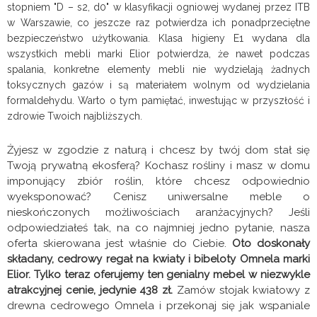
stopniem "D – s2, d0" w klasyfikacji ogniowej wydanej przez ITB
w Warszawie, co jeszcze raz potwierdza ich ponadprzeciętne
bezpieczeństwo użytkowania. Klasa higieny E1 wydana dla
wszystkich mebli marki Elior potwierdza, że nawet podczas
spalania, konkretne elementy mebli nie wydzielają żadnych
toksycznych gazów i są materiałem wolnym od wydzielania
formaldehydu. Warto o tym pamiętać, inwestując w przyszłość i
zdrowie Twoich najbliższych.
Żyjesz w zgodzie z naturą i chcesz by twój dom stał się
Twoją prywatną ekosferą? Kochasz rośliny i masz w domu
imponujący zbiór roślin, które chcesz odpowiednio
wyeksponować? Cenisz uniwersalne meble o
nieskończonych możliwościach aranżacyjnych? Jeśli
odpowiedziałeś tak, na co najmniej jedno pytanie, nasza
oferta skierowana jest właśnie do Ciebie.
Oto doskonały
składany, cedrowy regał na kwiaty i bibeloty Omnela marki
Elior. Tylko teraz oferujemy ten genialny mebel w niezwykle
atrakcyjnej cenie, jedynie 438 zł.
Zamów stojak kwiatowy z
drewna cedrowego Omnela i przekonaj się jak wspaniale