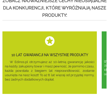
ZOBACZ NAJWAŻNIEJSZE CECHY NIEOSIĄGALNE
DLA KONKURENCJI, KTÓRE WYRÓŻNIAJĄ NASZE
PRODUKTY:
10 LAT GWARANCJI NA WSZYSTKIE PRODUKTY
gwa
W Edinos.pl otrzymujesz aż 10-letnią gwarancję jakości
za
na każdy zakupiony towar i masz pewność, że pomimo czasu,
ide
każda powstała z biegiem lat nieprawidłowość, zostanie
odd
usunięta na nasz koszt! To aż 8 lat więcej od przyjętej normy,
bez żadnych dodatkowych dopłat.