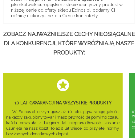
jakimkolwiek europejskim sklepie identyczny produkt w
niższej cenie od oferty sklepu Edinos.pl, oddamy Ci
różnicę niekorzystnej dla Ciebie kontroferty.
ZOBACZ NAJWAŻNIEJSZE CECHY NIEOSIĄGALNE
DLA KONKURENCJI, KTÓRE WYRÓŻNIAJĄ NASZE
PRODUKTY:
10 LAT GWARANCJI NA WSZYSTKIE PRODUKTY
gwa
W Edinos.pl otrzymujesz aż 10-letnią gwarancję jakości
za
na każdy zakupiony towar i masz pewność, że pomimo czasu,
ide
każda powstała z biegiem lat nieprawidłowość, zostanie
odd
usunięta na nasz koszt! To aż 8 lat więcej od przyjętej normy,
bez żadnych dodatkowych dopłat.