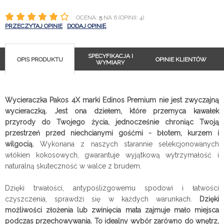
OCENA:
5
NA 6 (OPINII: 4)
PRZECZYTAJ OPINIE
DODAJ OPINIĘ
SPECYFIKACJA I
OPIS PRODUKTU
OPINIE KLIENTÓW
WYMIARY
Wycieraczka Pakos 4X marki Edinos Premium nie jest zwyczajną
wycieraczką. Jest ona dziełem, które przemyca kawałek
przyrody do Twojego życia, jednocześnie chroniąc Twoją
przestrzeń przed niechcianymi gośćmi - błotem, kurzem i
wilgocią.
Wykonana z naszych starannie selekcjonowanych
włókien kokosowych, gwarantuje wyjątkową wytrzymałość i
naturalną skuteczność w walce z brudem.
Dzięki trwałości, antypoślizgowemu spodowi i łatwości
czyszczenia, sprawdzi się w każdych warunkach.
Dzięki
możliwości złożenia lub zwinięcia mata zajmuje mało miejsca
podczas przechowywania. To idealny wybór zarówno do wnętrz,