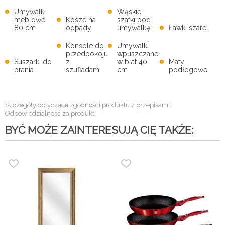
Umywalki
Wąskie
meblowe
Kosze na
szafki pod
80 cm
odpady
umywalkę
Ławki szare
Konsole do
Umywalki
przedpokoju
wpuszczane
Suszarki do
z
w blat 40
Maty
prania
szufladami
cm
podłogowe
Szczegóły dotyczące zgodności produktu z przepisami:
Odpowiedzialność za produkt
BYĆ MOŻE ZAINTERESUJĄ CIĘ TAKŻE: