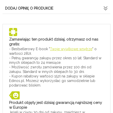
DODAJ OPINIĘ O PRODUKCIE
Zamawiając ten produkt dzisiaj, otrzymasz od nas
gratis:
- Bestsellerowy E-book "
Twoje wyjątkowe wnętrze
" o
wartości 28zł.
- Pełną gwarancję zakupu przez okres 10 lat. Standard w
innych sklepach to 24 miesiące.
- Możliwość zwrotu zamówienia przez 100 dni od
zakupu. Standard w innych sklepach to 30 dni.
- Kupon rabatowy wartości 15zł na zakupy w sklepie
Edinos.pl. Możesz wykorzystać go samodzielnie lub
podarować bliskim.
Produkt objęty jest dzisiaj gwarancją najniższej ceny
w Europie
Jeżeli w ciągu 30 dni od zakupu, znajdziesz w