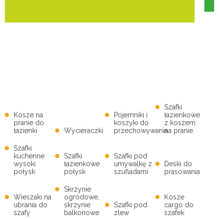
Szafki
Kosze na
Pojemniki i
łazienkowe
pranie do
koszyki do
z koszem
łazienki
Wycieraczki
przechowywania
na pranie
Szafki
kuchenne
Szafki
Szafki pod
wysoki
łazienkowe
umywalkę z
Deski do
połysk
połysk
szufladami
prasowania
Skrzynie
Wieszaki na
ogrodowe,
Kosze
ubrania do
skrzynie
Szafki pod
cargo do
szafy
balkonowe
zlew
szafek