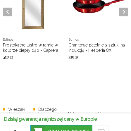
Edinos
Edinos
Prostokątne lustro w ramie w
Granitowe patelnie 3 sztuki na
kolorze ciepły dąb - Caprera
indukcję - Hesperia 8X
328
zł
328
zł
Wieszaki
Dlaczego
ścienne do
krzesła z
Które
Na co
przedpokoju,
ekoskóry
wieszaki
zwrócić
Dzisiaj gwarancja najniższej ceny w Europie
czyli
będą
podłogowe
uwagę
wyjątkowe
świetnym
będą
przed