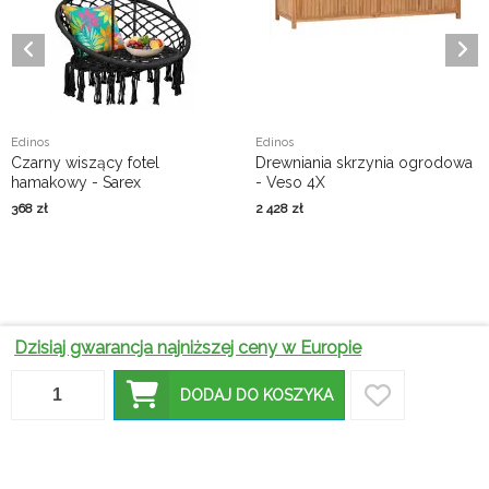
Edinos
Edinos
Czarny wiszący fotel
Drewniania skrzynia ogrodowa
hamakowy - Sarex
- Veso 4X
368
zł
2 428
zł
Dzisiaj gwarancja najniższej ceny w Europie
DODAJ DO KOSZYKA
Na jakie
Stoły
okrągłe
ogrodowe
stoły
–
ogrodowe
praktyczne
Jak dobrać
zwrócić
Stolik