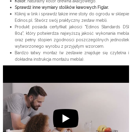
Kolor:
naturalny kolor drewna akacjowego.
Sprawdź inne wymiary stolików kawowych Figlar.
Kliknij w link i sprawdź także inne stoły do ogrodu w sklepie
Edinos.pl. Stwórz swój praktyczny zestaw mebli.
Produkt posiada certyfikat jakości "Edinos Standards DSI
804", który potwierdza najwyższą jakość wykonania mebla
oraz pełny stopień zgodności poszczególnych jednostek
wytworzonego wyrobu z przyjętym wzorcem.
Bardzo łatwy montaż (w zestawie znajduje się czytelna i
dokładna instrukcja montażu mebla).