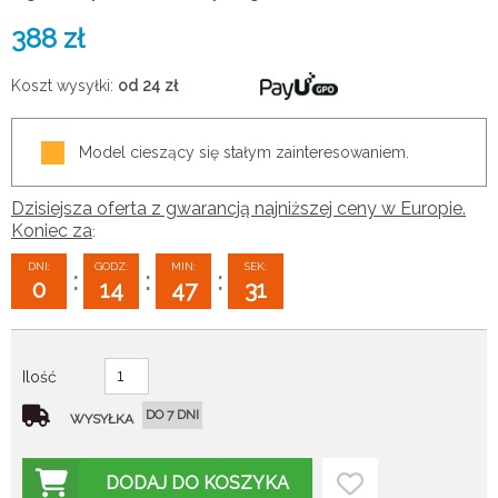
388
zł
Koszt wysyłki:
od 24
zł
Model cieszący się stałym zainteresowaniem.
Dzisiejsza oferta z gwarancją najniższej ceny w Europie.
Koniec za
:
DNI:
GODZ:
MIN:
SEK:
:
:
:
0
14
47
29
Ilość
DO 7 DNI
WYSYŁKA
DODAJ DO KOSZYKA