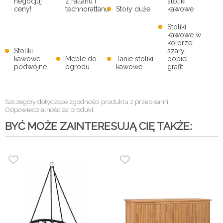
negocjuj
z rattanu i
stoliki
ceny!
technorattanu
Stoły duże
kawowe
Stoliki
kawowe w
kolorze:
Stoliki
szary,
kawowe
Meble do
Tanie stoliki
popiel,
podwójne
ogrodu
kawowe
grafit
Szczegóły dotyczące zgodności produktu z przepisami:
Odpowiedzialność za produkt
BYĆ MOŻE ZAINTERESUJĄ CIĘ TAKŻE: