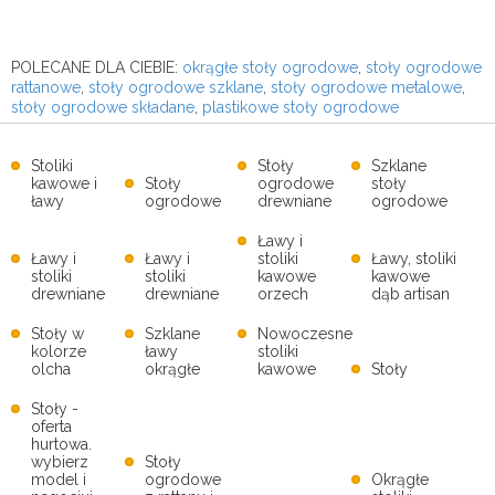
POLECANE DLA CIEBIE:
okrągłe stoły ogrodowe
,
stoły ogrodowe
rattanowe
,
stoły ogrodowe szklane
,
stoły ogrodowe metalowe
,
stoły ogrodowe składane
,
plastikowe stoły ogrodowe
Stoliki
Stoły
Szklane
kawowe i
Stoły
ogrodowe
stoły
ławy
ogrodowe
drewniane
ogrodowe
Ławy i
Ławy i
Ławy i
stoliki
Ławy, stoliki
stoliki
stoliki
kawowe
kawowe
drewniane
drewniane
orzech
dąb artisan
Stoły w
Szklane
Nowoczesne
kolorze
ławy
stoliki
olcha
okrągłe
kawowe
Stoły
Stoły -
oferta
hurtowa.
wybierz
Stoły
model i
ogrodowe
Okrągłe