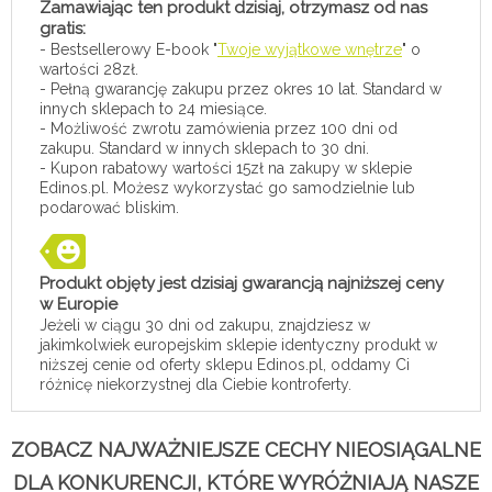
Zamawiając ten produkt dzisiaj, otrzymasz od nas
gratis:
- Bestsellerowy E-book "
Twoje wyjątkowe wnętrze
" o
wartości 28zł.
- Pełną gwarancję zakupu przez okres 10 lat. Standard w
innych sklepach to 24 miesiące.
- Możliwość zwrotu zamówienia przez 100 dni od
zakupu. Standard w innych sklepach to 30 dni.
- Kupon rabatowy wartości 15zł na zakupy w sklepie
Edinos.pl. Możesz wykorzystać go samodzielnie lub
podarować bliskim.
Produkt objęty jest dzisiaj gwarancją najniższej ceny
w Europie
Jeżeli w ciągu 30 dni od zakupu, znajdziesz w
jakimkolwiek europejskim sklepie identyczny produkt w
niższej cenie od oferty sklepu Edinos.pl, oddamy Ci
różnicę niekorzystnej dla Ciebie kontroferty.
ZOBACZ NAJWAŻNIEJSZE CECHY NIEOSIĄGALNE
DLA KONKURENCJI, KTÓRE WYRÓŻNIAJĄ NASZE