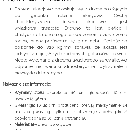
Drewno akacjowe pozyskuje się z drzew należących
do gatunku robinia akacjowa. Cechą
charakterystyczna drewna akacjowego jest
wyjątkowa trwałość. Drewno to jest giętkie i
elastyczne, trudno ulega uszkodzeniom, dzięki czemu
robinię nieraz porównuje się ją do dębu. Gęstość na
poziomie do 820 kg/m3 sprawia, że akacja jest
jednym z najcięższych rodzimych gatunków drewna.
Meble wykonane z drewna akacjowego są wyjątkowo
odporne na warunki atmosferyczne, wytrzymałe i
niezwykle dekoracyjne.
Najważniejsze informacje:
Wymiary stołu:
szerokość: 60 cm, głębokość: 60 cm,
wysokość 36cm.
Gwarancja: 10 lat (inni producenci oferują maksymalnie 24
miesiące gwarancji. Tylko u nas otrzymujesz pełną jakość
potwierdzoną aż 10-letnią gwarancją).
Materiał:
lite drewno akacjowe.