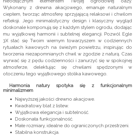
nieodłącznym elementem Twojej ogrodowej oazy.
Wykonany z drewna akacjowego, emanuje naturalnym
ciepłem, tworząc atmosferę sprzyjającą relaksowi i chwilom
refleksji. Jego minimalistyczny design i klasyczny wygląd
doskonale komponują się z każdym stylem ogrodu, dodając
mu wyjątkowej harmonii i subtelnej elegancji. Pozwól Egle
3X stać się Twoim wiernym towarzyszem w codziennych
rytuałach kawowych na świeżym powietrzu, inspirując do
tworzenia niezapomnianych chwil w zgodzie z naturą. Czas
wyrwać się z pędu codzienności i zanurzyć się w spokojnej
atmosferze, delektując się chwilami spędzonymi w
otoczeniu tego wyjątkowego stolika kawowego.
Harmonia natury spotyka się z funkcjonalnym
minimalizmem
Najwyższej jakości drewno akacjowe.
Kwadratowy blat z listew.
Wyjątkowa elegancja i subtelność.
Doskonała funkcjonalność.
Małe rozmiary, idealne do ograniczonych przestrzeni.
Stabilna konstrukcja.