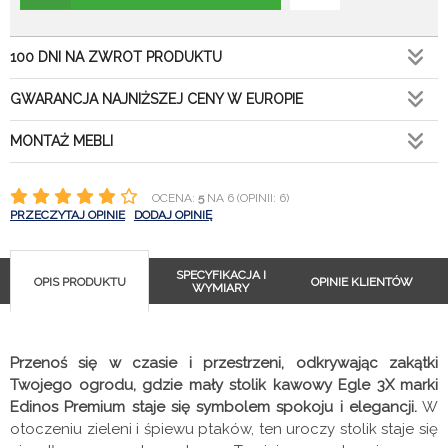
100 DNI NA ZWROT PRODUKTU
GWARANCJA NAJNIŻSZEJ CENY W EUROPIE
MONTAŻ MEBLI
OCENA:
5
NA 6 (OPINII: 6)
PRZECZYTAJ OPINIE
DODAJ OPINIĘ
SPECYFIKACJA I
OPIS PRODUKTU
OPINIE KLIENTÓW
WYMIARY
Przenoś się w czasie i przestrzeni, odkrywając zakątki
Twojego ogrodu, gdzie mały stolik kawowy Egle 3X marki
Edinos Premium staje się symbolem spokoju i elegancji.
W
otoczeniu zieleni i śpiewu ptaków, ten uroczy stolik staje się