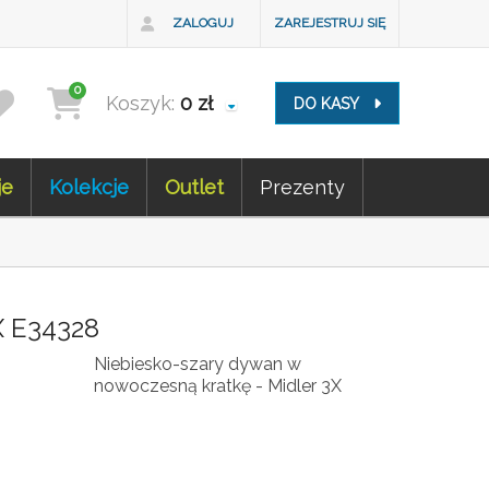
ZALOGUJ
ZAREJESTRUJ SIĘ
0
Koszyk:
0
zł
DO KASY
je
Kolekcje
Outlet
Prezenty
 E34328
Niebiesko-szary dywan w
nowoczesną kratkę - Midler 3X