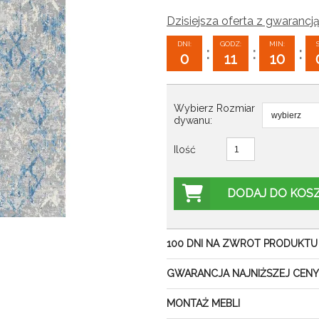
Dzisiejsza oferta z gwarancją
DNI:
GODZ:
MIN:
:
:
:
0
11
10
Wybierz Rozmiar
dywanu:
Ilość
DODAJ DO KOS
100 DNI NA ZWROT PRODUKTU
GWARANCJA NAJNIŻSZEJ CENY
MONTAŻ MEBLI