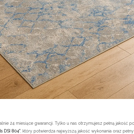
lnie 24 miesiące gwarancji. Tylko u nas otrzymujesz pełną jakość po
ds DSI 804"
, który potwierdza najwyższą jakość wykonania oraz peł