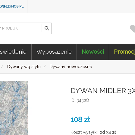
EP@EDINOS.PL
świetlenie
Wyposażenie
Nowości
Promoc
Dywany wg stylu
Dywany nowoczesne
DYWAN MIDLER 3X
ID: 34328
108
zł
Koszt wysyłki:
od 34
zł