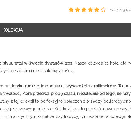
OCENA:
5
NA 
KOLEKCJA
 stylu, witaj w świecie dywanów Izos.
Nasza kolekcja to hołd dla n
ym designem i nieskazitelną jakością.
 w dotyku runie o imponującej wysokości 12 milimetrów. To uczuci
wałości, która przetrwa próbę czasu, niezależnie od tego, ile razy
any z tej kolekcji to perfekcyjne połączenie przędzy polipropylenowej
e się jeszcze wygodniejsze. Kolekcja Izos to przekrój nowoczesnych
minimalistycznym kształcie, czy tradycyjnym wzorze, ta kolekcja of