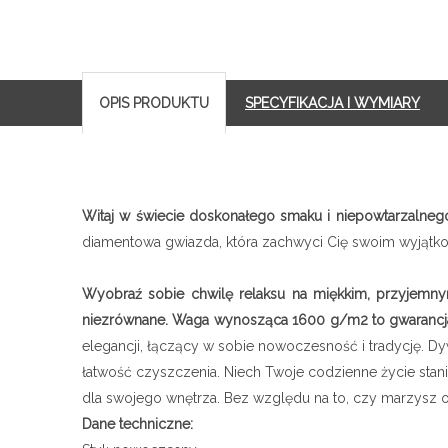
OPIS PRODUKTU
SPECYFIKACJA I WYMIARY
Witaj w świecie doskonałego smaku i niepowtarzalnego
diamentowa gwiazda, która zachwyci Cię swoim wyjątkow
Wyobraź sobie chwilę relaksu na miękkim, przyjemnym
niezrównane. Waga wynosząca 1600 g/m2 to gwarancja tr
elegancji, łączący w sobie nowoczesność i tradycję. Dyw
łatwość czyszczenia. Niech Twoje codzienne życie stani
dla swojego wnętrza. Bez względu na to, czy marzysz o 
Dane techniczne: