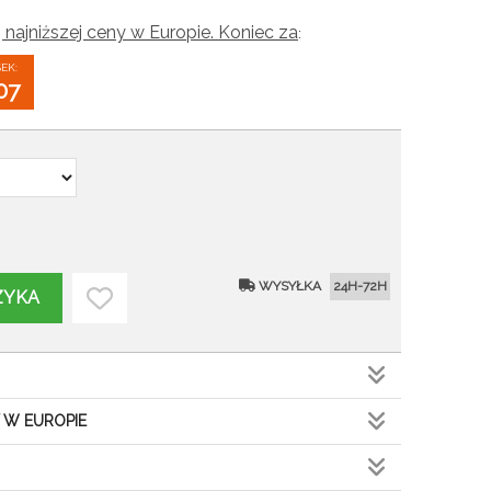
 najniższej ceny w Europie. Koniec za
:
SEK:
06
WYSYŁKA
24H-72H
ZYKA
 W EUROPIE