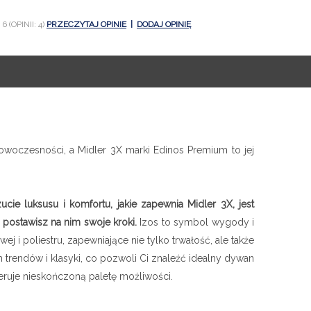
6 (OPINII: 4)
PRZECZYTAJ OPINIE
|
DODAJ OPINIĘ
owoczesności, a Midler 3X marki Edinos Premium to jej
e luksusu i komfortu, jakie zapewnia Midler 3X, jest
 postawisz na nim swoje kroki.
Izos to symbol wygody i
 i poliestru, zapewniające nie tylko trwałość, ale także
 trendów i klasyki, co pozwoli Ci znaleźć idealny dywan
eruje nieskończoną paletę możliwości.