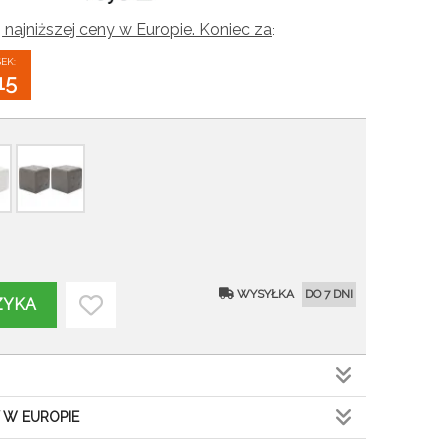
 najniższej ceny w Europie. Koniec za
:
SEK:
13
WYSYŁKA
DO 7 DNI
ZYKA
 W EUROPIE