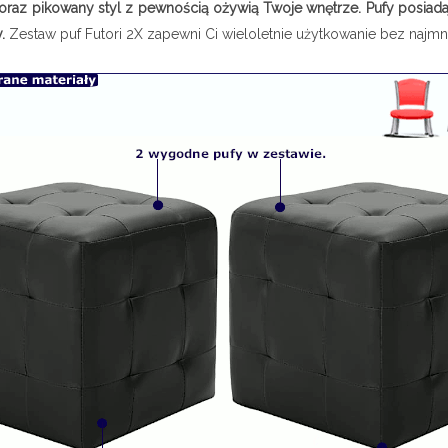
oraz pikowany styl z pewnością ożywią Twoje wnętrze. Pufy posiada
.
Zestaw puf Futori 2X zapewni Ci wieloletnie użytkowanie bez najm