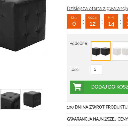
Dzisiejsza oferta z gwarancją
DNI:
GODZ:
MIN:
:
:
:
0
12
14
Podobne:
Ilość
DODAJ DO KOS
100 DNI NA ZWROT PRODUKTU
GWARANCJA NAJNIŻSZEJ CENY