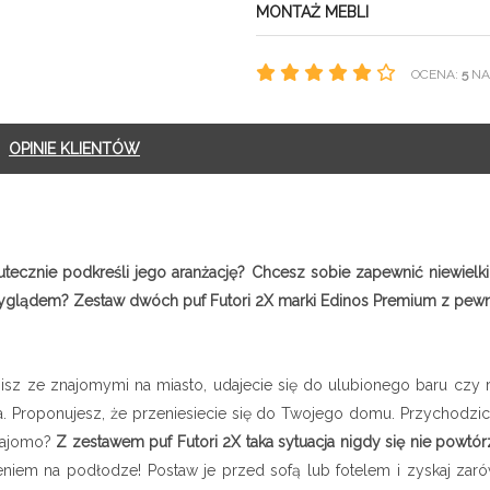
MONTAŻ MEBLI
OCENA:
5
NA 
OPINIE KLIENTÓW
tecznie podkreśli jego aranżację? Chcesz sobie zapewnić niewielki
yglądem? Zestaw dwóch puf Futori 2X marki Edinos Premium z pewno
sz ze znajomymi na miasto, udajecie się do ulubionego baru czy res
ia. Proponujesz, że przeniesiecie się do Twojego domu. Przychodzicie
znajomo?
Z zestawem puf Futori 2X taka sytuacja nigdy się nie powtór
niem na podłodze! Postaw je przed sofą lub fotelem i zyskaj zaró