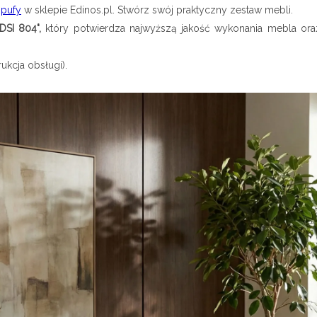
e
pufy
w sklepie Edinos.pl. Stwórz swój praktyczny zestaw mebli.
DSI 804",
który potwierdza najwyższą jakość wykonania mebla ora
ukcja obsługi).