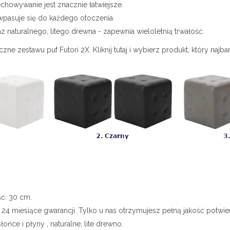
echowywanie jest znacznie łatwiejsze.
wpasuje się do każdego otoczenia.
 naturalnego, litego drewna - zapewnia wieloletnią trwałość.
ne zestawu puf Futori 2X. Kliknij tutaj i wybierz produkt, który najb
ć: 30 cm.
e 24 miesiące gwarancji. Tylko u nas otrzymujesz pełną jakość potwie
ońce i płyny , naturalne, lite drewno.