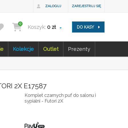
ZALOGUJ
ZAREJESTRUJ SIĘ
0
Koszyk:
0
zł
DO KASY
je
Kolekcje
Outlet
Prezenty
ORI 2X E17587
Komplet czarnych puf do salonu i
sypialni - Futori 2X