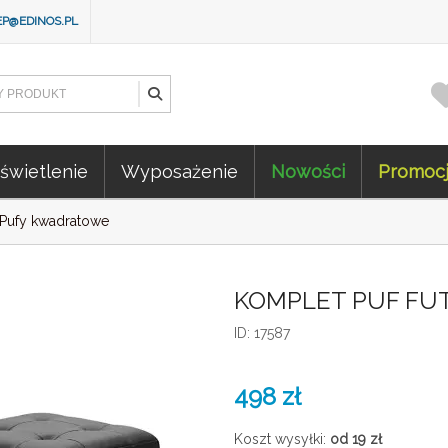
EP@EDINOS.PL
świetlenie
Wyposażenie
Nowości
Promoc
Pufy kwadratowe
KOMPLET PUF FUT
ID: 17587
498
zł
Koszt wysyłki:
od 19
zł