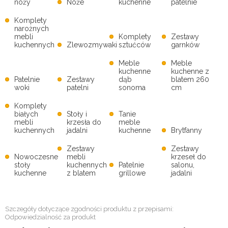
noży
Noże
kuchenne
patelnie
Komplety
narożnych
mebli
Komplety
Zestawy
kuchennych
Zlewozmywaki
sztućców
garnków
Meble
Meble
kuchenne
kuchenne z
Patelnie
Zestawy
dąb
blatem 260
woki
patelni
sonoma
cm
Komplety
białych
Stoły i
Tanie
mebli
krzesła do
meble
kuchennych
jadalni
kuchenne
Brytfanny
Zestawy
Zestawy
Nowoczesne
mebli
krzeseł do
stoły
kuchennych
Patelnie
salonu,
kuchenne
z blatem
grillowe
jadalni
Szczegóły dotyczące zgodności produktu z przepisami:
Odpowiedzialność za produkt