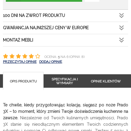
100 DNI NA ZWROT PRODUKTU
GWARANCJA NAJNIŻSZEJ CENY W EUROPIE
MONTAŻ MEBLI
OCENA:
5
NA 6 (OPINII: 8)
PRZECZYTAJ OPINIE
DODAJ OPINIĘ
SPECYFIKACJA I
OPIS PRODUKTU
OPINIE KLIENTÓW
WYMIARY
Te chwile, kiedy przygotowując kolację, sięgasz po noże Prado
3X – to moment, który zmieni Twoje doświadczenia kuchenne na
zawsze.
Niezależnie od Twoich kulinarnych umiejętności, Prado
3X stanie się nieodłącznym elementem Twoich codziennych
rytuałów i pomoże Ci odkrywać nowe smaki. Zestaw 5 noży z