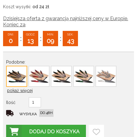
Koszt wysyłki:
od 24
zł
Dzisiejsza oferta z gwarancją najniższej ceny w Europie.
Koniec za
:
DNI:
GODZ:
MIN:
SEK:
:
:
:
0
13
09
42
Podobne:
pokaż więcej
Ilość
DO 48H
WYSYŁKA
DODAJ DO KOSZYKA