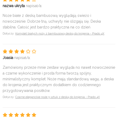
nazwa ukryta
napisał/a:
Noże białe z deską bambusową wyglądają świeżo i
nowocześnie. Dobrze tną, uchwyty nie ślizgają się. Deska
stabilna. Całość jest bardzo praktyczna na co dzień
Dotyczy:
Komplet białych noży z bambusową deską do krojenia - Prado 4X
Joasia
napisał/a:
Zamówiony przeze mnie zestaw wygląda no nawet nowocześnie
a czarne wykończenie i prosta forma tworzą spójny,
minimalistyczny komplet. Noże mają standardową wagę, a deska
do krojenia jest praktycznym dodatkiem do codziennego
przygotowywania posiłków.
Dotyczy:
Czarne eleganckie noże 5 sztuk z deską do krojenia - Prado 4X