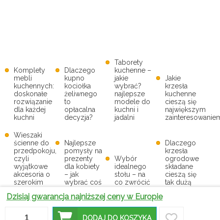
Taborety
Komplety
Dlaczego
kuchenne –
mebli
kupno
jakie
Jakie
kuchennych:
kociołka
wybrać?
krzesła
doskonałe
żeliwnego
najlepsze
kuchenne
rozwiązanie
to
modele do
cieszą się
dla każdej
opłacalna
kuchni i
największym
kuchni
decyzja?
jadalni
zainteresowanie
Wieszaki
ścienne do
Najlepsze
Dlaczego
przedpokoju,
pomysły na
krzesła
czyli
prezenty
Wybór
ogrodowe
wyjątkowe
dla kobiety
idealnego
składane
akcesoria o
– jak
stołu – na
cieszą się
szerokim
wybrać coś
co zwrócić
tak dużą
zastosowaniu
wyjątkowego?
uwagę?
popularnością?
Dzisiaj gwarancja najniższej ceny w Europie
Dlaczego
zestawy
Dlaczego
DODAJ DO KOSZYKA