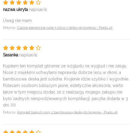
nazwa ukryta
napisał/a:
Uwag nie mam
Dotyczy:
Czarne eleganckie noże 5 sztuk z deską do krojenia - Prado 4X
Sasanka
napisał/a:
Kupiłam ten komplet głównie ze względu na wygląd i nie żałuję.
Noże z miękkimi uchwytami naprawdę dobrze leżą w dłoni, a
bambusowa deska jest solidna. Krojenie idzie szybko i wygodnie.
Polecam osobom lubiącym jasne, estetyczne akcesoria, warto
także w tym miejscu dodać że z realizacją mojego zakupu nie
było żadnych niespodziewanych komplikacji, paczka dotarła w 3
dni :))))
Dotyczy:
Komplet białych noży z bambusową deską do krojenia - Prado 4X