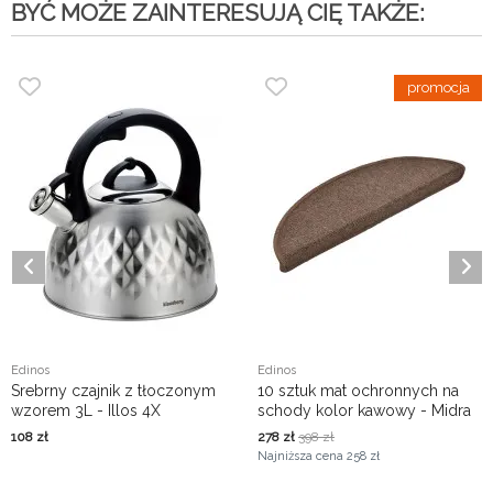
BYĆ MOŻE ZAINTERESUJĄ CIĘ TAKŻE:
Edinos
Edinos
Srebrny czajnik z tłoczonym
10 sztuk mat ochronnych na
wzorem 3L - Illos 4X
schody kolor kawowy - Midra
5X
108
zł
278
zł
398
zł
Najniższa cena
258 zł