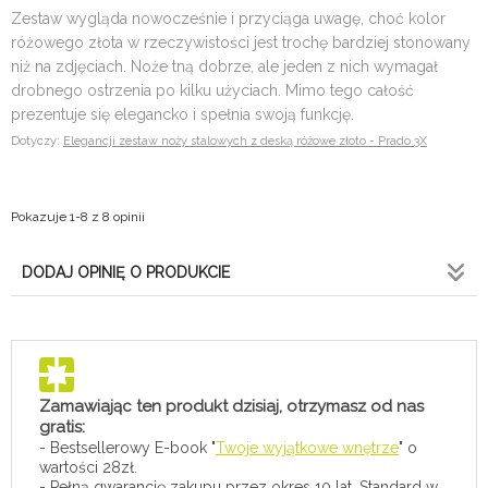
Zestaw wygląda nowocześnie i przyciąga uwagę, choć kolor
różowego złota w rzeczywistości jest trochę bardziej stonowany
niż na zdjęciach. Noże tną dobrze, ale jeden z nich wymagał
drobnego ostrzenia po kilku użyciach. Mimo tego całość
prezentuje się elegancko i spełnia swoją funkcję.
Dotyczy:
Elegancji zestaw noży stalowych z deską różowe złoto - Prado 3X
Pokazuje 1-8 z 8 opinii
DODAJ OPINIĘ O PRODUKCIE
Zamawiając ten produkt dzisiaj, otrzymasz od nas
gratis:
- Bestsellerowy E-book "
Twoje wyjątkowe wnętrze
" o
wartości 28zł.
- Pełną gwarancję zakupu przez okres 10 lat. Standard w