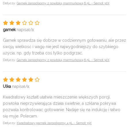
Dotyczy:
Garnek żaroodporny z powłoką marmurkową 6,5L - Semot 32X
garnek
napisał/a:
Garnek sprawdza się dobrze w codziennym gotowaniu, ale przez
swoją wielkość i wagę nie jest najwygodniejszy do szybkiego
użycia, np. gdy trzeba coś tylko podgrzać.
Dotyczy:
Garnek żaroodporny z powłoką marmurkową 6,5L - Semot 32X
Ulka
napisał/a:
Kwadratowy kształt ułatwia mieszczenie większych porcji,
powłoka nieprzywierająca działa świetnie, a szklana pokrywa
pozwala kontrolować gotowanie. Nadaje się na indukcję i łatwo
się myje. Polecam.
Dotyczy:
Kwadratowy garnek żaroodporny 4,5L - Semot 33X