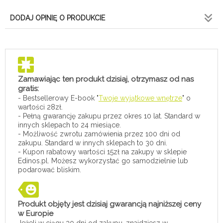
DODAJ OPINIĘ O PRODUKCIE
Zamawiając ten produkt dzisiaj, otrzymasz od nas
gratis:
- Bestsellerowy E-book "
Twoje wyjątkowe wnętrze
" o
wartości 28zł.
- Pełną gwarancję zakupu przez okres 10 lat. Standard w
innych sklepach to 24 miesiące.
- Możliwość zwrotu zamówienia przez 100 dni od
zakupu. Standard w innych sklepach to 30 dni.
- Kupon rabatowy wartości 15zł na zakupy w sklepie
Edinos.pl. Możesz wykorzystać go samodzielnie lub
podarować bliskim.
Produkt objęty jest dzisiaj gwarancją najniższej ceny
w Europie
Jeżeli w ciągu 30 dni od zakupu, znajdziesz w