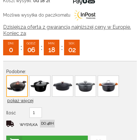
Koszt wysyłki:
od 18
zł
Możliwa wysyłka do paczkomatu
Dzisiejsza oferta z gwarancją najniższej ceny w Europie.
Koniec za
:
DNI:
GODZ:
MIN:
SEK:
:
:
:
0
06
18
01
Podobne:
pokaż więcej
Ilość
DO 48H
WYSYŁKA