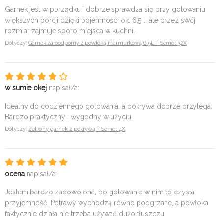
Garnek jest w porządku i dobrze sprawdza się przy gotowaniu
większych porcji dzięki pojemności ok. 6,5 l, ale przez swój
rozmiar zajmuje sporo miejsca w kuchni.
Dotyczy:
Garnek żaroodporny z powłoką marmurkową 6,5L - Semot 32X
w sumie okej
napisał/a:
Idealny do codziennego gotowania, a pokrywa dobrze przylega.
Bardzo praktyczny i wygodny w użyciu.
Dotyczy:
Żeliwny garnek z pokrywą - Semot 4X
ocena
napisał/a:
Jestem bardzo zadowolona, bo gotowanie w nim to czysta
przyjemność. Potrawy wychodzą równo podgrzane, a powłoka
faktycznie działa nie trzeba używać dużo tłuszczu.