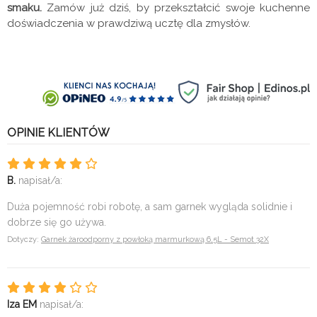
smaku.
Zamów już dziś, by przekształcić swoje kuchenne
doświadczenia w prawdziwą ucztę dla zmysłów.
OPINIE KLIENTÓW
B.
napisał/a:
Duża pojemność robi robotę, a sam garnek wygląda solidnie i
dobrze się go używa.
Dotyczy:
Garnek żaroodporny z powłoką marmurkową 6,5L - Semot 32X
Iza EM
napisał/a: