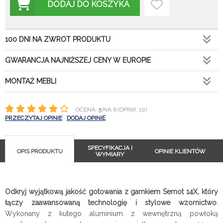
DODAJ DO KOSZYKA
100 DNI NA ZWROT PRODUKTU
GWARANCJA NAJNIŻSZEJ CENY W EUROPIE
MONTAŻ MEBLI
OCENA:
5
NA 6 (OPINII: 10)
PRZECZYTAJ OPINIE
DODAJ OPINIĘ
SPECYFIKACJA I
OPIS PRODUKTU
OPINIE KLIENTÓW
WYMIARY
Odkryj wyjątkową jakość gotowania z garnkiem Semot 14X, który
łączy zaawansowaną technologię i stylowe wzornictwo
.
Wykonany z kutego aluminium z wewnętrzną powłoką