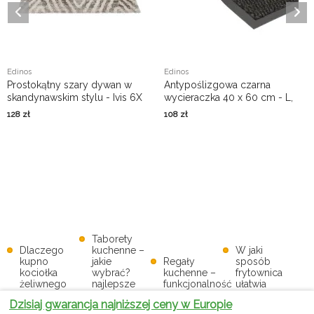
Edinos
Edinos
Prostokątny szary dywan w
Antypoślizgowa czarna
skandynawskim stylu - Ivis 6X
wycieraczka 40 x 60 cm - L,
3X
128
zł
108
zł
Taborety
Dlaczego
kuchenne –
W jaki
kupno
jakie
Regały
sposób
kociołka
wybrać?
kuchenne –
frytownica
żeliwnego
najlepsze
funkcjonalność
ułatwia
to
modele do
i styl w
codzienne
Dzisiaj gwarancja najniższej ceny w Europie
opłacalna
kuchni i
twojej
życie w