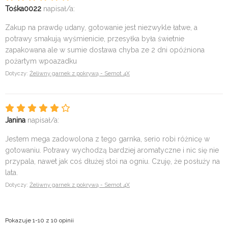
Tośka0022
napisał/a:
Zakup na prawdę udany, gotowanie jest niezwykle łatwe, a
potrawy smakują wyśmienicie, przesyłka była świetnie
zapakowana ale w sumie dostawa chyba ze 2 dni opóźniona
pożartym wpoazadku
Dotyczy:
Żeliwny garnek z pokrywą - Semot 4X
Janina
napisał/a:
Jestem mega zadowolona z tego garnka, serio robi różnicę w
gotowaniu. Potrawy wychodzą bardziej aromatyczne i nic się nie
przypala, nawet jak coś dłużej stoi na ogniu. Czuję, że posłuży na
lata.
Dotyczy:
Żeliwny garnek z pokrywą - Semot 4X
Pokazuje 1-10 z 10 opinii