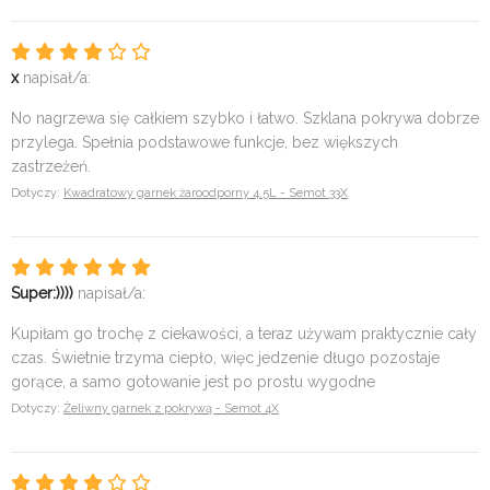
x
napisał/a:
No nagrzewa się całkiem szybko i łatwo. Szklana pokrywa dobrze
przylega. Spełnia podstawowe funkcje, bez większych
zastrzeżeń.
Dotyczy:
Kwadratowy garnek żaroodporny 4,5L - Semot 33X
Super:))))
napisał/a:
Kupiłam go trochę z ciekawości, a teraz używam praktycznie cały
czas. Świetnie trzyma ciepło, więc jedzenie długo pozostaje
gorące, a samo gotowanie jest po prostu wygodne
Dotyczy:
Żeliwny garnek z pokrywą - Semot 4X