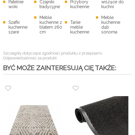
Patelnie
Czajniki
Przybory
wiszące do
woki
tradycyjne
kuchenne
kuchni
Meble
Meble
Szafki
kuchenne z
Tanie
kuchenne
kuchenne
blatem 260
meble
dąb
szare
cm
kuchenne
sonoma
Szczegóły dotyczące zgodności produktu z przepisami:
Odpowiedzialność za produkt
BYĆ MOŻE ZAINTERESUJĄ CIĘ TAKŻE: