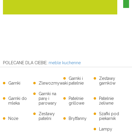
POLECANE DLA CIEBIE:
meble kuchenne
Garnki i
Zestawy
Garnki
Zlewozmywaki
patelnie
garnków
Garnki na
Garnki do
parę i
Patelnie
Patelnie
mleka
parowary
grillowe
żeliwne
Zestawy
Szafki pod
Noże
patelni
Brytfanny
piekarnik
Lampy