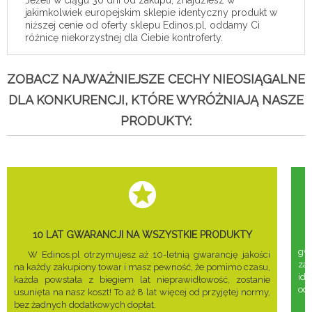
jakimkolwiek europejskim sklepie identyczny produkt w
niższej cenie od oferty sklepu Edinos.pl, oddamy Ci
różnicę niekorzystnej dla Ciebie kontroferty.
ZOBACZ NAJWAŻNIEJSZE CECHY NIEOSIĄGALNE
DLA KONKURENCJI, KTÓRE WYRÓŻNIAJĄ NASZE
PRODUKTY:
10 LAT GWARANCJI NA WSZYSTKIE PRODUKTY
gwa
W Edinos.pl otrzymujesz aż 10-letnią gwarancję jakości
za
na każdy zakupiony towar i masz pewność, że pomimo czasu,
ide
każda powstała z biegiem lat nieprawidłowość, zostanie
odd
usunięta na nasz koszt! To aż 8 lat więcej od przyjętej normy,
bez żadnych dodatkowych dopłat.