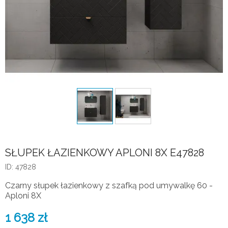
SŁUPEK ŁAZIENKOWY APLONI 8X E47828
ID: 47828
Czarny słupek łazienkowy z szafką pod umywalkę 60 -
Aploni 8X
1 638
zł