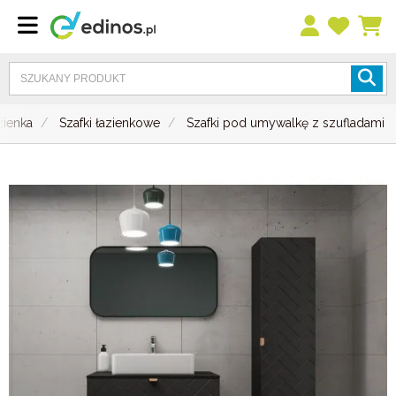
zienka
Szafki łazienkowe
Szafki pod umywalkę z szufladami