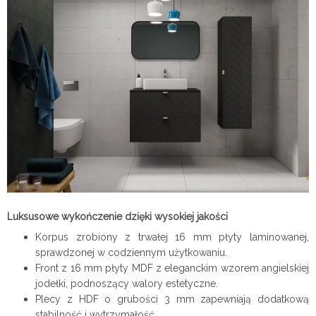
Luksusowe wykończenie dzięki wysokiej jakości
Korpus zrobiony z trwałej 16 mm płyty laminowanej,
sprawdzonej w codziennym użytkowaniu.
Front z 16 mm płyty MDF z eleganckim wzorem angielskiej
jodełki, podnoszący walory estetyczne.
Plecy z HDF o grubości 3 mm zapewniają dodatkową
stabilność i wytrzymałość.