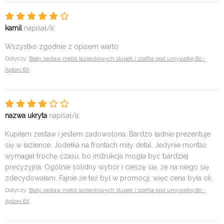
kamil
napisał/a:
Wszystko zgodnie z opisem warto
Dotyczy:
Biały zestaw mebli łazienkowych słupek i szafka pod umywalkę 60 -
Aploni 8X
nazwa ukryta
napisał/a:
Kupiłam zestaw i jestem zadowolona. Bardzo ładnie prezentuje
się w łazience. Jodełka na frontach miły detal. Jedynie montaż
wymagał trochę czasu, bo instrukcja mogła być bardziej
precyzyjna. Ogólnie solidny wybór i cieszę się, że na niego się
zdecydowałam. Fajnie że też był w promocji, więc cena była ok.
Dotyczy:
Biały zestaw mebli łazienkowych słupek i szafka pod umywalkę 60 -
Aploni 8X