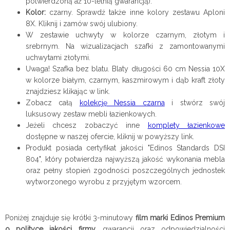
potwierdzoną aż 10-letnią gwarancją).
Kolor:
czarny
. Sprawdź także inne kolory zestawu Aploni
8X. Kliknij i zamów swój ulubiony.
W zestawie uchwyty w kolorze czarnym, złotym i
srebrnym. Na wizualizacjach szafki z zamontowanymi
uchwytami złotymi.
Uwaga! Szafka bez blatu. Blaty długości 60 cm Nessia 10X
w kolorze białym, czarnym, kaszmirowym i dąb kraft złoty
znajdziesz klikając w link.
Zobacz całą
kolekcję Nessia czarna
i stwórz swój
luksusowy zestaw mebli łazienkowych.
Jeżeli chcesz zobaczyć inne
komplety łazienkowe
dostępne w naszej ofercie, kliknij w powyższy link.
Produkt posiada certyfikat jakości "Edinos Standards DSI
804", który potwierdza najwyższą jakość wykonania mebla
oraz pełny stopień zgodności poszczególnych jednostek
wytworzonego wyrobu z przyjętym wzorcem.
Poniżej znajduje się krótki 3-minutowy
film marki Edinos Premium
o polityce jakości firmy,
gwarancji oraz odpowiedzialności