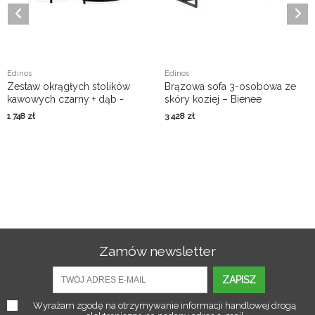
Edinos
Edinos
Zestaw okrągłych stolików
Brązowa sofa 3-osobowa ze
kawowych czarny + dąb -
skóry koziej – Bienee
Eloise
1 748
zł
3 428
zł
Zamów newsletter
ZAPISZ
Wyrażam zgodę na otrzymywanie informacji handlowej drogą