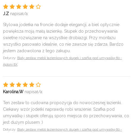
J.Z
napisał/a:
Stylowa jodełka na froncie dodaje elegancji, a biel optycznie
powiększa moją małą łazienkę. Słupek do przechowywania
świetne rozwiązanie na wszystkie drobiazgi. Przy montażu
wszystko pasowało idealnie, co nie zawsze się zdarza. Bardzo
jestem zadowolona z tego zakupu.
Dotyczy:
Biały zestaw mebli łazienkowych słupek i szafka pod umywalkę 60 -
Aploni 8X
Karolina.W
napisał/a:
Ten zestaw to cudowna propozycja do nowoczesnej łazienki.
Ciekawy wzór jodełki naprawdę robi wrażenie. Szafka pod
umywalkę i słupek oferują sporo miejsca do przechowywania, co
jest dużym plusem :)
Dotyczy:
Biały zestaw mebli łazienkowych słupek i szafka pod umywalkę 60 -