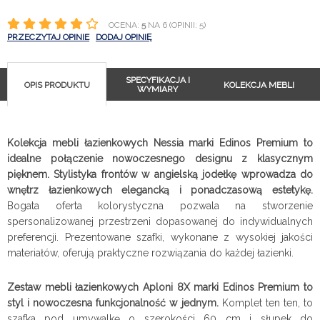
OCENA:
5
NA 6 (OPINII: 5)
PRZECZYTAJ OPINIE
DODAJ OPINIĘ
SPECYFIKACJA I
OPIS PRODUKTU
KOLEKCJA MEBLI
WYMIARY
Kolekcja mebli łazienkowych Nessia marki Edinos Premium to
idealne połączenie nowoczesnego designu z klasycznym
pięknem. Stylistyka frontów w angielską jodełkę wprowadza do
wnętrz łazienkowych elegancką i ponadczasową estetykę.
Bogata oferta kolorystyczna pozwala na stworzenie
spersonalizowanej przestrzeni dopasowanej do indywidualnych
preferencji. Prezentowane szafki, wykonane z wysokiej jakości
materiałów, oferują praktyczne rozwiązania do każdej łazienki.
Zestaw mebli łazienkowych Aploni 8X marki Edinos Premium to
styl i nowoczesna funkcjonalność w jednym.
Komplet ten ten, to
szafka pod umywalkę o szerokości 60 cm i słupek do