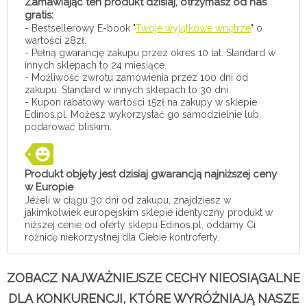
Zamawiając ten produkt dzisiaj, otrzymasz od nas
gratis:
- Bestsellerowy E-book "
Twoje wyjątkowe wnętrze
" o
wartości 28zł.
- Pełną gwarancję zakupu przez okres 10 lat. Standard w
innych sklepach to 24 miesiące.
- Możliwość zwrotu zamówienia przez 100 dni od
zakupu. Standard w innych sklepach to 30 dni.
- Kupon rabatowy wartości 15zł na zakupy w sklepie
Edinos.pl. Możesz wykorzystać go samodzielnie lub
podarować bliskim.
Produkt objęty jest dzisiaj gwarancją najniższej ceny
w Europie
Jeżeli w ciągu 30 dni od zakupu, znajdziesz w
jakimkolwiek europejskim sklepie identyczny produkt w
niższej cenie od oferty sklepu Edinos.pl, oddamy Ci
różnicę niekorzystnej dla Ciebie kontroferty.
ZOBACZ NAJWAŻNIEJSZE CECHY NIEOSIĄGALNE
DLA KONKURENCJI, KTÓRE WYRÓŻNIAJĄ NASZE