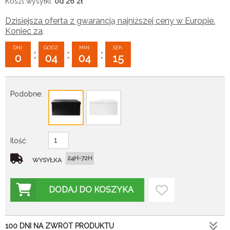
Koszt wysyłki:
od 26
zł
Dzisiejsza oferta z gwarancją najniższej ceny w Europie.
Koniec za
:
DNI:
GODZ:
MIN:
SEK:
:
:
:
0
04
04
14
Podobne:
Ilość
24H-72H
WYSYŁKA
DODAJ DO KOSZYKA
100 DNI NA ZWROT PRODUKTU