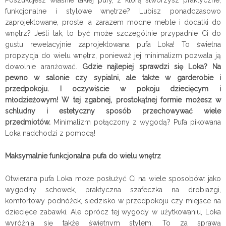
Poszukujesz właśnie takiej pufy, z którą stworzysz praktyczne,
funkcjonalne i stylowe wnętrze? Lubisz ponadczasowo
zaprojektowane, proste, a zarazem modne meble i dodatki do
wnętrz? Jeśli tak, to być może szczególnie przypadnie Ci do
gustu rewelacyjnie zaprojektowana pufa Loka! To świetna
propzycja do wielu wnętrz, ponieważ jej minimalizm pozwala ją
dowolnie aranżować.
Gdzie najlepiej sprawdzi się Loka? Na
pewno w salonie czy sypialni, ale także w garderobie i
przedpokoju. I oczywiście w pokoju dziecięcym i
młodzieżowym! W tej zgabnej, prostokątnej formie możesz w
schludny i estetyczny sposób przechowywać wiele
przedmiotów.
Minimalizm połączony z wygodą? Pufa pikowana
Loka nadchodzi z pomocą!
Maksymalnie funkcjonalna pufa do wielu wnętrz
Otwierana pufa Loka
może posłużyć Ci na wiele sposobów: jako
wygodny schowek, praktyczna szafeczka na drobiazgi,
komfortowy podnóżek, siedzisko w przedpokoju czy miejsce na
dziecięce zabawki. Ale oprócz tej wygody w użytkowaniu, Loka
wyróżnia się także świetnym stylem. To za sprawą