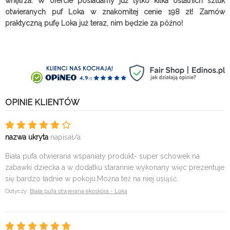
wnętrza. W ofercie posiadamy już tylko kilka ostatnich sztuk
otwieranych puf Loka w znakomitej cenie 198
zł! Zamów
praktyczną pufę Loka już teraz, nim będzie za późno!
OPINIE KLIENTÓW
nazwa ukryta
napisał/a:
Biała pufa otwierana wspaniały produkt- super schowek na
zabawki dziecka a w dodatku starannie wykonany więc prezentuje
się bardzo ładnie w pokoju.Można też na niej usiąść.
Dotyczy:
Biała pufa otwierana ekoskóra - Loka