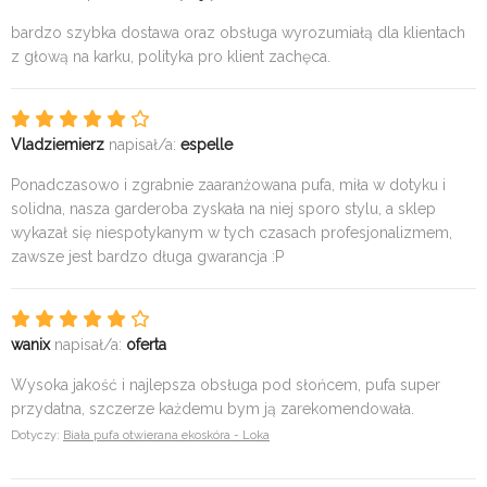
bardzo szybka dostawa oraz obsługa wyrozumiałą dla klientach
z głową na karku, polityka pro klient zachęca.
Vladziemierz
napisał/a:
espelle
Ponadczasowo i zgrabnie zaaranżowana pufa, miła w dotyku i
solidna, nasza garderoba zyskała na niej sporo stylu, a sklep
wykazał się niespotykanym w tych czasach profesjonalizmem,
zawsze jest bardzo długa gwarancja :P
wanix
napisał/a:
oferta
Wysoka jakość i najlepsza obsługa pod słońcem, pufa super
przydatna, szczerze każdemu bym ją zarekomendowała.
Dotyczy:
Biała pufa otwierana ekoskóra - Loka