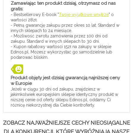
Zamawiając ten produkt dzisiaj, otrzymasz od nas
gratis:
- Bestsellerowy E-book "
Twoje wyjątkowe wnętrze
" o
wartości 28zł.
- Pełną gwarancję zakupu przez okres 10 lat. Standard w
innych sklepach to 24 miesiące.
- Możliwość zwrotu zamówienia przez 100 dni od
zakupu. Standard w innych sklepach to 30 dni.
- Kupon rabatowy wartości 15zł na zakupy w sklepie
Edinos.pl. Możesz wykorzystać go samodzielnie lub
podarować bliskim.
Produkt objęty jest dzisiaj gwarancją najniższej ceny
w Europie
Jeżeli w ciągu 30 dni od zakupu, znajdziesz w
jakimkolwiek europejskim sklepie identyczny produkt w
niższej cenie od oferty sklepu Edinos.pl, oddamy Ci
różnicę niekorzystnej dla Ciebie kontroferty.
ZOBACZ NAJWAŻNIEJSZE CECHY NIEOSIĄGALNE
DLA KONKURENCJI, KTÓRE WYRÓŻNIAJĄ NASZE