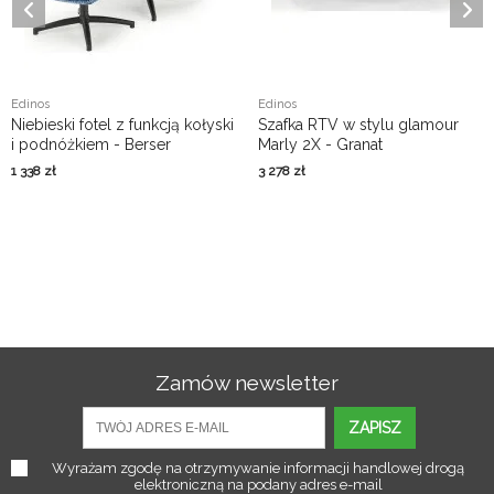
Edinos
Edinos
Niebieski fotel z funkcją kołyski
Szafka RTV w stylu glamour
i podnóżkiem - Berser
Marly 2X - Granat
1 338
zł
3 278
zł
Zamów newsletter
ZAPISZ
Wyrażam zgodę na otrzymywanie informacji handlowej drogą
elektroniczną na podany adres e-mail