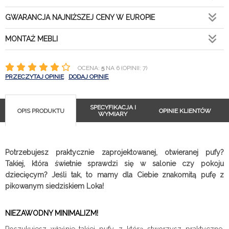
GWARANCJA NAJNIŻSZEJ CENY W EUROPIE
MONTAŻ MEBLI
OCENA:
5
NA 6 (OPINII: 7)
PRZECZYTAJ OPINIE
DODAJ OPINIĘ
SPECYFIKACJA I
OPIS PRODUKTU
OPINIE KLIENTÓW
WYMIARY
Potrzebujesz praktycznie zaprojektowanej, otwieranej pufy?
Takiej, która świetnie sprawdzi się w salonie czy pokoju
dziecięcym? Jeśli tak, to mamy dla Ciebie znakomitą pufę z
pikowanym siedziskiem Loka!
NIEZAWODNY MINIMALIZM!