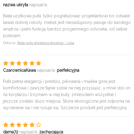
nazwa ukryta
napisał/a:
Biała użytkowa pufa, tylko pogratulować projektantowi bo odwalił
kawał dobrej roboty, mebel jest niezastąpiony pasuje do każdego
wnętrza i pełni funkcję bardzo przyjemnego schowka, od siebie
polecam.
Dotyczy:
Biała pufa otwierana ekoskóra - Loka
CzarownicaKawa
napisał/a:
perfekcyjna
Pufa pełna elegancji i prestiżu, pikowana i miękka góra jest
komfortowa i zawsze fajnie sobie na niej przysiąść, u mnie stoi on
na korytarzu i trzymam w niej buty, zmieściłam wszystkie i
jeszcze zostało dużo miejsca. Skóra ekologiczna jest odporna na
wycieranie się i nie rysuje się. Szczerze produkt jest perfekcyjny.
dama72
napisał/a:
zachęcająca