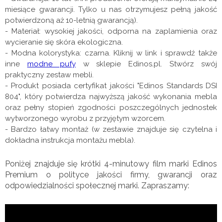
miesiące gwarancji. Tylko u nas otrzymujesz pełną jakość
potwierdzoną aż 10-letnią gwarancją).
- Materiał: wysokiej jakości, odporna na zaplamienia oraz
wycieranie się skóra ekologiczna
.
- Modna kolorystyka: czarna. Kliknij w link i sprawdź także
inne
modne pufy
w sklepie Edinos.pl. Stwórz swój
praktyczny zestaw mebli.
- Produkt posiada certyfikat jakości "Edinos Standards DSI
804", który potwierdza najwyższą jakość wykonania mebla
oraz pełny stopień zgodności poszczególnych jednostek
wytworzonego wyrobu z przyjętym wzorcem.
- Bardzo łatwy montaż (w zestawie znajduje się czytelna i
dokładna instrukcja montażu mebla).
Poniżej znajduje się krótki 4-minutowy film marki Edinos
Premium o polityce jakości firmy, gwarancji oraz
odpowiedzialności społecznej marki. Zapraszamy: