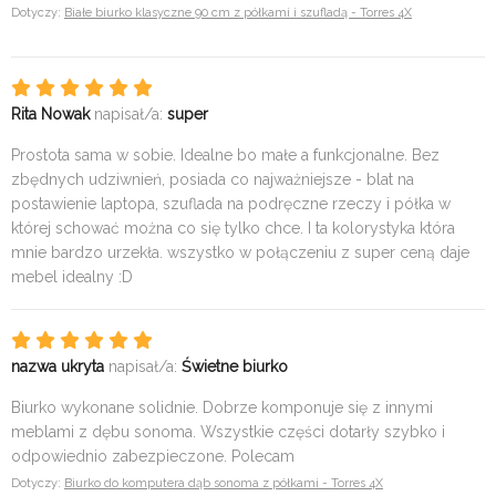
Dotyczy:
Białe biurko klasyczne 90 cm z półkami i szufladą - Torres 4X
Rita Nowak
napisał/a:
super
Prostota sama w sobie. Idealne bo małe a funkcjonalne. Bez
zbędnych udziwnień, posiada co najważniejsze - blat na
postawienie laptopa, szuflada na podręczne rzeczy i półka w
której schować można co się tylko chce. I ta kolorystyka która
mnie bardzo urzekła. wszystko w połączeniu z super ceną daje
mebel idealny :D
nazwa ukryta
napisał/a:
Świetne biurko
Biurko wykonane solidnie. Dobrze komponuje się z innymi
meblami z dębu sonoma. Wszystkie części dotarły szybko i
odpowiednio zabezpieczone. Polecam
Dotyczy:
Biurko do komputera dąb sonoma z półkami - Torres 4X