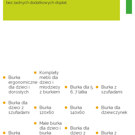
bez żadnych dodatkowych dopłat.
Komplety
Biurka
mebli dla
ergonomiczne
dzieci i
dla dzieci i
młodzieży
Biurka dla 5,
Biurka z
dorosłych
z biurkiem
6, 7 latka
szufladami
Biurka dla
dzieci z
Biurka
Biurka
Biurka dla
szufladami
120x60
140x60
dziewczynek
Małe biurka
dla dzieci i
Biurka dla
Biurka
biurka
dzieci z
Biurka z