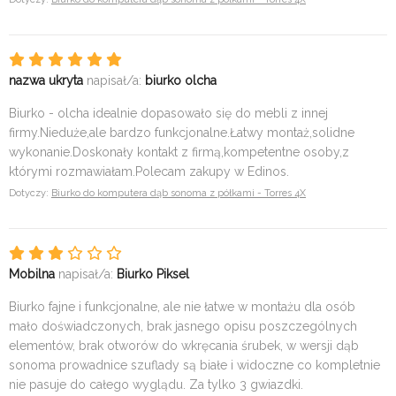
nazwa ukryta
napisał/a:
biurko olcha
Biurko - olcha idealnie dopasowało się do mebli z innej
firmy.Nieduże,ale bardzo funkcjonalne.Łatwy montaż,solidne
wykonanie.Doskonały kontakt z firmą,kompetentne osoby,z
którymi rozmawiałam.Polecam zakupy w Edinos.
Dotyczy:
Biurko do komputera dąb sonoma z półkami - Torres 4X
Mobilna
napisał/a:
Biurko Piksel
Biurko fajne i funkcjonalne, ale nie łatwe w montażu dla osób
mało doświadczonych, brak jasnego opisu poszczególnych
elementów, brak otworów do wkręcania śrubek, w wersji dąb
sonoma prowadnice szuflady są białe i widoczne co kompletnie
nie pasuje do całego wyglądu. Za tylko 3 gwiazdki.