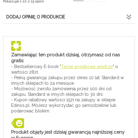
Pokazuje 1-10 z 15 opinii
DODAJ OPINIĘ O PRODUKCIE
Zamawiając ten produkt dzisiaj, otrzymasz od nas
gratis:
- Bestsellerowy E-book "
Twoje wyjątkowe wnętrze
" o
wartości 28zł.
- Pełną gwarancję zakupu przez okres 10 lat. Standard w
innych sklepach to 24 miesiące.
- Możliwość zwrotu zamówienia przez 100 dni od
zakupu. Standard w innych sklepach to 30 dni.
- Kupon rabatowy wartości 15zł na zakupy w sklepie
Edinos.pl. Możesz wykorzystać go samodzielnie lub
podarować bliskim.
Produkt objęty jest dzisiaj gwarancją najniższej ceny
w Europie