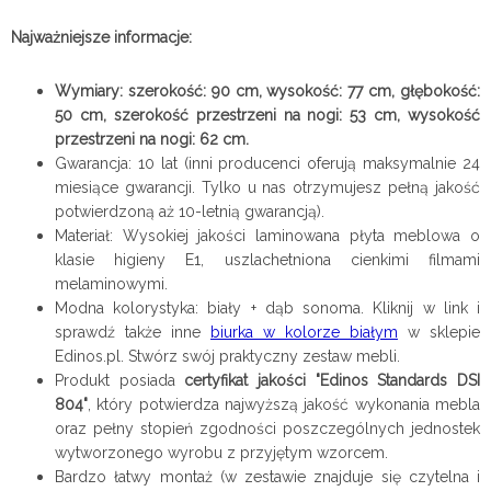
Najważniejsze informacje:
Wymiary: szerokość: 90 cm, wysokość: 77 cm, głębokość:
50 cm, szerokość przestrzeni na nogi: 53 cm, wysokość
przestrzeni na nogi: 62 cm.
Gwarancja: 10 lat (inni producenci oferują maksymalnie 24
miesiące gwarancji. Tylko u nas otrzymujesz pełną jakość
potwierdzoną aż 10-letnią gwarancją).
Materiał: Wysokiej jakości laminowana płyta meblowa o
klasie higieny E1, uszlachetniona cienkimi filmami
melaminowymi.
Modna kolorystyka: biały + dąb sonoma.
Kliknij w link i
sprawdź także inne
biurka w kolorze białym
w sklepie
Edinos.pl. Stwórz swój praktyczny zestaw
mebli.
Produkt posiada
certyfikat jakości "Edinos Standards DSI
804"
, który potwierdza najwyższą jakość wykonania mebla
oraz pełny stopień zgodności poszczególnych jednostek
wytworzonego wyrobu z przyjętym wzorcem.
Bardzo łatwy montaż (w zestawie znajduje się czytelna i