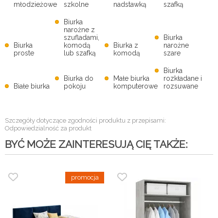
młodzieżowe
szkolne
nadstawką
szafką
Biurka
narożne z
szufladami,
Biurka
Biurka
komodą
Biurka z
narożne
proste
lub szafką
komodą
szare
Biurka
Biurka do
Małe biurka
rozkładane i
Białe biurka
pokoju
komputerowe
rozsuwane
Szczegóły dotyczące zgodności produktu z przepisami:
Odpowiedzialność za produkt
BYĆ MOŻE ZAINTERESUJĄ CIĘ TAKŻE: