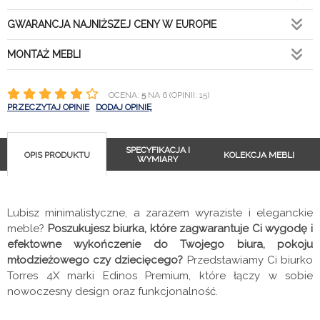
GWARANCJA NAJNIŻSZEJ CENY W EUROPIE
MONTAŻ MEBLI
OCENA:
5
NA 6 (OPINII: 15)
PRZECZYTAJ OPINIE
DODAJ OPINIĘ
SPECYFIKACJA I
OPIS PRODUKTU
KOLEKCJA MEBLI
WYMIARY
Lubisz minimalistyczne, a zarazem wyraziste i eleganckie
meble?
Poszukujesz biurka, które zagwarantuje Ci wygodę i
efektowne wykończenie do Twojego biura, pokoju
młodzieżowego czy dziecięcego?
Przedstawiamy Ci biurko
Torres 4X marki Edinos Premium, które łączy w sobie
nowoczesny design oraz funkcjonalność.