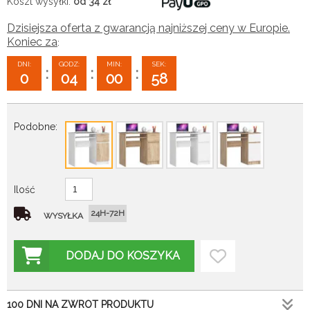
Koszt wysyłki:
od 34
zł
Dzisiejsza oferta z gwarancją najniższej ceny w Europie.
Koniec za
:
DNI:
GODZ:
MIN:
SEK:
:
:
:
0
04
00
57
Podobne:
Ilość
24H-72H
WYSYŁKA
DODAJ DO KOSZYKA
100 DNI NA ZWROT PRODUKTU