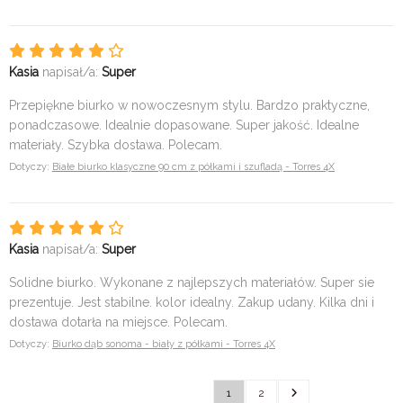
Kasia
napisał/a:
Super
Przepiękne biurko w nowoczesnym stylu. Bardzo praktyczne,
ponadczasowe. Idealnie dopasowane. Super jakość. Idealne
materiały. Szybka dostawa. Polecam.
Dotyczy:
Białe biurko klasyczne 90 cm z półkami i szufladą - Torres 4X
Kasia
napisał/a:
Super
Solidne biurko. Wykonane z najlepszych materiałów. Super sie
prezentuje. Jest stabilne. kolor idealny. Zakup udany. Kilka dni i
dostawa dotarła na miejsce. Polecam.
Dotyczy:
Biurko dąb sonoma - biały z półkami - Torres 4X
1
2