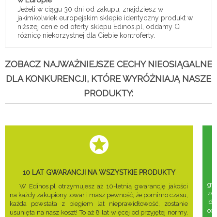
Jeżeli w ciągu 30 dni od zakupu, znajdziesz w
jakimkolwiek europejskim sklepie identyczny produkt w
niższej cenie od oferty sklepu Edinos.pl, oddamy Ci
różnicę niekorzystnej dla Ciebie kontroferty.
ZOBACZ NAJWAŻNIEJSZE CECHY NIEOSIĄGALNE
DLA KONKURENCJI, KTÓRE WYRÓŻNIAJĄ NASZE
PRODUKTY:
10 LAT GWARANCJI NA WSZYSTKIE PRODUKTY
gwa
W Edinos.pl otrzymujesz aż 10-letnią gwarancję jakości
za
na każdy zakupiony towar i masz pewność, że pomimo czasu,
ide
każda powstała z biegiem lat nieprawidłowość, zostanie
odd
usunięta na nasz koszt! To aż 8 lat więcej od przyjętej normy,