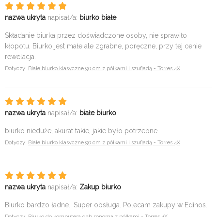
nazwa ukryta
napisał/a:
biurko białe
Składanie biurka przez doświadczone osoby, nie sprawiło
kłopotu. Biurko jest małe ale zgrabne, poręczne, przy tej cenie
rewelacja.
Dotyczy:
Białe biurko klasyczne 90 cm z półkami i szufladą - Torres 4X
nazwa ukryta
napisał/a:
białe biurko
biurko nieduże, akurat takie, jakie było potrzebne
Dotyczy:
Białe biurko klasyczne 90 cm z półkami i szufladą - Torres 4X
nazwa ukryta
napisał/a:
Zakup biurko
Biurko bardzo ładne.. Super obsługa. Polecam zakupy w Edinos.
Dotyczy:
Biurko do komputera dąb sonoma z półkami - Torres 4X