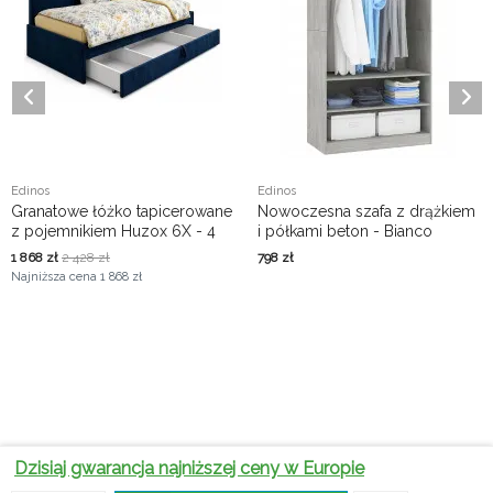
Edinos
Edinos
Granatowe łóżko tapicerowane
Nowoczesna szafa z drążkiem
z pojemnikiem Huzox 6X - 4
i półkami beton - Bianco
rozmiary
1 868
zł
2 428
zł
798
zł
Najniższa cena
1 868 zł
Praktyczne
Dzisiaj gwarancja najniższej ceny w Europie
Dlaczego
wskazówki
biurka z
wyboru
Biurka