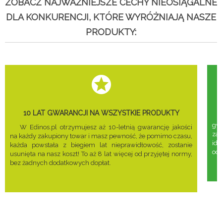
ZOBACZ NAJWAŻNIEJSZE CECHY NIEOSIĄGALNE
DLA KONKURENCJI, KTÓRE WYRÓŻNIAJĄ NASZE
PRODUKTY:
10 LAT GWARANCJI NA WSZYSTKIE PRODUKTY
gwa
W Edinos.pl otrzymujesz aż 10-letnią gwarancję jakości
za
na każdy zakupiony towar i masz pewność, że pomimo czasu,
ide
każda powstała z biegiem lat nieprawidłowość, zostanie
odd
usunięta na nasz koszt! To aż 8 lat więcej od przyjętej normy,
bez żadnych dodatkowych dopłat.