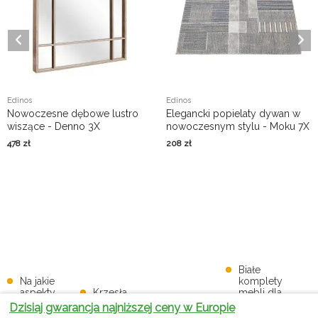
Edinos
Edinos
Nowoczesne dębowe lustro
Elegancki popielaty dywan w
wiszące - Denno 3X
nowoczesnym stylu - Moku 7X
478
zł
208
zł
Białe
Na jakie
komplety
aspekty
Krzesła
mebli dla
zwrócić
biurowe dla
dzieci i
Dzisiaj gwarancja najniższej ceny w Europie
uwagę,
dzieci-
młodzieży -