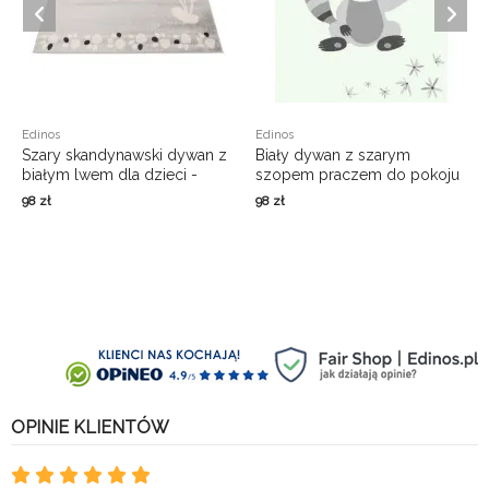
Edinos
Edinos
Szary skandynawski dywan z
Biały dywan z szarym
białym lwem dla dzieci -
szopem praczem do pokoju
Trino 5X
dziecięcego - Trino 8X
98
zł
98
zł
OPINIE KLIENTÓW