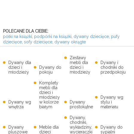
POLECANE DLA CIEBIE:
półki na książki
,
podpórki na książki
,
dywany dziecięce
,
pufy
dziecięce
,
sofy dziecięce
,
dywany okrągłe
Zestawy
Dywany dla
mebli dla
Dywany i
dzieci i
Dywany do
dzieci i
chodniki do
młodzieży
pokoju
młodzieży
przedpokoju
Komplety
mebli dla
dzieci i
młodzieży
Dywany wg
Dywany wg
w kolorze
Dywany
stylu i
wnętrza
białym
prostokątne
materiału
Dywany,
chodniki,
Dywany
Meble dla
wykładziny,
Dywany do
pluszowe
dzieci
wycieraczki
sypialni