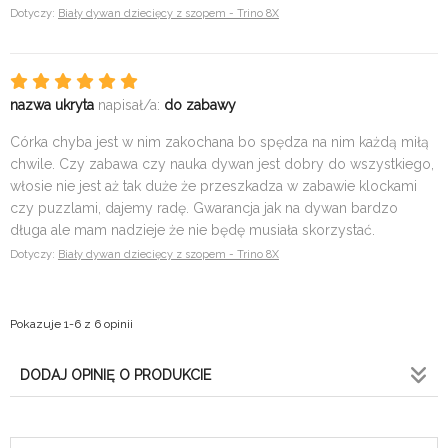
Dotyczy:
Biały dywan dziecięcy z szopem - Trino 8X
nazwa ukryta
napisał/a:
do zabawy
Córka chyba jest w nim zakochana bo spędza na nim każdą miłą
chwile. Czy zabawa czy nauka dywan jest dobry do wszystkiego,
włosie nie jest aż tak duże że przeszkadza w zabawie klockami
czy puzzlami, dajemy radę. Gwarancja jak na dywan bardzo
długa ale mam nadzieje że nie będę musiała skorzystać.
Dotyczy:
Biały dywan dziecięcy z szopem - Trino 8X
Pokazuje 1-6 z 6 opinii
DODAJ OPINIĘ O PRODUKCIE