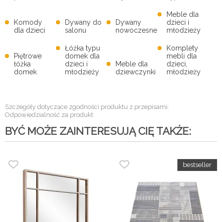
Meble dla
Komody
Dywany do
Dywany
dzieci i
dla dzieci
salonu
nowoczesne
młodzieży
Łóżka typu
Komplety
Piętrowe
domek dla
mebli dla
łóżka
dzieci i
Meble dla
dzieci,
domek
młodzieży
dziewczynki
młodzieży
Szczegóły dotyczące zgodności produktu z przepisami:
Odpowiedzialność za produkt
BYĆ MOŻE ZAINTERESUJĄ CIĘ TAKŻE: