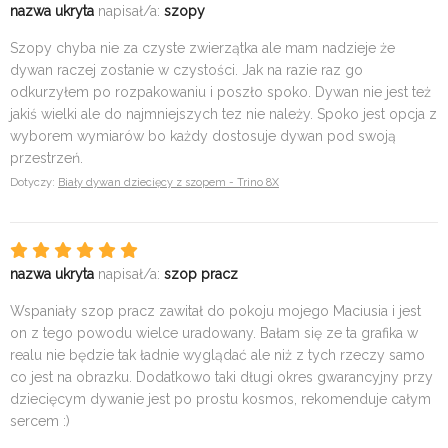
nazwa ukryta
napisał/a:
szopy
Szopy chyba nie za czyste zwierzątka ale mam nadzieje że
dywan raczej zostanie w czystości. Jak na razie raz go
odkurzyłem po rozpakowaniu i poszło spoko. Dywan nie jest też
jakiś wielki ale do najmniejszych tez nie należy. Spoko jest opcja z
wyborem wymiarów bo każdy dostosuje dywan pod swoją
przestrzeń.
Dotyczy:
Biały dywan dziecięcy z szopem - Trino 8X
nazwa ukryta
napisał/a:
szop pracz
Wspaniały szop pracz zawitał do pokoju mojego Maciusia i jest
on z tego powodu wielce uradowany. Bałam się ze ta grafika w
realu nie będzie tak ładnie wyglądać ale niż z tych rzeczy samo
co jest na obrazku. Dodatkowo taki długi okres gwarancyjny przy
dziecięcym dywanie jest po prostu kosmos, rekomenduje całym
sercem :)