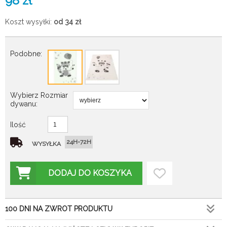
98
zł
Koszt wysyłki:
od 34
zł
Podobne:
Wybierz Rozmiar
dywanu:
Ilość
24H-72H
WYSYŁKA
DODAJ DO KOSZYKA
100 DNI NA ZWROT PRODUKTU