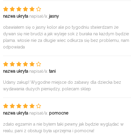
nazwa ukryta
napisał/a:
jasny
obawiałem się o jasny kolor ale po tygodniu stwierdzam że
dywan się nie brudzi a jak wyleje sok z buraka na każdym będzie
plama. włosie nie za długie wiec odkurza się bez problemu, nam
odpowiada
nazwa ukryta
napisał/a:
tani
Udany zakup! Wygodne miejsce do zabawy dla dziecka bez
wydawania dużych pieniędzy, polecam sklep
nazwa ukryta
napisał/a:
pomocne
zdało egzamin a nie byłem taki pewny jak będzie wyglądać w
realu, pani z obsługi była uprzejma i pomocna!