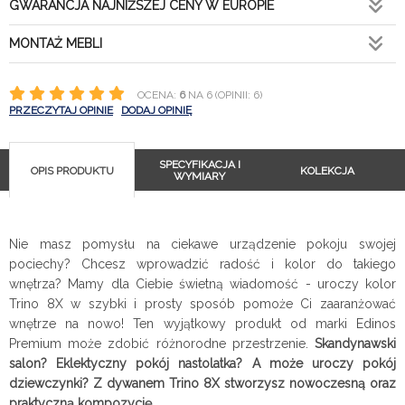
GWARANCJA NAJNIŻSZEJ CENY W EUROPIE
MONTAŻ MEBLI
OCENA:
6
NA 6 (OPINII: 6)
PRZECZYTAJ OPINIE
DODAJ OPINIĘ
SPECYFIKACJA I
OPIS PRODUKTU
KOLEKCJA
WYMIARY
Nie masz pomysłu na ciekawe urządzenie pokoju swojej
pociechy? Chcesz wprowadzić radość i kolor do takiego
wnętrza? Mamy dla Ciebie świetną wiadomość - uroczy kolor
Trino 8X w szybki i prosty sposób pomoże Ci zaaranżować
wnętrze na nowo! Ten wyjątkowy produkt od marki Edinos
Premium może zdobić różnorodne przestrzenie.
Skandynawski
salon? Eklektyczny pokój nastolatka? A może uroczy pokój
dziewczynki? Z dywanem Trino 8X stworzysz nowoczesną oraz
praktyczną kompozycję.