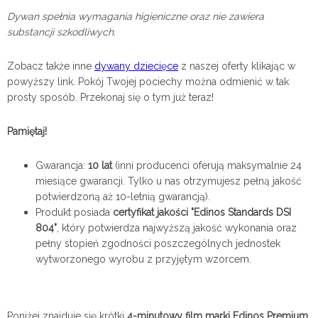
Dywan spełnia wymagania higieniczne oraz nie zawiera
substancji szkodliwych.
Zobacz także inne
dywany dziecięce
z naszej oferty klikając w
powyższy link. Pokój Twojej pociechy można odmienić w tak
prosty sposób. Przekonaj się o tym już teraz!
Pamiętaj!
Gwarancja:
10 lat
(inni producenci oferują maksymalnie 24
miesiące gwarancji. Tylko u nas otrzymujesz pełną jakość
potwierdzoną aż 10-letnią gwarancją).
Produkt posiada
certyfikat jakości "Edinos Standards DSI
804"
, który potwierdza najwyższą jakość wykonania oraz
pełny stopień zgodności poszczególnych jednostek
wytworzonego wyrobu z przyjętym wzorcem.
Poniżej znajduje się krótki
4-minutowy film marki Edinos Premium