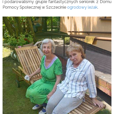
i podarowaliśmy grupie fantastycznych seniorek z Domu
Pomocy Społecznej w Szczecinie
ogrodowy leżak
.