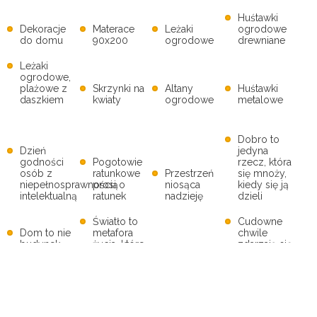
Huśtawki
Dekoracje
Materace
Leżaki
ogrodowe
do domu
90x200
ogrodowe
drewniane
Leżaki
ogrodowe,
plażowe z
Skrzynki na
Altany
Huśtawki
daszkiem
kwiaty
ogrodowe
metalowe
Dobro to
Dzień
jedyna
godności
Pogotowie
rzecz, która
osób z
ratunkowe
Przestrzeń
się mnoży,
niepełnosprawnością
prosi o
niosąca
kiedy się ją
intelektualną
ratunek
nadzieję
dzieli
Światło to
Cudowne
Dom to nie
metafora
chwile
budynek -
życia, które
zdarzają się
dom jest
mimo
Małe jest
codziennie,
tam, gdzie
trudności
piękne, ale
wystarczy
ludzie są
zawsze
czasem
otworzyć
razem
triumfuje
trudne
serce.
Magiczna
Rozmowy