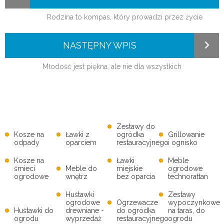
Rodzina to kompas, który prowadzi przez życie
NASTĘPNY WPIS
Młodość jest piękna, ale nie dla wszystkich
Zestawy do
Kosze na
Ławki z
ogródka
Grillowanie
odpady
oparciem
restauracyjnego
i ognisko
Kosze na
Ławki
Meble
śmieci
Meble do
miejskie
ogrodowe
ogrodowe
wnętrz
bez oparcia
technorattan
Huśtawki
Zestawy
ogrodowe
Ogrzewacze
wypoczynkowe
Huśtawki do
drewniane -
do ogródka
na taras, do
ogrodu
wyprzedaż
restauracyjnego
ogrodu