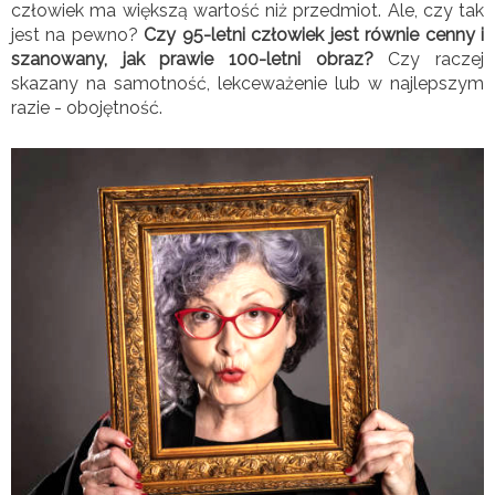
człowiek ma większą wartość niż przedmiot. Ale, czy tak
jest na pewno?
Czy 95-letni człowiek jest równie cenny i
szanowany, jak prawie 100-letni obraz?
Czy raczej
skazany na samotność, lekceważenie lub w najlepszym
razie - obojętność.