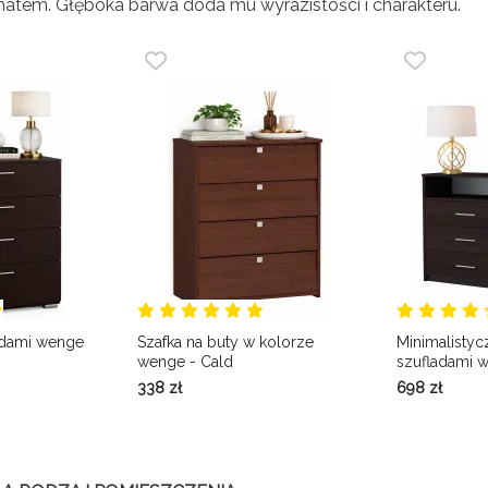
atem. Głęboka barwa doda mu wyrazistości i charakteru.
adami wenge
Szafka na buty w kolorze
Minimalisty
wenge - Cald
szufladami 
3X
338
zł
698
zł