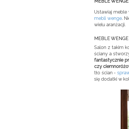
MEBLE WENGE 
Ustawiaj meble 
mebli wenge
. N
wielu aranżacji.
MEBLE WENGE W
Salon z takim k
ściany a stwor
fantastycznie p
czy ciemnoróżo
tło ścian -
spraw
się dodatki w kol