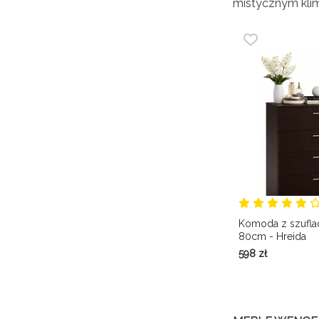
mistycznym klim
Komoda z szufl
80cm - Hreida
598
zł