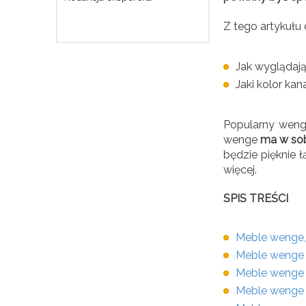
Z tego artykułu 
Jak wyglądaj
Jaki kolor ka
Popularny wenge
wenge
ma w sob
będzie pięknie 
więcej.
SPIS TREŚCI
Meble wenge, 
Meble wenge 
Meble wenge w
Meble wenge 