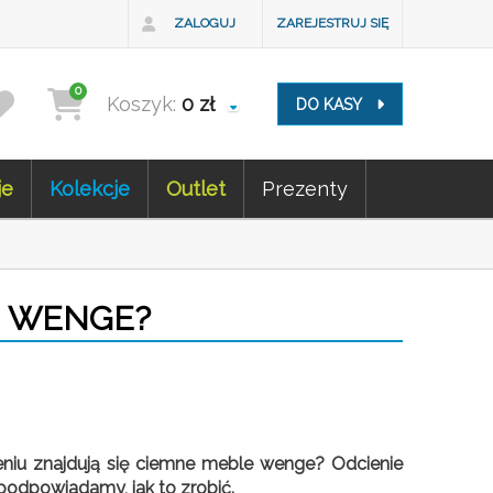
ZALOGUJ
ZAREJESTRUJ SIĘ
0
Koszyk:
0
zł
DO KASY
je
Kolekcje
Outlet
Prezenty
I WENGE?
zeniu znajdują się ciemne meble wenge? Odcienie
podpowiadamy, jak to zrobić.