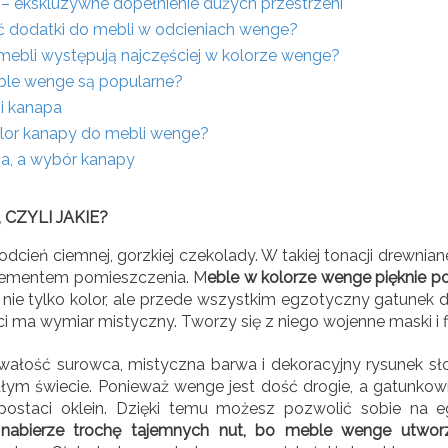
– ekskluzywne dopełnienie dużych przestrzeni
ać dodatki do mebli w odcieniach wenge?
 mebli występują najczęściej w kolorze wenge?
le wenge są popularne?
i kanapa
olor kanapy do mebli wenge?
za, a wybór kanapy
CZYLI JAKIE?
dcień ciemnej, gorzkiej czekolady. W takiej tonacji drewnian
ementem pomieszczenia. M
eble w kolorze wenge pięknie po
ie tylko kolor, ale przede wszystkim egzotyczny gatunek 
i ma wymiar mistyczny. Tworzy się z niego wojenne maski i f
wałość surowca, mistyczna barwa i dekoracyjny rysunek sło
łym świecie. Ponieważ wenge jest dość drogie, a gatunkowi 
postaci oklein. Dzięki temu możesz pozwolić sobie na
nabierze trochę tajemnych nut, bo meble wenge utworz