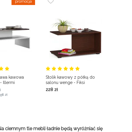
 ława kawowa
Stolik kawowy z półką do
 Illermi
salonu wenge - Fiksi
ł
228
zł
338 zł
a ciemnym tle mebli ładnie będą wyróżniać się