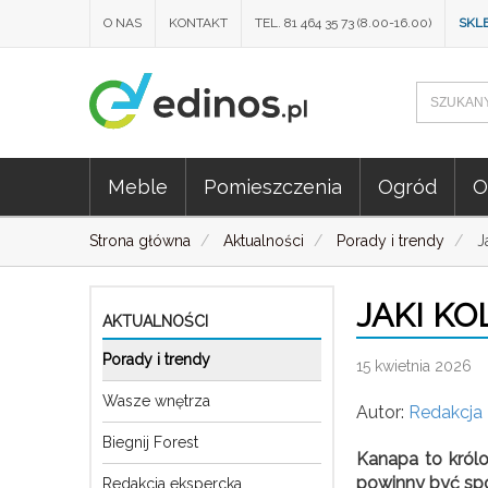
O NAS
KONTAKT
TEL. 81 464 35 73 (8.00-16.00)
SKL
Meble
Pomieszczenia
Ogród
O
Strona główna
Aktualności
Porady i trendy
J
JAKI K
AKTUALNOŚCI
Porady i trendy
15 kwietnia 2026
Wasze wnętrza
Autor:
Redakcja
Biegnij Forest
Kanapa to królo
powinny być spó
Redakcja ekspercka