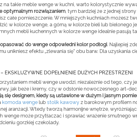
z na takie
meble wenge w kuchni, warto kolorystycznie wywa
e optymalnym rozwiązaniem
, tym bardziej że z jednej stron
tlisz całe pomieszczenie. W mniejszych kuchniach możesz tw
ić w kolorze wenge, a górną w kolorze bieli lub bielonego 
mnych mebli kuchennych w kolorze wenge idealnie pasują ta
opasować do wenge odpowiedni kolor podłogi
. Najlepiej z
mu unikniesz efektu „zlewania się” obu barw. Dla uzyskania 
– EKSKLUZYWNE DOPEŁNIENIE DUŻYCH PRZESTRZENI
orzystaniem mebli wenge uwodzi, niezależnie od tego, czy je
arwy, jak beże i kremy, czy w odsłonie nowoczesnego art-d
ą się designem, kiedy są ustawione w dużym i jasnym pomie
a
komoda wenge
lub
stolik kawowy
z barokowym profilem nó
snej aranżacji. Wtedy tworzą harmonijne wnętrze, wyróżniaj
 wenge może przytłaczać i sprawiać wrażenie smutnego wnę
cieniu gorzkiej czekolady.