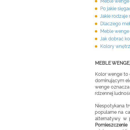
Meble wenge 
Po jakie sięg
Jakie rodzaje
Dlaczego meb
Meble wenge 
Jak dobrać k
Kolory wnętr
MEBLE WENGE, 
Kolor wenge to o
dominującym el
wenge oznacza n
rdzennej ludnośc
Niespotykana tr
popularne na ca
alternatywy w 
Pomieszczenie 