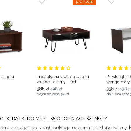
 salonu
Prostokątna ława do salonu
Prostokątna
wenge i czarny - Deti
wenge+biały -
388
zł
498
zł
338
zł
438
z
Najniższa cena
388 zł
Najniższa cena
GAĆ DODATKI DO MEBLI W ODCIENIACH WENGE?
nio pasujące do tak głębokiego odcienia struktury i kolory.
N