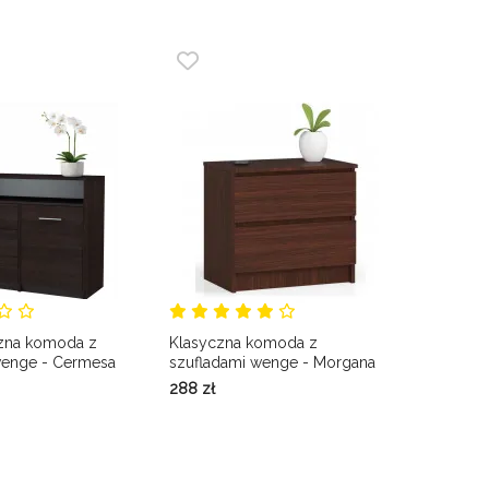
czna komoda z
Klasyczna komoda z
wenge - Cermesa
szufladami wenge - Morgana
3X
288
zł