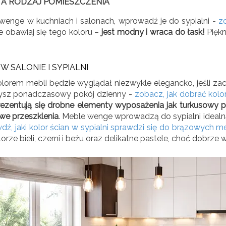
A RODZAJ POMIESZCZENIA
wenge w kuchniach i salonach, wprowadź je do sypialni -
z
ie obawiaj się tego koloru –
jest modny i wraca do łask!
Piękn
 SALONIE I SYPIALNI
olorem mebli będzie wyglądał niezwykle elegancko, jeśli z
zysz ponadczasowy pokój dzienny -
zobacz, jak dobrać kolo
rezentują się drobne elementy wyposażenia jak turkusowy ple
we przeszklenia
. Meble wenge wprowadzą do sypialni idealną 
dź, jaki kolor ścian w sypialni sprawdzi się do brązowych me
orze bieli, czerni i beżu oraz delikatne pastele, choć dobrze w