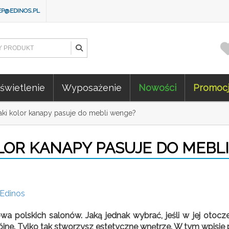
EP@EDINOS.PL
świetlenie
Wyposażenie
Nowości
Promoc
aki kolor kanapy pasuje do mebli wenge?
OLOR KANAPY PASUJE DO MEBL
 Edinos
wa polskich salonów. Jaką jednak wybrać, jeśli w jej otoc
jne. Tylko tak stworzysz estetyczne wnętrze. W tym wpisie 