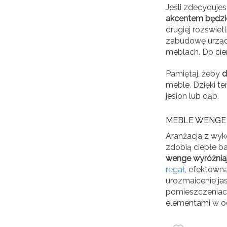
Jeśli zdecydujes
akcentem będzi
drugiej rozświe
zabudowę urządz
meblach. Do cie
Pamiętaj, żeby
d
meble. Dzięki te
jesion lub dąb.
MEBLE WENGE 
Aranżacja z wyk
zdobią ciepłe b
wenge wyróżniaj
regał
, efektown
urozmaicenie ja
pomieszczeniach
elementami w od